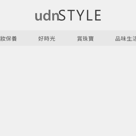
美妝保養
好時光
賞珠寶
品味生