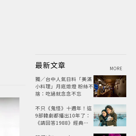
最新文章
MORE
獨／台中人氣日料「美滿
小料理」月底熄燈 粉絲不
捨：吃過就念念不忘
不只《鬼怪》十週年！這
9部韓劇都播出10年了：
《請回答1988》經典不
敗，這部大家狂推續集