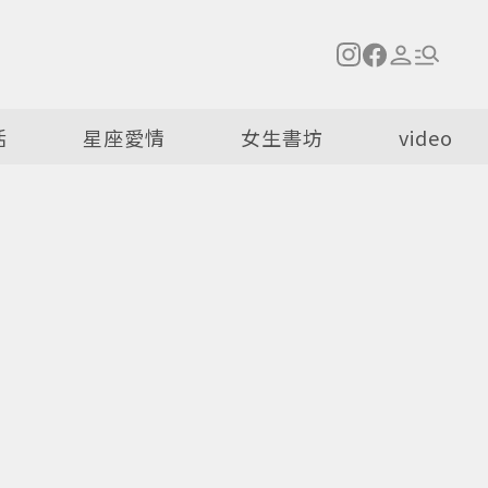
活
星座愛情
女生書坊
video