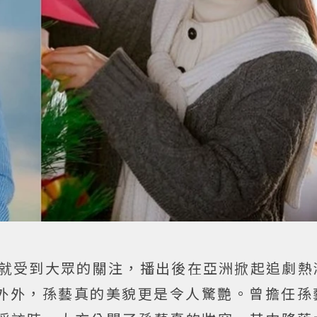
前就受到大眾的關注，播出後在亞洲掀起追劇熱
外外，孫藝真的美貌更是令人驚艷。曾擔任孫