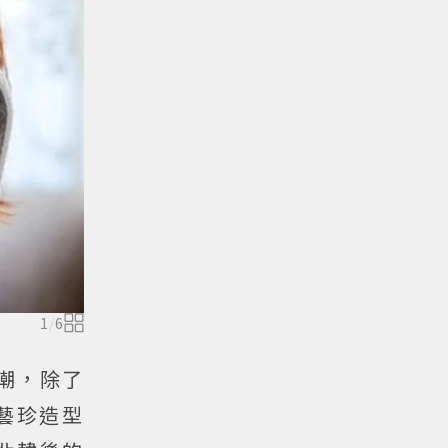
1
/
6
潮，除了
藝珍造型