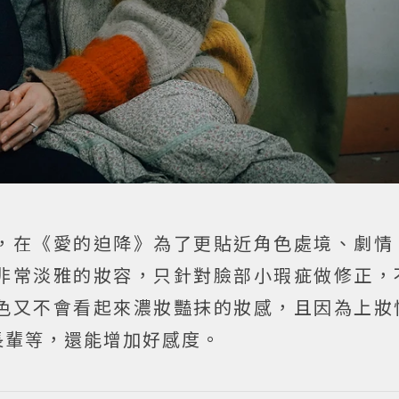
，在《愛的迫降》為了更貼近角色處境、劇情
非常淡雅的妝容，只針對臉部小瑕疵做修正，
色又不會看起來濃妝豔抹的妝感，且因為上妝
長輩等，還能增加好感度。