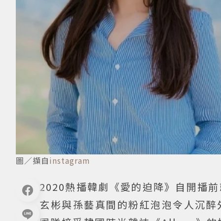
圖／擷自
instagram
2020熱播韓劇《愛的迫降》自開播
玄彬與孫藝真間的粉紅泡泡令人沉醉