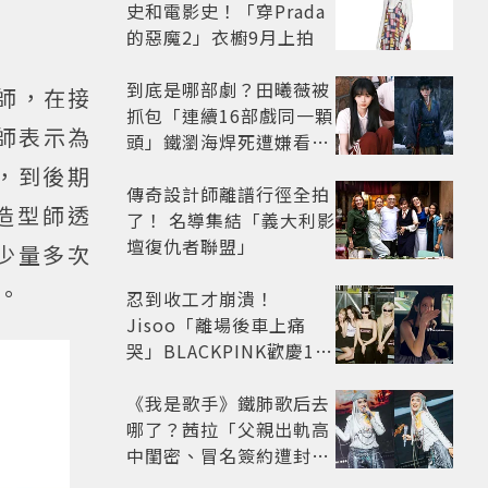
史和電影史！「穿Prada
的惡魔2」衣櫥9月上拍
到底是哪部劇？田曦薇被
型師，在接
抓包「連續16部戲同一顆
型師表示為
頭」鐵瀏海焊死遭嫌看膩
網嘆：完全分不出角色
，到後期
傳奇設計師離譜行徑全拍
造型師透
了！ 名導集結「義大利影
壇復仇者聯盟」
少量多次
。
忍到收工才崩潰！
Jisoo「離場後車上痛
哭」BLACKPINK歡慶10
週年變道歉大會 粉絲看了
超心疼
《我是歌手》鐵肺歌后去
哪了？茜拉「父親出軌高
中閨密、冒名簽約遭封
殺」沉寂12年辛酸過往曝