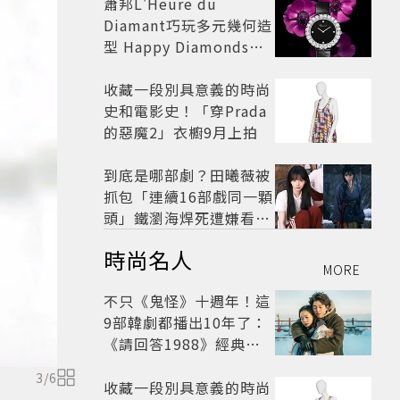
蕭邦L'Heure du
Diamant巧玩多元幾何造
型 Happy Diamonds歡
慶50周年
收藏一段別具意義的時尚
史和電影史！「穿Prada
的惡魔2」衣櫥9月上拍
到底是哪部劇？田曦薇被
抓包「連續16部戲同一顆
頭」鐵瀏海焊死遭嫌看膩
網嘆：完全分不出角色
時尚名人
MORE
不只《鬼怪》十週年！這
9部韓劇都播出10年了：
《請回答1988》經典不
敗，這部大家狂推續集
3
/
6
收藏一段別具意義的時尚