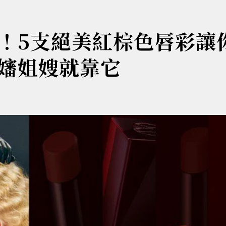
！5支絕美紅棕色唇彩讓
嬸姐嫂就靠它