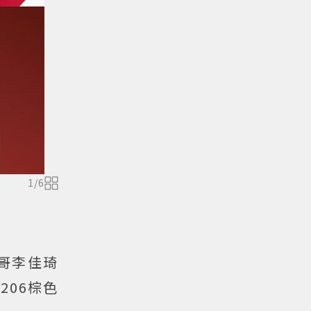
1
/
6
哥李佳琦
206棕色