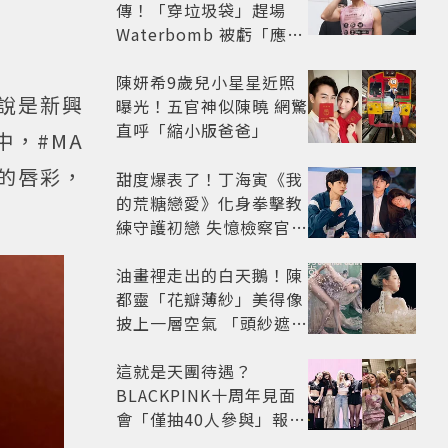
傳！「穿垃圾袋」趕場
Waterbomb 被虧「應該
改名JPG」
陳妍希9歲兒小星星近照
可說是新興
曝光！五官神似陳曉 網驚
直呼「縮小版爸爸」
中，#MA
調的唇彩，
甜度爆表了！丁海寅《我
的荒糖戀愛》化身拳擊教
練守護初戀 失憶檢察官×
假男友打造今夏必看小甜
劇
油畫裡走出的白天鵝！陳
都靈「花瓣薄紗」美得像
披上一層空氣 「頭紗遮
面」玩出新花樣朦朧美感
太仙
這就是天團待遇？
BLACKPINK十周年見面
會「僅抽40人參與」報名
開始到截止僅9小時粉絲