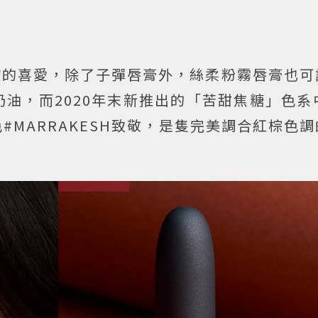
彩控的喜愛，除了子彈唇膏外，絲柔粉霧唇膏也
油，而2020年末新推出的「苦甜焦糖」色系
賣色#MARRAKESH致敬，是隻完美調合紅棕色