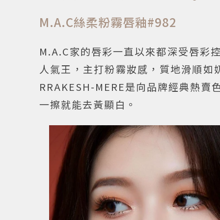
M.A.C絲柔粉霧唇釉#982
M.A.C家的唇彩一直以來都深受唇
人氣王，主打粉霧妝感，質地滑順如奶
RRAKESH-MERE是向品牌經典熱
一擦就能去黃顯白。