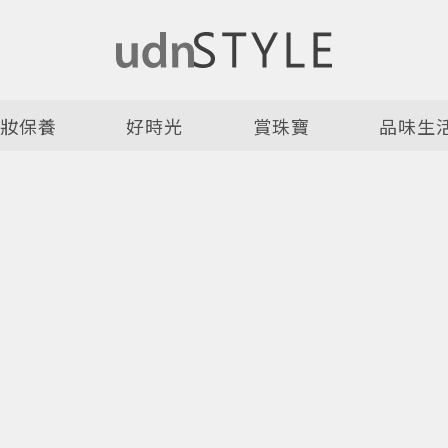
美妝保養
好時光
賞珠寶
品味生