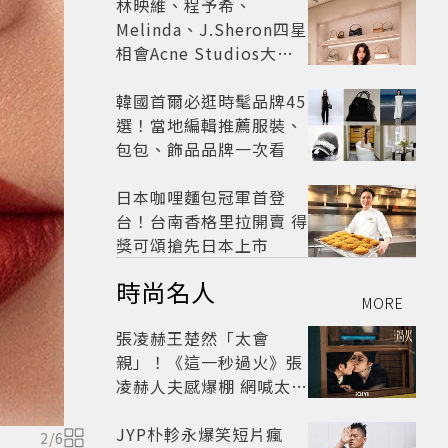
林映維、程予希、
Melinda、J.Sheron四星
相會Acne Studios大曬
北歐潮
韓國首爾必逛時髦品牌45
選！當地編輯推薦服裝、
包包、飾品品牌一次看
日本咖哩麵包冠軍首登
台！台南香格里拉開賣 得
獎可頌搶先日本上市
時尚名人
MORE
張凌赫王楚然「太會
親」！《這一秒過火》張
凌赫人夫感爆棚 網喊太有
氛圍
JYP朴軫永爆笑短片瘋
2
/
6