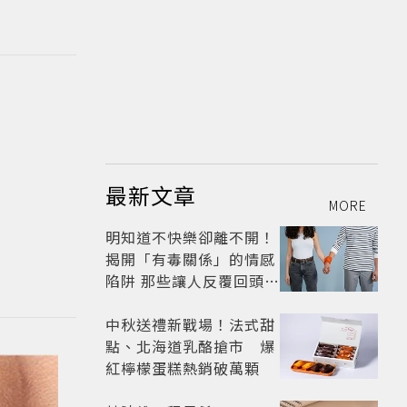
最新文章
MORE
明知道不快樂卻離不開！
揭開「有毒關係」的情感
陷阱 那些讓人反覆回頭的
「毒愛」為何比菸還難
戒？
中秋送禮新戰場！法式甜
點、北海道乳酪搶市 爆
紅檸檬蛋糕熱銷破萬顆