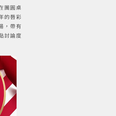
在團圓桌
年的唇彩
場，帶有
點討論度