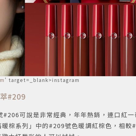
am
' target=_blank>instagram
唇萃#209
#206可說是非常經典，年年熱銷，連口紅一
暖棕系列」中的#209號色暖調紅棕色，相較#