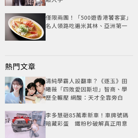
僅限兩團！「500遊香港饕客宴」
名人領路吃遍米其林、亞洲第一
熱門文章
清純學霸人設翻車？《逐玉》田
曦薇「四敗愛因斯坦」智商、學
歷全輾壓 網酸：天才全靠旁白
李多慧砸85萬牽新車！車牌號碼
暗藏彩蛋 鐵粉秒破解真正用意