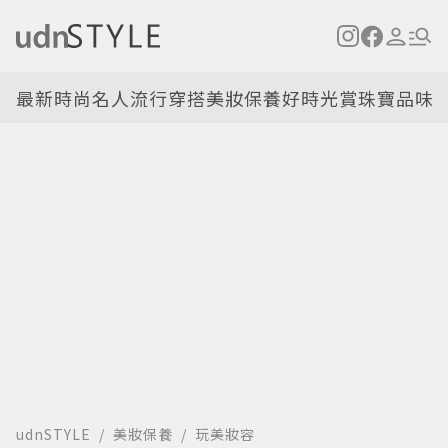
最新
時尚名人
流行穿搭
美妝保養
好時光
賞珠寶
品味
udnSTYLE
美妝保養
玩美妝容