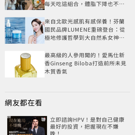
每天吃這組合，體脂下降也不怕
掉肌肉
來自北歐光感肌有感保養！芬蘭
國民品牌LUMENE重磅登台：從
極地修護哲學到大自然系女神莫
允雯的「慢養肌」生活美學
最高級的人參用聞的！愛馬仕新
香Ginseng Biloba打造前所未見
木質香氣
網友都在看
PR
立即諮詢HPV！是對自己健康
最好的投資，把握現在不嫌
晚！