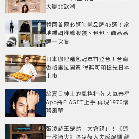
大曬北歐潮
韓國首爾必逛時髦品牌45選！當
地編輯推薦服裝、包包、飾品品
牌一次看
日本咖哩麵包冠軍首登台！台南
香格里拉開賣 得獎可頌搶先日本
上市
給夏日紳士的風格指南 人氣泰星
Apo將PIAGET上手 再現1970懷
舊風華
張凌赫王楚然「太會親」！《這
一秒過火》張凌赫人夫感爆棚 網