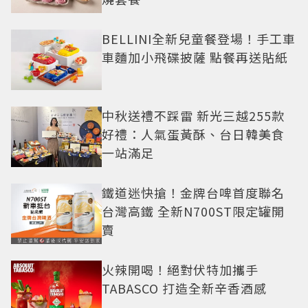
BELLINI全新兒童餐登場！手工車
車麵加小飛碟披薩 點餐再送貼紙
中秋送禮不踩雷 新光三越255款
好禮：人氣蛋黃酥、台日韓美食
一站滿足
鐵道迷快搶！金牌台啤首度聯名
台灣高鐵 全新N700ST限定罐開
賣
火辣開喝！絕對伏特加攜手
TABASCO 打造全新辛香酒感