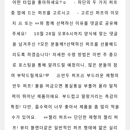
어떤 타입을 좋아하세요?☺️ ⠀ - 하단의 두 가지 퍼프
중 맘에 드는 퍼프를 고르시고 ⠀ - 고르신 퍼프의 이모
지 🥟 또는 🍬와 함께 선택하신 이유를 댓글로 공유해
주세요! ⠀ 10월 28일 오후6시까지 양식에 맞는 댓글
을 남겨주신 ‼️모든 분들께‼️선택하신 퍼프를 선물해드
리도록 하겠습니다! 자세한 수령 방법은 이번 주 중으
로 포스팅을 통해 알려드릴 예정이니, 많은 분들의 참
여 부탁드릴게요!💜 ⠀ 🥟만두 퍼프🥟 부드러운 제형의
만두 퍼프! 물을 머금으면 퐁실퐁실 부풀어 올라 밀착
력이 뛰어난 제품이에요. 부드럽고 말랑거리는 촉감이
특징! 다만, 흡수력이 너무 좋아서 제품을 좀 많이 먹을
수가 있어요. ⠀ 🍬젤리 퍼프🍬 단단한 제형의 젤리 퍼
프! 뷰티 블렌더같은 일반적인 퍼프 형태에 얇은 실리