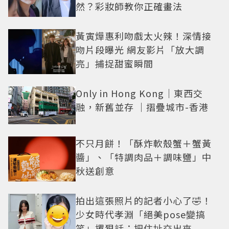
然？彩妝師教你正確畫法
黃寅燁惠利吻戲太火辣！深情接
吻片段曝光 網友影片「放大調
亮」捕捉甜蜜瞬間
Only in Hong Kong｜東西交
融，新舊並存 ｜摺疊城市-香港
不只月餅！「酥炸軟殼蟹＋蟹黃
醬」、「特調肉品＋調味鹽」中
秋送創意
拍出這張照片的記者小心了🤣！
少女時代孝淵「絕美pose變搞
笑」撂狠話：把住址交出來