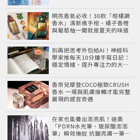
系女神莫允雯的「慢養肌」生
活美學
明亮香氣必收！30款「柑橘調
香水」清新佛手柑、橘子香橙
與葡萄柚一聞就是夏天的味道
別再把思考外包給AI！神經科
學家推每天10分鐘手寫日記：
穩定情緒、提升專注力的大腦
保養術
香奈兒摩登COCO極致CRUSH
香水 一場與肌膚接觸才能完整
展現的感官奇遇
在家也能養出澎亮肌！迪奧
「PDRN水光筆、玻尿酸澎澎
筆」瞬效撫紋 抗皺亮膚一筆有