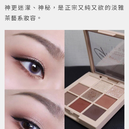
神更迷濛、神秘，是正宗又純又欲的淡雅
茶藝系妝容。