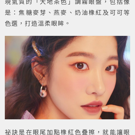
現氣質的「大地茶色」調霧眼盤，包括像
是：焦糖麥芽、燕麥、奶油橡紅及可可等
色選，打造溫柔眼眸。
祕訣是在眼尾加點橡紅色疊擦，就能讓眼