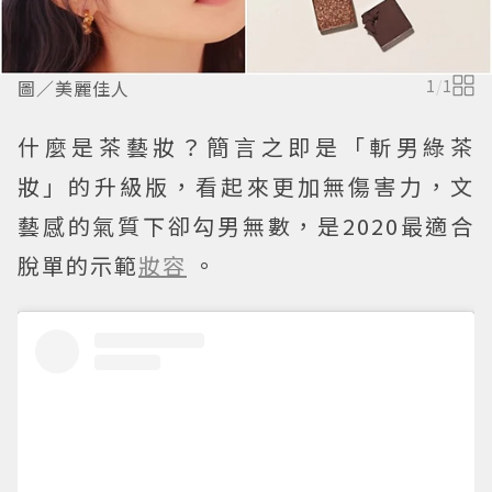
圖／美麗佳人
1
/
1
什麼是茶藝妝？簡言之即是「斬男綠茶
妝」的升級版，看起來更加無傷害力，文
藝感的氣質下卻勾男無數，是2020最適合
脫單的示範
妝容
。