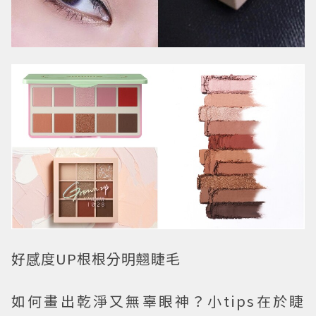
好感度UP根根分明翹睫毛
如何畫出乾淨又無辜眼神？小tips在於睫