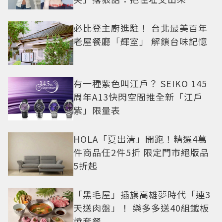
必比登主廚進駐！ 台北最美百年
老屋餐廳「輝室」 解鎖台味記憶
有一種紫色叫江戶？ SEIKO 145
周年A13快閃空間推全新「江戶
紫」限量表
HOLA「夏出清」開跑！精選4萬
件商品任2件5折 限定門市絕版品
5折起
「黑毛屋」插旗高雄夢時代「連3
天送肉盤」！ 樂多多送40組鐵板
燒套餐