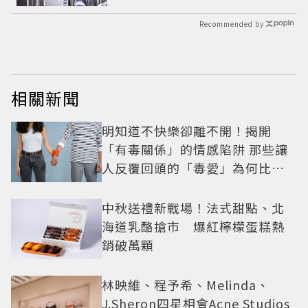
感
Recommended by
相關新聞
明知道不快樂卻離不開！揭開
「有毒關係」的情感陷阱 那些讓
人反覆回頭的「毒愛」為何比菸
還難戒？
中秋送禮新戰場！法式甜點、北
海道乳酪搶市 爆紅檸檬蛋糕熱
銷破萬顆
林映維、程予希、Melinda、
J.Sheron四星相會Acne Studios