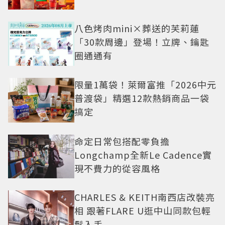
八色烤肉mini×葬送的芙莉蓮
「30款周邊」登場！立牌、鑰匙
圈通通有
限量1萬袋！萊爾富推「2026中元
普渡袋」精選12款熱銷商品一袋
搞定
命定日常包搭配零負擔
Longchamp全新Le Cadence實
現不費力的從容風格
CHARLES & KEITH南西店改裝亮
相 跟著FLARE U逛中山同款包輕
鬆入手