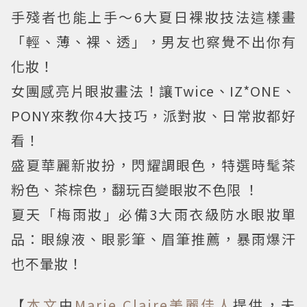
手殘者也能上手～6大夏日裸妝技法這樣畫
「輕、薄、裸、透」，男友也察覺不出你有
化妝！
女團感亮片眼妝畫法！讓Twice、IZ*ONE、
PONY來教你4大技巧，派對妝、日常妝都好
看！
盛夏華麗新妝扮，閃耀調眼色，特選時髦茶
粉色、茶棕色，翻玩百變眼妝不色限 ！
夏天「梅雨妝」必備3大雨衣級防水眼妝單
品：眼線液、眼影筆、眉筆推薦，暴雨爆汗
也不暈妝！
【
本文
由
Marie Claire美麗佳人
提供，未