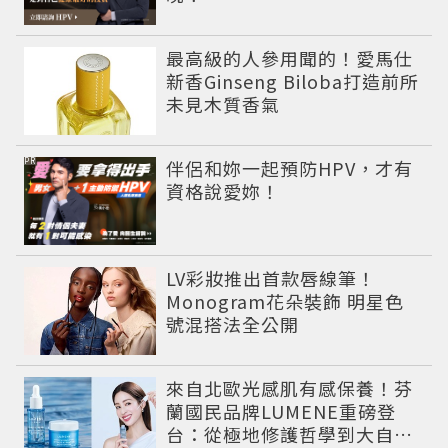
最高級的人參用聞的！愛馬仕
新香Ginseng Biloba打造前所
未見木質香氣
PR
伴侶和妳一起預防HPV，才有
資格說愛妳！
LV彩妝推出首款唇線筆！
Monogram花朵裝飾 明星色
號混搭法全公開
來自北歐光感肌有感保養！芬
蘭國民品牌LUMENE重磅登
台：從極地修護哲學到大自然