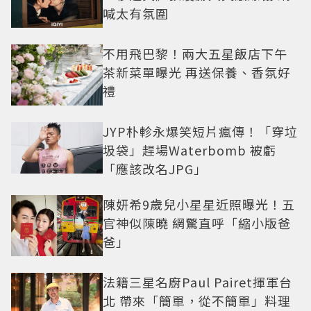
喊太有氛圍
不用飛巴黎！兩大五星飯店下午
茶新菜單曝光 再送保養、香氛好
禮
JYP朴軫永爆笑短片瘋傳！「穿垃
圾袋」趕場Waterbomb 被虧
「應該改名JPG」
陳妍希9歲兒小星星近照曝光！五
官神似陳曉 網驚直呼「縮小版爸
爸」
法籍三星名廚Paul Pairet揮軍台
北 帶來「簡單，從不簡單」料理