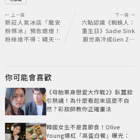
← 上一篇
下一篇 →
新莊人氣冰店「龍安
六點認識《蜘蛛人：
粉條冰」預告熄燈！
重生日》Sadie Sink
粉絲捨不得：晴天霹
厭世高冷成Gen Z新
靂
女神
你可能會喜歡
《母胎單身戀愛大作戰2》臥蠶妝
引熱議！為什麼看起來這麼不自
然？彩妝師教你正確畫法
韓國女生不是靠節食！Olive
Young爆紅「高蛋白餐」曝光：