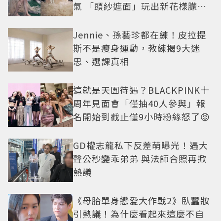
氣 「頭紗遮面」玩出新花樣朦朧
美感太仙
Jennie、孫藝珍都在練！皮拉提
斯不是瘦身運動，教練揭9大迷
思、選課真相
這就是天團待遇？BLACKPINK十
周年見面會「僅抽40人參與」報
名開始到截止僅9小時粉絲怒了😡
GD權志龍私下反差萌曝光！遇大
聲公秒變乖弟弟 與法師合照再掀
熱議
《母胎單身戀愛大作戰2》臥蠶妝
引熱議！為什麼看起來這麼不自