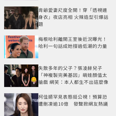
肯爺愛妻尺度全開！穿「透視連
身衣」夜店亮相 火辣造型引爆話
題
梅根哈利離開王室後近況曝光！
哈利一句話成她撐過低潮的力量
失散多年的父子？張凌赫兒子
「神複製完美基因」萌娃顏值太
搶戲 網笑：本人都生不出這麼像
柯佳嬿罕見表態挺公視！預算恐
遭刪凍逾10億 發聲掀網友熱議