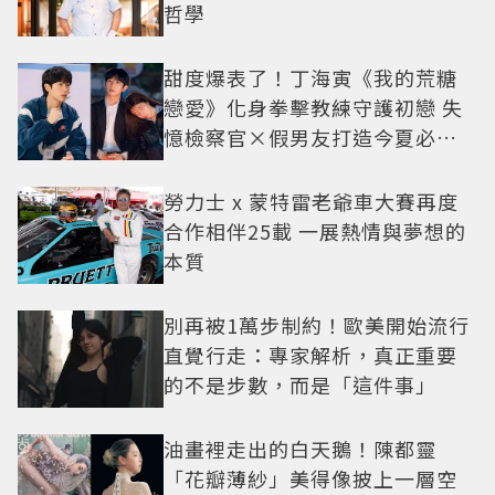
哲學
甜度爆表了！丁海寅《我的荒糖
戀愛》化身拳擊教練守護初戀 失
憶檢察官×假男友打造今夏必看
小甜劇
勞力士 x 蒙特雷老爺車大賽再度
合作相伴25載 一展熱情與夢想的
本質
別再被1萬步制約！歐美開始流行
直覺行走：專家解析，真正重要
的不是步數，而是「這件事」
油畫裡走出的白天鵝！陳都靈
「花瓣薄紗」美得像披上一層空