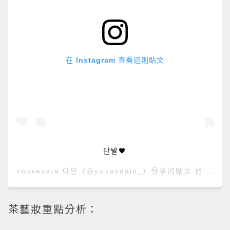
在 Instagram 查看這則貼文
단발🖤
ʏᴏᴜᴀɴᴅᴀɪɴ 아인
（@youandain_）分享的貼文 於
PDT 
茶藝妝重點分析：