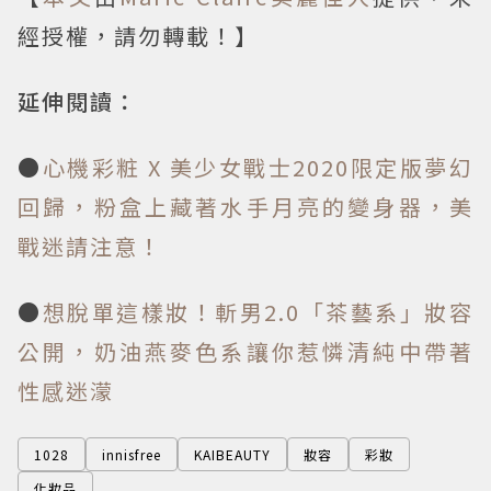
經授權，請勿轉載！】
延伸閱讀：
●
心機彩粧 X 美少女戰士2020限定版夢幻
回歸，粉盒上藏著水手月亮的變身器，美
戰迷請注意！
●
想脫單這樣妝！斬男2.0「茶藝系」妝容
公開，奶油燕麥色系讓你惹憐清純中帶著
性感迷濛
1028
innisfree
KAIBEAUTY
妝容
彩妝
化妝品