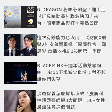
G-DRAGON 粉絲必朝聖！迪士尼
《玩具總動員》聯名快閃店來
台，限定商品與打卡亮點公開
這次有鈔能力也沒用！《財閥X刑
警2》安普賢重逢「惡魔教官」鄭
恩彩 首播收視6.1%超第一季開紅
盤
BLACKPINK十週年活動惹怒粉
絲！Jisoo下場滅火道歉：對不起
讓你們失望
淡斑保養怎麼擦都沒效？皮膚科
林暐熙醫師揭3大關鍵，30+女性
最該注意這個問題