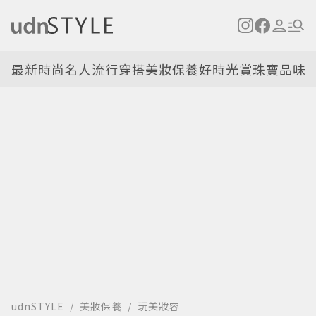
最新
時尚名人
流行穿搭
美妝保養
好時光
賞珠寶
品味
udnSTYLE
美妝保養
玩美妝容