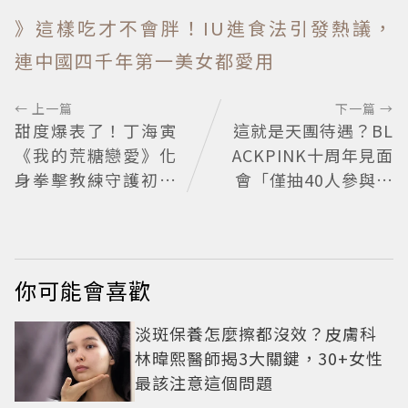
》這樣吃才不會胖！IU進食法引發熱議，
連中國四千年第一美女都愛用
← 上一篇
下一篇 →
甜度爆表了！丁海寅
這就是天團待遇？BL
《我的荒糖戀愛》化
ACKPINK十周年見面
身拳擊教練守護初戀
會「僅抽40人參與」
失憶檢察官×假男友
報名開始到截止僅9
打造今夏必看小甜劇
小時粉絲怒了😡
你可能會喜歡
淡斑保養怎麼擦都沒效？皮膚科
林暐熙醫師揭3大關鍵，30+女性
最該注意這個問題