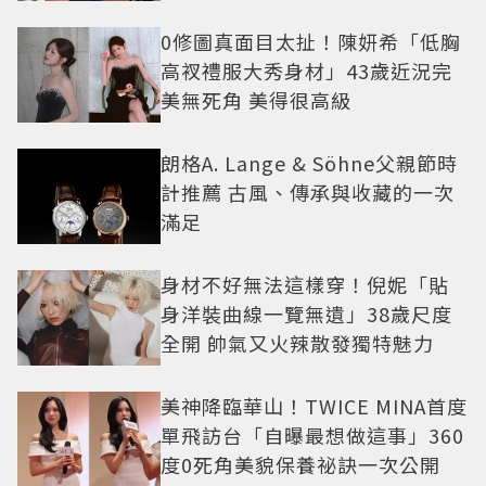
0修圖真面目太扯！陳妍希「低胸
高衩禮服大秀身材」43歲近況完
美無死角 美得很高級
朗格A. Lange & Söhne父親節時
計推薦 古風、傳承與收藏的一次
滿足
身材不好無法這樣穿！倪妮「貼
身洋裝曲線一覽無遺」38歲尺度
全開 帥氣又火辣散發獨特魅力
美神降臨華山！TWICE MINA首度
單飛訪台「自曝最想做這事」360
度0死角美貌保養祕訣一次公開