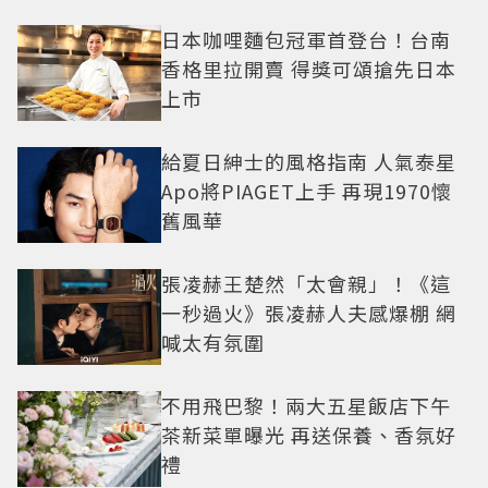
日本咖哩麵包冠軍首登台！台南
香格里拉開賣 得獎可頌搶先日本
上市
給夏日紳士的風格指南 人氣泰星
Apo將PIAGET上手 再現1970懷
舊風華
張凌赫王楚然「太會親」！《這
一秒過火》張凌赫人夫感爆棚 網
喊太有氛圍
不用飛巴黎！兩大五星飯店下午
茶新菜單曝光 再送保養、香氛好
禮