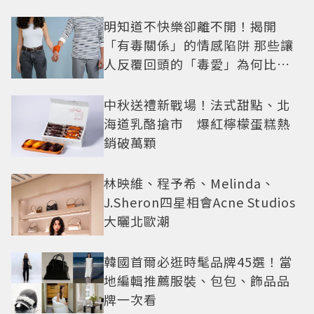
明知道不快樂卻離不開！揭開
「有毒關係」的情感陷阱 那些讓
人反覆回頭的「毒愛」為何比菸
還難戒？
中秋送禮新戰場！法式甜點、北
海道乳酪搶市 爆紅檸檬蛋糕熱
銷破萬顆
林映維、程予希、Melinda、
J.Sheron四星相會Acne Studios
大曬北歐潮
韓國首爾必逛時髦品牌45選！當
地編輯推薦服裝、包包、飾品品
牌一次看