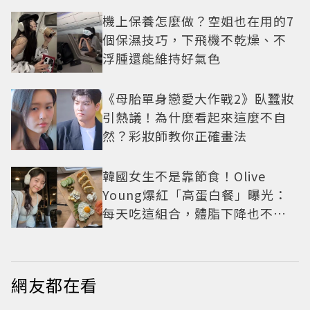
機上保養怎麼做？空姐也在用的7
個保濕技巧，下飛機不乾燥、不
浮腫還能維持好氣色
《母胎單身戀愛大作戰2》臥蠶妝
引熱議！為什麼看起來這麼不自
然？彩妝師教你正確畫法
韓國女生不是靠節食！Olive
Young爆紅「高蛋白餐」曝光：
每天吃這組合，體脂下降也不怕
掉肌肉
網友都在看