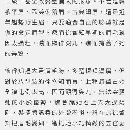
三級，甚至改變整個人的形象。不管是韓
系平眉、歐美俐落眉、古典細眉，還是近
年趨勢野生眉，只要適合自己的臉型就是
你的命定眉型。然而徐睿知早期的眉毛就
因太過粗、濃而顯得突兀，進而掩蓋了她
的美貌。
徐睿知過去畫眉毛時，多選擇短濃眉，但
對於八掌臉的徐睿知而言，此種眉型占她
全臉比例太高，因而顯得突兀，無法突顯
她的小臉優勢，還會讓她看上去太過陽
剛，與清秀溫柔的外貌不搭。現在的徐睿
知把眉毛變細，襯托她小巧精緻的五官更