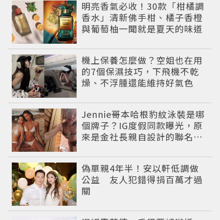
明亮香氣必收！30款「柑橘調
香水」清新佛手柑、橘子香橙
與葡萄柚一聞就是夏天的味道
機上保養怎麼做？空姐也在用
的7個保濕技巧，下飛機不乾
燥、不浮腫還能維持好氣色
Jennie哥本哈根豹紋泳裝是哪
個牌子？IG度假同款曝光，原
來是金社長親自設計的聯名系
列，編輯推薦其他4款
偽單親4年半！安以軒低調做
公益 友人犯錯得捐百萬才過
關