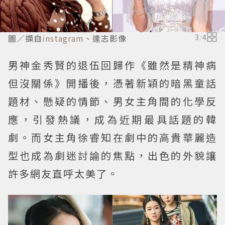
圖／擷自
instagram
、達志影像
3
/
4
男神金秀賢的退伍回歸作《雖然是精神病
但沒關係》開播後，憑著新穎的暗黑童話
題材、懸疑的情節、男女主角間的化學反
應，引發熱議，成為近期最具話題的韓
劇。而女主角徐睿知在劇中的高貴華麗造
型也成為劇迷討論的焦點，出色的外貌讓
許多網友直呼太美了。