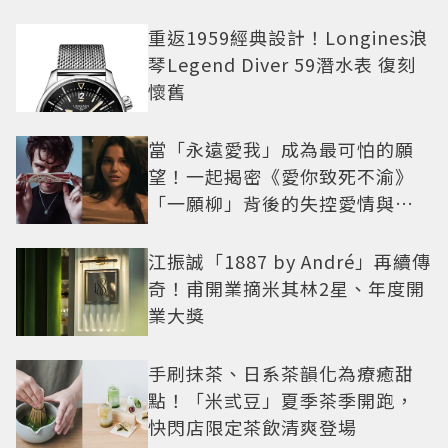
重返1959經典設計！Longines浪
琴Legend Diver 59潛水表 復刻
懷舊
當「永遠愛我」成為最可怕的願
望！一起揭密《愛你致死不渝》
「一願柳」背後的失控愛情與爆
紅之路
江振誠「1887 by André」再續傳
奇！甫開業摘米其林2星、年度開
業大獎
手刷抹茶、日系茶韻化為療癒甜
點！「米弎豆」夏季茶季開跑，
快閃店限定茶飲清爽登場