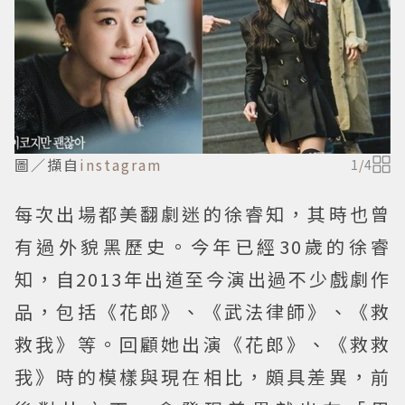
圖／擷自
instagram
1
/
4
每次出場都美翻劇迷的徐睿知，其時也曾
有過外貌黑歷史。今年已經30歲的徐睿
知，自2013年出道至今演出過不少戲劇作
品，包括《花郎》、《武法律師》、《救
救我》等。回顧她出演《花郎》、《救救
我》時的模樣與現在相比，頗具差異，前