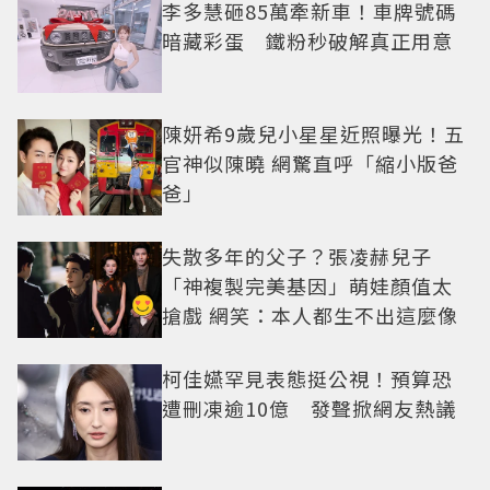
李多慧砸85萬牽新車！車牌號碼
暗藏彩蛋 鐵粉秒破解真正用意
陳妍希9歲兒小星星近照曝光！五
官神似陳曉 網驚直呼「縮小版爸
爸」
失散多年的父子？張凌赫兒子
「神複製完美基因」萌娃顏值太
搶戲 網笑：本人都生不出這麼像
柯佳嬿罕見表態挺公視！預算恐
遭刪凍逾10億 發聲掀網友熱議