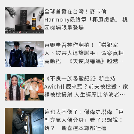
全球首發在台灣！麥卡倫
Harmony最終章「椰風煖韻」 桃
園機場限量登場
東野圭吾神作翻拍！「嫌犯家
人、被害人遺族聯手」命案真相
竟動搖 《天使與蝙蝠》超越懸
疑框架展開
《不良一族尋愛記2》新主持
Awich什麼來頭？前夫被槍殺、家
裡被槍掃射 人生經歷比參演者還
抓馬！
這也太不像了！傑森史塔森「巨
型充氣人偶分身」看了只想說：
蛤？ 驚喜連本尊都吐槽