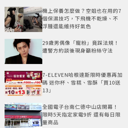
機上保養怎麼做？空姐也在用的7
個保濕技巧，下飛機不乾燥、不
浮腫還能維持好氣色
29歲男偶像「寵粉」竟踩法規！
遭警方約談後現身籲粉絲守法
7-ELEVEN哈根達斯限時優惠再加
碼 迷你杯、雪糕、雪酥「買10送
13」
全國電子台南仁德中山店開幕！
限時5天指定家電9折 還有每日限
量商品