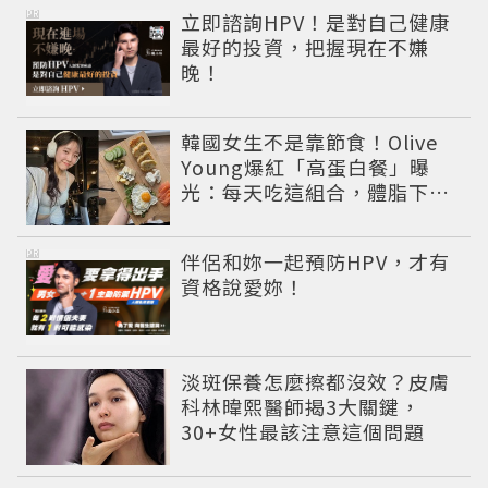
PR
立即諮詢HPV！是對自己健康
最好的投資，把握現在不嫌
晚！
韓國女生不是靠節食！Olive
Young爆紅「高蛋白餐」曝
光：每天吃這組合，體脂下降
也不怕掉肌肉
PR
伴侶和妳一起預防HPV，才有
資格說愛妳！
淡斑保養怎麼擦都沒效？皮膚
科林暐熙醫師揭3大關鍵，
30+女性最該注意這個問題