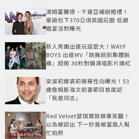
湯姆霍蘭德、千黛亞補辦婚禮！
豪砸包下370公頃英國莊園 低調
婚宴派對曝光
新人男團出道玩這麼大！WAYF
BOYS 出道MV「跳舞跳到集體脫
褲」超鬧 30秒對鏡清唱影片爆紅
安潔莉娜裘莉親哥性向曝光！53
歲詹姆斯海文前妻節目首度認
「我是同志」
Red Velvet瑟琪獨旅糗事笑翻！
以為被認出 下一秒竟被當路人幫
忙拍照