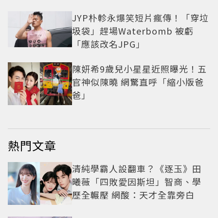
JYP朴軫永爆笑短片瘋傳！「穿垃
圾袋」趕場Waterbomb 被虧
「應該改名JPG」
陳妍希9歲兒小星星近照曝光！五
官神似陳曉 網驚直呼「縮小版爸
爸」
熱門文章
清純學霸人設翻車？《逐玉》田
曦薇「四敗愛因斯坦」智商、學
歷全輾壓 網酸：天才全靠旁白