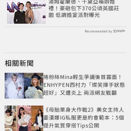
湯姆霍蘭德、千黛亞補辦婚
禮！豪砸包下370公頃英國莊
園 低調婚宴派對曝光
Recommended by
相關新聞
捲粉絲Mina輕生爭議後首露面！
ENHYPEN西村力「燦笑揮手狀態
超好」又遭炎上 兩派網友戰翻
《母胎單身大作戰2》美女主持人
姜漢娜IG私服更是約會範本：5個
提升氣質穿搭Tips公開