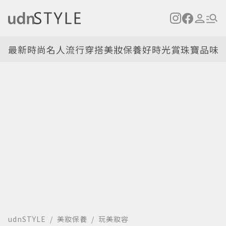
最新
時尚名人
流行穿搭
美妝保養
好時光
賞珠寶
品味
udnSTYLE
美妝保養
玩美妝容