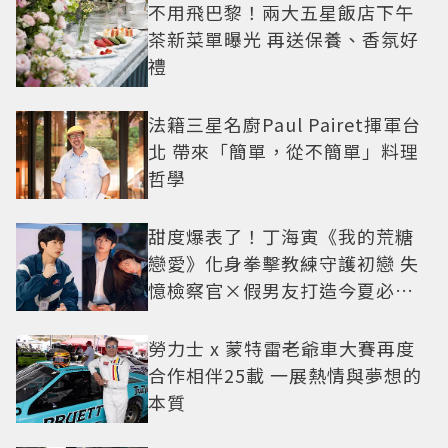
不用飛巴黎！兩大五星飯店下午
茶新菜單曝光 再送保養、香氛好
禮
法籍三星名廚Paul Pairet揮軍台
北 帶來「簡單，從不簡單」料理
哲學
甜度爆表了！丁海寅《我的荒糖
戀愛》化身拳擊教練守護初戀 失
憶檢察官×假男友打造今夏必看
小甜劇
勞力士 x 蒙特雷老爺車大賽再度
合作相伴25載 一展熱情與夢想的
本質