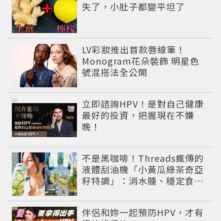
失了，小肚子都變平坦了
LV彩妝推出首款唇線筆！
Monogram花朵裝飾 明星色
號混搭法全公開
PR
立即諮詢HPV！是對自己健康
最好的投資，把握現在不嫌
晚！
不是黑咖啡！Threads瘋傳的
液體刮油機「小黃瓜綠茶奇亞
籽特調」：消水腫、穩定食
慾，夏季飲品新寵！
PR
伴侶和妳一起預防HPV，才有