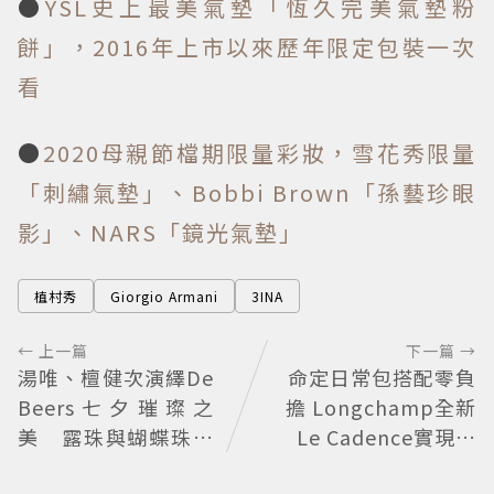
●
YSL史上最美氣墊「恆久完美氣墊粉
餅」，2016年上市以來歷年限定包裝一次
看
●
2020母親節檔期限量彩妝，雪花秀限量
「刺繡氣墊」、Bobbi Brown「孫藝珍眼
影」、NARS「鏡光氣墊」
植村秀
Giorgio Armani
3INA
← 上一篇
下一篇 →
湯唯、檀健次演繹De
命定日常包搭配零負
Beers七夕璀璨之
擔 Longchamp全新
美 露珠與蝴蝶珠寶
Le Cadence實現不
藏浪漫寓意
費力的從容風格