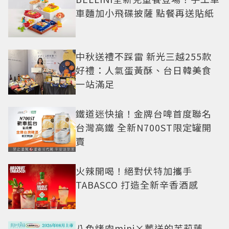
車麵加小飛碟披薩 點餐再送貼紙
中秋送禮不踩雷 新光三越255款
好禮：人氣蛋黃酥、台日韓美食
一站滿足
鐵道迷快搶！金牌台啤首度聯名
台灣高鐵 全新N700ST限定罐開
賣
火辣開喝！絕對伏特加攜手
TABASCO 打造全新辛香酒感
八色烤肉mini×葬送的芙莉蓮