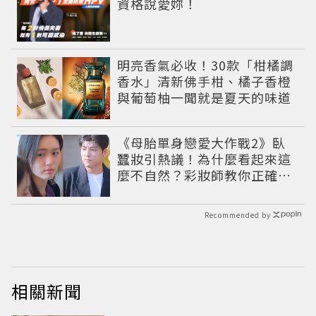
資格說愛妳！
明亮香氣必收！30款「柑橘調
香水」清新佛手柑、橘子香橙
與葡萄柚一聞就是夏天的味道
《母胎單身戀愛大作戰2》臥
蠶妝引熱議！為什麼看起來這
麼不自然？彩妝師教你正確畫
法
Recommended by
相關新聞