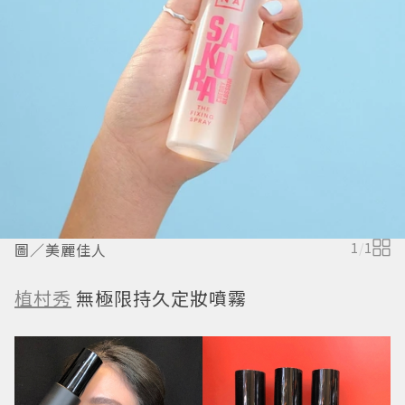
圖／美麗佳人
1
/
1
植村秀
無極限持久定妝噴霧