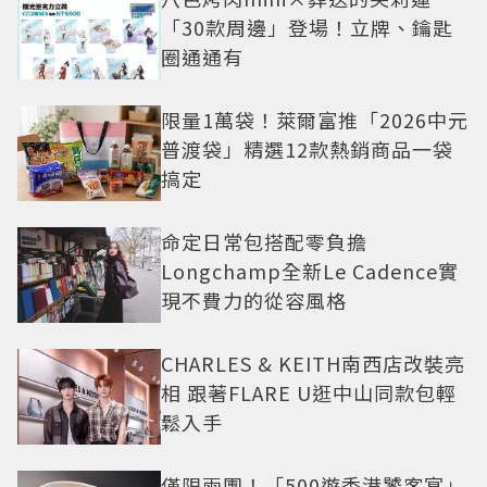
「30款周邊」登場！立牌、鑰匙
圈通通有
限量1萬袋！萊爾富推「2026中元
普渡袋」精選12款熱銷商品一袋
搞定
命定日常包搭配零負擔
Longchamp全新Le Cadence實
現不費力的從容風格
CHARLES & KEITH南西店改裝亮
相 跟著FLARE U逛中山同款包輕
鬆入手
僅限兩團！「500遊香港饕客宴」