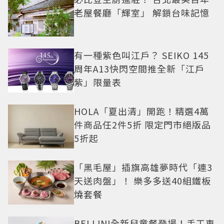
老屋餐廳「輝室」 解鎖台味記憶
有一種紫色叫江戶？ SEIKO 145
周年A13快閃空間推全新「江戶
紫」限量表
HOLA「夏出清」開跑！精選4萬
件商品任2件5折 限定門市絕版品
5折起
「黑毛屋」插旗高雄夢時代「連3
天送肉盤」！ 樂多多送40組鐵板
燒套餐
BELLINI全新兒童餐登場！手工車