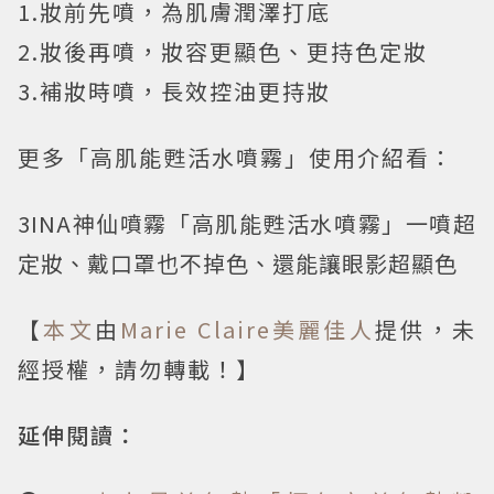
1.妝前先噴，為肌膚潤澤打底
2.妝後再噴，妝容更顯色、更持色定妝
3.補妝時噴，長效控油更持妝
更多「高肌能甦活水噴霧」使用介紹看：
3INA神仙噴霧「高肌能甦活水噴霧」一噴超
定妝、戴口罩也不掉色、還能讓眼影超顯色
【
本文
由
Marie Claire美麗佳人
提供，未
經授權，請勿轉載！】
延伸閱讀：