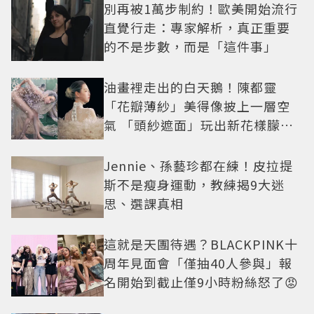
別再被1萬步制約！歐美開始流行
直覺行走：專家解析，真正重要
的不是步數，而是「這件事」
油畫裡走出的白天鵝！陳都靈
「花瓣薄紗」美得像披上一層空
氣 「頭紗遮面」玩出新花樣朦朧
美感太仙
Jennie、孫藝珍都在練！皮拉提
斯不是瘦身運動，教練揭9大迷
思、選課真相
這就是天團待遇？BLACKPINK十
周年見面會「僅抽40人參與」報
名開始到截止僅9小時粉絲怒了😡