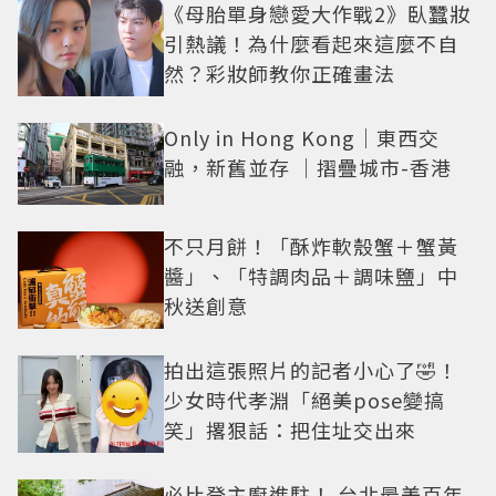
《母胎單身戀愛大作戰2》臥蠶妝
引熱議！為什麼看起來這麼不自
然？彩妝師教你正確畫法
Only in Hong Kong｜東西交
融，新舊並存 ｜摺疊城市-香港
不只月餅！「酥炸軟殼蟹＋蟹黃
醬」、「特調肉品＋調味鹽」中
秋送創意
拍出這張照片的記者小心了🤣！
少女時代孝淵「絕美pose變搞
笑」撂狠話：把住址交出來
必比登主廚進駐！ 台北最美百年