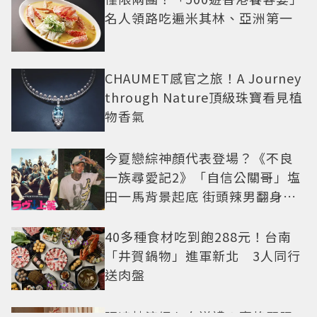
名人領路吃遍米其林、亞洲第一
CHAUMET感官之旅！A Journey
through Nature頂級珠寶看見植
物香氣
今夏戀綜神顏代表登場？《不良
一族尋愛記2》「自信公關哥」塩
田一馬背景起底 街頭辣男翻身當
老闆
40多種食材吃到飽288元！台南
「井賀鍋物」進軍新北 3人同行
送肉盤
張凌赫演繹七夕送禮！寶格麗限