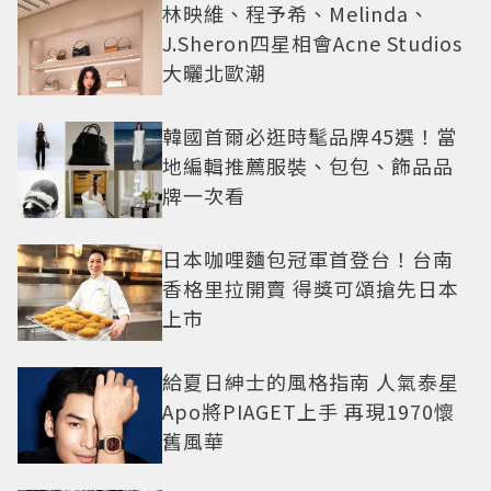
林映維、程予希、Melinda、
J.Sheron四星相會Acne Studios
大曬北歐潮
韓國首爾必逛時髦品牌45選！當
地編輯推薦服裝、包包、飾品品
牌一次看
日本咖哩麵包冠軍首登台！台南
香格里拉開賣 得獎可頌搶先日本
上市
給夏日紳士的風格指南 人氣泰星
Apo將PIAGET上手 再現1970懷
舊風華