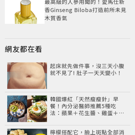
最高級的人參用聞的！愛馬仕新
香Ginseng Biloba打造前所未見
木質香氣
網友都在看
PR
起床就先做件事，沒三天小腹
就不見了! 肚子一天天變小！
韓國爆紅「天然瘦瘦針」早
餐！內分泌醫師推薦5種吃
法：蘋果＋花生醬、雞蛋＋酪
梨...能吃飽又能穩定血糖
PR
檸檬搭配它，臉上斑點全部消