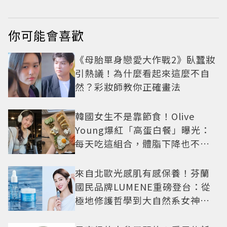
你可能會喜歡
《母胎單身戀愛大作戰2》臥蠶妝
引熱議！為什麼看起來這麼不自
然？彩妝師教你正確畫法
韓國女生不是靠節食！Olive
Young爆紅「高蛋白餐」曝光：
每天吃這組合，體脂下降也不怕
掉肌肉
來自北歐光感肌有感保養！芬蘭
國民品牌LUMENE重磅登台：從
極地修護哲學到大自然系女神莫
允雯的「慢養肌」生活美學