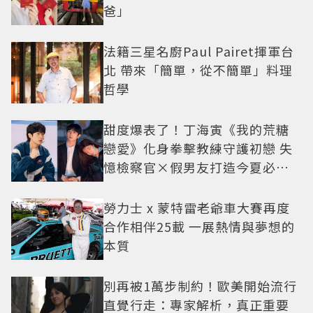
爸」
法籍三星名廚Paul Pairet揮軍台
北 帶來「簡單，從不簡單」料理
哲學
甜度爆表了！丁海寅《我的荒糖
戀愛》化身拳擊教練守護初戀 失
憶檢察官×假男友打造今夏必看
小甜劇
勞力士 x 蒙特雷老爺車大賽再度
合作相伴25載 一展熱情與夢想的
本質
別再被1萬步制約！歐美開始流行
直覺行走：專家解析，真正重要