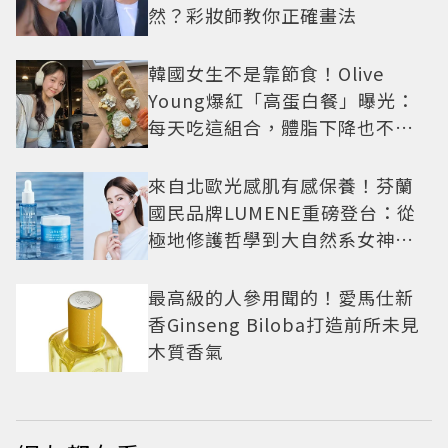
然？彩妝師教你正確畫法
韓國女生不是靠節食！Olive
Young爆紅「高蛋白餐」曝光：
每天吃這組合，體脂下降也不怕
掉肌肉
來自北歐光感肌有感保養！芬蘭
國民品牌LUMENE重磅登台：從
極地修護哲學到大自然系女神莫
允雯的「慢養肌」生活美學
最高級的人參用聞的！愛馬仕新
香Ginseng Biloba打造前所未見
木質香氣