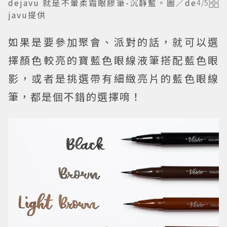
dejavu 就是不暈柔霜眼膠筆-沉靜藍。圖／de
4
/
5
javu提供
如果是要參加聚會、派對的話，就可以選
擇顏色較亮的寶藍色眼線液筆搭配藍色眼
影，或者是挑選帶有細緻亮片的藍色眼線
筆，都是個不錯的選擇唷！