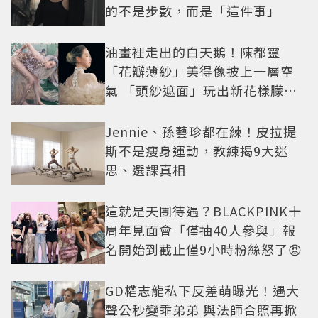
的不是步數，而是「這件事」
油畫裡走出的白天鵝！陳都靈
「花瓣薄紗」美得像披上一層空
氣 「頭紗遮面」玩出新花樣朦朧
美感太仙
Jennie、孫藝珍都在練！皮拉提
斯不是瘦身運動，教練揭9大迷
思、選課真相
這就是天團待遇？BLACKPINK十
周年見面會「僅抽40人參與」報
名開始到截止僅9小時粉絲怒了😡
GD權志龍私下反差萌曝光！遇大
聲公秒變乖弟弟 與法師合照再掀