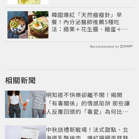
韓國爆紅「天然瘦瘦針」早
餐！內分泌醫師推薦5種吃
法：蘋果＋花生醬、雞蛋＋酪
梨...能吃飽又能穩定血糖
Recommended by
相關新聞
明知道不快樂卻離不開！揭開
「有毒關係」的情感陷阱 那些讓
人反覆回頭的「毒愛」為何比菸
還難戒？
中秋送禮新戰場！法式甜點、北
海道乳酪搶市 爆紅檸檬蛋糕熱