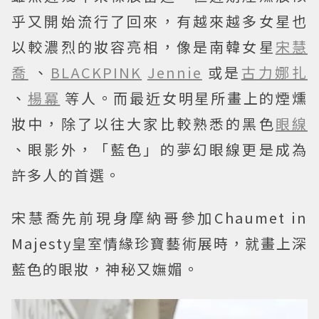
乎又開始流行了回來，有越來越多女星也
以較濃烈的妝容亮相，像是南韓女星
宋慧
喬
、
BLACKPINK
Jennie
或是
古力娜扎
、
楊冪
等人。而最近女明星所畫上的煙燻
妝中，除了以往大家比較熟悉的黑色
眼線
、眼影外，「藍色」的夢幻眼線更是成為
許多人的首選。
宋慧喬先前現身摩納哥參加Chaumet in
Majesty皇室情緣珍寶藝術展時，就畫上深
藍色的眼妝，神秘又嫵媚。