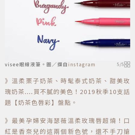
visee眼線液筆。圖／擷自
instagram
5
/
5
》溫柔栗子奶茶、時髦泰式奶茶、甜美玫
瑰奶茶....買不膩的美色！2019秋季10支話
題【奶茶色唇彩】盤點。
》最美孕婦安海瑟薇溫柔玫瑰唇超燒！口
紅是香奈兒的這兩個新色號，還不手刀搶