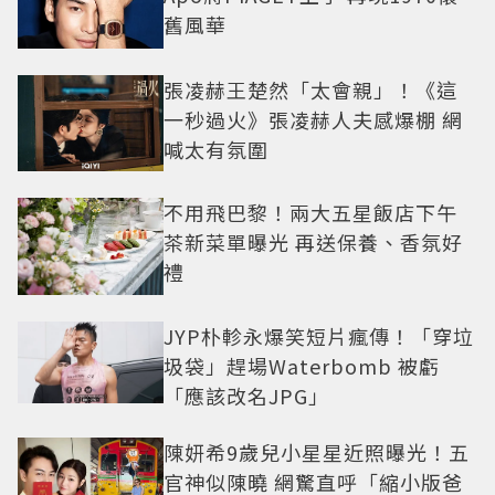
舊風華
張凌赫王楚然「太會親」！《這
一秒過火》張凌赫人夫感爆棚 網
喊太有氛圍
不用飛巴黎！兩大五星飯店下午
茶新菜單曝光 再送保養、香氛好
禮
JYP朴軫永爆笑短片瘋傳！「穿垃
圾袋」趕場Waterbomb 被虧
「應該改名JPG」
陳妍希9歲兒小星星近照曝光！五
官神似陳曉 網驚直呼「縮小版爸