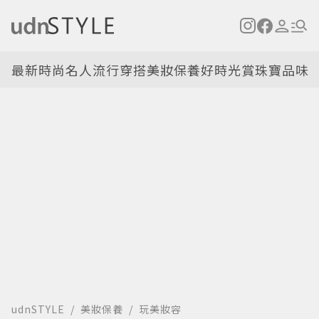
最新
時尚名人
流行穿搭
美妝保養
好時光
賞珠寶
品味
udnSTYLE
美妝保養
玩美妝容