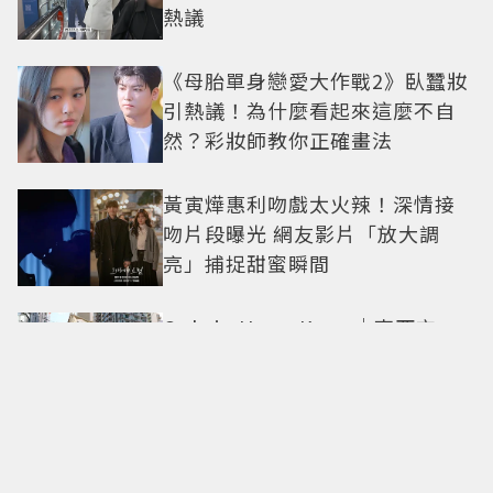
熱議
《母胎單身戀愛大作戰2》臥蠶妝
引熱議！為什麼看起來這麼不自
然？彩妝師教你正確畫法
黃寅燁惠利吻戲太火辣！深情接
吻片段曝光 網友影片「放大調
亮」捕捉甜蜜瞬間
Only in Hong Kong｜東西交
融，新舊並存 ｜摺疊城市-香港
不只月餅！「酥炸軟殼蟹＋蟹黃
醬」、「特調肉品＋調味鹽」中