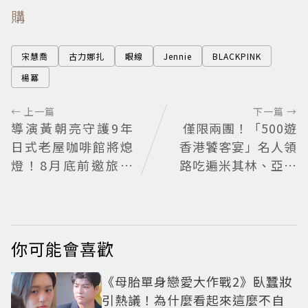
購
宋慧喬
古力娜扎
眼線
Jennie
BLACKPINK
楊冪
← 上一篇
下一篇 →
導演黃朝亮守護9年
僅限兩團！「500遊
日式老屋咖啡館將熄
香港饕客宴」名人領
燈！8月底前邀旅人
路吃遍米其林、亞洲
最後告別
第一
你可能會喜歡
《母胎單身戀愛大作戰2》臥蠶妝
引熱議！為什麼看起來這麼不自