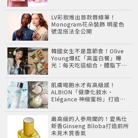
要的人
LV彩妝推出首款唇線筆！
Monogram花朵裝飾 明星色
號混搭法全公開
韓國女生不是靠節食！Olive
Young爆紅「高蛋白餐」曝
光：每天吃這組合，體脂下降
也不怕掉肌肉
肌膚喝飽水才有高級感！
ALBION「健康化妝水、
Elégance 神級蜜粉」打造今
夏最夯高級透明肌
最高級的人參用聞的！愛馬仕
新香Ginseng Biloba打造前所
未見木質香氣