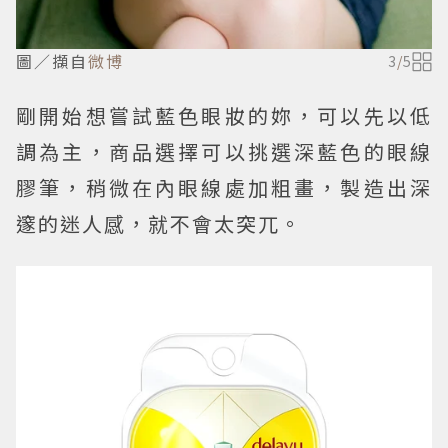
圖／擷自
微博
3
/
5
剛開始想嘗試藍色眼妝的妳，可以先以低
調為主，商品選擇可以挑選深藍色的眼線
膠筆，稍微在內眼線處加粗畫，製造出深
邃的迷人感，就不會太突兀。