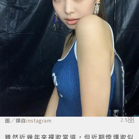
圖／擷自
instagram
2
/
5
雖然近幾年來裸妝當道，但近期煙燻妝似