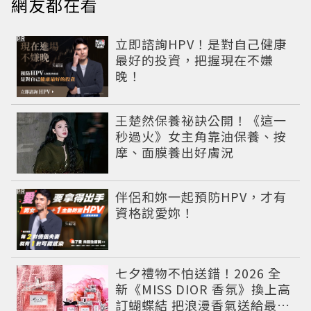
網友都在看
PR
立即諮詢HPV！是對自己健康
最好的投資，把握現在不嫌
晚！
王楚然保養祕訣公開！《這一
秒過火》女主角靠油保養、按
摩、面膜養出好膚況
PR
伴侶和妳一起預防HPV，才有
資格說愛妳！
七夕禮物不怕送錯！2026 全
新《MISS DIOR 香氛》換上高
訂蝴蝶結 把浪漫香氣送給最重