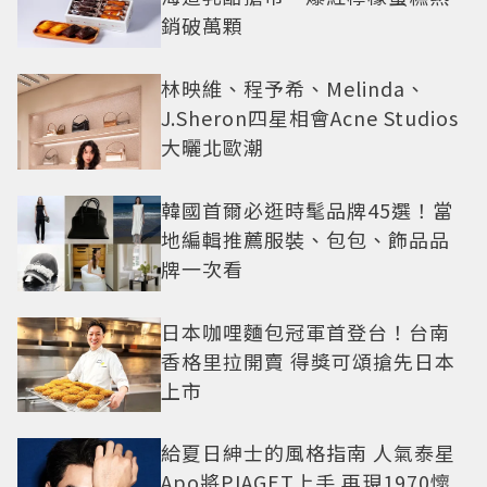
銷破萬顆
林映維、程予希、Melinda、
J.Sheron四星相會Acne Studios
大曬北歐潮
韓國首爾必逛時髦品牌45選！當
地編輯推薦服裝、包包、飾品品
牌一次看
日本咖哩麵包冠軍首登台！台南
香格里拉開賣 得獎可頌搶先日本
上市
給夏日紳士的風格指南 人氣泰星
Apo將PIAGET上手 再現1970懷