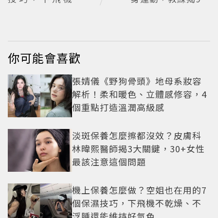
燥、不浮腫還能維持
迷思、選課真相
好氣色
你可能會喜歡
張婧儀《野狗骨頭》地母系妝容
解析！柔和暖色、立體感修容，4
個重點打造溫潤高級感
淡斑保養怎麼擦都沒效？皮膚科
林暐熙醫師揭3大關鍵，30+女性
最該注意這個問題
機上保養怎麼做？空姐也在用的7
個保濕技巧，下飛機不乾燥、不
浮腫還能維持好氣色