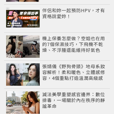
PR
伴侶和妳一起預防HPV，才有
資格說愛妳！
機上保養怎麼做？空姐也在用
的7個保濕技巧，下飛機不乾
燥、不浮腫還能維持好氣色
張婧儀《野狗骨頭》地母系妝
容解析！柔和暖色、立體感修
容，4個重點打造溫潤高級感
減法美學重塑感官邊界：數位
排毒，一場關於內在秩序的靜
謐革命