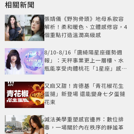
相關新聞
張婧儀《野狗骨頭》地母系妝容
解析！柔和暖色、立體感修容，4
個重點打造溫潤高級感
8/10-8/16「唐綺陽星座運勢週
報」：天秤事業更上一層樓、水
瓶能享受肉體桃花「1星座」感情
防三角關係
又麻又甜！肯德基「青花椒花生
蛋撻」新登場 還能變身七夕蛋撻
花束
減法美學重塑感官邊界：數位排
毒，一場關於內在秩序的靜謐革