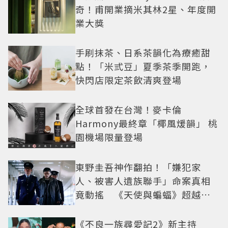
奇！甫開業摘米其林2星、年度開
業大獎
手刷抹茶、日系茶韻化為療癒甜
點！「米弎豆」夏季茶季開跑，
快閃店限定茶飲清爽登場
全球首發在台灣！麥卡倫
Harmony最終章「椰風煖韻」 桃
園機場限量登場
東野圭吾神作翻拍！「嫌犯家
人、被害人遺族聯手」命案真相
竟動搖 《天使與蝙蝠》超越懸
疑框架展開
《不良一族尋愛記2》新主持