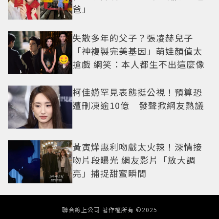
爸」
失散多年的父子？張凌赫兒子
「神複製完美基因」萌娃顏值太
搶戲 網笑：本人都生不出這麼像
柯佳嬿罕見表態挺公視！預算恐
遭刪凍逾10億 發聲掀網友熱議
黃寅燁惠利吻戲太火辣！深情接
吻片段曝光 網友影片「放大調
亮」捕捉甜蜜瞬間
聯合線上公司 著作權所有 ©2025