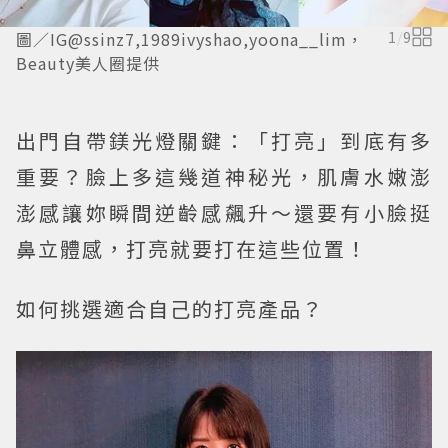
圖／IG@ssinz7,1989ivyshao,yoona__lim，
1
/
9
Beauty美人圈提供
出門自帶鎂光燈關鍵：「打亮」到底有多
重要？臉上多這幾道神秘光，肌膚水嫩澎
澎感讓妳瞬間逆齡感飆升～還要有小臉挺
鼻立體感，打亮就要打在這些位置！
如何挑選適合自己的打亮產品？