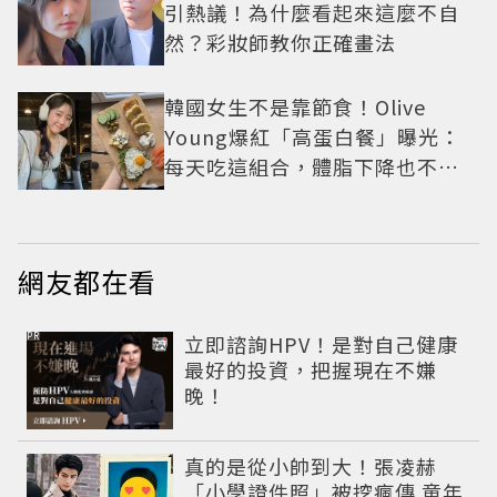
引熱議！為什麼看起來這麼不自
然？彩妝師教你正確畫法
韓國女生不是靠節食！Olive
Young爆紅「高蛋白餐」曝光：
每天吃這組合，體脂下降也不怕
掉肌肉
網友都在看
PR
立即諮詢HPV！是對自己健康
最好的投資，把握現在不嫌
晚！
真的是從小帥到大！張凌赫
「小學證件照」被挖瘋傳 童年