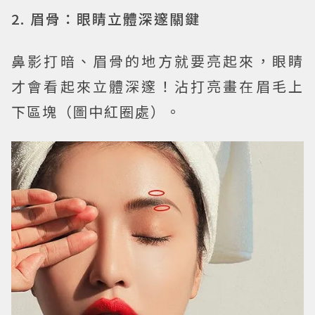
2. 眉骨：眼睛立體深邃關鍵
鼻影打暗、眉骨的地方就要亮起來，眼睛
才會看起來立體深邃！沾打亮畫在眉毛上
下區塊（圖中紅圈處）。