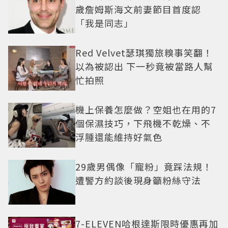
歲詹姆斯海文前妻節目首度認
「我是同志」
Red Velvet瑟琪獨旅糗事笑翻！
以為被認出 下一秒竟被當路人幫
忙拍照
機上保養怎麼做？空姐也在用的7
個保濕技巧，下飛機不乾燥、不
浮腫還能維持好氣色
29歲男偶像「寵粉」竟踩法規！
遭警方約談後現身籲粉絲守法
7-ELEVEN哈根達斯限時優惠再加