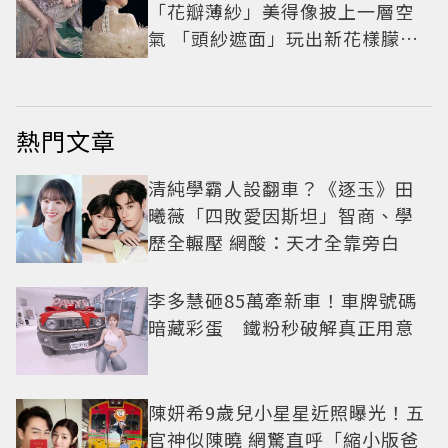
「花瓣薄紗」美得像披上一層空
氣 「頭紗遮面」玩出新花樣朦朧
美感太仙
熱門文章
清純學霸人設翻車？《逐玉》田
曦薇「四敗愛因斯坦」智商、學
歷全輾壓 網酸：天才全靠旁白
李多慧砸85萬牽新車！車牌號碼
暗藏彩蛋 鐵粉秒破解真正用意
陳妍希9歲兒小星星近照曝光！五
官神似陳曉 網驚直呼「縮小版爸