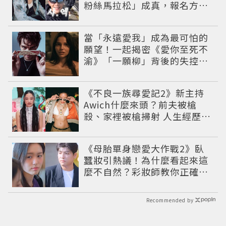
粉絲馬拉松」成真，報名方式
公開
當「永遠愛我」成為最可怕的
願望！一起揭密《愛你至死不
渝》「一願柳」背後的失控愛
情與爆紅之路
《不良一族尋愛記2》新主持
Awich什麼來頭？前夫被槍
殺、家裡被槍掃射 人生經歷比
參演者還抓馬！
《母胎單身戀愛大作戰2》臥
蠶妝引熱議！為什麼看起來這
麼不自然？彩妝師教你正確畫
法
Recommended by