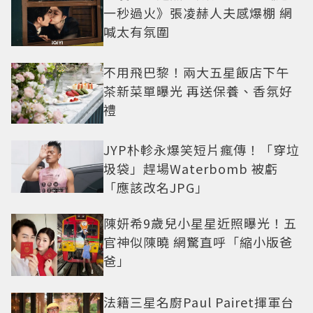
一秒過火》張凌赫人夫感爆棚 網
喊太有氛圍
不用飛巴黎！兩大五星飯店下午
茶新菜單曝光 再送保養、香氛好
禮
JYP朴軫永爆笑短片瘋傳！「穿垃
圾袋」趕場Waterbomb 被虧
「應該改名JPG」
陳妍希9歲兒小星星近照曝光！五
官神似陳曉 網驚直呼「縮小版爸
爸」
法籍三星名廚Paul Pairet揮軍台