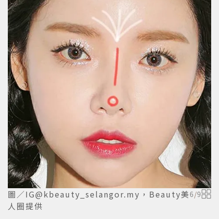
圖／IG@kbeauty_selangor.my，Beauty美
6
/
9
人圈提供