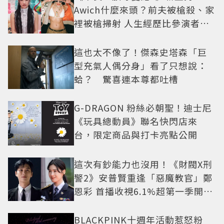
Awich什麼來頭？前夫被槍殺、家
裡被槍掃射 人生經歷比參演者還
抓馬！
這也太不像了！傑森史塔森「巨
型充氣人偶分身」看了只想說：
蛤？ 驚喜連本尊都吐槽
G-DRAGON 粉絲必朝聖！迪士尼
《玩具總動員》聯名快閃店來
台，限定商品與打卡亮點公開
這次有鈔能力也沒用！《財閥X刑
警2》安普賢重逢「惡魔教官」鄭
恩彩 首播收視6.1%超第一季開紅
盤
BLACKPINK十週年活動惹怒粉