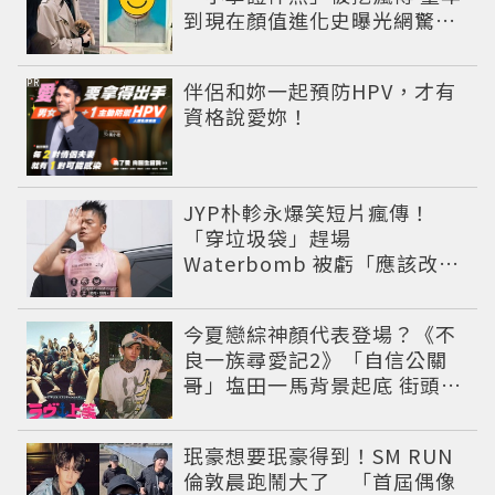
到現在顏值進化史曝光網驚：
完全等比例長大
PR
伴侶和妳一起預防HPV，才有
資格說愛妳！
JYP朴軫永爆笑短片瘋傳！
「穿垃圾袋」趕場
Waterbomb 被虧「應該改名
JPG」
今夏戀綜神顏代表登場？《不
良一族尋愛記2》「自信公關
哥」塩田一馬背景起底 街頭辣
男翻身當老闆
珉豪想要珉豪得到！SM RUN
倫敦晨跑鬧大了 「首屆偶像