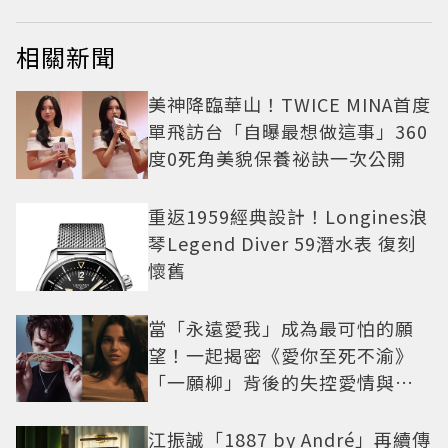
相關新聞
美神降臨華山！TWICE MINA首度
單飛訪台「自曝最想做這事」360
度0死角美貌保養祕訣一次公開
重返1959經典設計！Longines浪
琴Legend Diver 59潛水表 復刻
懷舊
當「永遠愛我」成為最可怕的願
望！一起揭密《愛你至死不渝》
「一願柳」背後的失控愛情與爆
紅之路
江振誠「1887 by André」再續傳