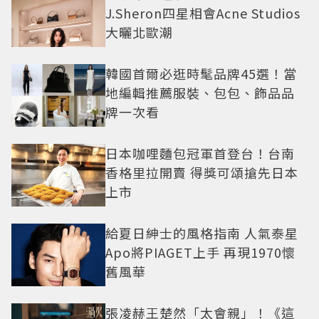
J.Sheron四星相會Acne Studios
大曬北歐潮
韓國首爾必逛時髦品牌45選！當
地編輯推薦服裝、包包、飾品品
牌一次看
日本咖哩麵包冠軍首登台！台南
香格里拉開賣 得獎可頌搶先日本
上市
給夏日紳士的風格指南 人氣泰星
Apo將PIAGET上手 再現1970懷
舊風華
張凌赫王楚然「太會親」！《這