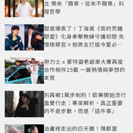
北 帶來「簡單，從來不簡單」料
理哲學
甜度爆表了！丁海寅《我的荒糖
戀愛》化身拳擊教練守護初戀 失
憶檢察官×假男友打造今夏必看
小甜劇
勞力士 x 蒙特雷老爺車大賽再度
合作相伴25載 一展熱情與夢想的
本質
別再被1萬步制約！歐美開始流行
直覺行走：專家解析，真正重要
的不是步數，而是「這件事」
油畫裡走出的白天鵝！陳都靈