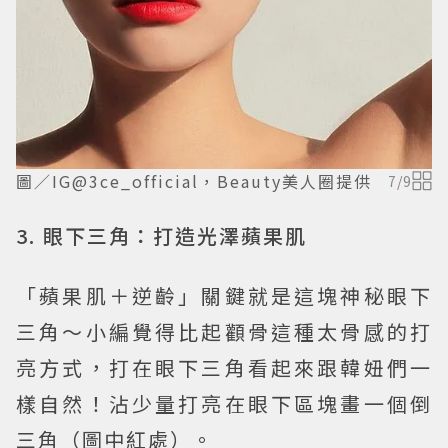
圖／IG@3ce_official，Beauty美人圈提供
7
/
9
3. 眼下三角：打造光澤蘋果肌
「蘋果肌＋逆齡」關鍵就是這塊神秘眼下
三角～小編覺得比起顴骨這種太骨感的打
亮方式，打在眼下三角看起來跟韓妞們一
樣自然！沾少量打亮在眼下區塊畫一個倒
三角（圖中紅處）。