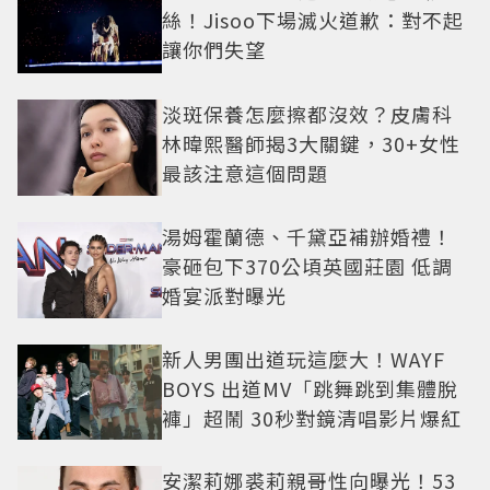
絲！Jisoo下場滅火道歉：對不起
讓你們失望
淡斑保養怎麼擦都沒效？皮膚科
林暐熙醫師揭3大關鍵，30+女性
最該注意這個問題
湯姆霍蘭德、千黛亞補辦婚禮！
豪砸包下370公頃英國莊園 低調
婚宴派對曝光
新人男團出道玩這麼大！WAYF
BOYS 出道MV「跳舞跳到集體脫
褲」超鬧 30秒對鏡清唱影片爆紅
安潔莉娜裘莉親哥性向曝光！53