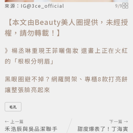
來源：IG@3ce_official
9
/
9
【本文由Beauty美人圈提供，未經授
權，請勿轉載！】
》楊丞琳重現王菲曬傷妝 還畫上正在火紅
的「根根分明眉」
黑眼圈避不掉？網羅開架、專櫃8款打亮餅
讓整張臉亮起來
毛孔
← 上一篇
下一篇 →
禾浩辰與吳品潔聯手
甜度爆表了！丁海寅