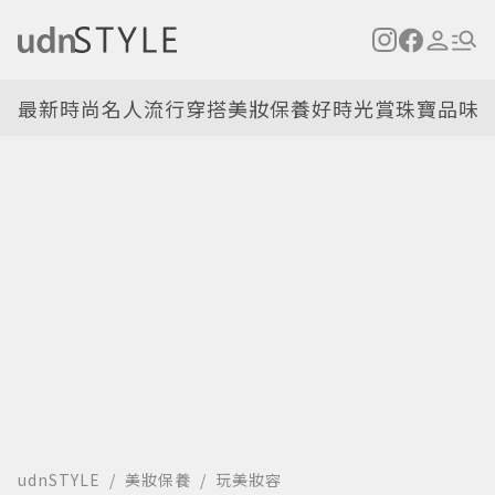
最新
時尚名人
流行穿搭
美妝保養
好時光
賞珠寶
品味
udnSTYLE
美妝保養
玩美妝容