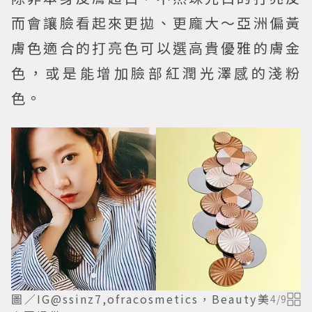
而會讓臉看起來更拋、更龐大～亞洲偏黃
膚色適合的打亮色可以選高貴優雅的膚金
色，或是能增加臉部紅潤光澤感的淺粉
色。
圖／IG@ssinz7,ofracosmetics，Beauty美
4
/
9