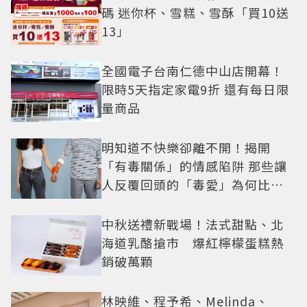
碼 迷你杯、雪糕、雪酥「買10送
13」
全國電子台南仁德中山店開幕！
限時5天指定家電9折 還有每日限
量商品
明知道不快樂卻離不開！揭開
「有毒關係」的情感陷阱 那些讓
人反覆回頭的「毒愛」為何比菸
還難戒？
中秋送禮新戰場！法式甜點、北
海道乳酪搶市 爆紅檸檬蛋糕熱
銷破萬顆
林映維、程予希、Melinda、