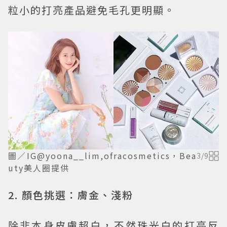
粒小的打亮產品避免毛孔更明顯。
圖／IG@yoona__lim,ofracosmetics，Bea
3
/
9
uty美人圈提供
2. 顏色挑選：膚金、淺粉
除非本身皮膚超白，不然珠光白的打亮反