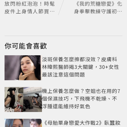
放閃粉紅泡泡！時髦
《我的荒糖戀愛》化
皮件上身情人節買物
身拳擊教練守護初戀
清單這裡看
失憶檢察官×假男友
打造今夏必看小甜劇
你可能會喜歡
淡斑保養怎麼擦都沒效？皮膚科
林暐熙醫師揭3大關鍵，30+女性
最該注意這個問題
機上保養怎麼做？空姐也在用的7
個保濕技巧，下飛機不乾燥、不
浮腫還能維持好氣色
《母胎單身戀愛大作戰2》臥蠶妝