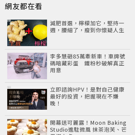
網友都在看
PR
減肥首選，檸檬加它，堅持一
週，腰細了，瘦到你懷疑人生
李多慧砸85萬牽新車！車牌號
碼暗藏彩蛋 鐵粉秒破解真正
用意
PR
立即諮詢HPV！是對自己健康
最好的投資，把握現在不嫌
晚！
開幕送可麗露！Moon Baking
Studio進駐微風 抹茶泡芙、芒