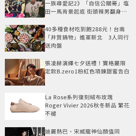
一族尋愛記2》「自信公關哥」塩
田一馬背景起底 街頭辣男翻身當
老闆
40多種食材吃到飽288元！台南
「井賀鍋物」進軍新北 3人同行
送肉盤
張凌赫演繹七夕送禮！寶格麗限
定款B.zero1粉紅色項鍊甜蜜告白
La Rose系列復刻絨布玫瑰
Roger Vivier 2026秋冬新品 繁花
不褪
迪麗熱巴、宋威龍神仙顏值同