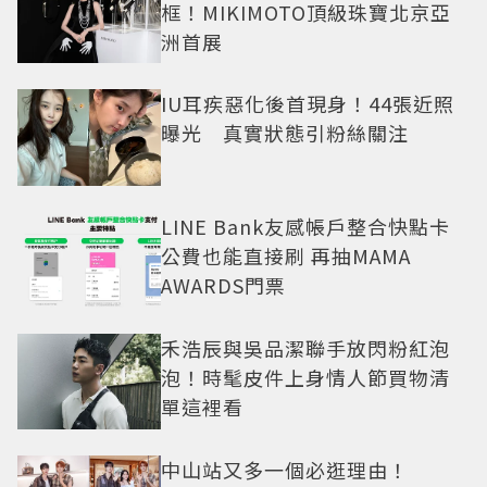
框！MIKIMOTO頂級珠寶北京亞
洲首展
IU耳疾惡化後首現身！44張近照
曝光 真實狀態引粉絲關注
LINE Bank友感帳戶整合快點卡
公費也能直接刷 再抽MAMA
AWARDS門票
禾浩辰與吳品潔聯手放閃粉紅泡
泡！時髦皮件上身情人節買物清
單這裡看
中山站又多一個必逛理由！