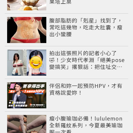
果塔上桌
PR
腹部脂肪的「剋星」找到了，
常吃這幾物，吃走大肚囊，瘦
出小蠻腰
拍出這張照片的記者小心了
🤣！少女時代孝淵「絕美pose
變搞笑」撂狠話：把住址交出
來
PR
伴侶和妳一起預防HPV，才有
資格說愛妳！
瘦小腹瑜珈必備！lululemon
全新羅紋系列，今夏最美瑜珈
服一次看