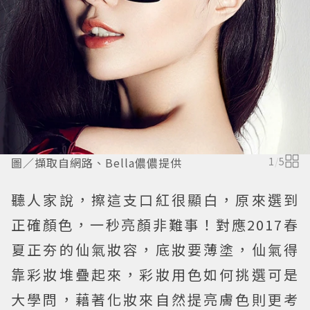
圖／擷取自網路、Bella儂儂提供
1
/
5
聽人家說，擦這支口紅很顯白，原來選到
正確顏色，一秒亮顏非難事！對應2017春
夏正夯的仙氣妝容，底妝要薄塗，仙氣得
靠彩妝堆疊起來，彩妝用色如何挑選可是
大學問，藉著化妝來自然提亮膚色則更考