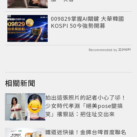
PR
009829掌握AI關鍵 大華韓國
KOSPI 50今強勢開募
Recommended by
相關新聞
拍出這張照片的記者小心了🤣！
少女時代孝淵「絕美pose變搞
笑」撂狠話：把住址交出來
鐵道迷快搶！金牌台啤首度聯名