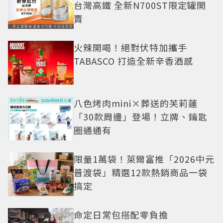
台灣高鐵 全新N700ST限定罐開
賣
火辣開喝！絕對伏特加攜手
TABASCO 打造全新辛香酒感
八色烤肉mini×葬送的芙莉蓮
「30款周邊」登場！立牌、鑰匙
圈通通有
限量1萬袋！萊爾富推「2026中元
普渡袋」精選12款熱銷商品一袋
搞定
命定日常包搭配零負擔