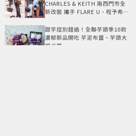
CHARLES & KEITH 南西門市全
新改裝 攜手 FLARE U、程予希演
繹秋季時尚
甜芋控別錯過！全聯芋頭季10款
濃郁新品開吃 芋泥布蕾、芋頭大
福必買
500甜2026甜點派對升級登場！
從策展系西點到國宴級美味名店
齊聚
卡地亞父親節獻禮！LOVE手環、
Tank腕表 摩登新意演繹永不退流
行經典
18億也救不了打工人體質？李浚