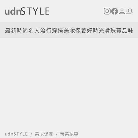
最新
時尚名人
流行穿搭
美妝保養
好時光
賞珠寶
品味
udnSTYLE
美妝保養
玩美妝容