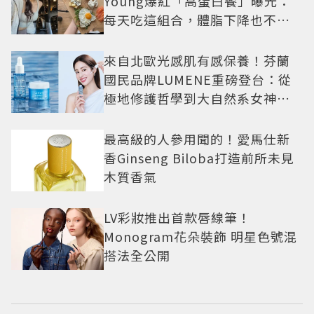
Young爆紅「高蛋白餐」曝光：
每天吃這組合，體脂下降也不怕
掉肌肉
來自北歐光感肌有感保養！芬蘭
國民品牌LUMENE重磅登台：從
極地修護哲學到大自然系女神莫
允雯的「慢養肌」生活美學
最高級的人參用聞的！愛馬仕新
香Ginseng Biloba打造前所未見
木質香氣
LV彩妝推出首款唇線筆！
Monogram花朵裝飾 明星色號混
搭法全公開