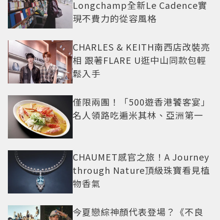
Longchamp全新Le Cadence實
現不費力的從容風格
CHARLES & KEITH南西店改裝亮
相 跟著FLARE U逛中山同款包輕
鬆入手
僅限兩團！「500遊香港饕客宴」
名人領路吃遍米其林、亞洲第一
CHAUMET感官之旅！A Journey
through Nature頂級珠寶看見植
物香氣
今夏戀綜神顏代表登場？《不良