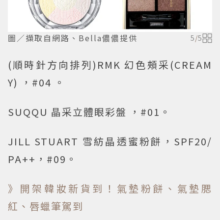
圖／擷取自網路、Bella儂儂提供
5
/
5
(順時針方向排列)RMK 幻色頰采(CREAM
Y) ，#04 。
SUQQU 晶采立體眼彩盤 ，#01。
JILL STUART 雪紡晶透蜜粉餅，SPF20/
PA++，#09。
》開架韓妝新貨到！氣墊粉餅、氣墊腮
紅、唇蠟筆駕到