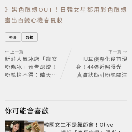
》黑色眼線OUT！日韓女星都用彩色眼線
畫出百變心機春夏妝
唇膏
唇妝
← 上一篇
下一篇 →
新莊人氣冰店「龍安
IU耳疾惡化後首現
粉條冰」預告熄燈！
身！44張近照曝光
粉絲捨不得：晴天霹
真實狀態引粉絲關注
靂
你可能會喜歡
韓國女生不是靠節食！Olive