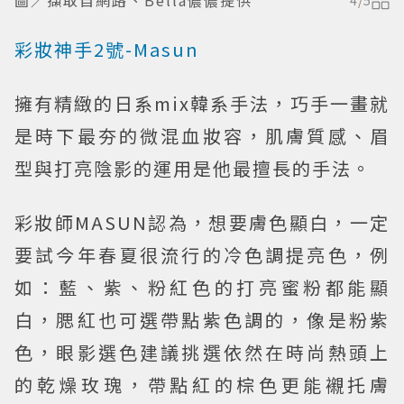
圖／擷取自網路、Bella儂儂提供
4
/
5
彩妝神手2號-Masun
擁有精緻的日系mix韓系手法，巧手一畫就
是時下最夯的微混血妝容，肌膚質感、眉
型與打亮陰影的運用是他最擅長的手法。
彩妝師MASUN認為，想要膚色顯白，一定
要試今年春夏很流行的冷色調提亮色，例
如：藍、紫、粉紅色的打亮蜜粉都能顯
白，腮紅也可選帶點紫色調的，像是粉紫
色，眼影選色建議挑選依然在時尚熱頭上
的乾燥玫瑰，帶點紅的棕色更能襯托膚