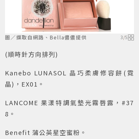
圖／擷取自網路、Bella儂儂提供
3
/
5
(順時針方向排列)
Kanebo LUNASOL 晶巧柔膚修容餅(霓
晶)，EX01。
LANCOME 果漾特調氣墊光霧唇露，#37
8。
Benefit 蒲公英星空蜜粉。