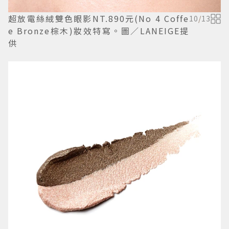
超放電絲絨雙色眼影NT.890元(No 4 Coffe
10
/
13
e Bronze棕木)妝效特寫。圖／LANEIGE提
供