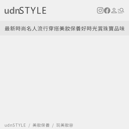
最新
時尚名人
流行穿搭
美妝保養
好時光
賞珠寶
品味
udnSTYLE
美妝保養
玩美妝容