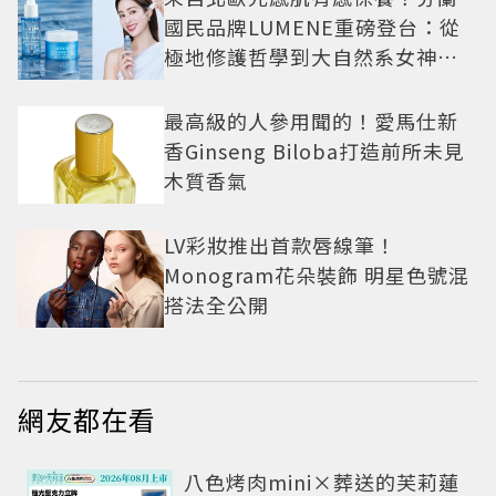
國民品牌LUMENE重磅登台：從
極地修護哲學到大自然系女神莫
允雯的「慢養肌」生活美學
最高級的人參用聞的！愛馬仕新
香Ginseng Biloba打造前所未見
木質香氣
LV彩妝推出首款唇線筆！
Monogram花朵裝飾 明星色號混
搭法全公開
網友都在看
八色烤肉mini×葬送的芙莉蓮