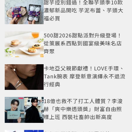
甜芋控別錯過！全聯芋頭季10款
濃郁新品開吃 芋泥布蕾、芋頭大
福必買
500甜2026甜點派對升級登場！
從策展系西點到國宴級美味名店
齊聚
卡地亞父親節獻禮！LOVE手環、
Tank腕表 摩登新意演繹永不退流
行經典
18億也救不了打工人體質？李浚
赫「爽中樂透頭獎」財富自由照
樣上班 西裝社畜帥出新高度