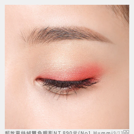
超放電絲絨雙色眼影NT.890元(No1 Hummi
9
/
13