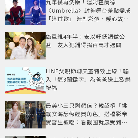
九年後再洗版！湯姆霍蘭德
〈Umbrella〉封神舞台差點變成
「這首歌」 造型彩蛋、暖心故事
一次公開
偽單親4年半！安以軒低調做公
益 友人犯錯得捐百萬才過關
LINE父親節聊天室特效上線！輸
入「這3關鍵字」為爸爸送上歡樂
祝福
最美小三只剩顏值？韓韶禧「挑
戰安海瑟薇經典角色」搭檔影帝
實習生被嘲：看截圖就感受到演
技