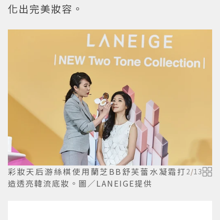
化出完美妝容。
彩妝天后游絲棋使用蘭芝BB舒芙蕾水凝霜打
2
/
13
造透亮韓流底妝。圖／LANEIGE提供