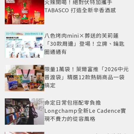
火辣開喝！絕對伏特加攜手
TABASCO 打造全新辛香酒感
八色烤肉mini×葬送的芙莉蓮
「30款周邊」登場！立牌、鑰匙
圈通通有
限量1萬袋！萊爾富推「2026中元
普渡袋」精選12款熱銷商品一袋
搞定
命定日常包搭配零負擔
Longchamp全新Le Cadence實
現不費力的從容風格