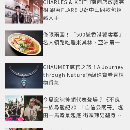
CHARLES & KEITH南西店改裝亮
相 跟著FLARE U逛中山同款包輕
鬆入手
僅限兩團！「500遊香港饕客宴」
名人領路吃遍米其林、亞洲第一
CHAUMET感官之旅！A Journey
through Nature頂級珠寶看見植
物香氣
今夏戀綜神顏代表登場？《不良
一族尋愛記2》「自信公關哥」塩
田一馬背景起底 街頭辣男翻身當
老闆