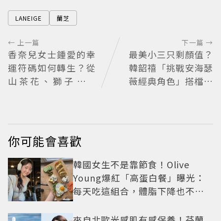
LANEIGE
蘭芝
← 上一篇
下一篇 →
香奈兒女士鍾愛的幸
最美小三只剩顏值？
運符碼如何轉生？從
韓韶禧「挑戰安海瑟
山茶花、獅子到星
薇經典角色」搭檔影
辰，解開CHANEL頂
帝實習生被嘲：看截
級珠寶《Signs & Sy
圖就感受到演技
mboles》的信仰美
學
你可能會喜歡
韓國女生不是靠節食！Olive
Young爆紅「高蛋白餐」曝光：
每天吃這組合，體脂下降也不怕
掉肌肉
來自北歐光感肌有感保養！芬蘭