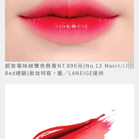
超放電絲絨雙色唇膏NT.890元(No.12 Maxi
6
/
13
Red絕韻)妝效特寫。圖／LANEIGE提供