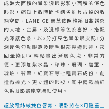
成較大面積的暈染淺眼影和小面積的深色
眼影，縮短上妝時間也結省刷具占掉的收
納空間。LANEIGE 蘭芝依照韓系眼妝講究
的大地、金屬，及淺橘等色系喜好，搭配
光澤感色系，以3分打亮色暈染眼皮配1分
深邃色勾勒眼窩及睫毛根部製造眼神，來
回暈染即可輕鬆畫出漸層色塊，非常方
便。更添加紫水晶，珍珠，珊瑚，碧璽，
琥珀，翡翠，紅寶石等七種寶石成份，創
造微透光、更立體的眼妝。其中兩款橘紅
色系眼影還能當腮紅使用。
超放電絲絨雙色唇膏、眼影將在3月隆重上