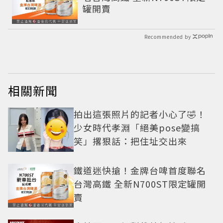
罐開賣
Recommended by
相關新聞
拍出這張照片的記者小心了🤣！
少女時代孝淵「絕美pose變搞
笑」撂狠話：把住址交出來
鐵道迷快搶！金牌台啤首度聯名
台灣高鐵 全新N700ST限定罐開
賣