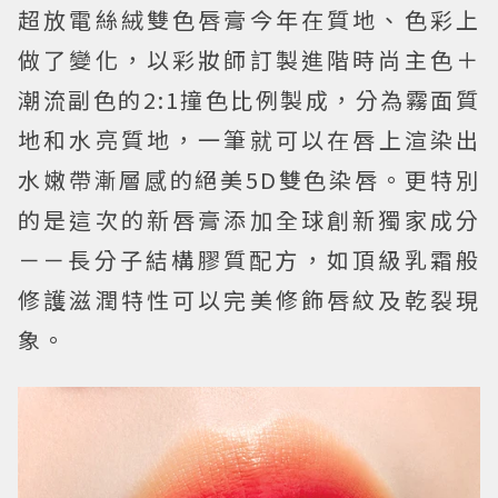
超放電絲絨雙色唇膏今年在
質地、色彩
上
做了變化，以彩妝師訂製進階時尚主色＋
潮流副色的2:1撞色比例製成，分為
霧面質
地
和
水亮質地
，一筆就可以在唇上渲染出
水嫩帶漸層感的絕美5D雙色染唇。更特別
的是這次的新唇膏添加全球創新獨家成分
－－長分子結構膠質配方，如頂級乳霜般
修護滋潤特性可以完美修飾唇紋及乾裂現
象。