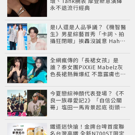
環、Tank腕表 摩登新意演繹
永不退流行經典
是I人還是人品爭議？《機智醫
生》男星綜藝首秀「卡詞、拍
攝狂閉眼」挨轟沒誠意 Haha
揭私下拍攝真相
全網瘋傳的「長裙女孩」是
誰？泰女團PiXXiE Mabelz灰
色長裙熱舞爆紅 不靠露膚也能
性感出圈
今夏戀綜神顏代表登場？《不
良一族尋愛記2》「自信公關
哥」塩田一馬背景起底 街頭辣
男翻身當老闆
鐵道迷快搶！金牌台啤首度聯
名台灣高鐵 全新N700ST限定