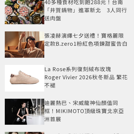
40多種食材吃到飽288元！台南
「井賀鍋物」進軍新北 3人同行
送肉盤
張凌赫演繹七夕送禮！寶格麗限
定款B.zero1粉紅色項鍊甜蜜告白
La Rose系列復刻絨布玫瑰
Roger Vivier 2026秋冬新品 繁花
不褪
迪麗熱巴、宋威龍神仙顏值同
框！MIKIMOTO頂級珠寶北京亞
洲首展