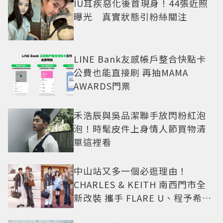
IU耳疾惡化後首現身！44張近照
曝光 真實狀態引粉絲關注
LINE Bank友感帳戶整合快點卡
公費也能直接刷 再抽MAMA
AWARDS門票
禾浩辰與吳品潔聯手放閃粉紅泡
泡！時髦皮件上身情人節買物清
單這裡看
中山站又多一個必逛理由！
CHARLES & KEITH 南西門市全
新改裝 攜手 FLARE U、程予希演
繹秋季時尚