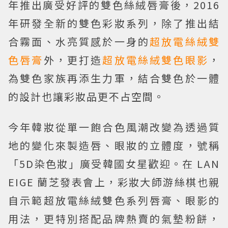
年推出廣受好評的雙色絲絨唇膏後，2016
年研發全新的雙色彩妝系列，除了推出結
合霧面、水亮質感於一身的
超放電絲絨雙
色唇膏
外，更打造
超放電絲絨雙色眼影
，
為雙色家族再添生力軍，結合雙色於一體
的設計也讓彩妝品更不占空間。
今年韓妝從單一飽合色風潮改變為透過質
地的變化來製造唇、眼妝的立體度，號稱
「5D染色妝」廣受韓國女星歡迎。在 LAN
EIGE 蘭芝發表會上，彩妝大師游絲棋也親
自示範超放電絲絨雙色系列唇膏、眼影的
用法，更特別搭配品牌熱賣的氣墊粉餅，