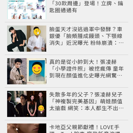
「30款周邊」登場！立牌、鑰
匙圈通通有
臉蛋天才沒逃過軍中發酵？車
銀優「臉頰腫成饅頭、下顎線
消失」近況曝光 粉絲崩潰：空
氣有酵母😭
真的是從小帥到大！張凌赫
「小學證件照」被挖瘋傳 童年
到現在顏值進化史曝光網驚：
完全等比例長大
失散多年的父子？張凌赫兒子
「神複製完美基因」萌娃顏值
太搶戲 網笑：本人都生不出這
麼像
卡地亞父親節獻禮！LOVE手