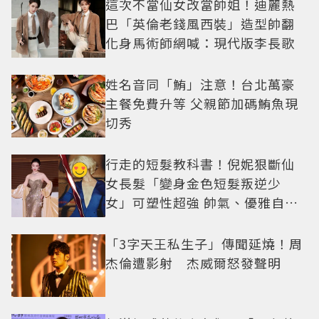
這次不當仙女改當帥姐！迪麗熱
巴「英倫老錢風西裝」造型帥翻
化身馬術師網喊：現代版李長歌
姓名音同「鮪」注意！台北萬豪
主餐免費升等 父親節加碼鮪魚現
切秀
行走的短髮教科書！倪妮狠斷仙
女長髮「變身金色短髮叛逆少
女」可塑性超強 帥氣、優雅自由
切換
「3字天王私生子」傳聞延燒！周
杰倫遭影射 杰威爾怒發聲明