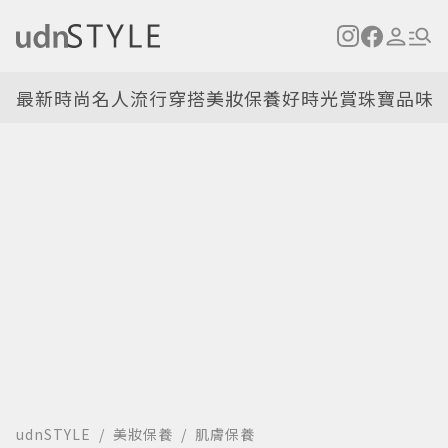
最新
時尚名人
流行穿搭
美妝保養
好時光
賞珠寶
品味
udnSTYLE
美妝保養
肌膚保養