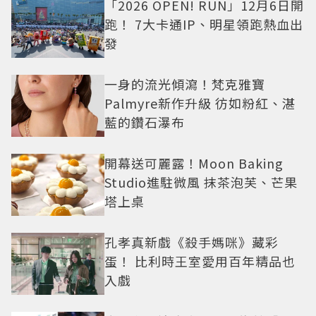
「2026 OPEN! RUN」12月6日開
跑！ 7大卡通IP、明星領跑熱血出
發
一身的流光傾瀉！梵克雅寶
Palmyre新作升級 彷如粉紅、湛
藍的鑽石瀑布
開幕送可麗露！Moon Baking
Studio進駐微風 抹茶泡芙、芒果
塔上桌
孔孝真新戲《殺手媽咪》藏彩
蛋！ 比利時王室愛用百年精品也
入戲