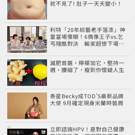
就不見了! 肚子一天天變小！
利特「20年綜藝老手落漆」神
童當場傻眼！6偶像王子vs.乞
丐殘酷對決 輸家超慘下場出
爐
PR
減肥首選，檸檬加它，堅持一
週，腰細了，瘦到你懷疑人生
泰星Becky成TOD'S最新品牌
大使 9月確定現身米蘭時裝周
PR
立即諮詢HPV！是對自己健康