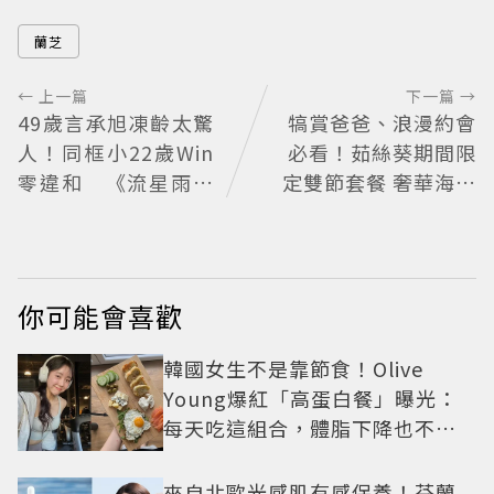
蘭芝
← 上一篇
下一篇 →
49歲言承旭凍齡太驚
犒賞爸爸、浪漫約會
人！同框小22歲Win
必看！茹絲葵期間限
零違和 《流星雨》
定雙節套餐 奢華海陸
萬人合唱超催淚
饗宴開吃
你可能會喜歡
韓國女生不是靠節食！Olive
Young爆紅「高蛋白餐」曝光：
每天吃這組合，體脂下降也不怕
掉肌肉
來自北歐光感肌有感保養！芬蘭