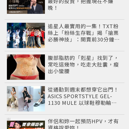
最好的投資，把握現在不嫌
晚！
追星人最實用的一集！TXT粉
絲上「粉絲生存戰」揭「搶票
必勝神技」：開賣前30分鐘手
機重開
PR
腹部脂肪的「剋星」找到了，
常吃這幾物，吃走大肚囊，瘦
出小蠻腰
從通勤到週末都想穿它出門！
ASICS SPORTSTYLE GEL-
1130 MULE 以球鞋穆勒輪廓
圈粉，打造今夏最有自由態度
的復古運動穿搭 LOOK
PR
伴侶和妳一起預防HPV，才有
資格說愛妳！