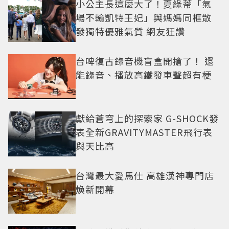
小公主長這麼大了！夏綠蒂「氣
場不輸凱特王妃」與媽媽同框散
發獨特優雅氣質 網友狂讚
台啤復古錄音機盲盒開搶了！ 還
能錄音、播放高鐵發車聲超有梗
獻給蒼穹上的探索家 G-SHOCK發
表全新GRAVITYMASTER飛行表
與天比高
台灣最大愛馬仕 高雄漢神專門店
煥新開幕