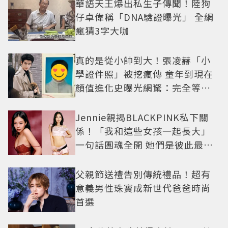
華語天王爆出私生子傳聞！陸狗
仔卓偉稱「DNA驗證曝光」 全網
瘋猜3字大咖
真的是從小帥到大！張凌赫「小
學證件照」被挖瘋傳 童年到現在
顏值進化史曝光網驚：完全等比
例長大
Jennie親揭BLACKPINK私下關
係！「我和這些女孩一起長大」
一句話團魂全開 她們是彼此最強
後盾
父親節送禮告別傳統禮品！超有
意義男性珠寶成新世代爸爸時尚
首選