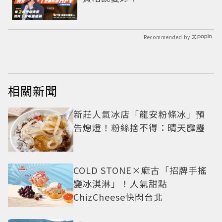
Recommended by
相關新聞
新莊人氣冰店「龍安粉條冰」預
告熄燈！粉絲捨不得：晴天霹靂
COLD STONE×麻古「招牌手搖
變冰淇淋」！人氣甜點
ChizCheese快閃台北