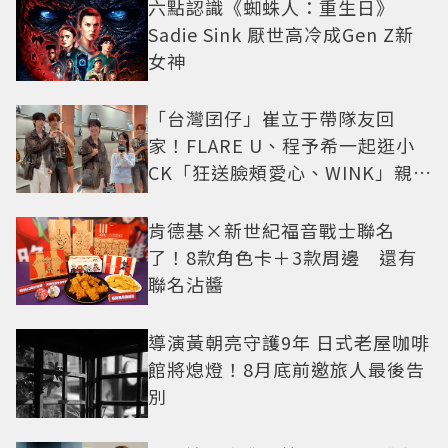
六點認識《蜘蛛人：重生日》
Sadie Sink 厭世高冷成Gen Z新
女神
「台灣囝仔」崔立于帶隊友回
家！FLARE U、程予希一起逛小
CK「狂送臉頰愛心、WINK」親曝
中山站私藏必逛名單
肯德基×新世紀福音戰士聯名
了！8款角色卡＋3款周邊 還有
聯名沾醬
導演黃朝亮守護9年 日式老屋咖啡
館將熄燈！8月底前邀旅人最後告
別