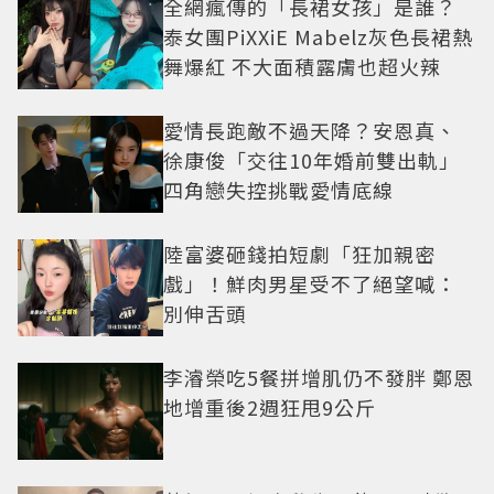
全網瘋傳的「長裙女孩」是誰？
泰女團PiXXiE Mabelz灰色長裙熱
舞爆紅 不大面積露膚也超火辣
愛情長跑敵不過天降？安恩真、
徐康俊「交往10年婚前雙出軌」
四角戀失控挑戰愛情底線
陸富婆砸錢拍短劇「狂加親密
戲」！鮮肉男星受不了絕望喊：
別伸舌頭
李濬榮吃5餐拼增肌仍不發胖 鄭恩
地增重後2週狂甩9公斤