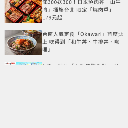
滿300送300！日本燒肉丼「山牛
將」插旗台北 限定「燒肉重」
179元起
台南人氣定食「Okawari」首度北
上 吃得到「和牛丼、牛排丼、咖
哩」
friDay購物「夏殺狂歡派對」 父
親節精選好禮限時4.4折起、七夕
甜寵價
Yahoo購物公布「中元供桌熱銷
榜」 泡麵、零食TOP 5快加入採
購清單