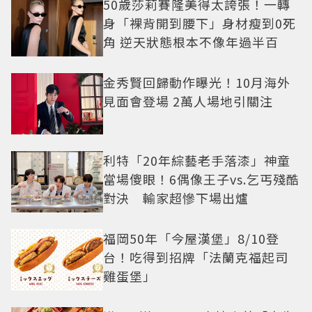
50歲莎莉賽隆美得太誇張！一轉
身「裸背開到腰下」身材瘦到0死
角 逆天狀態根本不像年過半百
金秀賢回歸動作曝光！10月海外
見面會登場 2萬人場地引關注
利特「20年綜藝老手落漆」神童
當場傻眼！6偶像王子vs.乞丐殘酷
對決 輸家超慘下場出爐
福岡50年「今屋漢堡」8/10登
台！吃得到招牌「法蘭克福起司
雞蛋堡」