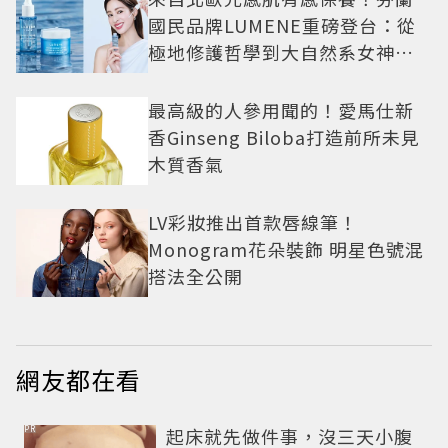
國民品牌LUMENE重磅登台：從
極地修護哲學到大自然系女神莫
允雯的「慢養肌」生活美學
最高級的人參用聞的！愛馬仕新
香Ginseng Biloba打造前所未見
木質香氣
LV彩妝推出首款唇線筆！
Monogram花朵裝飾 明星色號混
搭法全公開
網友都在看
PR
起床就先做件事，沒三天小腹