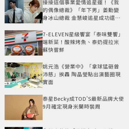
接接這個事業愛情追星運！《我
的偶像總裁》「年下男」姜勳變
身冰山總裁 金慧峻追星成功還偶
遇愛情
7-ELEVEN星級饗宴「泰味雙饗」
端新菜！酸辣烤魚、泰奶提拉米
蘇快嘗鮮
姚元浩《營業中》「拿球猛砸曾
沛慈」挨轟 陶晶瑩點出演藝圈現
實面
泰星Becky成TOD'S最新品牌大使
9月確定現身米蘭時裝周