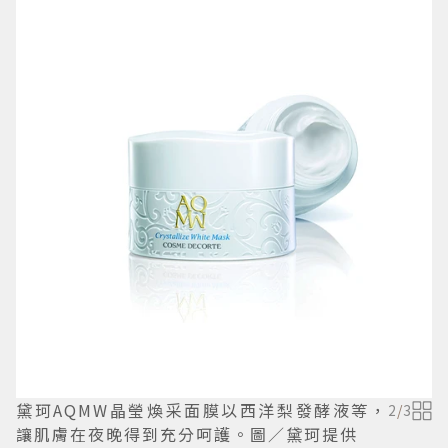
黛珂AQMW晶瑩煥采面膜以西洋梨發酵液等，
2
/
3
讓肌膚在夜晚得到充分呵護。圖／黛珂提供