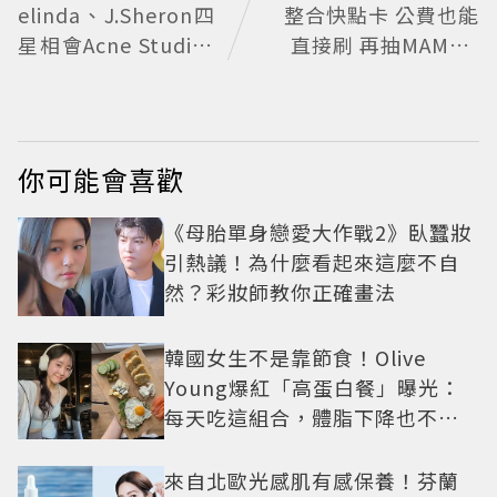
elinda、J.Sheron四
整合快點卡 公費也能
星相會Acne Studios
直接刷 再抽MAMA A
大曬北歐潮
WARDS門票
你可能會喜歡
《母胎單身戀愛大作戰2》臥蠶妝
引熱議！為什麼看起來這麼不自
然？彩妝師教你正確畫法
韓國女生不是靠節食！Olive
Young爆紅「高蛋白餐」曝光：
每天吃這組合，體脂下降也不怕
掉肌肉
來自北歐光感肌有感保養！芬蘭