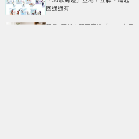
圈通通有
限量1萬袋！萊爾富推「2026中元
普渡袋」精選12款熱銷商品一袋
搞定
命定日常包搭配零負擔
Longchamp全新Le Cadence實
現不費力的從容風格
CHARLES & KEITH南西店改裝亮
相 跟著FLARE U逛中山同款包輕
鬆入手
僅限兩團！「500遊香港饕客宴」
名人領路吃遍米其林、亞洲第一