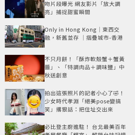
吻片段曝光 網友影片「放大調
亮」捕捉甜蜜瞬間
Only in Hong Kong｜東西交
融，新舊並存 ｜摺疊城市-香港
不只月餅！「酥炸軟殼蟹＋蟹黃
醬」、「特調肉品＋調味鹽」中
秋送創意
拍出這張照片的記者小心了🤣！
少女時代孝淵「絕美pose變搞
笑」撂狠話：把住址交出來
必比登主廚進駐！ 台北最美百年
老屋餐廳「輝室」 解鎖台味記憶