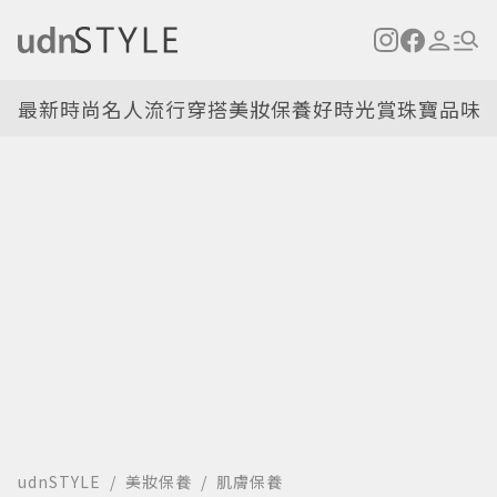
最新
時尚名人
流行穿搭
美妝保養
好時光
賞珠寶
品味
udnSTYLE
美妝保養
肌膚保養