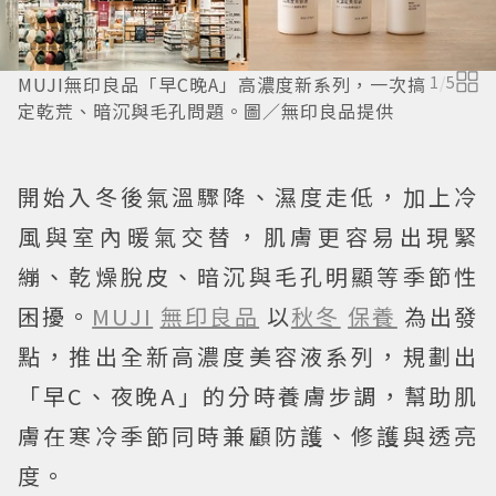
MUJI無印良品「早C晚A」高濃度新系列，一次搞
1
/
5
定乾荒、暗沉與毛孔問題。圖／無印良品提供
開始入冬後氣溫驟降、濕度走低，加上冷
風與室內暖氣交替，肌膚更容易出現緊
繃、乾燥脫皮、暗沉與毛孔明顯等季節性
困擾。
MUJI
無印良品
以
秋冬
保養
為出發
點，推出全新高濃度美容液系列，規劃出
「早C、夜晚A」的分時養膚步調，幫助肌
膚在寒冷季節同時兼顧防護、修護與透亮
度。