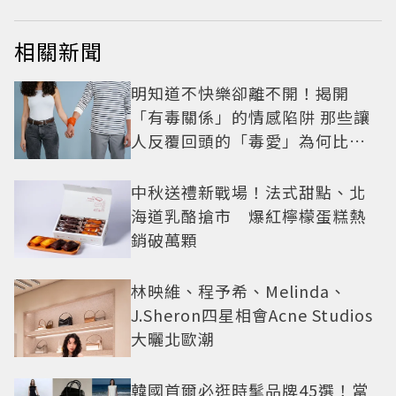
相關新聞
明知道不快樂卻離不開！揭開
「有毒關係」的情感陷阱 那些讓
人反覆回頭的「毒愛」為何比菸
還難戒？
中秋送禮新戰場！法式甜點、北
海道乳酪搶市 爆紅檸檬蛋糕熱
銷破萬顆
林映維、程予希、Melinda、
J.Sheron四星相會Acne Studios
大曬北歐潮
韓國首爾必逛時髦品牌45選！當