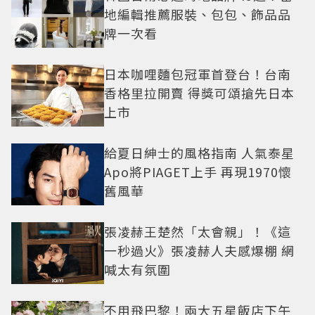
地編輯推薦服裝、包包、飾品品
牌一次看
日本咖哩麵包冠軍首登台！台南
香格里拉開賣 得獎可頌搶先日本
上市
給夏日紳士的風格指南 人氣泰星
Apo將PIAGET上手 再現1970懷
舊風華
張凌赫王楚然「太會親」！《這
一秒過火》張凌赫人夫感爆棚 網
喊太有氛圍
不用飛巴黎！兩大五星飯店下午