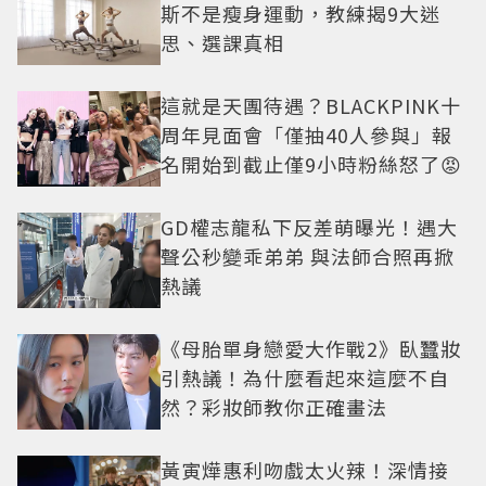
斯不是瘦身運動，教練揭9大迷
思、選課真相
這就是天團待遇？BLACKPINK十
周年見面會「僅抽40人參與」報
名開始到截止僅9小時粉絲怒了😡
GD權志龍私下反差萌曝光！遇大
聲公秒變乖弟弟 與法師合照再掀
熱議
《母胎單身戀愛大作戰2》臥蠶妝
引熱議！為什麼看起來這麼不自
然？彩妝師教你正確畫法
黃寅燁惠利吻戲太火辣！深情接