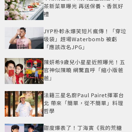
茶新菜單曝光 再送保養、香氛好
禮
JYP朴軫永爆笑短片瘋傳！「穿垃
圾袋」趕場Waterbomb 被虧
「應該改名JPG」
陳妍希9歲兒小星星近照曝光！五
官神似陳曉 網驚直呼「縮小版爸
爸」
法籍三星名廚Paul Pairet揮軍台
北 帶來「簡單，從不簡單」料理
哲學
甜度爆表了！丁海寅《我的荒糖