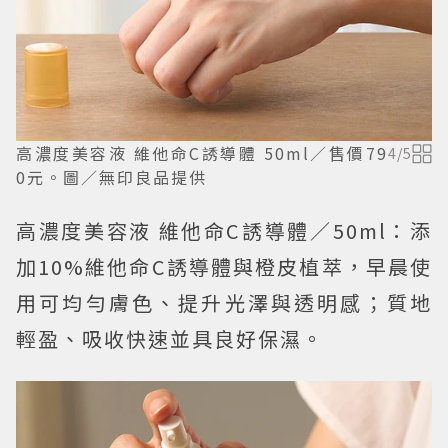
高濃度美容液 維他命C誘導體 50ml／售價79
4
/
5
0元。圖／無印良品提供
高濃度美容液 維他命C誘導體／50ml：添
加10%維他命C誘導體與橙皮植萃，早晨使
用可均勻膚色、提升光澤與透明感；質地
輕盈、吸收快速並具良好保濕。