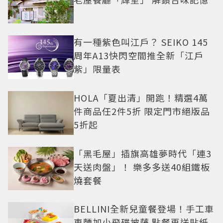
有一種紫色叫江戶？ SEIKO 145
周年A13快閃空間推全新「江戶
紫」限量表
HOLA「夏出清」開跑！精選4萬
件商品任2件5折 限定門市絕版品
5折起
「黑毛屋」插旗高雄夢時代「連3
天送肉盤」！ 樂多多送40組鐵板
燒套餐
BELLINI全新兒童餐登場！手工車
車麵加小飛碟披薩 點餐再送貼紙