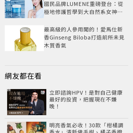
國民品牌LUMENE重磅登台：從
極地修護哲學到大自然系女神莫
允雯的「慢養肌」生活美學
最高級的人參用聞的！愛馬仕新
香Ginseng Biloba打造前所未見
木質香氣
網友都在看
PR
立即諮詢HPV！是對自己健康
最好的投資，把握現在不嫌
晚！
明亮香氣必收！30款「柑橘調
香水」清新佛手柑、橘子香橙