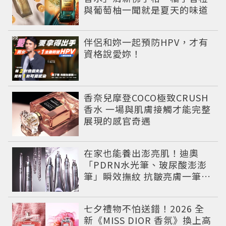
與葡萄柚一聞就是夏天的味道
PR
伴侶和妳一起預防HPV，才有
資格說愛妳！
香奈兒摩登COCO極致CRUSH
香水 一場與肌膚接觸才能完整
展現的感官奇遇
在家也能養出澎亮肌！迪奧
「PDRN水光筆、玻尿酸澎澎
筆」瞬效撫紋 抗皺亮膚一筆有
感
七夕禮物不怕送錯！2026 全
新《MISS DIOR 香氛》換上高