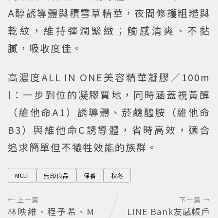
A醇誘導體與積雪草精華，夜間修護粗糙與
乾紋，維持彈潤緊緻；觸感清爽、不黏
膩，吸收度佳。
高濃度ALL IN ONE美容精華凝膠／100m
l：一步到位的凝膠質地，同時涵蓋視黃醇
（維他命A1）誘導體、菸鹼醯胺（維他命
B3）與維他命C誘導體，省時高效，適合
追求簡單但不犧牲效能的族群。
MUJI
無印良品
保養
秋冬
← 上一篇
下一篇 →
林映維、程予希、M
LINE Bank友感帳戶