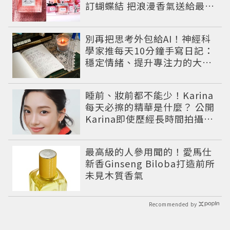
訂蝴蝶結 把浪漫香氣送給最重
要的人
別再把思考外包給AI！神經科
學家推每天10分鐘手寫日記：
穩定情緒、提升專注力的大腦
保養術
睡前、妝前都不能少！Karina
每天必擦的精華是什麼？ 公開
Karina即使歷經長時間拍攝肌
膚依然維持透亮的香奈兒1號
紅色山茶花系列保養儀式。
最高級的人參用聞的！愛馬仕
新香Ginseng Biloba打造前所
未見木質香氣
Recommended by