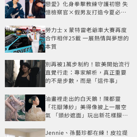
戀愛》化身拳擊教練守護初戀 失
憶檢察官×假男友打造今夏必看
小甜劇
勞力士 x 蒙特雷老爺車大賽再度
合作相伴25載 一展熱情與夢想的
本質
別再被1萬步制約！歐美開始流行
直覺行走：專家解析，真正重要
的不是步數，而是「這件事」
油畫裡走出的白天鵝！陳都靈
「花瓣薄紗」美得像披上一層空
氣 「頭紗遮面」玩出新花樣朦朧
美感太仙
Jennie、孫藝珍都在練！皮拉提