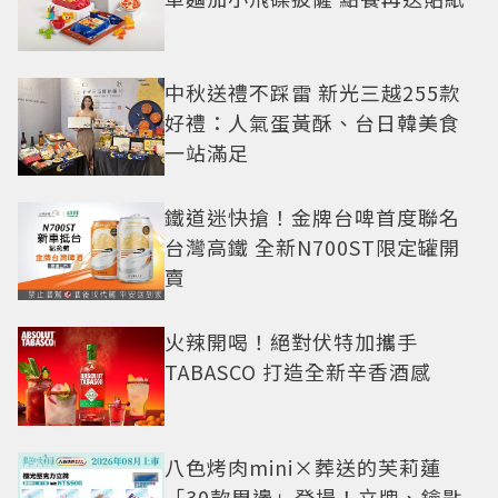
中秋送禮不踩雷 新光三越255款
好禮：人氣蛋黃酥、台日韓美食
一站滿足
鐵道迷快搶！金牌台啤首度聯名
台灣高鐵 全新N700ST限定罐開
賣
火辣開喝！絕對伏特加攜手
TABASCO 打造全新辛香酒感
八色烤肉mini×葬送的芙莉蓮
「30款周邊」登場！立牌、鑰匙