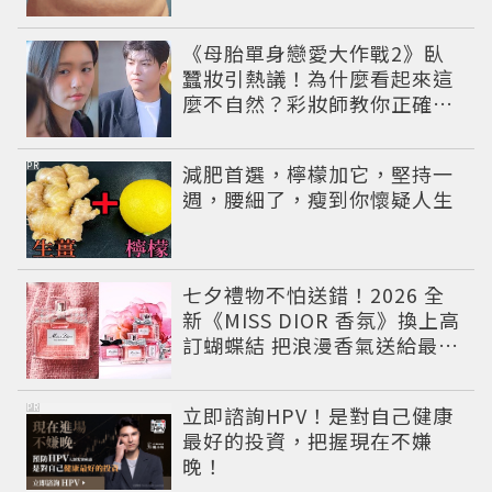
《母胎單身戀愛大作戰2》臥
蠶妝引熱議！為什麼看起來這
麼不自然？彩妝師教你正確畫
法
PR
減肥首選，檸檬加它，堅持一
週，腰細了，瘦到你懷疑人生
七夕禮物不怕送錯！2026 全
新《MISS DIOR 香氛》換上高
訂蝴蝶結 把浪漫香氣送給最重
要的人
PR
立即諮詢HPV！是對自己健康
最好的投資，把握現在不嫌
晚！