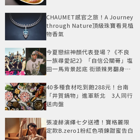
CHAUMET感官之旅！A Journey
through Nature頂級珠寶看見植
物香氣
今夏戀綜神顏代表登場？《不良
一族尋愛記2》「自信公關哥」塩
田一馬背景起底 街頭辣男翻身當
老闆
40多種食材吃到飽288元！台南
「井賀鍋物」進軍新北 3人同行
送肉盤
張凌赫演繹七夕送禮！寶格麗限
定款B.zero1粉紅色項鍊甜蜜告白