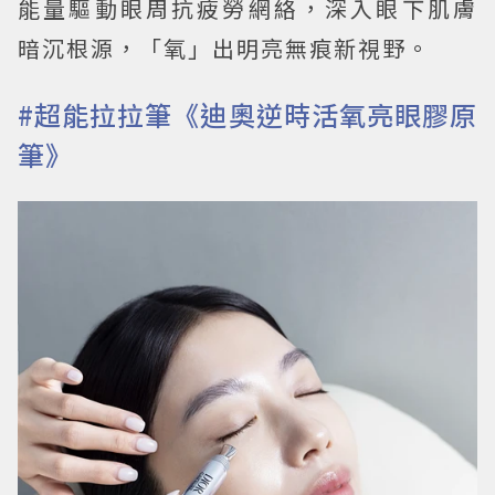
能量驅動眼周抗疲勞網絡，深入眼下肌膚
暗沉根源，「氧」出明亮無痕新視野。
#超能拉拉筆《迪奧逆時活氧亮眼膠原
筆》