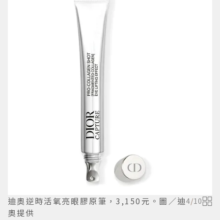
迪奧逆時活氧亮眼膠原筆，3,150元。圖／迪
4
/
10
奧提供