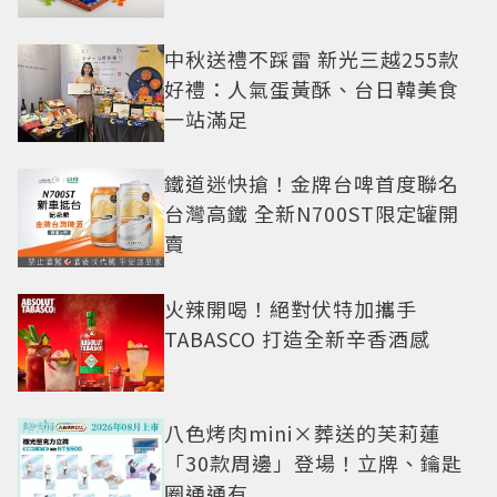
中秋送禮不踩雷 新光三越255款
好禮：人氣蛋黃酥、台日韓美食
一站滿足
鐵道迷快搶！金牌台啤首度聯名
台灣高鐵 全新N700ST限定罐開
賣
火辣開喝！絕對伏特加攜手
TABASCO 打造全新辛香酒感
八色烤肉mini×葬送的芙莉蓮
「30款周邊」登場！立牌、鑰匙
圈通通有