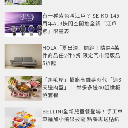
有一種紫色叫江戶？ SEIKO 145
周年A13快閃空間推全新「江戶
紫」限量表
HOLA「夏出清」開跑！精選4萬
件商品任2件5折 限定門市絕版品
5折起
「黑毛屋」插旗高雄夢時代「連3
天送肉盤」！ 樂多多送40組鐵板
燒套餐
BELLINI全新兒童餐登場！手工車
車麵加小飛碟披薩 點餐再送貼紙