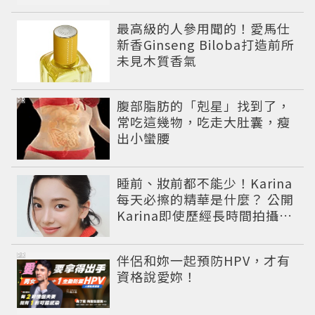
最高級的人參用聞的！愛馬仕
新香Ginseng Biloba打造前所
未見木質香氣
PR
腹部脂肪的「剋星」找到了，
常吃這幾物，吃走大肚囊，瘦
出小蠻腰
睡前、妝前都不能少！Karina
每天必擦的精華是什麼？ 公開
Karina即使歷經長時間拍攝肌
膚依然維持透亮的香奈兒1號
紅色山茶花系列保養儀式。
PR
伴侶和妳一起預防HPV，才有
資格說愛妳！