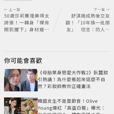
← 上一篇
下一篇 →
50歲莎莉賽隆美得太
舒淇揭成熟後交友
誇張！一轉身「裸背
觀！「10年換一批朋
開到腰下」身材瘦到
友」 坦言：防人之
0死角 逆天狀態根本
心不可無
不像年過半百
你可能會喜歡
《母胎單身戀愛大作戰2》臥蠶妝
引熱議！為什麼看起來這麼不自
然？彩妝師教你正確畫法
韓國女生不是靠節食！Olive
Young爆紅「高蛋白餐」曝光：