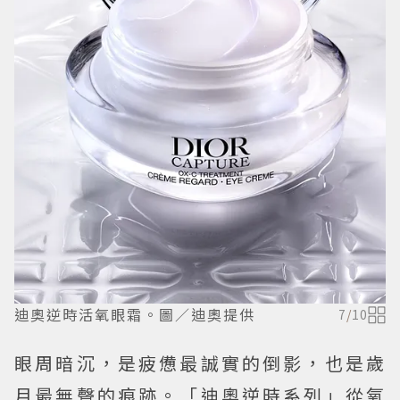
迪奧逆時活氧眼霜。圖／迪奧提供
7
/
10
眼周暗沉，是疲憊最誠實的倒影，也是歲
月最無聲的痕跡。「迪奧逆時系列」從氧