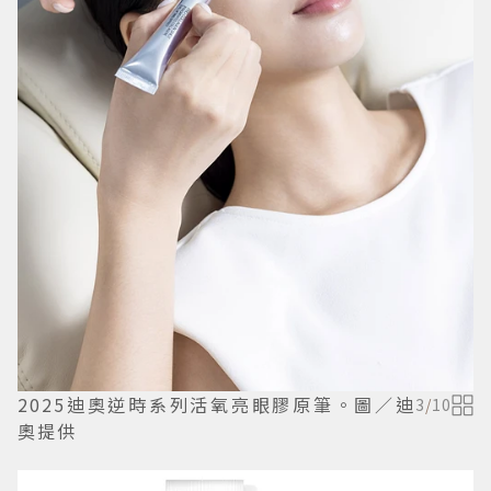
2025迪奧逆時系列活氧亮眼膠原筆。圖／迪
3
/
10
奧提供