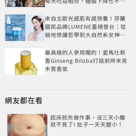
每天吃這組合，體脂下降也不怕
掉肌肉
來自北歐光感肌有感保養！芬蘭
國民品牌LUMENE重磅登台：從
極地修護哲學到大自然系女神莫
允雯的「慢養肌」生活美學
最高級的人參用聞的！愛馬仕新
香Ginseng Biloba打造前所未見
木質香氣
網友都在看
PR
起床就先做件事，沒三天小腹
就不見了! 肚子一天天變小！