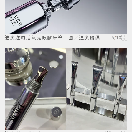
迪奧逆時活氧亮眼膠原筆。圖／迪奧提供
5
/
10