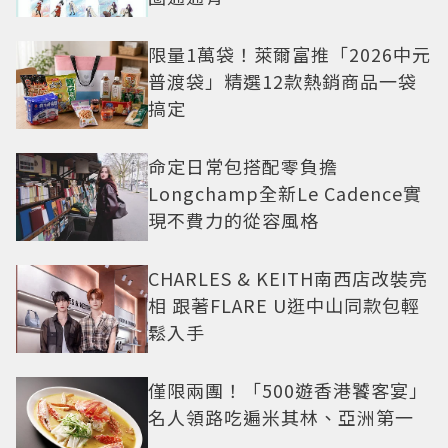
限量1萬袋！萊爾富推「2026中元
普渡袋」精選12款熱銷商品一袋
搞定
命定日常包搭配零負擔
Longchamp全新Le Cadence實
現不費力的從容風格
CHARLES & KEITH南西店改裝亮
相 跟著FLARE U逛中山同款包輕
鬆入手
僅限兩團！「500遊香港饕客宴」
名人領路吃遍米其林、亞洲第一