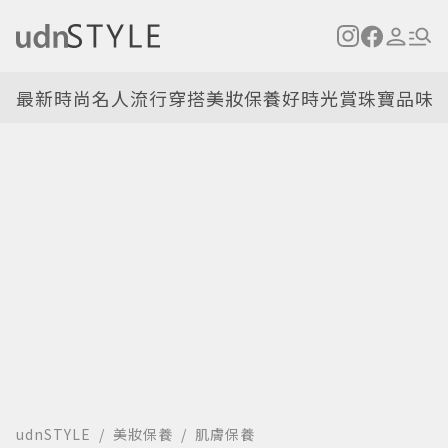
最新
時尚名人
流行穿搭
美妝保養
好時光
賞珠寶
品味
udnSTYLE
美妝保養
肌膚保養