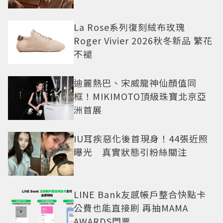
La Rose系列復刻絨布玫瑰
Roger Vivier 2026秋冬新品 繁花
不褪
迪麗熱巴、宋威龍神仙顏值同
框！MIKIMOTO頂級珠寶北京亞
洲首展
IU耳疾惡化後首現身！44張近照
曝光 真實狀態引粉絲關注
LINE Bank友感帳戶整合快點卡
公費也能直接刷 再抽MAMA
AWARDS門票