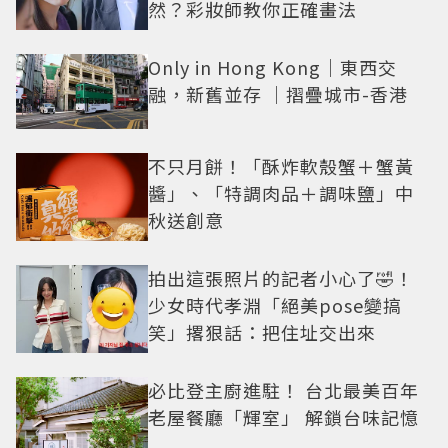
然？彩妝師教你正確畫法
Only in Hong Kong｜東西交
融，新舊並存 ｜摺疊城市-香港
不只月餅！「酥炸軟殼蟹＋蟹黃
醬」、「特調肉品＋調味鹽」中
秋送創意
拍出這張照片的記者小心了🤣！
少女時代孝淵「絕美pose變搞
笑」撂狠話：把住址交出來
必比登主廚進駐！ 台北最美百年
老屋餐廳「輝室」 解鎖台味記憶