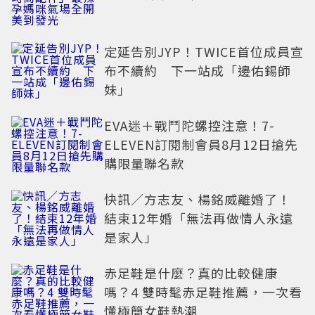
光
定延告別JYP！TWICE首位成員宣
布不續約 下一站成「邊佑錫師
妹」
EVA迷＋戰鬥陀螺控注意！7-
ELEVEN訂閱制會員8月12日搶先
購限量聯名款
快訊／方志友、楊銘威離婚了！
結束12年婚「無法再做情人永遠
是家人」
赤足鞋是什麼？真的比較健康
嗎？4 雙時髦赤足鞋推薦，一次看
懂極簡女鞋熱潮