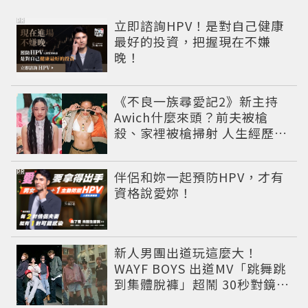
PR
立即諮詢HPV！是對自己健康
最好的投資，把握現在不嫌
晚！
《不良一族尋愛記2》新主持
Awich什麼來頭？前夫被槍
殺、家裡被槍掃射 人生經歷比
參演者還抓馬！
PR
伴侶和妳一起預防HPV，才有
資格說愛妳！
新人男團出道玩這麼大！
WAYF BOYS 出道MV「跳舞跳
到集體脫褲」超鬧 30秒對鏡清
唱影片爆紅