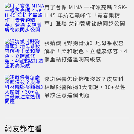
用了會像 MINA 一樣漂亮嗎？SK-
II 45 年抗老巔峰作「青春鎖精
華」登場 女神養膚祕訣同步公開
張婧儀《野狗骨頭》地母系妝容
解析！柔和暖色、立體感修容，4
個重點打造溫潤高級感
淡斑保養怎麼擦都沒效？皮膚科
林暐熙醫師揭3大關鍵，30+女性
最該注意這個問題
網友都在看