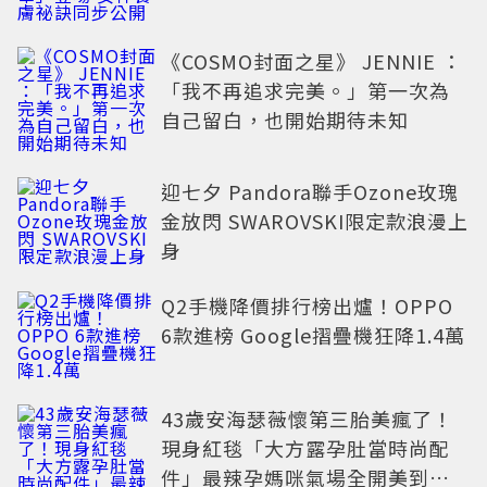
《COSMO封面之星》 JENNIE ：
「我不再追求完美。」第一次為
自己留白，也開始期待未知
迎七夕 Pandora聯手Ozone玫瑰
金放閃 SWAROVSKI限定款浪漫上
身
Q2手機降價排行榜出爐！OPPO
6款進榜 Google摺疊機狂降1.4萬
43歲安海瑟薇懷第三胎美瘋了！
現身紅毯「大方露孕肚當時尚配
件」最辣孕媽咪氣場全開美到發