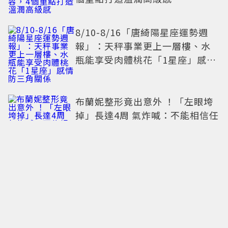
8/10-8/16「唐綺陽星座運勢週
報」：天秤事業更上一層樓、水
瓶能享受肉體桃花「1星座」感情
防三角關係
布蘭妮整形竟出意外 ！「左眼垮
掉」長達4周 氣炸喊：不能相信任
何人
又麻又甜！肯德基「青花椒花生
蛋撻」新登場 還能變身七夕蛋撻
花束
減法美學重塑感官邊界：數位排
毒，一場關於內在秩序的靜謐革