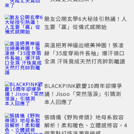
脆友公開玄學6大秘技引熱議！人
生要「贏」從儀式感開始
高溫把男神逼出絕美神圖！張凌
赫「35度穿兩件長袖」爆汗領口
全濕 汗珠竟成天然打亮帥到離譜
BLACKPINK歡慶10周年卻爆爭
議！Jisoo「突然落淚」引猜測
本人回應了
張婧儀《野狗骨頭》地母系妝容
解析！柔和暖色、立體感修容，4
個重點打造溫潤高級感