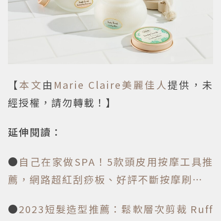
【
本文
由
Marie Claire美麗佳人
提供，未
經授權，請勿轉載！】
延伸閱讀：
●
自己在家做SPA！5款頭皮用按摩工具推
薦，網路超紅刮痧板、好評不斷按摩刷⋯
●
2023短髮造型推薦：鬆軟層次剪裁 Ruff