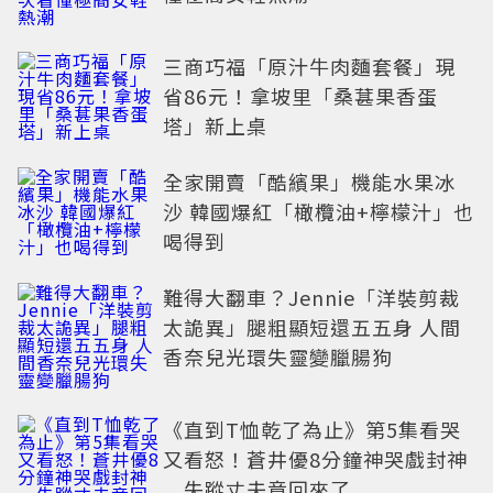
三商巧福「原汁牛肉麵套餐」現
省86元！拿坡里「桑葚果香蛋
塔」新上桌
全家開賣「酷繽果」機能水果冰
沙 韓國爆紅「橄欖油+檸檬汁」也
喝得到
難得大翻車？Jennie「洋裝剪裁
太詭異」腿粗顯短還五五身 人間
香奈兒光環失靈變臘腸狗
《直到T恤乾了為止》第5集看哭
又看怒！蒼井優8分鐘神哭戲封神
失蹤丈夫竟回來了