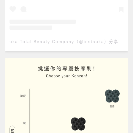
uka Total Beauty Company（@instauka）分享的貼文