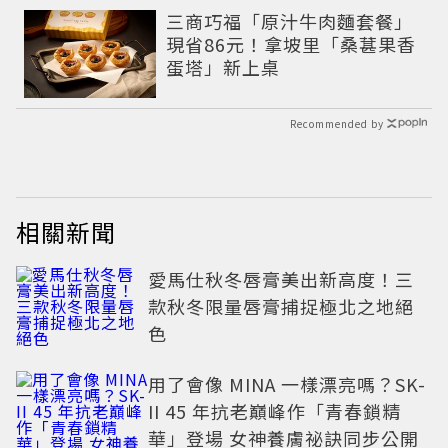
三商巧福「原汁牛肉麵套餐」
現省86元！拿坡里「桑葚果香
蛋塔」新上桌
Recommended by
相關新聞
愛馬仕秋冬唇膏美出新高度！三
款秋冬限量唇膏捕捉極北之地絕
色
用了會像 MINA 一樣漂亮嗎？SK-
II 45 年抗老巔峰作「青春鎖精
華」登場 女神養膚祕訣同步公開