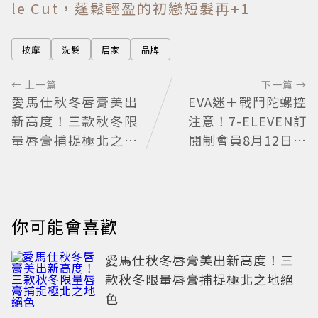
le Cut，蓬鬆輕盈的初戀短髮再+1
按摩
洗髮
居家
品牌
← 上一篇
下一篇 →
愛馬仕秋冬唇膏美出
EVA迷＋戰鬥陀螺控
新高度！三款秋冬限
注意！7-ELEVEN訂
量唇膏捕捉極北之地
閱制會員8月12日搶
絕色
先購限量聯名款
你可能會喜歡
愛馬仕秋冬唇膏美出新高度！三
款秋冬限量唇膏捕捉極北之地絕
色