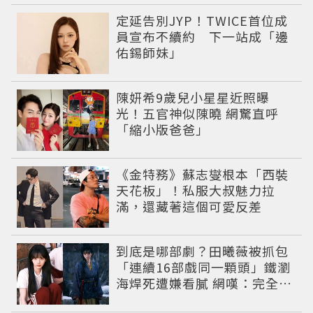
定延告別JYP！TWICE首位成
員宣布不續約 下一站成「邊
佑錫師妹」
陳妍希9歲兒小星星近照曝
光！五官神似陳曉 網驚直呼
「縮小版爸爸」
《金特務》蘇志燮根本「西裝
天花板」！私服大叔魅力拉
滿，還藏著這個可愛反差
到底是哪部劇？田曦薇被抓包
「連續16部戲同一顆頭」鐵瀏
海焊死遭嫌看膩 網嘆：完全分
不出角色