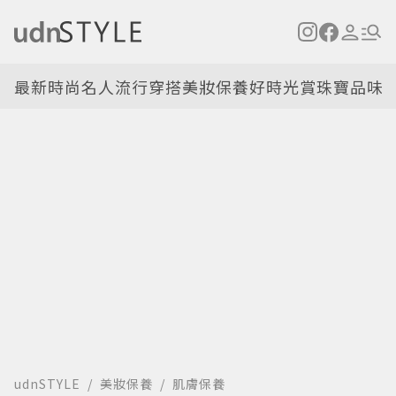
最新
時尚名人
流行穿搭
美妝保養
好時光
賞珠寶
品味
udnSTYLE
美妝保養
肌膚保養