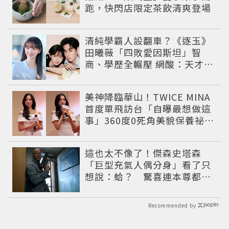
跑，快閃店限定茶飲清爽登場
清純學霸人設翻車？《逐玉》
田曦薇「四敗愛因斯坦」智
商、學歷全輾壓 網酸：天才全
靠旁白
美神降臨華山！TWICE MINA
首度單飛訪台「自曝最想做這
事」360度0死角美貌保養祕訣
一次公開
這也太不像了！傑森史塔森
「巨型充氣人偶分身」看了只
想說：蛤？ 驚喜連本尊都吐
槽
Recommended by