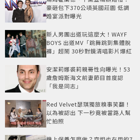
豪砸包下370公頃英國莊園 低調
婚宴派對曝光
新人男團出道玩這麼大！WAYF
BOYS 出道MV「跳舞跳到集體脫
褲」超鬧 30秒對鏡清唱影片爆紅
安潔莉娜裘莉親哥性向曝光！53
歲詹姆斯海文前妻節目首度認
「我是同志」
Red Velvet瑟琪獨旅糗事笑翻！
以為被認出 下一秒竟被當路人幫
忙拍照
機上保養怎麼做？空姐也在用的7