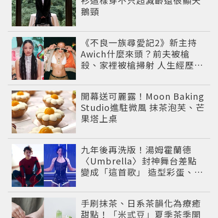
衫這樣穿不只超減齡還很顯天
鵝頸
《不良一族尋愛記2》新主持
Awich什麼來頭？前夫被槍
殺、家裡被槍掃射 人生經歷比
參演者還抓馬！
開幕送可麗露！Moon Baking
Studio進駐微風 抹茶泡芙、芒
果塔上桌
九年後再洗版！湯姆霍蘭德
〈Umbrella〉封神舞台差點
變成「這首歌」 造型彩蛋、暖
心故事一次公開
手刷抹茶、日系茶韻化為療癒
甜點！「米弎豆」夏季茶季開