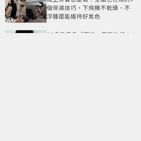
個保濕技巧，下飛機不乾燥、不
浮腫還能維持好氣色
29歲男偶像「寵粉」竟踩法規！
遭警方約談後現身籲粉絲守法
7-ELEVEN哈根達斯限時優惠再加
碼 迷你杯、雪糕、雪酥「買10送
13」
全國電子台南仁德中山店開幕！
限時5天指定家電9折 還有每日限
量商品
明知道不快樂卻離不開！揭開