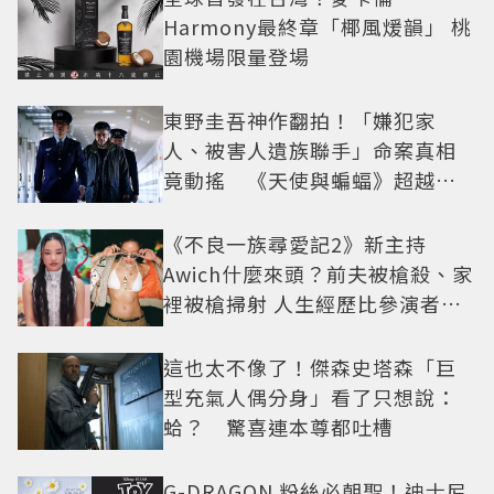
Harmony最終章「椰風煖韻」 桃
園機場限量登場
東野圭吾神作翻拍！「嫌犯家
人、被害人遺族聯手」命案真相
竟動搖 《天使與蝙蝠》超越懸
疑框架展開
《不良一族尋愛記2》新主持
Awich什麼來頭？前夫被槍殺、家
裡被槍掃射 人生經歷比參演者還
抓馬！
這也太不像了！傑森史塔森「巨
型充氣人偶分身」看了只想說：
蛤？ 驚喜連本尊都吐槽
G-DRAGON 粉絲必朝聖！迪士尼