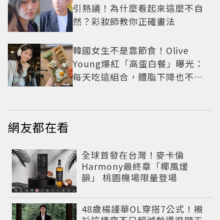
引熱議！為什麼看起來這麼不自
然？彩妝師教你正確畫法
韓國女生不是靠節食！Olive
Young爆紅「高蛋白餐」曝光：
每天吃這組合，體脂下降也不怕
掉肌肉
網友都在看
全球首發在台灣！麥卡倫
Harmony最終章「椰風煖
韻」 桃園機場限量登場
48歲楊謹華OL穿搭7公式！襯