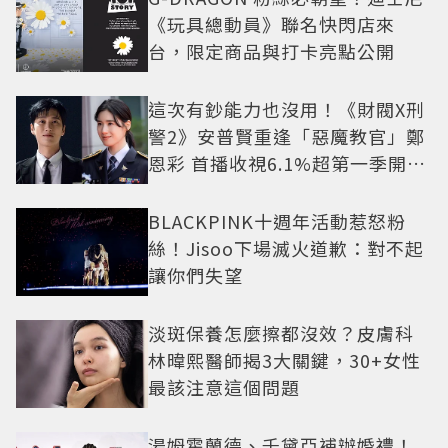
《玩具總動員》聯名快閃店來
台，限定商品與打卡亮點公開
這次有鈔能力也沒用！《財閥X刑
警2》安普賢重逢「惡魔教官」鄭
恩彩 首播收視6.1%超第一季開紅
盤
BLACKPINK十週年活動惹怒粉
絲！Jisoo下場滅火道歉：對不起
讓你們失望
淡斑保養怎麼擦都沒效？皮膚科
林暐熙醫師揭3大關鍵，30+女性
最該注意這個問題
湯姆霍蘭德、千黛亞補辦婚禮！