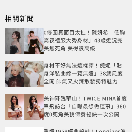
相關新聞
0修圖真面目太扯！陳妍希「低胸
高衩禮服大秀身材」43歲近況完
美無死角 美得很高級
身材不好無法這樣穿！倪妮「貼
身洋裝曲線一覽無遺」38歲尺度
全開 帥氣又火辣散發獨特魅力
美神降臨華山！TWICE MINA首度
單飛訪台「自曝最想做這事」360
度0死角美貌保養祕訣一次公開
重返1959經典設計！Longines浪