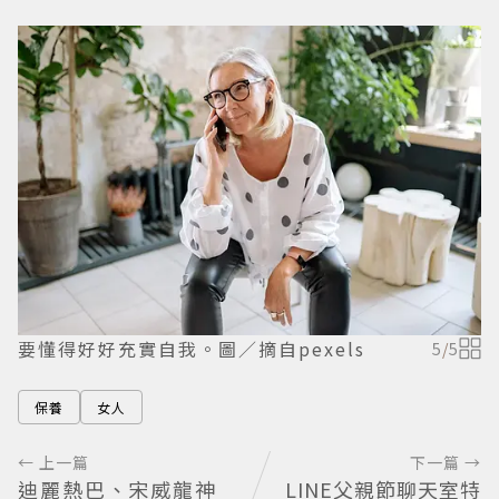
要懂得好好充實自我。圖／摘自pexels
5
/
5
保養
女人
← 上一篇
下一篇 →
迪麗熱巴、宋威龍神
LINE父親節聊天室特