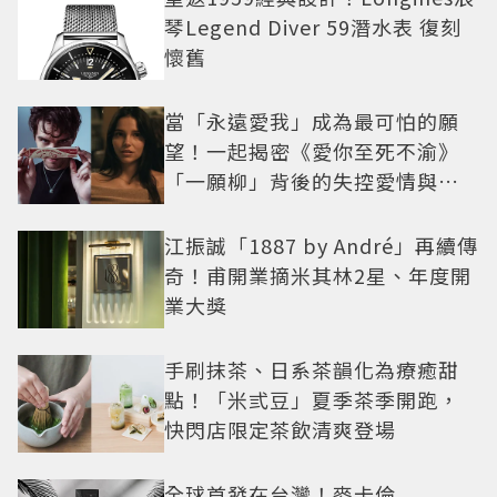
琴Legend Diver 59潛水表 復刻
懷舊
當「永遠愛我」成為最可怕的願
望！一起揭密《愛你至死不渝》
「一願柳」背後的失控愛情與爆
紅之路
江振誠「1887 by André」再續傳
奇！甫開業摘米其林2星、年度開
業大獎
手刷抹茶、日系茶韻化為療癒甜
點！「米弎豆」夏季茶季開跑，
快閃店限定茶飲清爽登場
全球首發在台灣！麥卡倫