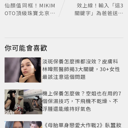
仙顏值同框！MIKIM
效上線！輸入「這3
OTO頂級珠寶北京亞
關鍵字」為爸爸送上
洲首展
歡樂祝福
你可能會喜歡
淡斑保養怎麼擦都沒效？皮膚科
林暐熙醫師揭3大關鍵，30+女性
最該注意這個問題
機上保養怎麼做？空姐也在用的7
個保濕技巧，下飛機不乾燥、不
浮腫還能維持好氣色
《母胎單身戀愛大作戰2》臥蠶妝