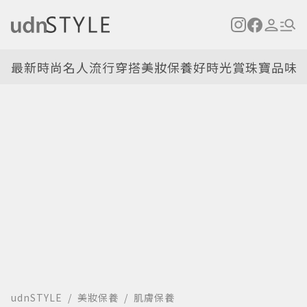
最新
時尚名人
流行穿搭
美妝保養
好時光
賞珠寶
品味
udnSTYLE
美妝保養
肌膚保養