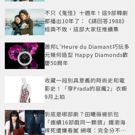
不只《鬼怪》十週年！這9部韓劇
都播出10年了：《請回答1988》
經典不敗，這部大家狂推續集
蕭邦L'Heure du Diamant巧玩多
元幾何造型 Happy Diamonds歡
慶50周年
收藏一段別具意義的時尚史和電
影史！「穿Prada的惡魔2」衣櫥
9月上拍
到底是哪部劇？田曦薇被抓包
「連續16部戲同一顆頭」鐵瀏海
焊死遭嫌看膩 網嘆：完全分不出