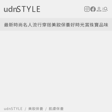
最新
時尚名人
流行穿搭
美妝保養
好時光
賞珠寶
品味
udnSTYLE
美妝保養
肌膚保養