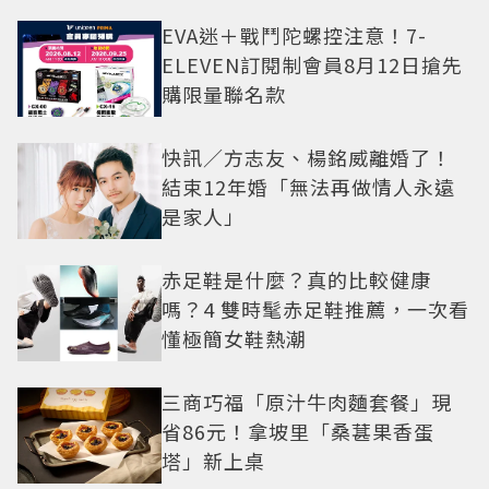
光
EVA迷＋戰鬥陀螺控注意！7-
ELEVEN訂閱制會員8月12日搶先
購限量聯名款
快訊／方志友、楊銘威離婚了！
結束12年婚「無法再做情人永遠
是家人」
赤足鞋是什麼？真的比較健康
嗎？4 雙時髦赤足鞋推薦，一次看
懂極簡女鞋熱潮
三商巧福「原汁牛肉麵套餐」現
省86元！拿坡里「桑葚果香蛋
塔」新上桌