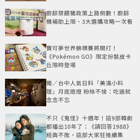
廚餘禁餵豬政策上路倒數！廚餘
機補助上限、3大選購攻略一次看
寶可夢世界錦標賽將開打！
《Pokémon GO》限定扮裝皮卡
丘限時登場
獨／台中人氣日料「美滿小料
理」月底熄燈 粉絲不捨：吃過就
念念不忘
不只《鬼怪》十週年！這9部韓劇
都播出10年了：《請回答1988》
經典不敗，這部大家狂推續集