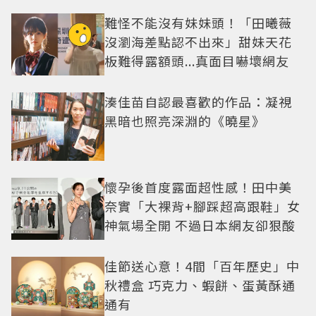
難怪不能沒有妹妹頭！「田曦薇
沒瀏海差點認不出來」甜妹天花
板難得露額頭...真面目嚇壞網友
湊佳苗自認最喜歡的作品：凝視
黑暗也照亮深淵的《曉星》
懷孕後首度露面超性感！田中美
奈實「大裸背+腳踩超高跟鞋」女
神氣場全開 不過日本網友卻狠酸
佳節送心意！4間「百年歷史」中
秋禮盒 巧克力、蝦餅、蛋黃酥通
通有