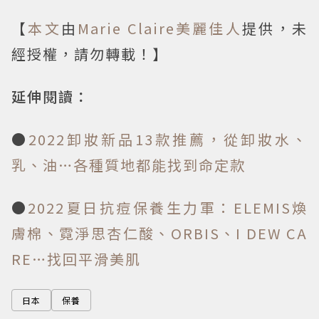
【
本文
由
Marie Claire美麗佳人
提供，未
經授權，請勿轉載！】
延伸閱讀：
●
2022卸妝新品13款推薦，從卸妝水、
乳、油…各種質地都能找到命定款
●
2022夏日抗痘保養生力軍：ELEMIS煥
膚棉、霓淨思杏仁酸、ORBIS、I DEW CA
RE…找回平滑美肌
日本
保養