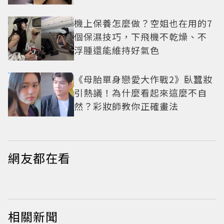
機上保養怎麼做？空姐也在用的7
個保濕技巧，下飛機不乾燥、不
浮腫還能維持好氣色
《母胎單身戀愛大作戰2》臥蠶妝
引熱議！為什麼看起來這麼不自
然？彩妝師教你正確畫法
網友都在看
相關新聞