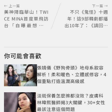
← 上一篇
下一篇 →
美神降臨華山！TWI
不只《鬼怪》十週
CE MINA首度單飛訪
年！這9部韓劇都播
台「自曝最想做這
出10年了：《請回答
事」360度0死角美貌
1988》經典不敗，這
保養祕訣一次公開
部大家狂推續集
你可能會喜歡
張婧儀《野狗骨頭》地母系妝容
解析！柔和暖色、立體感修容，4
個重點打造溫潤高級感
淡斑保養怎麼擦都沒效？皮膚科
林暐熙醫師揭3大關鍵，30+女性
最該注意這個問題