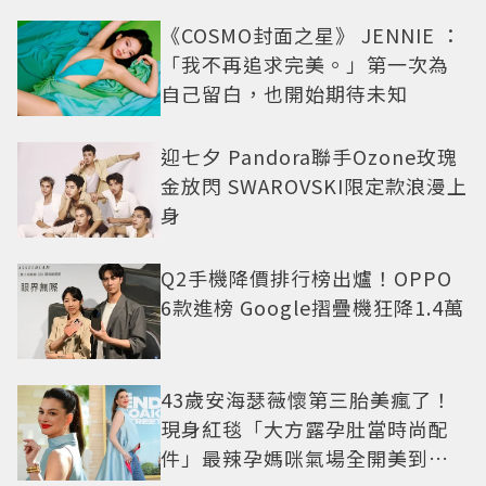
《COSMO封面之星》 JENNIE ：
「我不再追求完美。」第一次為
自己留白，也開始期待未知
迎七夕 Pandora聯手Ozone玫瑰
金放閃 SWAROVSKI限定款浪漫上
身
Q2手機降價排行榜出爐！OPPO
6款進榜 Google摺疊機狂降1.4萬
43歲安海瑟薇懷第三胎美瘋了！
現身紅毯「大方露孕肚當時尚配
件」最辣孕媽咪氣場全開美到發