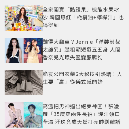
全家開賣「酷繽果」機能水果冰
沙 韓國爆紅「橄欖油+檸檬汁」也
喝得到
難得大翻車？Jennie「洋裝剪裁
太詭異」腿粗顯短還五五身 人間
香奈兒光環失靈變臘腸狗
脆友公開玄學6大秘技引熱議！人
生要「贏」從儀式感開始
高溫把男神逼出絕美神圖！張凌
赫「35度穿兩件長袖」爆汗領口
全濕 汗珠竟成天然打亮帥到離譜