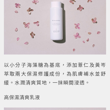
以小分子海藻糖為基底，添加薏仁及黃岑
萃取兩大保濕修護成份，為肌膚補水並舒
緩。水潤清爽質地，一抹瞬間浸透。
高保濕清爽乳液