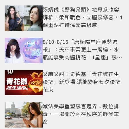
張婧儀《野狗骨頭》地母系妝容
解析！柔和暖色、立體感修容，4
個重點打造溫潤高級感
8/10-8/16「唐綺陽星座運勢週
報」：天秤事業更上一層樓、水
瓶能享受肉體桃花「1星座」感情
防三角關係
又麻又甜！肯德基「青花椒花生
蛋撻」新登場 還能變身七夕蛋撻
花束
減法美學重塑感官邊界：數位排
毒，一場關於內在秩序的靜謐革
命