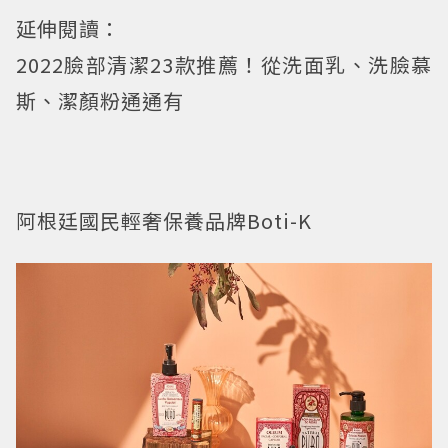
延伸閱讀：
2022臉部清潔23款推薦！從洗面乳、洗臉慕
斯、潔顏粉通通有
阿根廷國民輕奢保養品牌Boti-K