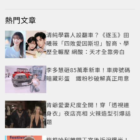
熱門文章
清純學霸人設翻車？《逐玉》田
曦薇「四敗愛因斯坦」智商、學
歷全輾壓 網酸：天才全靠旁白
李多慧砸85萬牽新車！車牌號碼
暗藏彩蛋 鐵粉秒破解真正用意
肯爺愛妻尺度全開！穿「透視連
身衣」夜店亮相 火辣造型引爆話
題
梅根哈利離開王室後近況曝光！