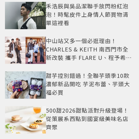
禾浩辰與吳品潔聯手放閃粉紅泡
泡！時髦皮件上身情人節買物清
單這裡看
中山站又多一個必逛理由！
CHARLES & KEITH 南西門市全
新改裝 攜手 FLARE U、程予希演
繹秋季時尚
甜芋控別錯過！全聯芋頭季10款
濃郁新品開吃 芋泥布蕾、芋頭大
福必買
500甜2026甜點派對升級登場！
從策展系西點到國宴級美味名店
齊聚