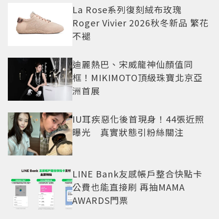
La Rose系列復刻絨布玫瑰
Roger Vivier 2026秋冬新品 繁花
不褪
迪麗熱巴、宋威龍神仙顏值同
框！MIKIMOTO頂級珠寶北京亞
洲首展
IU耳疾惡化後首現身！44張近照
曝光 真實狀態引粉絲關注
LINE Bank友感帳戶整合快點卡
公費也能直接刷 再抽MAMA
AWARDS門票