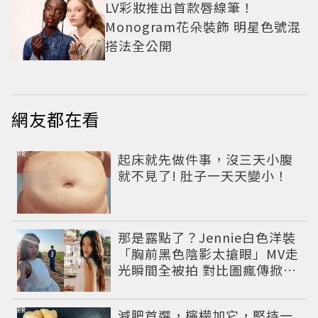
LV彩妝推出首款唇線筆！
Monogram花朵裝飾 明星色號混
搭法全公開
網友都在看
PR
起床就先做件事，沒三天小腹
就不見了! 肚子一天天變小！
那是露點了？Jennie白色洋裝
「胸前黑色陰影太搶眼」MV走
光瞬間全被拍 對比圖瘋傳掀論
戰
PR
減肥首選，檸檬加它，堅持一