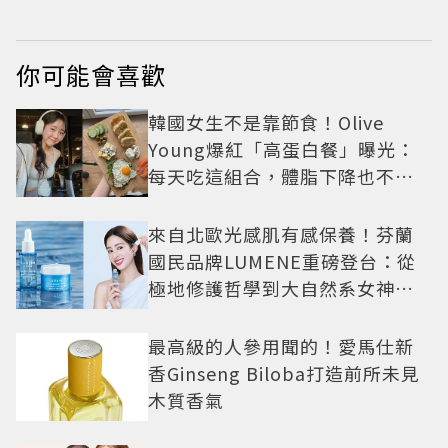
你可能會喜歡
韓國女生不是靠節食！Olive
Young爆紅「高蛋白餐」曝光：
每天吃這組合，體脂下降也不怕
掉肌肉
來自北歐光感肌有感保養！芬蘭
國民品牌LUMENE重磅登台：從
極地修護哲學到大自然系女神莫
允雯的「慢養肌」生活美學
最高級的人參用聞的！愛馬仕新
香Ginseng Biloba打造前所未見
木質香氣