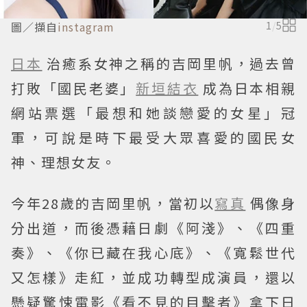
圖／擷自
instagram
1
/
5
日本
治癒系女神之稱的吉岡里帆，過去曾
打敗「國民老婆」
新垣結衣
成為日本相親
網站票選「最想和她談戀愛的女星」冠
軍，可說是時下最受大眾喜愛的國民女
神、理想女友。
今年28歲的吉岡里帆，當初以
寫真
偶像身
分出道，而後憑藉日劇《阿淺》、《四重
奏》、《你已藏在我心底》、《寬鬆世代
又怎樣》走紅，並成功轉型成演員，還以
懸疑驚悚電影《看不見的目擊者》拿下日