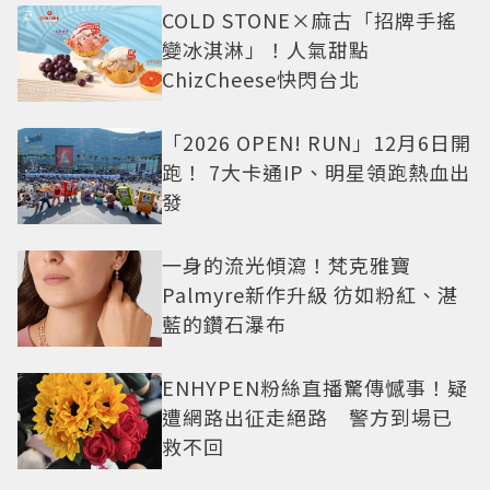
COLD STONE×麻古「招牌手搖
變冰淇淋」！人氣甜點
ChizCheese快閃台北
「2026 OPEN! RUN」12月6日開
跑！ 7大卡通IP、明星領跑熱血出
發
一身的流光傾瀉！梵克雅寶
Palmyre新作升級 彷如粉紅、湛
藍的鑽石瀑布
ENHYPEN粉絲直播驚傳憾事！疑
遭網路出征走絕路 警方到場已
救不回