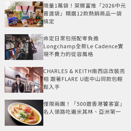
限量1萬袋！萊爾富推「2026中元
普渡袋」精選12款熱銷商品一袋
搞定
命定日常包搭配零負擔
Longchamp全新Le Cadence實
現不費力的從容風格
CHARLES & KEITH南西店改裝亮
相 跟著FLARE U逛中山同款包輕
鬆入手
僅限兩團！「500遊香港饕客宴」
名人領路吃遍米其林、亞洲第一