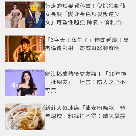
行走的短髮教科書！倪妮狠斷仙
女長髮「變身金色短髮叛逆少
女」可塑性超強 帥氣、優雅自由
切換
「3字天王私生子」傳聞延燒！周
杰倫遭影射 杰威爾怒發聲明
舒淇揭成熟後交友觀！「10年換
一批朋友」 坦言：防人之心不
可無
新莊人氣冰店「龍安粉條冰」預
告熄燈！粉絲捨不得：晴天霹靂