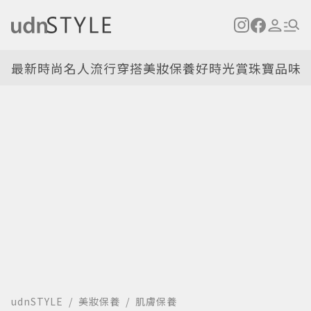
最新
時尚名人
流行穿搭
美妝保養
好時光
賞珠寶
品味
udnSTYLE
美妝保養
肌膚保養