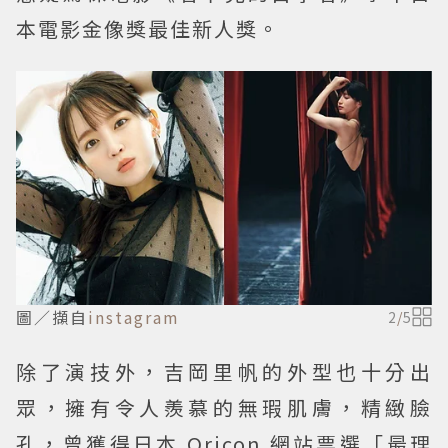
本電影金像獎最佳新人獎。
圖／擷自
instagram
2
/
5
除了演技外，吉岡里帆的外型也十分出
眾，擁有令人羨慕的無瑕肌膚，精緻臉
孔，曾獲得日本 Oricon 網站票選「最理