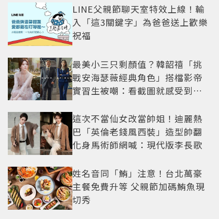
LINE父親節聊天室特效上線！輸
入「這3關鍵字」為爸爸送上歡樂
祝福
最美小三只剩顏值？韓韶禧「挑
戰安海瑟薇經典角色」搭檔影帝
實習生被嘲：看截圖就感受到演
技
這次不當仙女改當帥姐！迪麗熱
巴「英倫老錢風西裝」造型帥翻
化身馬術師網喊：現代版李長歌
姓名音同「鮪」注意！台北萬豪
主餐免費升等 父親節加碼鮪魚現
切秀