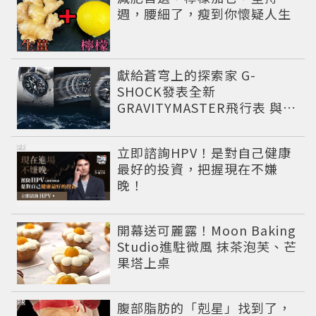
週，腰細了，瘦到你懷疑人生
獻給蒼穹上的探索家 G-
SHOCK發表全新
GRAVITYMASTER飛行表 與天
比高
PR
立即諮詢HPV！是對自己健康
最好的投資，把握現在不嫌
晚！
開幕送可麗露！Moon Baking
Studio進駐微風 抹茶泡芙、芒
果塔上桌
PR
腹部脂肪的「剋星」找到了，