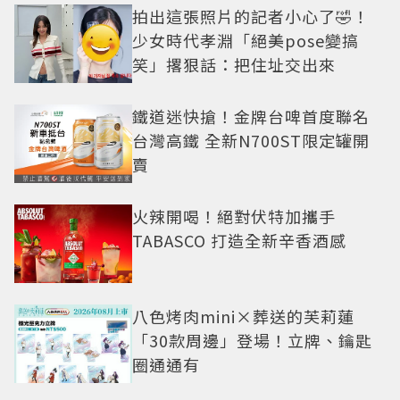
拍出這張照片的記者小心了🤣！
少女時代孝淵「絕美pose變搞
笑」撂狠話：把住址交出來
鐵道迷快搶！金牌台啤首度聯名
台灣高鐵 全新N700ST限定罐開
賣
火辣開喝！絕對伏特加攜手
TABASCO 打造全新辛香酒感
八色烤肉mini×葬送的芙莉蓮
「30款周邊」登場！立牌、鑰匙
圈通通有