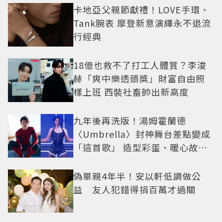
卡地亞父親節獻禮！LOVE手環、
Tank腕表 摩登新意演繹永不退流
行經典
18億也救不了打工人體質？李浚
赫「爽中樂透頭獎」財富自由照
樣上班 西裝社畜帥出新高度
九年後再洗版！湯姆霍蘭德
〈Umbrella〉封神舞台差點變成
「這首歌」 造型彩蛋、暖心故事
一次公開
偽單親4年半！安以軒低調做公
益 友人犯錯得捐百萬才過關