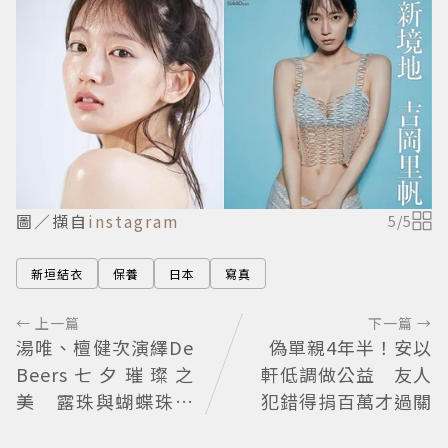
圖／擷自
instagram
5
/
5
新垣結衣
保養
日本
寫真
← 上一篇
下一篇 →
湯唯、檀健次演繹De
偽單親4年半！安以
Beers七夕璀璨之
軒低調做公益 友人
美 露珠與蝴蝶珠寶
犯錯得捐百萬才過關
藏浪漫寓意