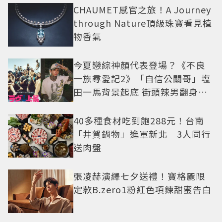
CHAUMET感官之旅！A Journey
through Nature頂級珠寶看見植
物香氣
今夏戀綜神顏代表登場？《不良
一族尋愛記2》「自信公關哥」塩
田一馬背景起底 街頭辣男翻身當
老闆
40多種食材吃到飽288元！台南
「井賀鍋物」進軍新北 3人同行
送肉盤
張凌赫演繹七夕送禮！寶格麗限
定款B.zero1粉紅色項鍊甜蜜告白