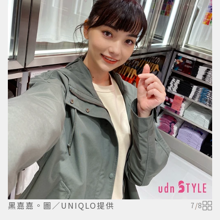
黑嘉嘉。圖／UNIQLO提供
7
/
8