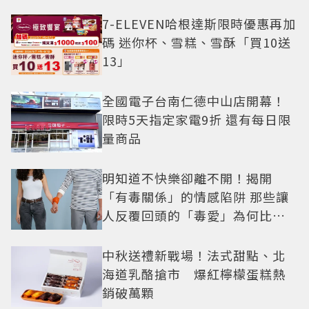
7-ELEVEN哈根達斯限時優惠再加
碼 迷你杯、雪糕、雪酥「買10送
13」
全國電子台南仁德中山店開幕！
限時5天指定家電9折 還有每日限
量商品
明知道不快樂卻離不開！揭開
「有毒關係」的情感陷阱 那些讓
人反覆回頭的「毒愛」為何比菸
還難戒？
中秋送禮新戰場！法式甜點、北
海道乳酪搶市 爆紅檸檬蛋糕熱
銷破萬顆