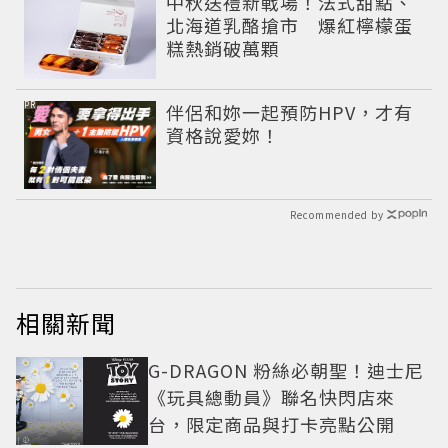
中秋送禮新戰場！法式甜點、
北海道乳酪搶市 爆紅檸檬蛋
糕熱銷破萬顆
PR
伴侶和妳一起預防HPV，才有
資格說愛妳！
Recommended by
相關新聞
G-DRAGON 粉絲必朝聖！迪士尼
《玩具總動員》聯名快閃店來
台，限定商品與打卡亮點公開