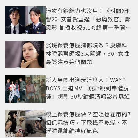
這次有鈔能力也沒用！《財閥X刑
警2》安普賢重逢「惡魔教官」鄭
恩彩 首播收視6.1%超第一季開紅
盤
淡斑保養怎麼擦都沒效？皮膚科
林暐熙醫師揭3大關鍵，30+女性
最該注意這個問題
新人男團出道玩這麼大！WAYF
BOYS 出道MV「跳舞跳到集體脫
褲」超鬧 30秒對鏡清唱影片爆紅
機上保養怎麼做？空姐也在用的7
個保濕技巧，下飛機不乾燥、不
浮腫還能維持好氣色