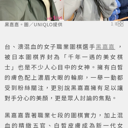
黑嘉嘉。圖／UNIQLO提供
1
/
8
台、澳混血的女子職業圍棋選手
黑嘉嘉
，
被日本圍棋界封為「千年一遇的美女棋
士」也是不少人心目中的女神。擁有白皙
的膚色配上濃眉大眼的輪廓，一舉一動都
受到粉絲關注，更別說黑嘉嘉擁有足以讓
對手分心的美顏，更是眾人討論的焦點。
黑嘉嘉靠著職業七段的圍棋實力，加上混
血的精緻五官、白皙皮膚成為新一代女