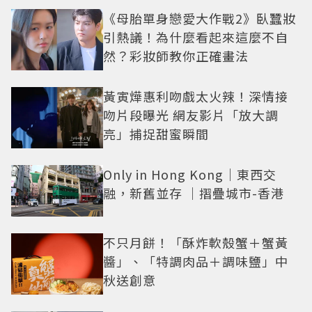
《母胎單身戀愛大作戰2》臥蠶妝
引熱議！為什麼看起來這麼不自
然？彩妝師教你正確畫法
黃寅燁惠利吻戲太火辣！深情接
吻片段曝光 網友影片「放大調
亮」捕捉甜蜜瞬間
Only in Hong Kong｜東西交
融，新舊並存 ｜摺疊城市-香港
不只月餅！「酥炸軟殼蟹＋蟹黃
醬」、「特調肉品＋調味鹽」中
秋送創意