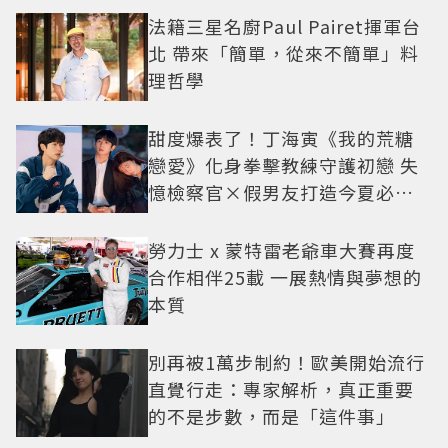
法籍三星名廚Paul Pairet揮軍台
北 帶來「簡單，從來不簡單」料
理哲學
甜度爆表了！丁海寅《我的荒糖
戀愛》化身拳擊教練守護初戀 失
憶檢察官×假男友打造今夏必看
小甜劇
勞力士 x 蒙特雷老爺車大賽再度
合作相伴25載 一展熱情與夢想的
本質
別再被1萬步制約！歐美開始流行
直覺行走：專家解析，真正重要
的不是步數，而是「這件事」