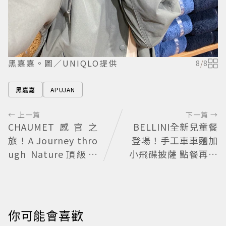
黑嘉嘉。圖／UNIQLO提供
8
/
8
黑嘉嘉
APUJAN
← 上一篇
下一篇 →
CHAUMET感官之
BELLINI全新兒童餐
旅！A Journey thro
登場！手工車車麵加
ugh Nature頂級珠
小飛碟披薩 點餐再送
寶看見植物香氣
貼紙
你可能會喜歡