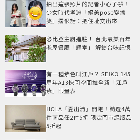
拍出這張照片的記者小心了🤣！
少女時代孝淵「絕美pose變搞
笑」撂狠話：把住址交出來
必比登主廚進駐！ 台北最美百年
老屋餐廳「輝室」 解鎖台味記憶
有一種紫色叫江戶？ SEIKO 145
周年A13快閃空間推全新「江戶
紫」限量表
HOLA「夏出清」開跑！精選4萬
件商品任2件5折 限定門市絕版品
5折起