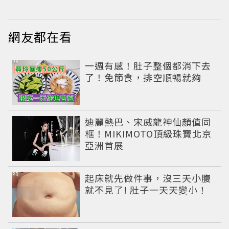
網友都在看
PR
一週有感！肚子整個都消下去
了！免節食，排空順暢就夠
迪麗熱巴、宋威龍神仙顏值同
框！MIKIMOTO頂級珠寶北京
亞洲首展
PR
起床就先做件事，沒三天小腹
就不見了! 肚子一天天變小！