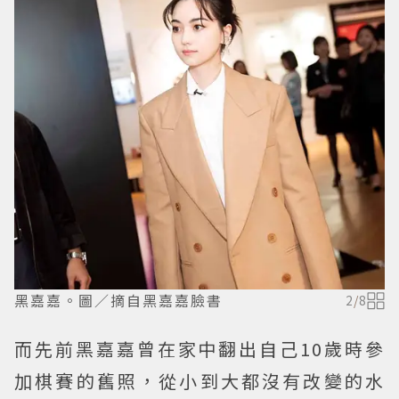
黑嘉嘉。圖／摘自黑嘉嘉臉書
2
/
8
而先前黑嘉嘉曾在家中翻出自己10歲時參
加棋賽的舊照，從小到大都沒有改變的水