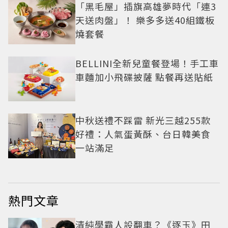
「黑毛屋」插旗高雄夢時代「連3
天送肉盤」！ 樂多多送40組鐵板
燒套餐
BELLINI全新兒童餐登場！手工車
車麵加小飛碟披薩 點餐再送貼紙
中秋送禮不踩雷 新光三越255款
好禮：人氣蛋黃酥、台日韓美食
一站滿足
熱門文章
清純學霸人設翻車？《逐玉》田