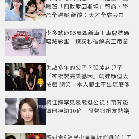
曦薇「四敗愛因斯坦」智商、學
歷全輾壓 網酸：天才全靠旁白
李多慧砸85萬牽新車！車牌號碼
暗藏彩蛋 鐵粉秒破解真正用意
失散多年的父子？張凌赫兒子
「神複製完美基因」萌娃顏值太
搶戲 網笑：本人都生不出這麼像
柯佳嬿罕見表態挺公視！預算恐
遭刪凍逾10億 發聲掀網友熱議
陳妍希9歲兒小星星近照曝光！五