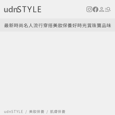
最新
時尚名人
流行穿搭
美妝保養
好時光
賞珠寶
品味
udnSTYLE
美妝保養
肌膚保養