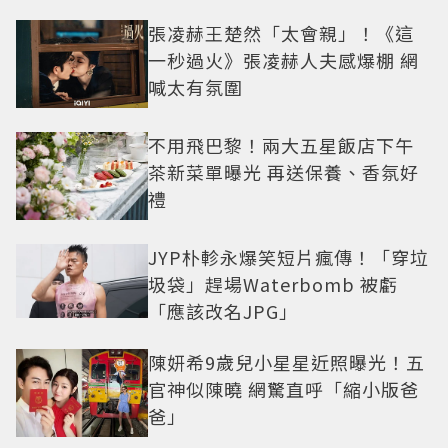
張凌赫王楚然「太會親」！《這
一秒過火》張凌赫人夫感爆棚 網
喊太有氛圍
不用飛巴黎！兩大五星飯店下午
茶新菜單曝光 再送保養、香氛好
禮
JYP朴軫永爆笑短片瘋傳！「穿垃
圾袋」趕場Waterbomb 被虧
「應該改名JPG」
陳妍希9歲兒小星星近照曝光！五
官神似陳曉 網驚直呼「縮小版爸
爸」