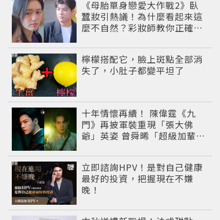
《母胎單身戀愛大作戰2》臥
蠶妝引熱議！為什麼看起來這
麼不自然？彩妝師教你正確畫
法
PR
檸檬搭配它，臉上斑點全部消
失了，小肚子都變平坦了
十年情懷再續！ 陳偉霆《九
門》再披軍裝重現「張大佛
爺」英姿 曾舜晞「超級加輩」
串起吳家宿命
PR
立即諮詢HPV！是對自己健康
最好的投資，把握現在不嫌
晚！