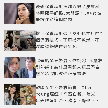
淡斑保養怎麼擦都沒效？皮膚科
林暐熙醫師揭3大關鍵，30+女性
最該注意這個問題
機上保養怎麼做？空姐也在用的7
個保濕技巧，下飛機不乾燥、不
浮腫還能維持好氣色
《母胎單身戀愛大作戰2》臥蠶妝
引熱議！為什麼看起來這麼不自
然？彩妝師教你正確畫法
韓國女生不是靠節食！Olive
Young爆紅「高蛋白餐」曝光：
每天吃這組合，體脂下降也不怕
掉肌肉