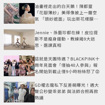
油畫裡走出的白天鵝！陳都靈
「花瓣薄紗」美得像披上一層空
氣 「頭紗遮面」玩出新花樣朦朧
美感太仙
Jennie、孫藝珍都在練！皮拉提
斯不是瘦身運動，教練揭9大迷
思、選課真相
這就是天團待遇？BLACKPINK十
周年見面會「僅抽40人參與」報
名開始到截止僅9小時粉絲怒了😡
GD權志龍私下反差萌曝光！遇大
聲公秒變乖弟弟 與法師合照再掀
熱議