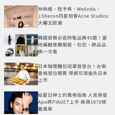
林映維、程予希、Melinda、
J.Sheron四星相會Acne Studios
大曬北歐潮
韓國首爾必逛時髦品牌45選！當
地編輯推薦服裝、包包、飾品品
牌一次看
日本咖哩麵包冠軍首登台！台南
香格里拉開賣 得獎可頌搶先日本
上市
給夏日紳士的風格指南 人氣泰星
Apo將PIAGET上手 再現1970懷
舊風華