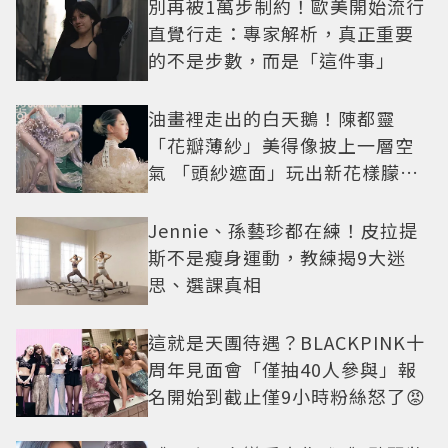
別再被1萬步制約！歐美開始流行
直覺行走：專家解析，真正重要
的不是步數，而是「這件事」
油畫裡走出的白天鵝！陳都靈
「花瓣薄紗」美得像披上一層空
氣 「頭紗遮面」玩出新花樣朦朧
美感太仙
Jennie、孫藝珍都在練！皮拉提
斯不是瘦身運動，教練揭9大迷
思、選課真相
這就是天團待遇？BLACKPINK十
周年見面會「僅抽40人參與」報
名開始到截止僅9小時粉絲怒了😡