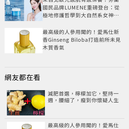
國民品牌LUMENE重磅登台：從
極地修護哲學到大自然系女神莫
允雯的「慢養肌」生活美學
最高級的人參用聞的！愛馬仕新
香Ginseng Biloba打造前所未見
木質香氣
網友都在看
PR
減肥首選，檸檬加它，堅持一
週，腰細了，瘦到你懷疑人生
最高級的人參用聞的！愛馬仕