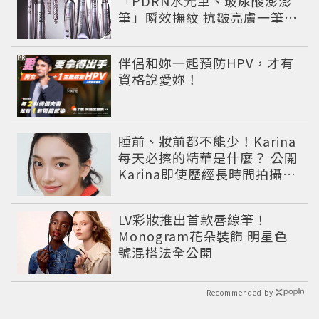
「PDRN水光筆、玻尿酸澎澎
筆」瞬效撫紋 抗皺亮膚一筆有
感
PR
伴侶和妳一起預防HPV，才有
資格說愛妳！
睡前、妝前都不能少！Karina
每天必擦的精華是什麼？ 公開
Karina即使歷經長時間拍攝肌
膚依然維持透亮的香奈兒1號
紅色山茶花系列保養儀式。
LV彩妝推出首款唇線筆！
Monogram花朵裝飾 明星色
號混搭法全公開
Recommended by