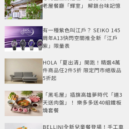
老屋餐廳「輝室」 解鎖台味記憶
有一種紫色叫江戶？ SEIKO 145
周年A13快閃空間推全新「江戶
紫」限量表
HOLA「夏出清」開跑！精選4萬
件商品任2件5折 限定門市絕版品
5折起
「黑毛屋」插旗高雄夢時代「連3
天送肉盤」！ 樂多多送40組鐵板
燒套餐
BELLINI全新兒童餐登場！手工車