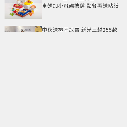
車麵加小飛碟披薩 點餐再送貼紙
中秋送禮不踩雷 新光三越255款
好禮：人氣蛋黃酥、台日韓美食
一站滿足
鐵道迷快搶！金牌台啤首度聯名
台灣高鐵 全新N700ST限定罐開
賣
火辣開喝！絕對伏特加攜手
TABASCO 打造全新辛香酒感
八色烤肉mini×葬送的芙莉蓮