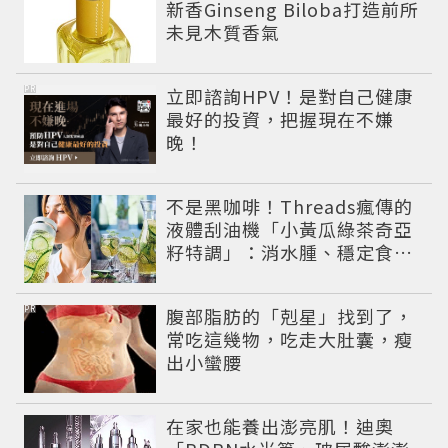
新香Ginseng Biloba打造前所
未見木質香氣
PR
立即諮詢HPV！是對自己健康
最好的投資，把握現在不嫌
晚！
不是黑咖啡！Threads瘋傳的
液體刮油機「小黃瓜綠茶奇亞
籽特調」：消水腫、穩定食
慾，夏季飲品新寵！
PR
腹部脂肪的「剋星」找到了，
常吃這幾物，吃走大肚囊，瘦
出小蠻腰
在家也能養出澎亮肌！迪奧