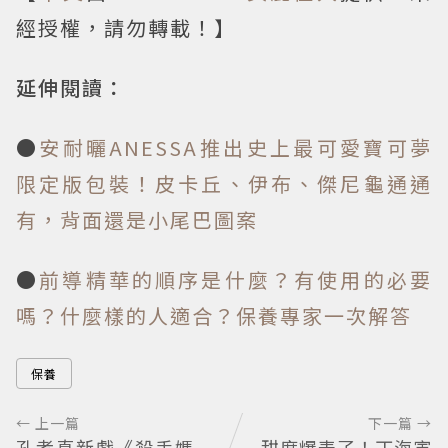
經授權，請勿轉載！】
延伸閱讀：
●
安耐曬ANESSA推出史上最可愛寶可夢
限定版包裝！皮卡丘、伊布、傑尼龜通通
有，背面還是小尾巴圖案
●
前導精華的順序是什麼？有使用的必要
嗎？什麼樣的人適合？保養專家一次解答
保養
← 上一篇
下一篇 →
孔孝真新戲《殺手媽
甜度爆表了！丁海寅