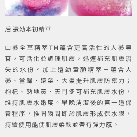
后 還幼本初精華
山蔘全草精萃
TM
蘊含更高活性的人蔘皂
苷，可活化並調理肌膚，迅速補充肌膚流
失的水份。加上還幼童顏精萃－蘊含人
蔘、當歸、遠至、大棗提升肌膚防禦力；
枸杞、熟地黃、天門冬可補充肌膚水份，
維持肌膚水嫩度。早晚清潔後的第一道保
養程序，推開瞬間即於肌膚形成保水膜，
持續使用能使肌膚柔軟並帶有彈力感。