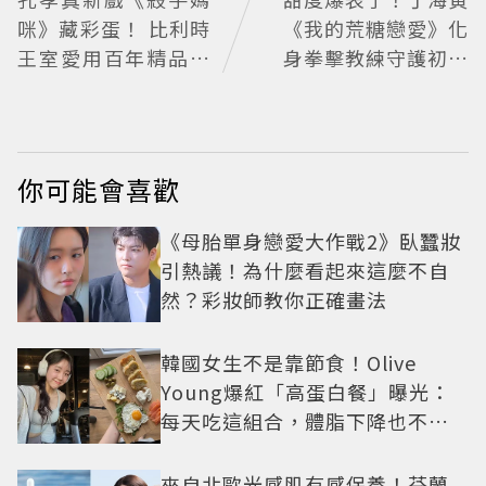
咪》藏彩蛋！ 比利時
《我的荒糖戀愛》化
王室愛用百年精品也
身拳擊教練守護初戀
入戲
失憶檢察官×假男友
打造今夏必看小甜劇
你可能會喜歡
《母胎單身戀愛大作戰2》臥蠶妝
引熱議！為什麼看起來這麼不自
然？彩妝師教你正確畫法
韓國女生不是靠節食！Olive
Young爆紅「高蛋白餐」曝光：
每天吃這組合，體脂下降也不怕
掉肌肉
來自北歐光感肌有感保養！芬蘭