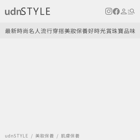
最新
時尚名人
流行穿搭
美妝保養
好時光
賞珠寶
品味
udnSTYLE
美妝保養
肌膚保養