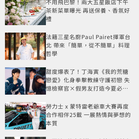
不用飛巴黎！兩大五星飯店下午
茶新菜單曝光 再送保養、香氛好
禮
法籍三星名廚Paul Pairet揮軍台
北 帶來「簡單，從不簡單」料理
哲學
甜度爆表了！丁海寅《我的荒糖
戀愛》化身拳擊教練守護初戀 失
憶檢察官×假男友打造今夏必看
小甜劇
勞力士 x 蒙特雷老爺車大賽再度
合作相伴25載 一展熱情與夢想的
本質