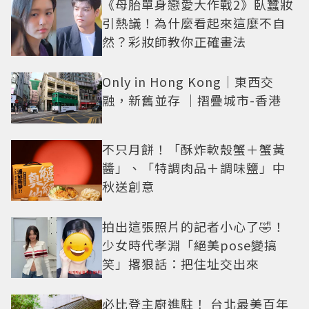
《母胎單身戀愛大作戰2》臥蠶妝
引熱議！為什麼看起來這麼不自
然？彩妝師教你正確畫法
Only in Hong Kong｜東西交
融，新舊並存 ｜摺疊城市-香港
不只月餅！「酥炸軟殼蟹＋蟹黃
醬」、「特調肉品＋調味鹽」中
秋送創意
拍出這張照片的記者小心了🤣！
少女時代孝淵「絕美pose變搞
笑」撂狠話：把住址交出來
必比登主廚進駐！ 台北最美百年