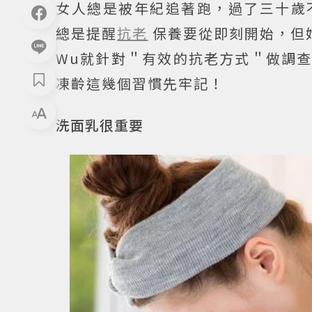
女人總是被年紀追著跑，過了三十歲
總是提醒
抗老
保養要從即刻開始，但妳的
Wu就針對＂有效的抗老方式＂做調查
凍齡這幾個習慣先牢記！
洗面乳很重要