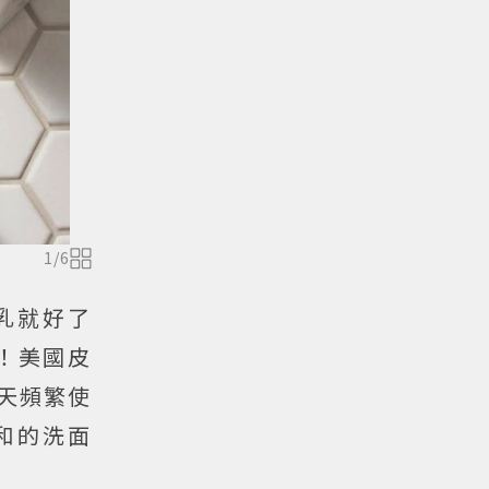
1
/
6
乳就好了
！美國皮
要天天頻繁使
和的洗面