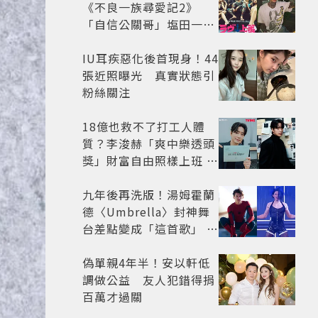
《不良一族尋愛記2》
「自信公關哥」塩田一馬
背景起底 街頭辣男翻身當
老闆
IU耳疾惡化後首現身！44
張近照曝光 真實狀態引
粉絲關注
18億也救不了打工人體
質？李浚赫「爽中樂透頭
獎」財富自由照樣上班 西
裝社畜帥出新高度
九年後再洗版！湯姆霍蘭
德〈Umbrella〉封神舞
台差點變成「這首歌」 造
型彩蛋、暖心故事一次公
開
偽單親4年半！安以軒低
調做公益 友人犯錯得捐
百萬才過關