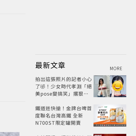
最新文章
MORE
拍出這張照片的記者小心
了🤣！少女時代孝淵「絕
美pose變搞笑」撂狠
話：把住址交出來
鐵道迷快搶！金牌台啤首
度聯名台灣高鐵 全新
N700ST限定罐開賣