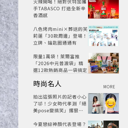
火辣開喝！絕對伏特加攜
手TABASCO 打造全新辛
香酒感
八色烤肉mini×葬送的芙
莉蓮「30款周邊」登場！
立牌、鑰匙圈通通有
限量1萬袋！萊爾富推
「2026中元普渡袋」精
選12款熱銷商品一袋搞定
時尚名人
MORE
拍出這張照片的記者小心
了🤣！少女時代孝淵「絕
美pose變搞笑」撂狠
話：把住址交出來
今夏戀綜神顏代表登場？