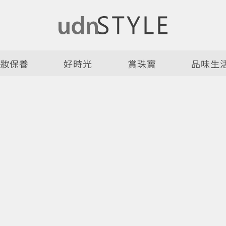
美妝保養
好時光
賞珠寶
品味生