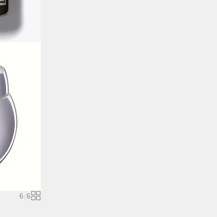
6
/
6