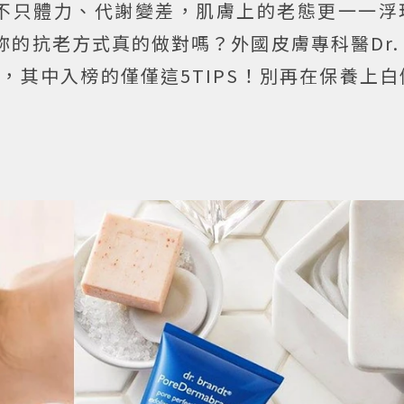
不只體力、代謝變差，肌膚上的老態更一一浮
抗老方式真的做對嗎？外國皮膚專科醫Dr. Je
，其中入榜的僅僅這5TIPS！別再在保養上