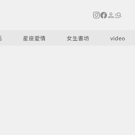
活
星座愛情
女生書坊
video