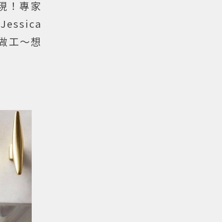
現！專家
ssica
白做工～想