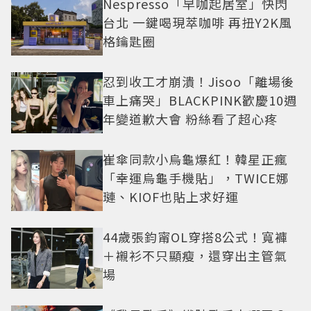
Nespresso「早咖起居室」快閃
台北 一鍵喝現萃咖啡 再扭Y2K風
格鑰匙圈
忍到收工才崩潰！Jisoo「離場後
車上痛哭」BLACKPINK歡慶10週
年變道歉大會 粉絲看了超心疼
崔傘同款小烏龜爆紅！韓星正瘋
「幸運烏龜手機貼」，TWICE娜
璉、KIOF也貼上求好運
44歲張鈞甯OL穿搭8公式！寬褲
＋襯衫不只顯瘦，還穿出主管氣
場