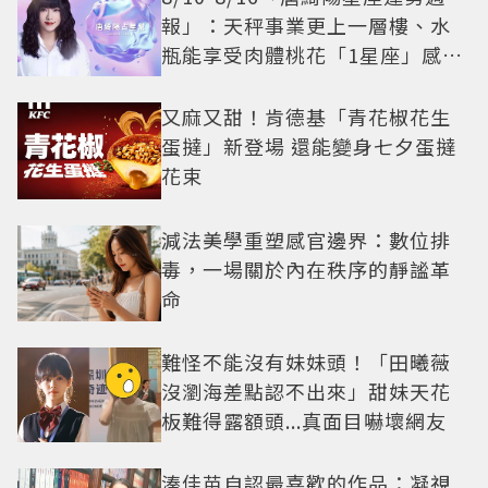
報」：天秤事業更上一層樓、水
瓶能享受肉體桃花「1星座」感情
防三角關係
又麻又甜！肯德基「青花椒花生
蛋撻」新登場 還能變身七夕蛋撻
花束
減法美學重塑感官邊界：數位排
毒，一場關於內在秩序的靜謐革
命
難怪不能沒有妹妹頭！「田曦薇
沒瀏海差點認不出來」甜妹天花
板難得露額頭...真面目嚇壞網友
湊佳苗自認最喜歡的作品：凝視