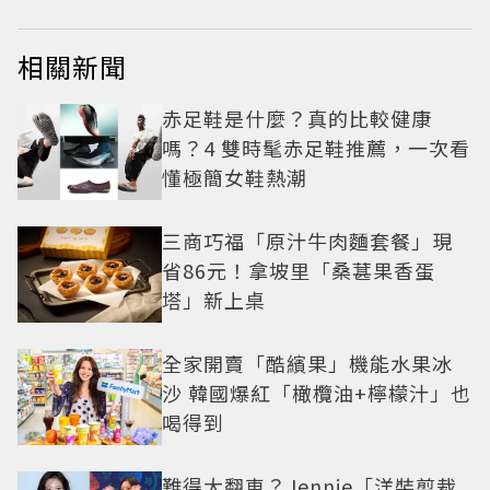
相關新聞
赤足鞋是什麼？真的比較健康
嗎？4 雙時髦赤足鞋推薦，一次看
懂極簡女鞋熱潮
三商巧福「原汁牛肉麵套餐」現
省86元！拿坡里「桑葚果香蛋
塔」新上桌
全家開賣「酷繽果」機能水果冰
沙 韓國爆紅「橄欖油+檸檬汁」也
喝得到
難得大翻車？Jennie「洋裝剪裁