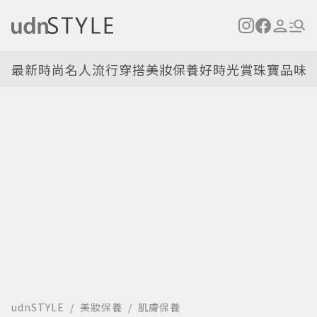
最新
時尚名人
流行穿搭
美妝保養
好時光
賞珠寶
品味
udnSTYLE
美妝保養
肌膚保養