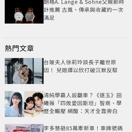
朗格A. Lange & Söhne父親節時
計推薦 古風、傳承與收藏的一次
滿足
熱門文章
台玻夫人徐莉玲談長子離世原
因！ 兒媳譚以欣打破沉默反駁
清純學霸人設翻車？《逐玉》田
曦薇「四敗愛因斯坦」智商、學
歷全輾壓 網酸：天才全靠旁白
李多慧砸85萬牽新車！車牌號碼