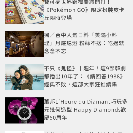
寶可夢世界錦標賽將開打！
《Pokémon GO》限定扮裝皮卡
丘限時登場
獨／台中人氣日料「美滿小料
理」月底熄燈 粉絲不捨：吃過就
念念不忘
不只《鬼怪》十週年！這9部韓劇
都播出10年了：《請回答1988》
經典不敗，這部大家狂推續集
蕭邦L'Heure du Diamant巧玩多
元幾何造型 Happy Diamonds歡
慶50周年