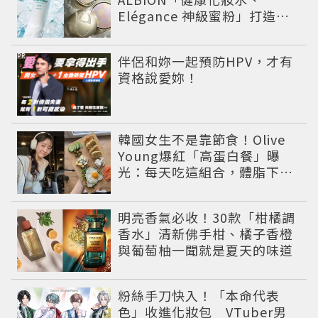
Elégance 神級蜜粉」打造今
夏最夯高級透明肌
PR
伴侶和妳一起預防HPV，才有
資格說愛妳！
韓國女生不是靠節食！Olive
Young爆紅「高蛋白餐」曝
光：每天吃這組合，體脂下降
也不怕掉肌肉
明亮香氣必收！30款「柑橘調
香水」清新佛手柑、橘子香橙
與葡萄柚一聞就是夏天的味道
粉絲手刀快入！「本命代表
色」收進化妝包 VTuber男