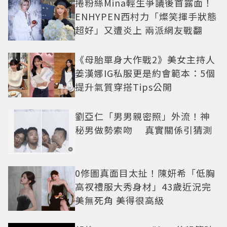
捲粉絲Mina輕生爭議後首露面！
ENHYPEN西村力「燦笑揮手狀態
超好」又遭炎上 兩派網友戰翻
《母胎單身大作戰2》美女主持人
姜漢娜IG私服更是約會範本：5個
提升氣質穿搭Tips公開
劉亞仁「男男親密照」外流！神
秘男做勢索吻 真實關係引猜測
0修圖真面目太扯！陳妍希「低胸
高衩禮服大秀身材」43歲近況完
美無死角 美得很高級