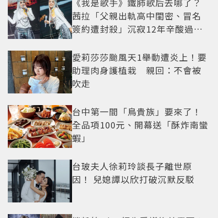
《我是歌手》鐵肺歌后去哪了？
茜拉「父親出軌高中閨密、冒名
簽約遭封殺」沉寂12年辛酸過往
曝光
愛莉莎莎颱風天1舉動遭炎上！要
助理肉身護植栽 親回：不會被
吹走
台中第一間「鳥貴族」要來了！
全品項100元、開幕送「酥炸南蠻
蝦」
台玻夫人徐莉玲談長子離世原
因！ 兒媳譚以欣打破沉默反駁