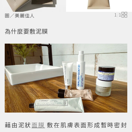
圖／美麗佳人
1
/
1
為什麼要敷泥膜
藉由泥狀
面膜
敷在肌膚表面形成暫時密封