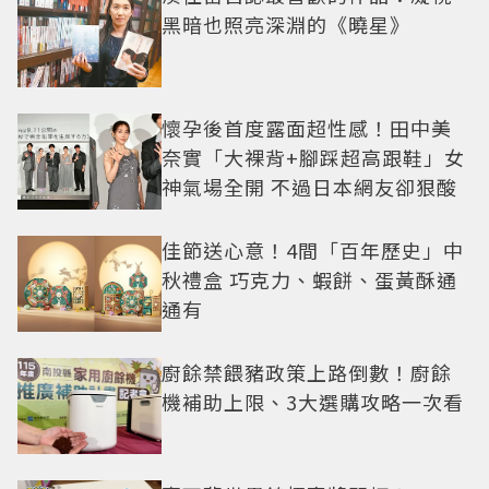
黑暗也照亮深淵的《曉星》
懷孕後首度露面超性感！田中美
奈實「大裸背+腳踩超高跟鞋」女
神氣場全開 不過日本網友卻狠酸
佳節送心意！4間「百年歷史」中
秋禮盒 巧克力、蝦餅、蛋黃酥通
通有
廚餘禁餵豬政策上路倒數！廚餘
機補助上限、3大選購攻略一次看