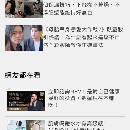
個保濕技巧，下飛機不乾燥、不
浮腫還能維持好氣色
《母胎單身戀愛大作戰2》臥蠶妝
引熱議！為什麼看起來這麼不自
然？彩妝師教你正確畫法
網友都在看
PR
立即諮詢HPV！是對自己健康
最好的投資，把握現在不嫌
晚！
肌膚喝飽水才有高級感！
ALBION「健康化妝水、