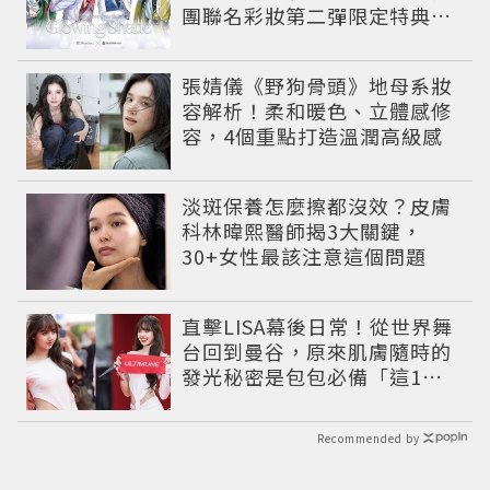
團聯名彩妝第二彈限定特典登
場
張婧儀《野狗骨頭》地母系妝
容解析！柔和暖色、立體感修
容，4個重點打造溫潤高級感
淡斑保養怎麼擦都沒效？皮膚
科林暐熙醫師揭3大關鍵，
30+女性最該注意這個問題
直擊LISA幕後日常！從世界舞
台回到曼谷，原來肌膚隨時的
發光秘密是包包必備「這1
瓶」
Recommended by