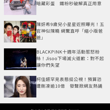
暗藏彩蛋 鐵粉秒破解真正用意
陳妍希9歲兒小星星近照曝光！五
官神似陳曉 網驚直呼「縮小版爸
爸」
BLACKPINK十週年活動惹怒粉
絲！Jisoo下場滅火道歉：對不起
讓你們失望
柯佳嬿罕見表態挺公視！預算恐
遭刪凍逾10億 發聲掀網友熱議