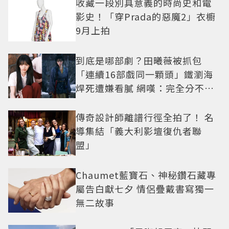
收藏一段別具意義的時尚史和電
影史！「穿Prada的惡魔2」衣櫥
9月上拍
到底是哪部劇？田曦薇被抓包
「連續16部戲同一顆頭」鐵瀏海
焊死遭嫌看膩 網嘆：完全分不出
角色
傳奇設計師離譜行徑全拍了！ 名
導集結「義大利影壇復仇者聯
盟」
Chaumet藍寶石、神秘鑽石藏專
屬告白獻七夕 情侶疊戴書寫獨一
無二故事