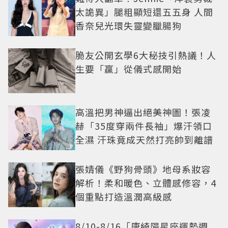
太詭異」腿粗顯短還五五身 人間
香奈兒光環失靈變臘腸狗
脆友公開玄學6大秘技引熱議！人
生要「贏」從儀式感開始
高溫把男神逼出絕美神圖！張凌
赫「35度穿兩件長袖」爆汗領口
全濕 汗珠竟成天然打亮帥到離譜
張婧儀《野狗骨頭》地母系妝容
解析！柔和暖色、立體感修容，4
個重點打造溫潤高級感
8/10-8/16「唐綺陽星座運勢週