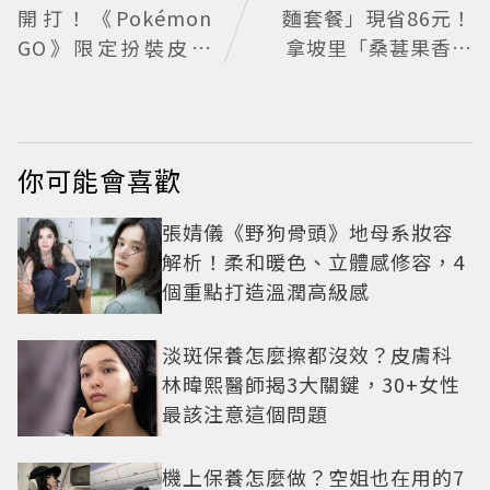
開打！《Pokémon
麵套餐」現省86元！
GO》限定扮裝皮卡
拿坡里「桑葚果香蛋
丘限時登場
塔」新上桌
你可能會喜歡
張婧儀《野狗骨頭》地母系妝容
解析！柔和暖色、立體感修容，4
個重點打造溫潤高級感
淡斑保養怎麼擦都沒效？皮膚科
林暐熙醫師揭3大關鍵，30+女性
最該注意這個問題
機上保養怎麼做？空姐也在用的7