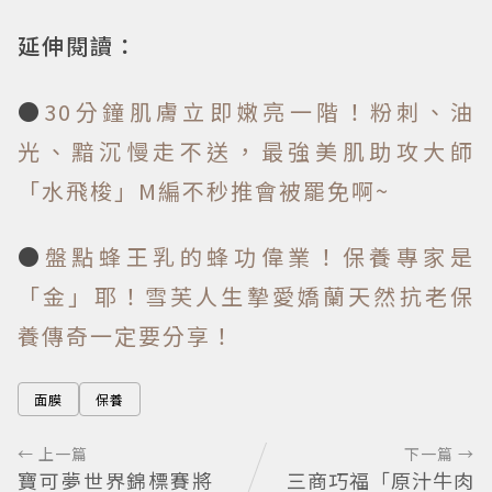
延伸閱讀：
●
30分鐘肌膚立即嫩亮一階！粉刺、油
光、黯沉慢走不送，最強美肌助攻大師
「水飛梭」M編不秒推會被罷免啊~
●
盤點蜂王乳的蜂功偉業！保養專家是
「金」耶！雪芙人生摯愛嬌蘭天然抗老保
養傳奇一定要分享！
面膜
保養
← 上一篇
下一篇 →
寶可夢世界錦標賽將
三商巧福「原汁牛肉