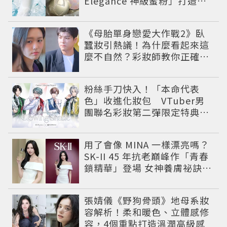
Elégance 神級蜜粉」打造今
夏最夯高級透明肌
《母胎單身戀愛大作戰2》臥
蠶妝引熱議！為什麼看起來這
麼不自然？彩妝師教你正確畫
法
粉絲手刀快入！「本命代表
色」收進化妝包 VTuber男
團聯名彩妝第二彈限定特典登
場
用了會像 MINA 一樣漂亮嗎？
SK-II 45 年抗老巔峰作「青春
鎖精華」登場 女神養膚祕訣同
步公開
張婧儀《野狗骨頭》地母系妝
容解析！柔和暖色、立體感修
容，4個重點打造溫潤高級感