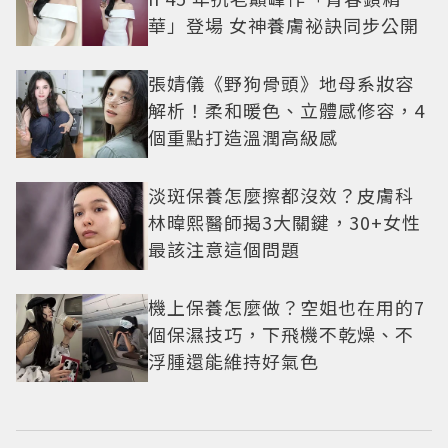
華」登場 女神養膚祕訣同步公開
張婧儀《野狗骨頭》地母系妝容
解析！柔和暖色、立體感修容，4
個重點打造溫潤高級感
淡斑保養怎麼擦都沒效？皮膚科
林暐熙醫師揭3大關鍵，30+女性
最該注意這個問題
機上保養怎麼做？空姐也在用的7
個保濕技巧，下飛機不乾燥、不
浮腫還能維持好氣色