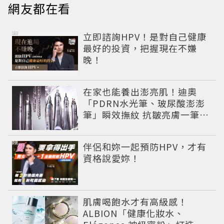
網友都在看
PR
立即諮詢HPV！是對自己健康
最好的投資，把握現在不嫌
晚！
在家也能養出澎亮肌！迪奧
「PDRN水光筆、玻尿酸澎澎
筆」瞬效撫紋 抗皺亮膚一筆有
感
PR
伴侶和妳一起預防HPV，才有
資格說愛妳！
肌膚喝飽水才有高級感！
ALBION「健康化妝水、