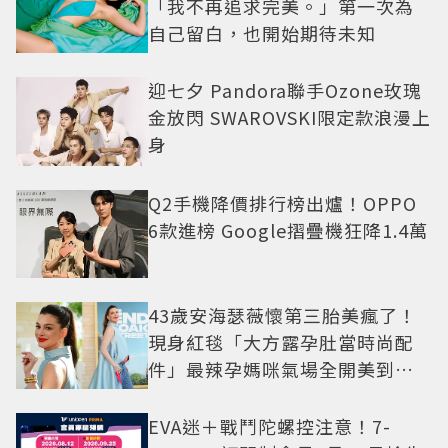
「我不再追求完美。」第一次為
自己留白，也開始期待未知
迎七夕 Pandora聯手Ozone玫瑰
金放閃 SWAROVSKI限定款浪漫上
身
Q2手機降價排行榜出爐！OPPO
6款進榜 Google摺疊機狂降1.4萬
43歲安海瑟薇懷第三胎美瘋了！
現身紅毯「大方露孕肚當時尚配
件」最辣孕媽咪氣場全開美到發
光
EVA迷＋戰鬥陀螺控注意！7-