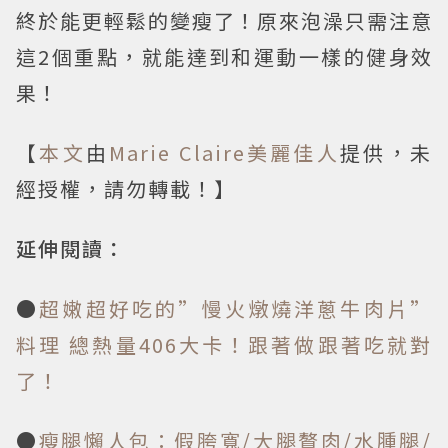
終於能更輕鬆的變瘦了！原來泡澡只需注意
這2個重點，就能達到和運動一樣的健身效
果！
【
本文
由
Marie Claire美麗佳人
提供，未
經授權，請勿轉載！】
延伸閱讀：
●
超嫩超好吃的”慢火燉燒洋蔥牛肉片”
料理 總熱量406大卡！跟著做跟著吃就對
了！
●
瘦腿懶人包：假胯寬/大腿贅肉/水腫腿/