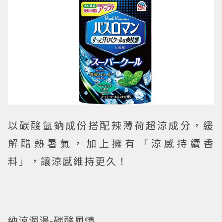
以碳酸氫鈉成份搭配辣薄荷超涼成分，緩
解酷熱暑氣，加上擁有「涼感持續香
料」，讓涼感維持更久！
納涼濁湯-碳酸風情