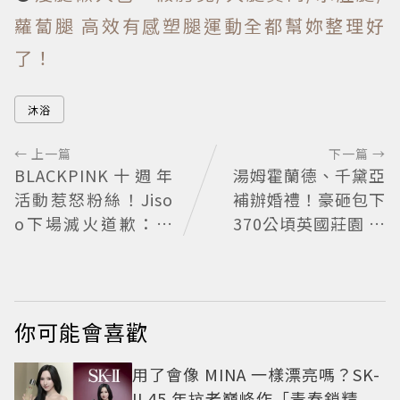
蘿蔔腿 高效有感塑腿運動全都幫妳整理好
了！
沐浴
← 上一篇
下一篇 →
BLACKPINK十週年
湯姆霍蘭德、千黛亞
活動惹怒粉絲！Jiso
補辦婚禮！豪砸包下
o下場滅火道歉：對
370公頃英國莊園 低
不起讓你們失望
調婚宴派對曝光
你可能會喜歡
用了會像 MINA 一樣漂亮嗎？SK-
II 45 年抗老巔峰作「青春鎖精