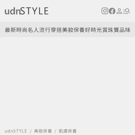
最新
時尚名人
流行穿搭
美妝保養
好時光
賞珠寶
品味
udnSTYLE
美妝保養
肌膚保養