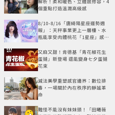
解析！柔和暖色、立體感修容，4
個重點打造溫潤高級感
8/10-8/16「唐綺陽星座運勢週
報」：天秤事業更上一層樓、水
瓶能享受肉體桃花「1星座」感情
防三角關係
又麻又甜！肯德基「青花椒花生
蛋撻」新登場 還能變身七夕蛋撻
花束
減法美學重塑感官邊界：數位排
毒，一場關於內在秩序的靜謐革
命
難怪不能沒有妹妹頭！「田曦薇