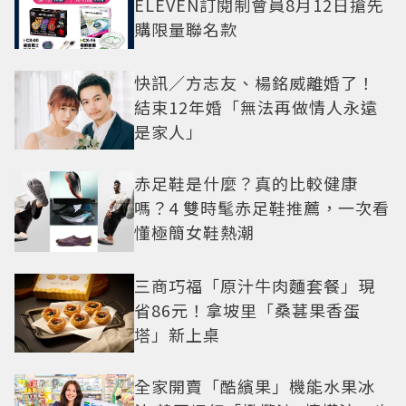
ELEVEN訂閱制會員8月12日搶先
購限量聯名款
快訊／方志友、楊銘威離婚了！
結束12年婚「無法再做情人永遠
是家人」
赤足鞋是什麼？真的比較健康
嗎？4 雙時髦赤足鞋推薦，一次看
懂極簡女鞋熱潮
三商巧福「原汁牛肉麵套餐」現
省86元！拿坡里「桑葚果香蛋
塔」新上桌
全家開賣「酷繽果」機能水果冰