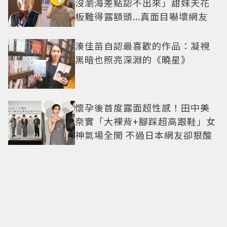
沒瀏海差點認不出來」甜妹天花
板難得露額頭...真面目嚇壞網友
湊佳苗自認最喜歡的作品：凝視
黑暗也照亮深淵的《曉星》
懷孕後首度露面超性感！田中美
奈實「大裸背+腳踩超高跟鞋」女
神氣場全開 不過日本網友卻狠酸
佳節送心意！4間「百年歷史」中
秋禮盒 巧克力、蝦餅、蛋黃酥通
通有
廚餘禁餵豬政策上路倒數！廚餘