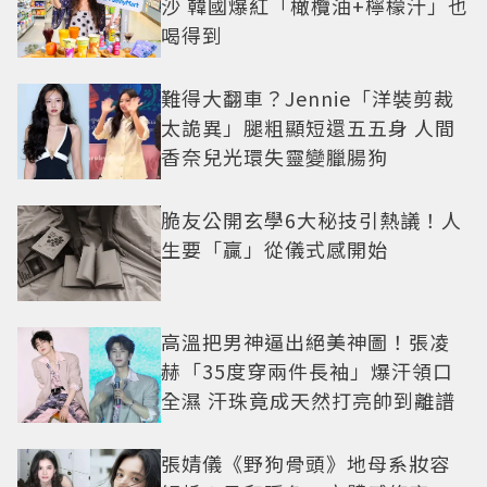
沙 韓國爆紅「橄欖油+檸檬汁」也
喝得到
難得大翻車？Jennie「洋裝剪裁
太詭異」腿粗顯短還五五身 人間
香奈兒光環失靈變臘腸狗
脆友公開玄學6大秘技引熱議！人
生要「贏」從儀式感開始
高溫把男神逼出絕美神圖！張凌
赫「35度穿兩件長袖」爆汗領口
全濕 汗珠竟成天然打亮帥到離譜
張婧儀《野狗骨頭》地母系妝容