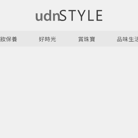
美妝保養
好時光
賞珠寶
品味生