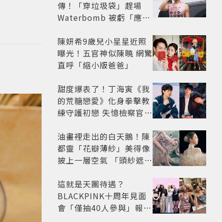
傳！「穿垃圾袋」趕場
Waterbomb 被虧「應該
改名JPG」
陳妍希9歲兒小星星近照
曝光！五官神似陳曉 網驚
直呼「縮小版爸爸」
甜度爆表了！丁海寅《我
的荒糖戀愛》化身拳擊教
練守護初戀 失憶檢察官×
假男友打造今夏必看小甜
劇
油畫裡走出的白天鵝！陳
都靈「花瓣薄紗」美得像
披上一層空氣 「頭紗遮
面」玩出新花樣朦朧美感
太仙
這就是天團待遇？
BLACKPINK十周年見面
會「僅抽40人參與」報名
開始到截止僅9小時粉絲