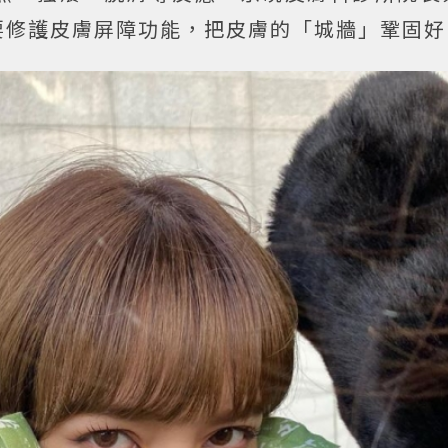
要修護皮膚屏障功能，把皮膚的「城牆」鞏固好