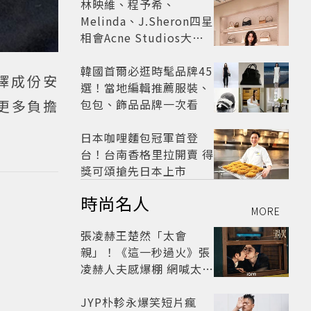
林映維、程予希、
Melinda、J.Sheron四星
相會Acne Studios大曬
北歐潮
韓國首爾必逛時髦品牌45
擇成份安
選！當地編輯推薦服裝、
包包、飾品品牌一次看
更多負擔
日本咖哩麵包冠軍首登
台！台南香格里拉開賣 得
獎可頌搶先日本上市
時尚名人
MORE
張凌赫王楚然「太會
親」！《這一秒過火》張
凌赫人夫感爆棚 網喊太有
氛圍
JYP朴軫永爆笑短片瘋