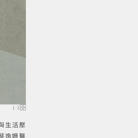
1
/
1
與生活壓
蔡逸姍醫