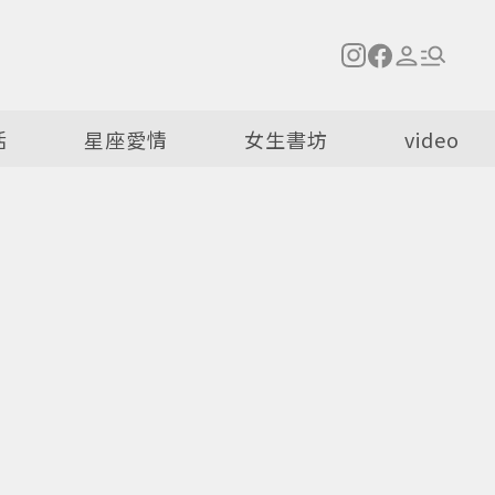
活
星座愛情
女生書坊
video