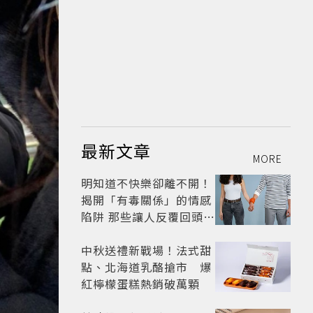
最新文章
MORE
明知道不快樂卻離不開！
揭開「有毒關係」的情感
陷阱 那些讓人反覆回頭的
「毒愛」為何比菸還難
戒？
中秋送禮新戰場！法式甜
點、北海道乳酪搶市 爆
紅檸檬蛋糕熱銷破萬顆