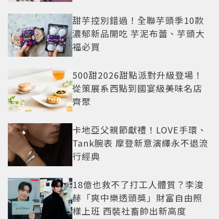
繹秋季時尚
甜芋控別錯過！全聯芋頭季10款
濃郁新品開吃 芋泥布蕾、芋頭大
福必買
500甜2026甜點派對升級登場！
從策展系西點到國宴級美味名店
齊聚
卡地亞父親節獻禮！LOVE手環、
Tank腕表 摩登新意演繹永不退流
行經典
18億也救不了打工人體質？李浚
赫「爽中樂透頭獎」財富自由照
樣上班 西裝社畜帥出新高度