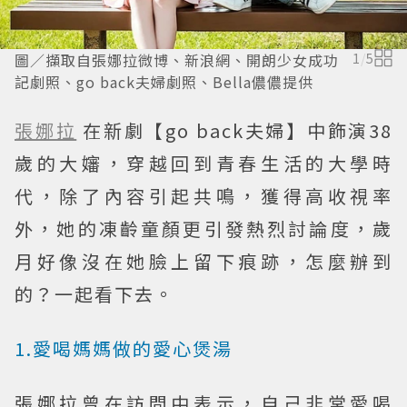
圖／擷取自張娜拉微博、新浪網、開朗少女成功
1
/
5
記劇照、go back夫婦劇照、Bella儂儂提供
張娜拉
在新劇【go back夫婦】中飾演38
歲的大嬸，穿越回到青春生活的大學時
代，除了內容引起共鳴，獲得高收視率
外，她的凍齡童顏更引發熱烈討論度，歲
月好像沒在她臉上留下痕跡，怎麼辦到
的？一起看下去。
1.愛喝媽媽做的愛心煲湯
張娜拉曾在訪問中表示，自己非常愛喝