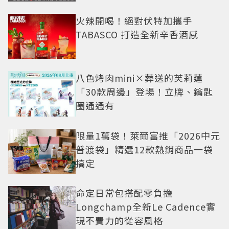
火辣開喝！絕對伏特加攜手
TABASCO 打造全新辛香酒感
八色烤肉mini×葬送的芙莉蓮
「30款周邊」登場！立牌、鑰匙
圈通通有
限量1萬袋！萊爾富推「2026中元
普渡袋」精選12款熱銷商品一袋
搞定
命定日常包搭配零負擔
Longchamp全新Le Cadence實
現不費力的從容風格