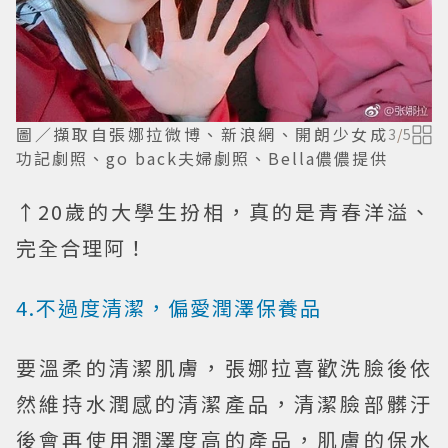
圖／擷取自張娜拉微博、新浪網、開朗少女成
3
/
5
功記劇照、go back夫婦劇照、Bella儂儂提供
↑20歲的大學生扮相，真的是青春洋溢、
完全合理阿！
4.不過度清潔，偏愛潤澤保養品
要溫柔的清潔肌膚，張娜拉喜歡洗臉後依
然維持水潤感的清潔產品，清潔臉部髒汙
後會再使用潤澤度高的產品，肌膚的保水