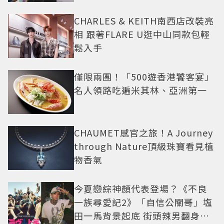
CHARLES & KEITH南西店改裝亮
相 跟著FLARE U逛中山同款包輕
鬆入手
僅限兩團！「500遊香港饕客宴」
名人領路吃遍米其林、亞洲第一
CHAUMET感官之旅！A Journey
through Nature頂級珠寶看見植
物香氣
今夏戀綜神顏代表登場？《不良
一族尋愛記2》「自信公關哥」塩
田一馬背景起底 街頭辣男翻身當