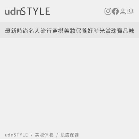
最新
時尚名人
流行穿搭
美妝保養
好時光
賞珠寶
品味
udnSTYLE
美妝保養
肌膚保養