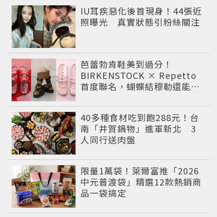
IU耳疾惡化後首現身！44張近
照曝光 真實狀態引粉絲關注
芭蕾勃肯鞋美到過分！
BIRKENSTOCK × Repetto
首度聯名，蝴蝶結穆勒還能綁
緞帶
40多種食材吃到飽288元！台
南「井賀鍋物」進軍新北 3
人同行送肉盤
限量1萬袋！萊爾富推「2026
中元普渡袋」精選12款熱銷商
品一袋搞定