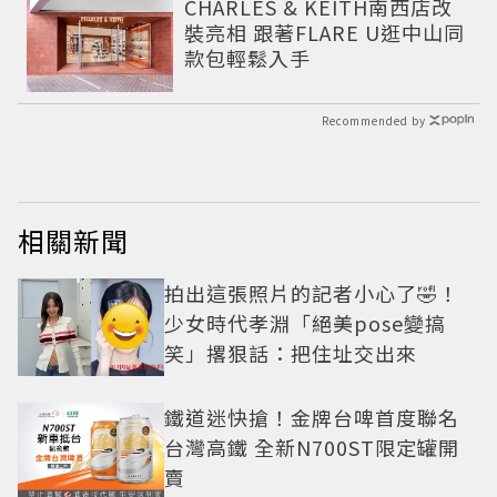
CHARLES & KEITH南西店改
裝亮相 跟著FLARE U逛中山同
款包輕鬆入手
Recommended by
相關新聞
拍出這張照片的記者小心了🤣！
少女時代孝淵「絕美pose變搞
笑」撂狠話：把住址交出來
鐵道迷快搶！金牌台啤首度聯名
台灣高鐵 全新N700ST限定罐開
賣