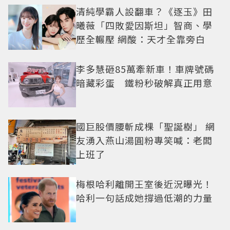
清純學霸人設翻車？《逐玉》田
曦薇「四敗愛因斯坦」智商、學
歷全輾壓 網酸：天才全靠旁白
李多慧砸85萬牽新車！車牌號碼
暗藏彩蛋 鐵粉秒破解真正用意
國巨股價腰斬成棵「聖誕樹」 網
友湧入燕山湯圓粉專笑喊：老闆
上班了
梅根哈利離開王室後近況曝光！
哈利一句話成她撐過低潮的力量