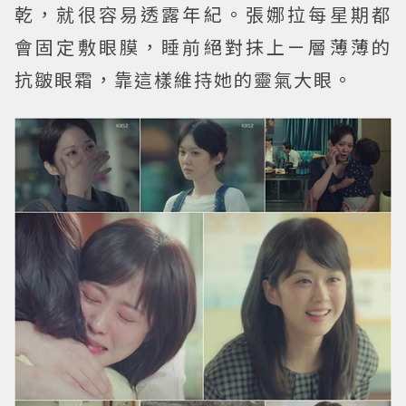
乾，就很容易透露年紀。張娜拉每星期都
會固定敷眼膜，睡前絕對抹上ㄧ層薄薄的
抗皺眼霜，靠這樣維持她的靈氣大眼。