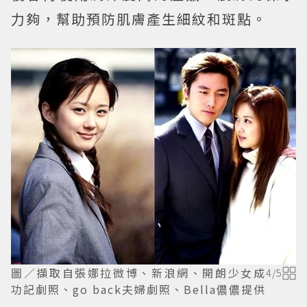
力夠，幫助預防肌膚產生細紋和斑點。
圖／擷取自張娜拉微博、新浪網、開朗少女成
4
/
5
功記劇照、go back夫婦劇照、Bella儂儂提供