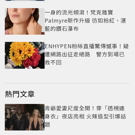
一身的流光傾瀉！梵克雅寶
Palmyre新作升級 彷如粉紅、湛
藍的鑽石瀑布
ENHYPEN粉絲直播驚傳憾事！疑
遭網路出征走絕路 警方到場已
救不回
熱門文章
肯爺愛妻尺度全開！穿「透視連
身衣」夜店亮相 火辣造型引爆話
題