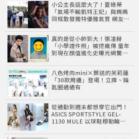
小公主長這麼大了！夏綠蒂
「氣場不輸凱特王妃」與媽媽
同框散發獨特優雅氣質 網友狂
讚
真的是從小帥到大！張凌赫
「小學證件照」被挖瘋傳 童年
到現在顏值進化史曝光網驚：
完全等比例長大
八色烤肉mini×葬送的芙莉蓮
「30款周邊」登場！立牌、鑰
匙圈通通有
從通勤到週末都想穿它出門！
ASICS SPORTSTYLE GEL-
1130 MULE 以球鞋穆勒輪廓
圈粉，打造今夏最有自由態度
的復古運動穿搭 LOOK