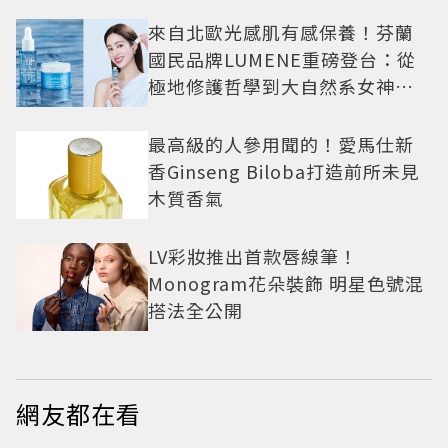
掉肌肉
來自北歐光感肌有感保養！芬蘭
國民品牌LUMENE重磅登台：從
極地修護哲學到大自然系女神莫
允雯的「慢養肌」生活美學
最高級的人參用聞的！愛馬仕新
香Ginseng Biloba打造前所未見
木質香氣
LV彩妝推出首款唇線筆！
Monogram花朵裝飾 明星色號混
搭法全公開
網友都在看