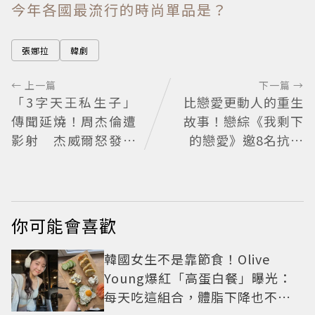
今年各國最流行的時尚單品是？
張娜拉
韓劇
← 上一篇
下一篇 →
「3字天王私生子」
比戀愛更動人的重生
傳聞延燒！周杰倫遭
故事！戀綜《我剩下
影射 杰威爾怒發聲
的戀愛》邀8名抗病
明
青年重新擁抱愛情 崔
叡娜淚揭童年抗癌傷
痛
你可能會喜歡
韓國女生不是靠節食！Olive
Young爆紅「高蛋白餐」曝光：
每天吃這組合，體脂下降也不怕