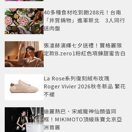
老闆
40多種食材吃到飽288元！台南
「井賀鍋物」進軍新北 3人同行
送肉盤
張凌赫演繹七夕送禮！寶格麗限
定款B.zero1粉紅色項鍊甜蜜告白
La Rose系列復刻絨布玫瑰
Roger Vivier 2026秋冬新品 繁花
不褪
迪麗熱巴、宋威龍神仙顏值同
框！MIKIMOTO頂級珠寶北京亞
洲首展