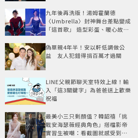
九年後再洗版！湯姆霍蘭德
〈Umbrella〉封神舞台差點變成
「這首歌」 造型彩蛋、暖心故事
一次公開
偽單親4年半！安以軒低調做公
益 友人犯錯得捐百萬才過關
LINE父親節聊天室特效上線！輸
入「這3關鍵字」為爸爸送上歡樂
祝福
最美小三只剩顏值？韓韶禧「挑
戰安海瑟薇經典角色」搭檔影帝
實習生被嘲：看截圖就感受到演