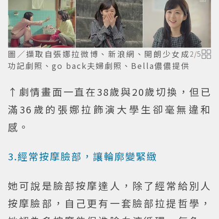
圖／擷取自張娜拉微博、新浪網、開朗少女成
2
/
5
功記劇照、go back夫婦劇照、Bella儂儂提供
↑劇情畫面一直在38歲與20歲切換，但已
滿36歲的張娜拉飾演大學生卻毫無違和
感。
3.經常按摩臉部，讓輪廓變緊緻
她可說是臉部按摩達人，除了經常給別人
按摩臉部，自己更有一套臉部拉提哲學，