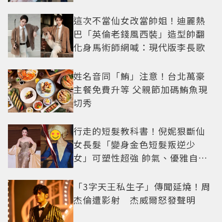
技
這次不當仙女改當帥姐！迪麗熱
巴「英倫老錢風西裝」造型帥翻
化身馬術師網喊：現代版李長歌
姓名音同「鮪」注意！台北萬豪
主餐免費升等 父親節加碼鮪魚現
切秀
行走的短髮教科書！倪妮狠斷仙
女長髮「變身金色短髮叛逆少
女」可塑性超強 帥氣、優雅自由
切換
「3字天王私生子」傳聞延燒！周
杰倫遭影射 杰威爾怒發聲明