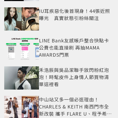
IU耳疾惡化後首現身！44張近照
曝光 真實狀態引粉絲關注
LINE Bank友感帳戶整合快點卡
公費也能直接刷 再抽MAMA
AWARDS門票
禾浩辰與吳品潔聯手放閃粉紅泡
泡！時髦皮件上身情人節買物清
單這裡看
中山站又多一個必逛理由！
CHARLES & KEITH 南西門市全
新改裝 攜手 FLARE U、程予希演