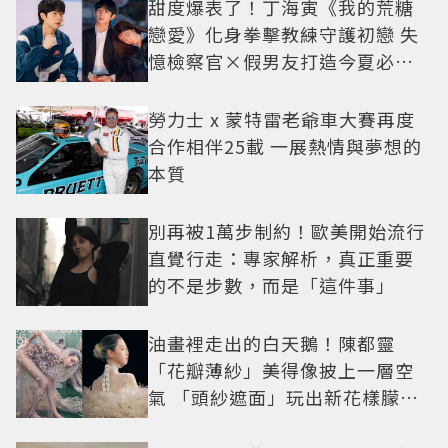
甜度爆表了！丁海寅《我的荒糖
戀愛》化身拳擊教練守護初戀 失
憶檢察官×假男友打造今夏必看
小甜劇
勞力士 x 蒙特雷老爺車大賽再度
合作相伴25載 一展熱情與夢想的
本質
別再被1萬步制約！歐美開始流行
直覺行走：專家解析，真正重要
的不是步數，而是「這件事」
油畫裡走出的白天鵝！陳都靈
「花瓣薄紗」美得像披上一層空
氣 「頭紗遮面」玩出新花樣朦朧
美感太仙