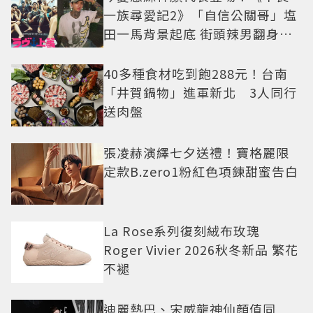
一族尋愛記2》「自信公關哥」塩
田一馬背景起底 街頭辣男翻身當
老闆
40多種食材吃到飽288元！台南
「井賀鍋物」進軍新北 3人同行
送肉盤
張凌赫演繹七夕送禮！寶格麗限
定款B.zero1粉紅色項鍊甜蜜告白
La Rose系列復刻絨布玫瑰
Roger Vivier 2026秋冬新品 繁花
不褪
迪麗熱巴、宋威龍神仙顏值同