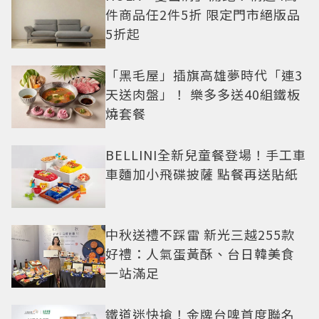
件商品任2件5折 限定門市絕版品
5折起
「黑毛屋」插旗高雄夢時代「連3
天送肉盤」！ 樂多多送40組鐵板
燒套餐
BELLINI全新兒童餐登場！手工車
車麵加小飛碟披薩 點餐再送貼紙
中秋送禮不踩雷 新光三越255款
好禮：人氣蛋黃酥、台日韓美食
一站滿足
鐵道迷快搶！金牌台啤首度聯名