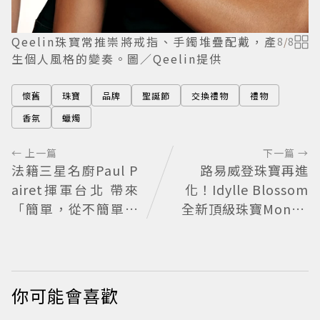
Qeelin珠寶常推崇將戒指、手鐲堆疊配戴，產
8
/
8
生個人風格的變奏。圖／Qeelin提供
懷舊
珠寶
品牌
聖誕節
交換禮物
禮物
香氛
蠟燭
← 上一篇
下一篇 →
法籍三星名廚Paul P
路易威登珠寶再進
airet揮軍台北 帶來
化！Idylle Blossom
「簡單，從不簡單」
全新頂級珠寶Monog
料理哲學
ram花鑽綻放
你可能會喜歡