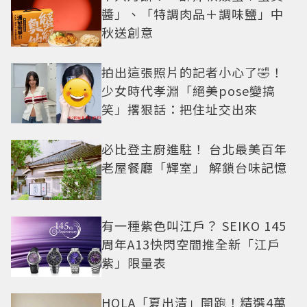
醬」、「特調肉品＋調味鹽」中
秋送創意
拍出這張照片的記者小心了🤣！
少女時代孝淵「絕美pose變搞
笑」撂狠話：把住址交出來
必比登主廚進駐！ 台北最美百年
老屋餐廳「輝室」 解鎖台味記憶
有一種紫色叫江戶？ SEIKO 145
周年A13快閃空間推全新「江戶
紫」限量表
HOLA「夏出清」開跑！精選4萬