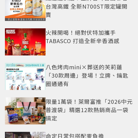
台灣高鐵 全新N700ST限定罐開
賣
火辣開喝！絕對伏特加攜手
TABASCO 打造全新辛香酒感
八色烤肉mini×葬送的芙莉蓮
「30款周邊」登場！立牌、鑰匙
圈通通有
限量1萬袋！萊爾富推「2026中元
普渡袋」精選12款熱銷商品一袋
搞定
命定日常包搭配零負擔