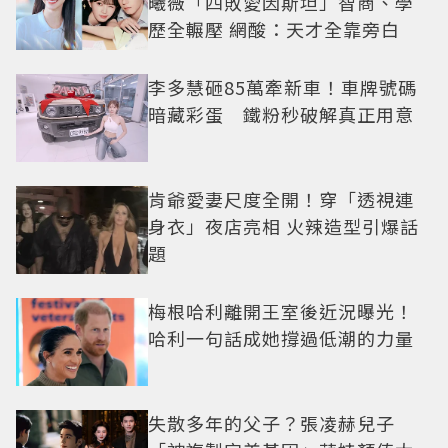
曦薇「四敗愛因斯坦」智商、學
歷全輾壓 網酸：天才全靠旁白
李多慧砸85萬牽新車！車牌號碼
暗藏彩蛋 鐵粉秒破解真正用意
肯爺愛妻尺度全開！穿「透視連
身衣」夜店亮相 火辣造型引爆話
題
梅根哈利離開王室後近況曝光！
哈利一句話成她撐過低潮的力量
失散多年的父子？張凌赫兒子