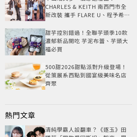
CHARLES & KEITH 南西門市全
新改裝 攜手 FLARE U、程予希演
繹秋季時尚
甜芋控別錯過！全聯芋頭季10款
濃郁新品開吃 芋泥布蕾、芋頭大
福必買
500甜2026甜點派對升級登場！
從策展系西點到國宴級美味名店
齊聚
熱門文章
清純學霸人設翻車？《逐玉》田