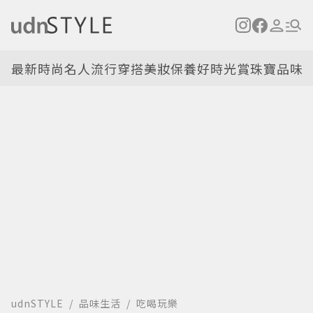
最新
時尚名人
流行穿搭
美妝保養
好時光
賞珠寶
品味
udnSTYLE
品味生活
吃喝玩樂