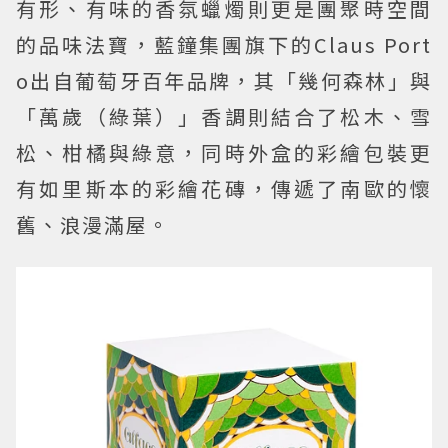
有形、有味的香氛蠟燭則更是團聚時空間
的品味法寶，藍鐘集團旗下的Claus Port
o出自葡萄牙百年品牌，其「幾何森林」與
「萬歲（綠葉）」香調則結合了松木、雪
松、柑橘與綠意，同時外盒的彩繪包裝更
有如里斯本的彩繪花磚，傳遞了南歐的懷
舊、浪漫滿屋。