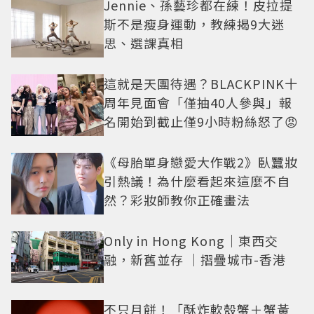
Jennie、孫藝珍都在練！皮拉提
斯不是瘦身運動，教練揭9大迷
思、選課真相
這就是天團待遇？BLACKPINK十
周年見面會「僅抽40人參與」報
名開始到截止僅9小時粉絲怒了😡
《母胎單身戀愛大作戰2》臥蠶妝
引熱議！為什麼看起來這麼不自
然？彩妝師教你正確畫法
Only in Hong Kong｜東西交
融，新舊並存 ｜摺疊城市-香港
不只月餅！「酥炸軟殼蟹＋蟹黃