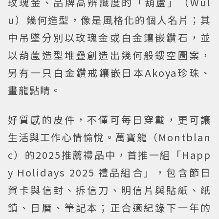
玫瑰金、品牌高辨識度的「葫蘆」（Wul
u）幾何造型，像是風格化的個人名片；其
中吊墜分別以玫瑰金或白金鑲嵌鑽石，並
以葫蘆造型堆疊創造出幾何般鏤空圖案，
另有一只白金鑽戒鑲嵌日本Akoya珍珠、
畫龍點睛。
好質感的皮件，不僅可每日穿戴，更可讓
生活與工作心情愉悅。萬寶龍（Montblan
c）的2025推薦禮品中，首推一組「Happ
y Holidays 2025 禮品組合」，包含節日
賀卡與信封、拆信刀、明信片與貼紙、紙
鎮、日曆、筆記本；正合適紀錄下一年的