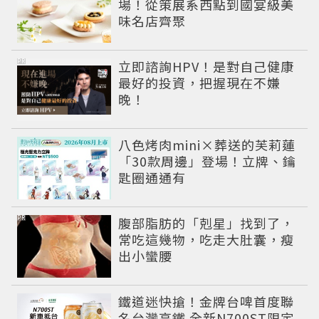
場！從策展系西點到國宴級美
味名店齊聚
PR
立即諮詢HPV！是對自己健康
最好的投資，把握現在不嫌
晚！
八色烤肉mini×葬送的芙莉蓮
「30款周邊」登場！立牌、鑰
匙圈通通有
PR
腹部脂肪的「剋星」找到了，
常吃這幾物，吃走大肚囊，瘦
出小蠻腰
鐵道迷快搶！金牌台啤首度聯
名台灣高鐵 全新N700ST限定