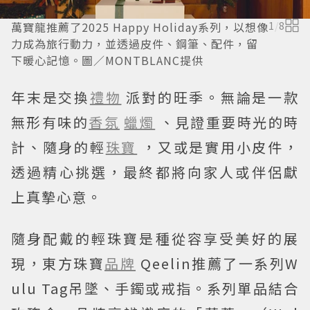
萬寶龍推薦了2025 Happy Holiday系列，以想像
1
/
8
力成為旅行動力，並透過皮件、鋼筆、配件，留
下暖心記憶。圖／MONTBLANC提供
年末是交換
禮物
派對的旺季。無論是一款
無形有味的
香氛
蠟燭
、見證重要時光的時
計、隨身的輕
珠寶
，又或是實用小皮件，
透過精心挑選，最終都將向家人或伴侶獻
上真摯心意。
隨身配戴的輕珠寶是種從容享受美好的展
現，東方珠寶
品牌
Qeelin推薦了一系列W
ulu Tag吊墜、手鐲或戒指。系列單品結合