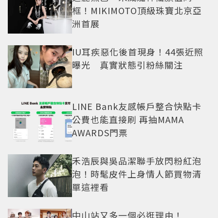
框！MIKIMOTO頂級珠寶北京亞
洲首展
IU耳疾惡化後首現身！44張近照
曝光 真實狀態引粉絲關注
LINE Bank友感帳戶整合快點卡
公費也能直接刷 再抽MAMA
AWARDS門票
禾浩辰與吳品潔聯手放閃粉紅泡
泡！時髦皮件上身情人節買物清
單這裡看
中山站又多一個必逛理由！