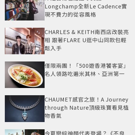
Longchamp全新Le Cadence實
現不費力的從容風格
CHARLES & KEITH南西店改裝亮
相 跟著FLARE U逛中山同款包輕
鬆入手
僅限兩團！「500遊香港饕客宴」
名人領路吃遍米其林、亞洲第一
CHAUMET感官之旅！A Journey
through Nature頂級珠寶看見植
物香氣
今夏戀綜神顏代表登場？《不良