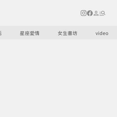
活
星座愛情
女生書坊
video