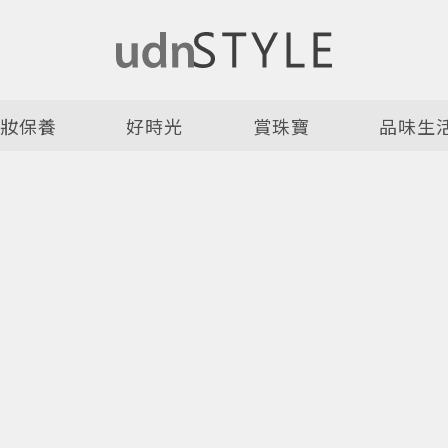
美妝保養
好時光
賞珠寶
品味生