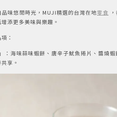
品味悠閒時光，MUJI精選的台灣在地
零食
，
活增添更多美味與樂趣。
品項：
心系列」：海味蒜味蝦餅、唐辛子魷魚捲片、醬燒
時共享。