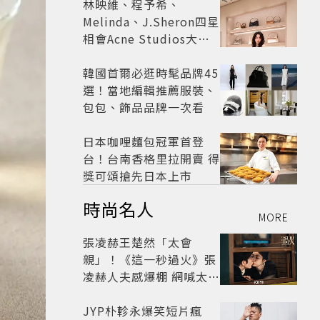
林映維、程予希、
Melinda、J.Sheron四星
相會Acne Studios大曬
北歐潮
韓國首爾必逛時髦品牌45
選！當地編輯推薦服裝、
包包、飾品品牌一次看
日本咖哩麵包冠軍首登
台！台南香格里拉開賣 得
獎可頌搶先日本上市
時尚名人
MORE
張凌赫王楚然「太會
親」！《這一秒過火》張
凌赫人夫感爆棚 網喊太有
氛圍
JYP朴軫永爆笑短片瘋