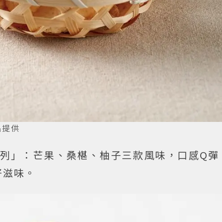
品提供
果果凍系列」：芒果、桑椹、柚子三款風味，口感Q
好滋味。