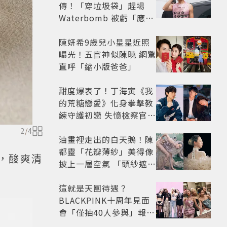
傳！「穿垃圾袋」趕場
Waterbomb 被虧「應該
改名JPG」
陳妍希9歲兒小星星近照
曝光！五官神似陳曉 網驚
直呼「縮小版爸爸」
甜度爆表了！丁海寅《我
的荒糖戀愛》化身拳擊教
練守護初戀 失憶檢察官×
假男友打造今夏必看小甜
2
/
4
劇
油畫裡走出的白天鵝！陳
都靈「花瓣薄紗」美得像
彈，酸爽清
披上一層空氣 「頭紗遮
面」玩出新花樣朦朧美感
太仙
這就是天團待遇？
BLACKPINK十周年見面
會「僅抽40人參與」報名
開始到截止僅9小時粉絲