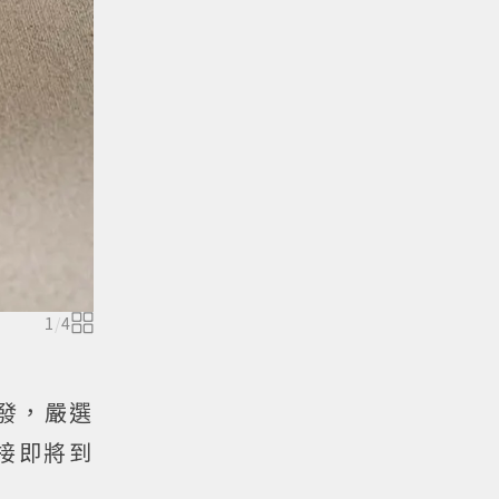
1
/
4
開發，嚴選
接即將到