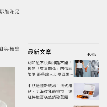
都能滿足
蝦餅與椒鹽
最新文章
MORE
明知道不快樂卻離不開！
揭開「有毒關係」的情感
陷阱 那些讓人反覆回頭的
「毒愛」為何比菸還難
戒？
中秋送禮新戰場！法式甜
點、北海道乳酪搶市 爆
紅檸檬蛋糕熱銷破萬顆