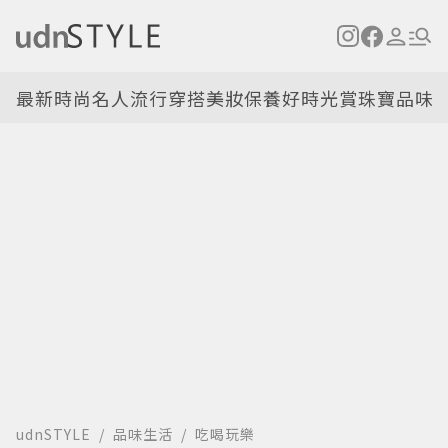
最新
時尚名人
流行穿搭
美妝保養
好時光
賞珠寶
品味
udnSTYLE
品味生活
吃喝玩樂