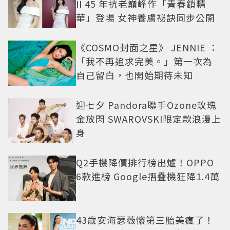
II 45 年抗老巔峰作「青春鎖精
華」登場 女神養膚祕訣同步公開
《COSMO封面之星》 JENNIE ：
「我不再追求完美。」第一次為
自己留白，也開始期待未知
迎七夕 Pandora聯手Ozone玫瑰
金放閃 SWAROVSKI限定款浪漫上
身
Q2手機降價排行榜出爐！OPPO
6款進榜 Google摺疊機狂降1.4萬
43歲安海瑟薇懷第三胎美瘋了！