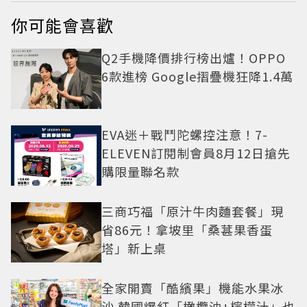
你可能會喜歡
Q2手機降價排行榜出爐！OPPO
6款進榜 Google摺疊機狂降1.4萬
EVA迷＋戰鬥陀螺控注意！7-
ELEVEN訂閱制會員8月12日搶先
購限量聯名款
三商巧福「原汁牛肉麵套餐」現
省86元！拿坡里「桑葚果香蛋
塔」新上桌
全家開賣「酷繽果」機能水果冰
沙 韓國爆紅「橄欖油+檸檬汁」也