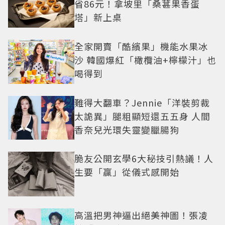
省86元！拿坡里「桑葚果香蛋
塔」新上桌
全家開賣「酷繽果」機能水果冰
沙 韓國爆紅「橄欖油+檸檬汁」也
喝得到
難得大翻車？Jennie「洋裝剪裁
太詭異」腿粗顯短還五五身 人間
香奈兒光環失靈變臘腸狗
脆友公開玄學6大秘技引熱議！人
生要「贏」從儀式感開始
高溫把男神逼出絕美神圖！張凌