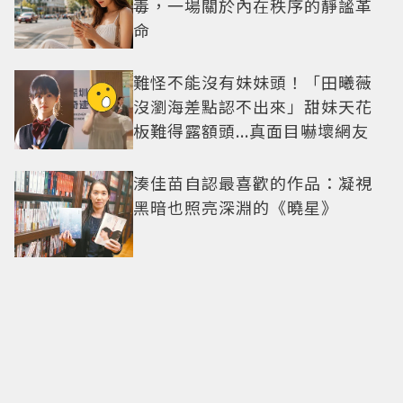
毒，一場關於內在秩序的靜謐革
命
難怪不能沒有妹妹頭！「田曦薇
沒瀏海差點認不出來」甜妹天花
板難得露額頭...真面目嚇壞網友
湊佳苗自認最喜歡的作品：凝視
黑暗也照亮深淵的《曉星》
懷孕後首度露面超性感！田中美
奈實「大裸背+腳踩超高跟鞋」女
神氣場全開 不過日本網友卻狠酸
佳節送心意！4間「百年歷史」中