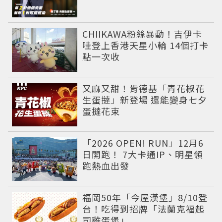
CHIIKAWA粉絲暴動！吉伊卡
哇登上香港天星小輪 14個打卡
點一次收
又麻又甜！肯德基「青花椒花
生蛋撻」新登場 還能變身七夕
蛋撻花束
「2026 OPEN! RUN」12月6
日開跑！ 7大卡通IP、明星領
跑熱血出發
福岡50年「今屋漢堡」8/10登
台！吃得到招牌「法蘭克福起
司雞蛋堡」