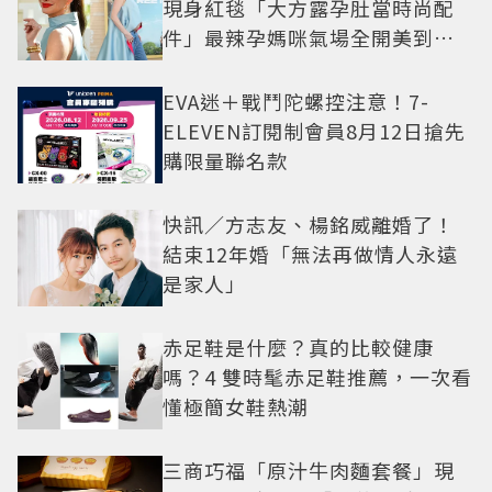
現身紅毯「大方露孕肚當時尚配
件」最辣孕媽咪氣場全開美到發
光
EVA迷＋戰鬥陀螺控注意！7-
ELEVEN訂閱制會員8月12日搶先
購限量聯名款
快訊／方志友、楊銘威離婚了！
結束12年婚「無法再做情人永遠
是家人」
赤足鞋是什麼？真的比較健康
嗎？4 雙時髦赤足鞋推薦，一次看
懂極簡女鞋熱潮
三商巧福「原汁牛肉麵套餐」現