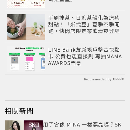
手刷抹茶、日系茶韻化為療癒
甜點！「米弎豆」夏季茶季開
跑，快閃店限定茶飲清爽登場
LINE Bank友感帳戶整合快點
卡 公費也能直接刷 再抽MAMA
AWARDS門票
Recommended by
相關新聞
用了會像 MINA 一樣漂亮嗎？SK-