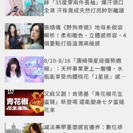
赫「35度穿兩件長袖」爆汗領口
全濕 汗珠竟成天然打亮帥到離譜
張婧儀《野狗骨頭》地母系妝容
解析！柔和暖色、立體感修容，4
個重點打造溫潤高級感
8/10-8/16「唐綺陽星座運勢週
報」：天秤事業更上一層樓、水
瓶能享受肉體桃花「1星座」感情
防三角關係
又麻又甜！肯德基「青花椒花生
蛋撻」新登場 還能變身七夕蛋撻
花束
減法美學重塑感官邊界：數位排