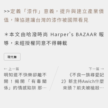
>>
定義「漆作」意義，提升與建立產業價
值，陳協建讓台灣的漆作被國際看見
＊本文由哈潑時尚 Harper's BAZAAR 報
導，未經授權同意不得轉載
現代舞
← 上一篇
下一篇 →
明知道不快樂卻離不
《不良一族尋愛記
開！揭開「有毒關
2》新主持Awich什麼
係」的情感陷阱 那些
來頭？前夫被槍殺、
讓人反覆回頭的「毒
家裡被槍掃射 人生經
愛」為何比菸還難
歷比參演者還抓馬！
戒？