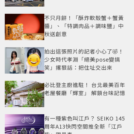
不只月餅！「酥炸軟殼蟹＋蟹黃
醬」、「特調肉品＋調味鹽」中
秋送創意
拍出這張照片的記者小心了🤣！
少女時代孝淵「絕美pose變搞
笑」撂狠話：把住址交出來
必比登主廚進駐！ 台北最美百年
老屋餐廳「輝室」 解鎖台味記憶
有一種紫色叫江戶？ SEIKO 145
周年A13快閃空間推全新「江戶