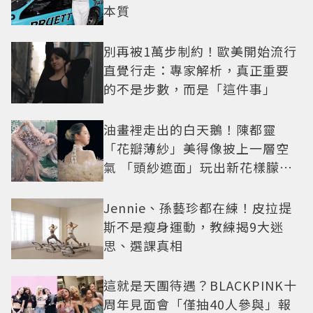
本質
別再被1萬步制約！歐美開始流行
直覺行走：專家解析，真正重要
的不是步數，而是「這件事」
油畫裡走出的白天鵝！陳都靈
「花瓣薄紗」美得像披上一層空
氣 「頭紗遮面」玩出新花樣朦朧
美感太仙
Jennie、孫藝珍都在練！皮拉提
斯不是瘦身運動，教練揭9大迷
思、選課真相
這就是天團待遇？BLACKPINK十
周年見面會「僅抽40人參與」報