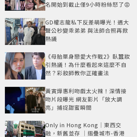
名開始到截止僅9小時粉絲怒了😡
GD權志龍私下反差萌曝光！遇大
聲公秒變乖弟弟 與法師合照再掀
熱議
《母胎單身戀愛大作戰2》臥蠶妝
引熱議！為什麼看起來這麼不自
然？彩妝師教你正確畫法
黃寅燁惠利吻戲太火辣！深情接
吻片段曝光 網友影片「放大調
亮」捕捉甜蜜瞬間
Only in Hong Kong｜東西交
融，新舊並存 ｜摺疊城市-香港