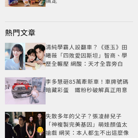
搞定
熱門文章
清純學霸人設翻車？《逐玉》田
曦薇「四敗愛因斯坦」智商、學
歷全輾壓 網酸：天才全靠旁白
李多慧砸85萬牽新車！車牌號碼
暗藏彩蛋 鐵粉秒破解真正用意
失散多年的父子？張凌赫兒子
「神複製完美基因」萌娃顏值太
搶戲 網笑：本人都生不出這麼像