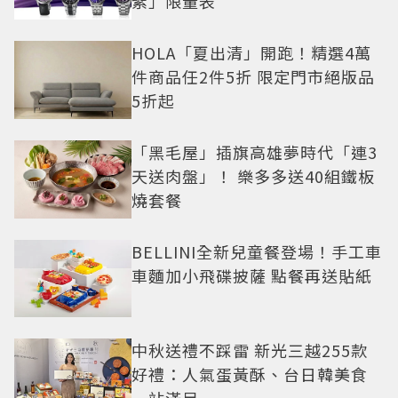
紫」限量表
HOLA「夏出清」開跑！精選4萬
件商品任2件5折 限定門市絕版品
5折起
「黑毛屋」插旗高雄夢時代「連3
天送肉盤」！ 樂多多送40組鐵板
燒套餐
BELLINI全新兒童餐登場！手工車
車麵加小飛碟披薩 點餐再送貼紙
中秋送禮不踩雷 新光三越255款
好禮：人氣蛋黃酥、台日韓美食