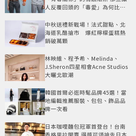
人反覆回頭的「毒愛」為何比菸
還難戒？
中秋送禮新戰場！法式甜點、北
海道乳酪搶市 爆紅檸檬蛋糕熱
銷破萬顆
林映維、程予希、Melinda、
J.Sheron四星相會Acne Studios
大曬北歐潮
韓國首爾必逛時髦品牌45選！當
地編輯推薦服裝、包包、飾品品
牌一次看
日本咖哩麵包冠軍首登台！台南
香格里拉開賣 得獎可頌搶先日本