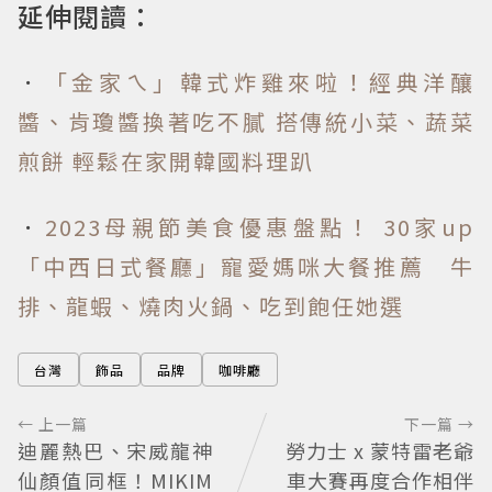
延伸閱讀：
．
「金家ㄟ」韓式炸雞來啦！經典洋釀
醬、肯瓊醬換著吃不膩 搭傳統小菜、蔬菜
煎餅 輕鬆在家開韓國料理趴
．
2023母親節美食優惠盤點！ 30家up
「中西日式餐廳」寵愛媽咪大餐推薦 牛
排、龍蝦、燒肉火鍋、吃到飽任她選
台灣
飾品
品牌
咖啡廳
← 上一篇
下一篇 →
迪麗熱巴、宋威龍神
勞力士 x 蒙特雷老爺
仙顏值同框！MIKIM
車大賽再度合作相伴