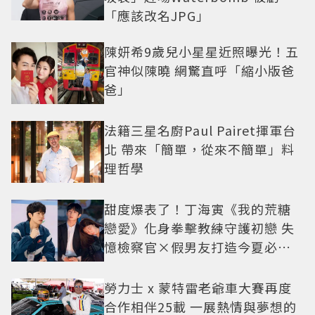
「應該改名JPG」
陳妍希9歲兒小星星近照曝光！五
官神似陳曉 網驚直呼「縮小版爸
爸」
法籍三星名廚Paul Pairet揮軍台
北 帶來「簡單，從來不簡單」料
理哲學
甜度爆表了！丁海寅《我的荒糖
戀愛》化身拳擊教練守護初戀 失
憶檢察官×假男友打造今夏必看
小甜劇
勞力士 x 蒙特雷老爺車大賽再度
合作相伴25載 一展熱情與夢想的