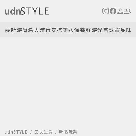
最新
時尚名人
流行穿搭
美妝保養
好時光
賞珠寶
品味
udnSTYLE
品味生活
吃喝玩樂