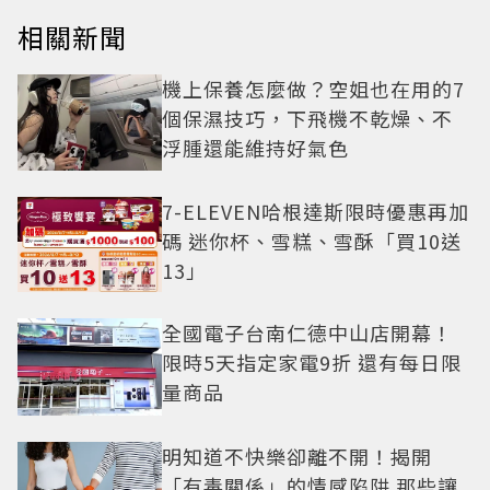
相關新聞
機上保養怎麼做？空姐也在用的7
個保濕技巧，下飛機不乾燥、不
浮腫還能維持好氣色
7-ELEVEN哈根達斯限時優惠再加
碼 迷你杯、雪糕、雪酥「買10送
13」
全國電子台南仁德中山店開幕！
限時5天指定家電9折 還有每日限
量商品
明知道不快樂卻離不開！揭開
「有毒關係」的情感陷阱 那些讓