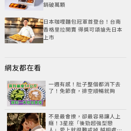
銷破萬顆
日本咖哩麵包冠軍首登台！台南
香格里拉開賣 得獎可頌搶先日本
上市
網友都在看
PR
一週有感！肚子整個都消下去
了！免節食，排空順暢就夠
不是最會撩，卻最容易讓人上
癮！3星座「後勁超強型戀
人」愛上就很難戒掉 越相處越