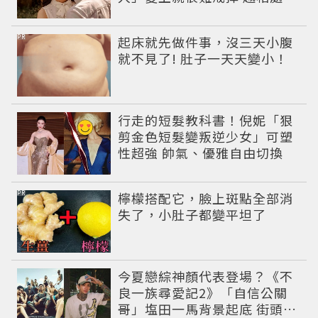
有魅力
PR
起床就先做件事，沒三天小腹
就不見了! 肚子一天天變小！
行走的短髮教科書！倪妮「狠
剪金色短髮變叛逆少女」可塑
性超強 帥氣、優雅自由切換
PR
檸檬搭配它，臉上斑點全部消
失了，小肚子都變平坦了
今夏戀綜神顏代表登場？《不
良一族尋愛記2》「自信公關
哥」塩田一馬背景起底 街頭辣