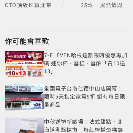
OTO頂級珠寶北京亞
25載 一展熱情與夢
洲首展
想的本質
你可能會喜歡
7-ELEVEN哈根達斯限時優惠再加
碼 迷你杯、雪糕、雪酥「買10送
13」
全國電子台南仁德中山店開幕！
限時5天指定家電9折 還有每日限
量商品
中秋送禮新戰場！法式甜點、北
海道乳酪搶市 爆紅檸檬蛋糕熱