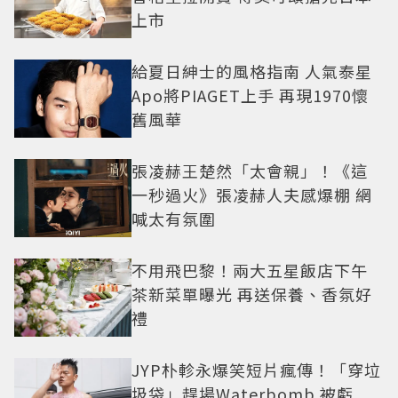
上市
給夏日紳士的風格指南 人氣泰星
Apo將PIAGET上手 再現1970懷
舊風華
張凌赫王楚然「太會親」！《這
一秒過火》張凌赫人夫感爆棚 網
喊太有氛圍
不用飛巴黎！兩大五星飯店下午
茶新菜單曝光 再送保養、香氛好
禮
JYP朴軫永爆笑短片瘋傳！「穿垃
圾袋」趕場Waterbomb 被虧