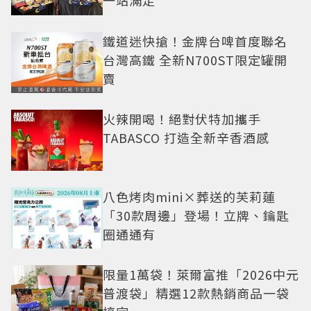
一站滿足
鐵道迷快搶！金牌台啤首度聯名
台灣高鐵 全新N700ST限定罐開
賣
火辣開喝！絕對伏特加攜手
TABASCO 打造全新辛香酒感
八色烤肉mini×葬送的芙莉蓮
「30款周邊」登場！立牌、鑰匙
圈通通有
限量1萬袋！萊爾富推「2026中元
普渡袋」精選12款熱銷商品一袋