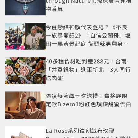
through Nature頂級珠寶看見植
物香氣
今夏戀綜神顏代表登場？《不良
一族尋愛記2》「自信公關哥」塩
田一馬背景起底 街頭辣男翻身當
老闆
40多種食材吃到飽288元！台南
「井賀鍋物」進軍新北 3人同行
送肉盤
張凌赫演繹七夕送禮！寶格麗限
定款B.zero1粉紅色項鍊甜蜜告白
La Rose系列復刻絨布玫瑰