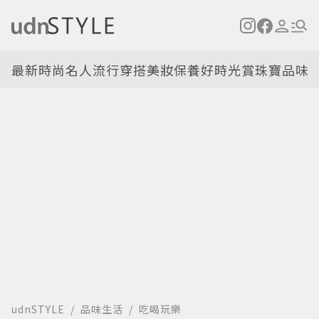
最新
時尚名人
流行穿搭
美妝保養
好時光
賞珠寶
品味
udnSTYLE
品味生活
吃喝玩樂