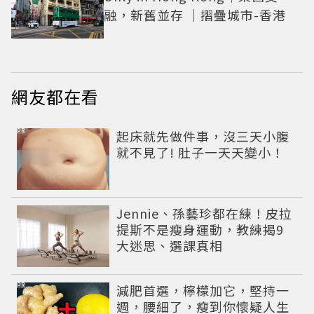
融，新舊並存 ｜摺疊城市-香港
網友都在看
PR
起床就先做件事，沒三天小腹
就不見了! 肚子一天天變小！
Jennie、孫藝珍都在練！皮拉
提斯不是瘦身運動，教練揭9
大迷思、選課真相
PR
減肥首選，檸檬加它，堅持一
週，腰細了，瘦到你懷疑人生