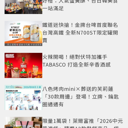
好禮：人氣蛋黃酥、台日韓美食
一站滿足
鐵道迷快搶！金牌台啤首度聯名
台灣高鐵 全新N700ST限定罐開
賣
火辣開喝！絕對伏特加攜手
TABASCO 打造全新辛香酒感
八色烤肉mini×葬送的芙莉蓮
「30款周邊」登場！立牌、鑰匙
圈通通有
限量1萬袋！萊爾富推「2026中元