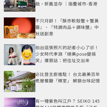
融，新舊並存 ｜摺疊城市-香港
不只月餅！「酥炸軟殼蟹＋蟹黃
醬」、「特調肉品＋調味鹽」中
秋送創意
拍出這張照片的記者小心了🤣！
少女時代孝淵「絕美pose變搞
笑」撂狠話：把住址交出來
必比登主廚進駐！ 台北最美百年
老屋餐廳「輝室」 解鎖台味記憶
有一種紫色叫江戶？ SEIKO 145