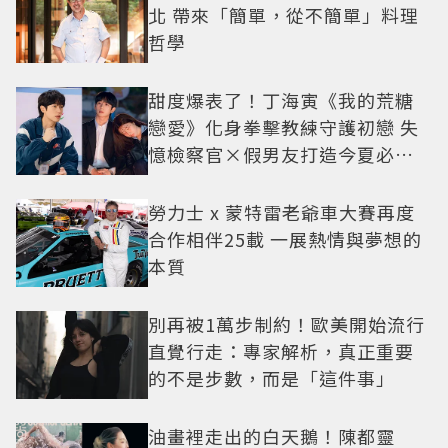
北 帶來「簡單，從不簡單」料理
哲學
甜度爆表了！丁海寅《我的荒糖
戀愛》化身拳擊教練守護初戀 失
憶檢察官×假男友打造今夏必看
小甜劇
勞力士 x 蒙特雷老爺車大賽再度
合作相伴25載 一展熱情與夢想的
本質
別再被1萬步制約！歐美開始流行
直覺行走：專家解析，真正重要
的不是步數，而是「這件事」
油畫裡走出的白天鵝！陳都靈