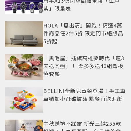
周年A13快閃空間推全新「江戶
紫」限量表
HOLA「夏出清」開跑！精選4萬
件商品任2件5折 限定門市絕版品
5折起
「黑毛屋」插旗高雄夢時代「連3
天送肉盤」！ 樂多多送40組鐵板
燒套餐
BELLINI全新兒童餐登場！手工車
車麵加小飛碟披薩 點餐再送貼紙
中秋送禮不踩雷 新光三越255款