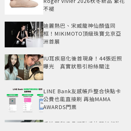
Roger Vivier 2026秋冬新品 繁花
不褪
迪麗熱巴、宋威龍神仙顏值同
框！MIKIMOTO頂級珠寶北京亞
洲首展
IU耳疾惡化後首現身！44張近照
曝光 真實狀態引粉絲關注
LINE Bank友感帳戶整合快點卡
公費也能直接刷 再抽MAMA
AWARDS門票
禾浩辰與吳品潔聯手放閃粉紅泡