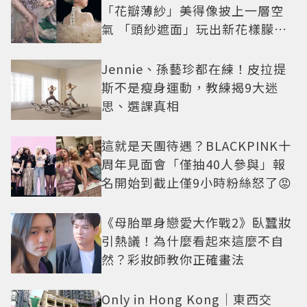
「花瓣薄紗」美得像披上一層空
氣 「頭紗遮面」玩出新花樣朦朧
美感太仙
Jennie、孫藝珍都在練！皮拉提
斯不是瘦身運動，教練揭9大迷
思、選課真相
這就是天團待遇？BLACKPINK十
周年見面會「僅抽40人參與」報
名開始到截止僅9小時粉絲怒了😡
《母胎單身戀愛大作戰2》臥蠶妝
引熱議！為什麼看起來這麼不自
然？彩妝師教你正確畫法
Only in Hong Kong｜東西交