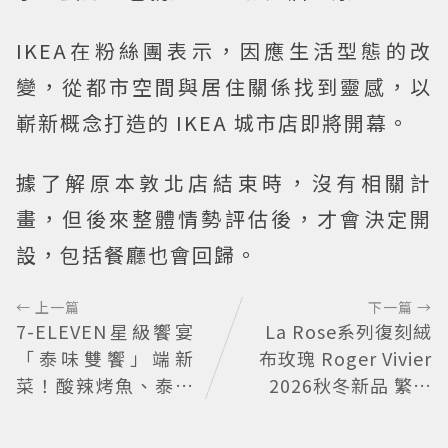
IKEA在粉絲團表示，因應生活型態的改
變，從都市空間與居住關係找到靈感，以
嶄新概念打造的 IKEA 城市店即將開幕。
據了解原本敦北店結束時，沒有相關計
畫，但後來整體情勢評估後，才會決定開
設，包括餐廳也會回歸。
← 上一篇
下一篇 →
7-ELEVEN星級饗宴
La Rose系列復刻絨
「泰味雙饗」端新
布玫瑰 Roger Vivier
菜！酸辣烤魚、泰奶
2026秋冬新品 繁花
提拉米蘇快嘗鮮
不褪