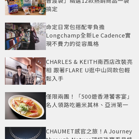
普渡袋」精選12款熱銷商品一袋
搞定
命定日常包搭配零負擔
Longchamp全新Le Cadence實
現不費力的從容風格
CHARLES & KEITH南西店改裝亮
相 跟著FLARE U逛中山同款包輕
鬆入手
僅限兩團！「500遊香港饕客宴」
名人領路吃遍米其林、亞洲第一
CHAUMET感官之旅！A Journey