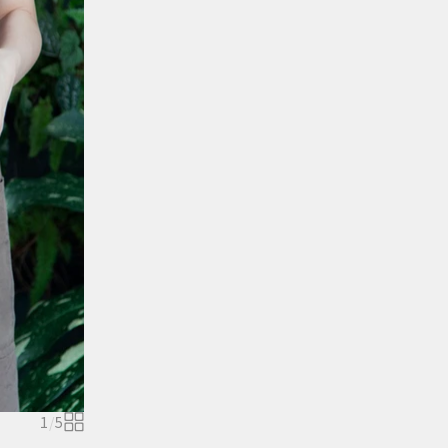
1
/
5