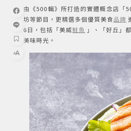
由《500輯》所打造的實體概念店「
坊等節目，更精選多個優質美食
品牌
6日，包括「美威
鮭魚
」、「好丘」
美味時光。