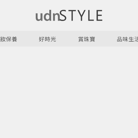
美妝保養
好時光
賞珠寶
品味生