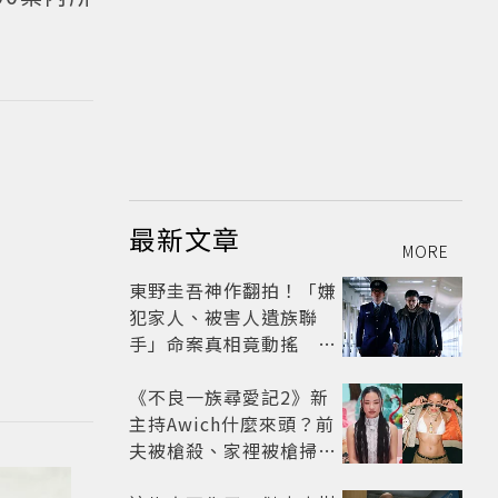
最新文章
MORE
東野圭吾神作翻拍！「嫌
犯家人、被害人遺族聯
手」命案真相竟動搖
《天使與蝙蝠》超越懸疑
框架展開
《不良一族尋愛記2》新
主持Awich什麼來頭？前
夫被槍殺、家裡被槍掃射
人生經歷比參演者還抓