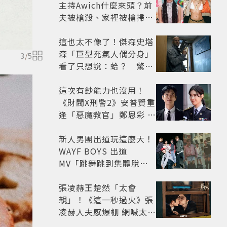
主持Awich什麼來頭？前
夫被槍殺、家裡被槍掃射
人生經歷比參演者還抓
馬！
這也太不像了！傑森史塔
森「巨型充氣人偶分身」
3
/
5
看了只想說：蛤？ 驚喜
連本尊都吐槽
這次有鈔能力也沒用！
《財閥X刑警2》安普賢重
逢「惡魔教官」鄭恩彩 首
播收視6.1%超第一季開
紅盤
新人男團出道玩這麼大！
WAYF BOYS 出道
MV「跳舞跳到集體脫
褲」超鬧 30秒對鏡清唱
影片爆紅
張凌赫王楚然「太會
親」！《這一秒過火》張
凌赫人夫感爆棚 網喊太有
氛圍