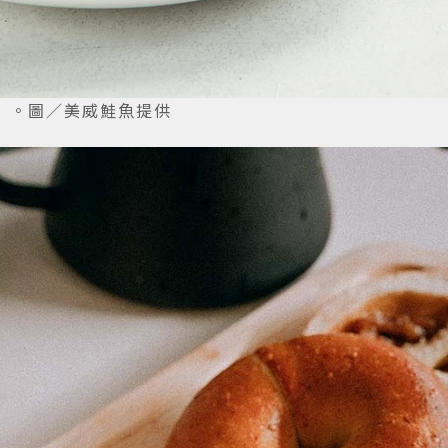
」。圖／美威鮭魚提供