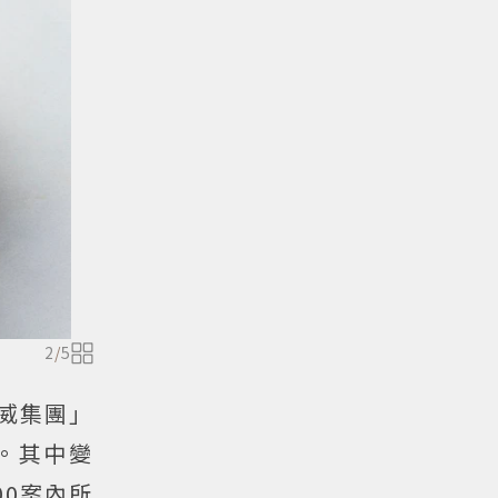
2
/
5
美威集團」
。其中變
0案內所