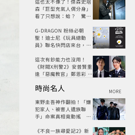
馬！
這也太不像了！傑森史塔
森「巨型充氣人偶分身」
看了只想說：蛤？ 驚喜
連本尊都吐槽
G-DRAGON 粉絲必朝
聖！迪士尼《玩具總動
員》聯名快閃店來台，限
定商品與打卡亮點公開
這次有鈔能力也沒用！
《財閥X刑警2》安普賢重
逢「惡魔教官」鄭恩彩 首
播收視6.1%超第一季開
時尚名人
紅盤
MORE
東野圭吾神作翻拍！「嫌
犯家人、被害人遺族聯
手」命案真相竟動搖
《天使與蝙蝠》超越懸疑
框架展開
《不良一族尋愛記2》新