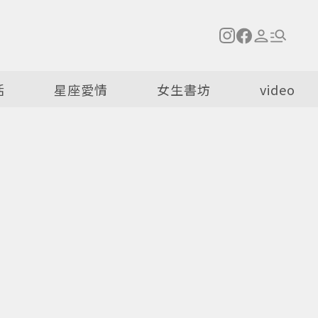
活
星座愛情
女生書坊
video