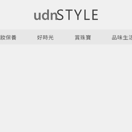
美妝保養
好時光
賞珠寶
品味生