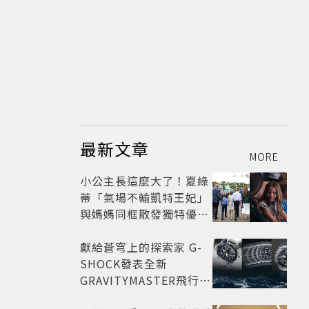
最新文章
MORE
小公主長這麼大了！夏綠
蒂「氣場不輸凱特王妃」
與媽媽同框散發獨特優雅
氣質 網友狂讚
獻給蒼穹上的探索家 G-
SHOCK發表全新
GRAVITYMASTER飛行表
與天比高