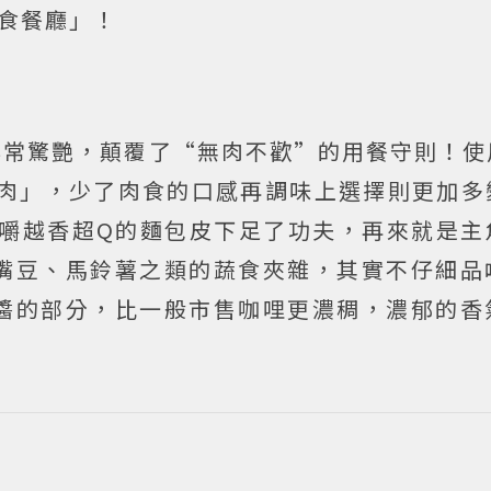
食餐廳」！
儂編非常驚艷，顛覆了“無肉不歡”的用餐守則！
肉」，少了肉食的口感再調味上選擇則更加多
嚼越香超Q的麵包皮下足了功夫，再來就是主
嘴豆、馬鈴薯之類的蔬食夾雜，其實不仔細品
醬的部分，比一般市售咖哩更濃稠，濃郁的香