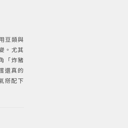
使用豆類與
變。尤其
角「炸豬
嚐還真的
氣搭配下