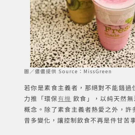
圖／儂儂提供 Source：MissGreen
若你是素食主義者，那絕對不能錯過位
力推「環保
有機
飲食」，以純天然無
概念。除了素食主義者熱愛之外，許多
昔多變化，讓控制飲食不再是件甘苦