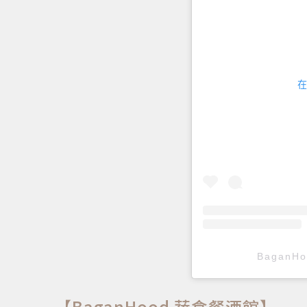
在
BaganH
【BaganHood 蔬食餐酒館】