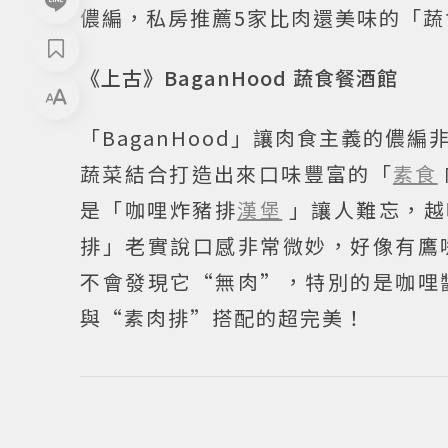
儂編，私房推薦5家比肉還美味的「蔬
《上古》BaganHood 蔬食餐酒館
「BaganHood」讓肉食主義的
蔬菜結合打造出來口味豐富的「
素食
是「咖哩炸豬排
漢堡
」讓人難忘，越
排」老實說口感非常微妙，好像有鷹
不會發現它“無肉”，特別的是咖哩
與“素肉排”搭配的超完美！