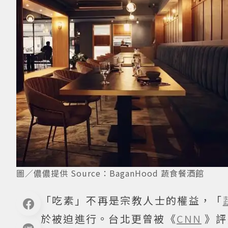
圖／儂儂提供 Source：BaganHood 蔬食餐酒館
「吃素」不再是宗教人士的權益，「
於被迫進行。台北更曾被《
CNN
》評