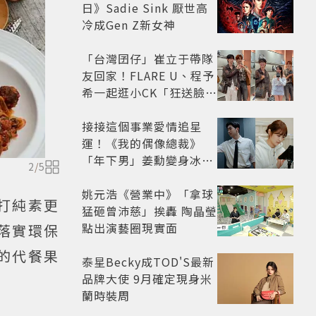
日》Sadie Sink 厭世高
冷成Gen Z新女神
「台灣囝仔」崔立于帶隊
友回家！FLARE U、程予
希一起逛小CK「狂送臉頰
愛心、WINK」親曝中山
站私藏必逛名單
接接這個事業愛情追星
運！《我的偶像總裁》
「年下男」姜勳變身冰山
2
/
5
總裁 金慧峻追星成功還偶
遇愛情
姚元浩《營業中》「拿球
主打純素更
猛砸曾沛慈」挨轟 陶晶瑩
點出演藝圈現實面
落實環保
出的代餐果
泰星Becky成TOD'S最新
品牌大使 9月確定現身米
蘭時裝周