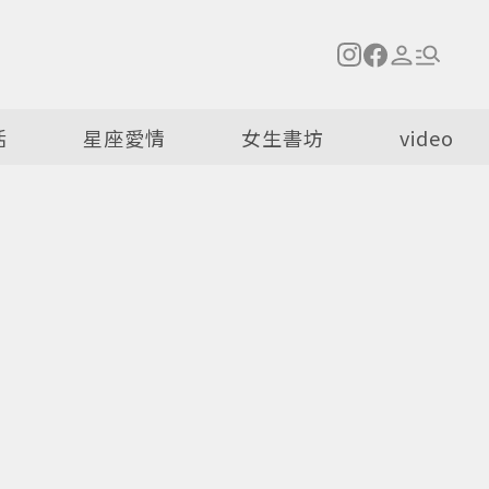
活
星座愛情
女生書坊
video