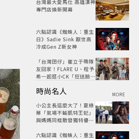
台灣最大愛馬仕 高雄漢神
專門店煥新開幕
六點認識《蜘蛛人：重生
日》Sadie Sink 厭世高
冷成Gen Z新女神
「台灣囝仔」崔立于帶隊
友回家！FLARE U、程予
希一起逛小CK「狂送臉頰
愛心、WINK」親曝中山
時尚名人
站私藏必逛名單
MORE
小公主長這麼大了！夏綠
蒂「氣場不輸凱特王妃」
與媽媽同框散發獨特優雅
氣質 網友狂讚
六點認識《蜘蛛人：重生