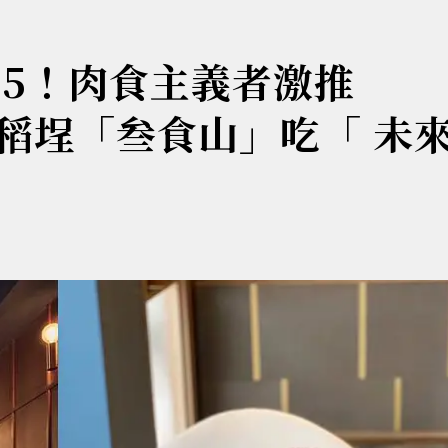
 5！肉食主義者激推
，大稻埕「叁食山」吃「 未