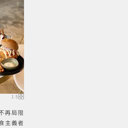
1
/
5
不再局限
食主義者