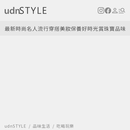
最新
時尚名人
流行穿搭
美妝保養
好時光
賞珠寶
品味
udnSTYLE
品味生活
吃喝玩樂