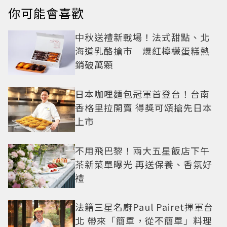
你可能會喜歡
中秋送禮新戰場！法式甜點、北
海道乳酪搶市 爆紅檸檬蛋糕熱
銷破萬顆
日本咖哩麵包冠軍首登台！台南
香格里拉開賣 得獎可頌搶先日本
上市
不用飛巴黎！兩大五星飯店下午
茶新菜單曝光 再送保養、香氛好
禮
法籍三星名廚Paul Pairet揮軍台
北 帶來「簡單，從不簡單」料理