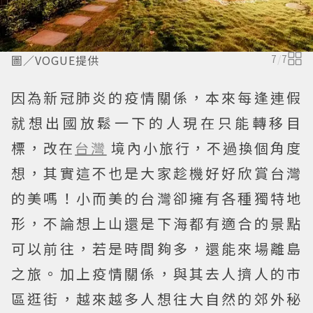
圖／VOGUE提供
7
/
7
因為新冠肺炎的疫情關係，本來每逢連假
就想出國放鬆一下的人現在只能轉移目
標，改在
台灣
境內小旅行，不過換個角度
想，其實這不也是大家趁機好好欣賞台灣
的美嗎！小而美的台灣卻擁有各種獨特地
形，不論想上山還是下海都有適合的景點
可以前往，若是時間夠多，還能來場離島
之旅。加上疫情關係，與其去人擠人的市
區逛街，越來越多人想往大自然的郊外秘