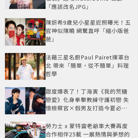
「應該改名JPG」
陳妍希9歲兒小星星近照曝光！五
官神似陳曉 網驚直呼「縮小版爸
爸」
法籍三星名廚Paul Pairet揮軍台
北 帶來「簡單，從不簡單」料理
哲學
甜度爆表了！丁海寅《我的荒糖
戀愛》化身拳擊教練守護初戀 失
憶檢察官×假男友打造今夏必看
小甜劇
勞力士 x 蒙特雷老爺車大賽再度
合作相伴25載 一展熱情與夢想的