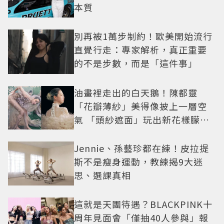
本質
別再被1萬步制約！歐美開始流行
直覺行走：專家解析，真正重要
的不是步數，而是「這件事」
油畫裡走出的白天鵝！陳都靈
「花瓣薄紗」美得像披上一層空
氣 「頭紗遮面」玩出新花樣朦朧
美感太仙
Jennie、孫藝珍都在練！皮拉提
斯不是瘦身運動，教練揭9大迷
思、選課真相
這就是天團待遇？BLACKPINK十
周年見面會「僅抽40人參與」報