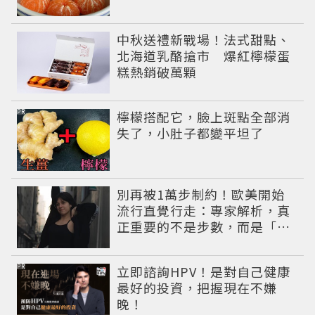
中秋送禮新戰場！法式甜點、
北海道乳酪搶市 爆紅檸檬蛋
糕熱銷破萬顆
PR
檸檬搭配它，臉上斑點全部消
失了，小肚子都變平坦了
別再被1萬步制約！歐美開始
流行直覺行走：專家解析，真
正重要的不是步數，而是「這
件事」
PR
立即諮詢HPV！是對自己健康
最好的投資，把握現在不嫌
晚！