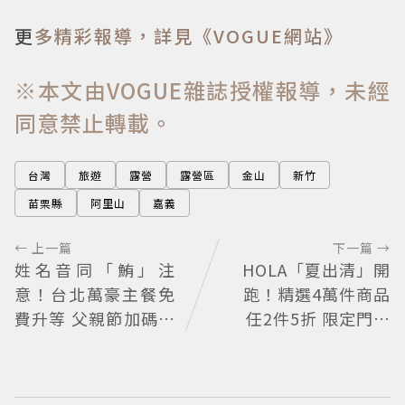
更
多精彩報導，詳見《VOGUE網站》
※本文由VOGUE雜誌授權報導，未經
同意禁止轉載。
台灣
旅遊
露營
露營區
金山
新竹
苗栗縣
阿里山
嘉義
← 上一篇
下一篇 →
姓名音同「鮪」注
HOLA「夏出清」開
意！台北萬豪主餐免
跑！精選4萬件商品
費升等 父親節加碼鮪
任2件5折 限定門市
魚現切秀
絕版品5折起