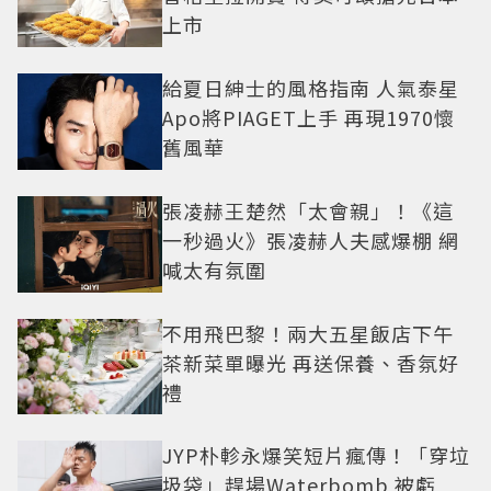
上市
給夏日紳士的風格指南 人氣泰星
Apo將PIAGET上手 再現1970懷
舊風華
張凌赫王楚然「太會親」！《這
一秒過火》張凌赫人夫感爆棚 網
喊太有氛圍
不用飛巴黎！兩大五星飯店下午
茶新菜單曝光 再送保養、香氛好
禮
JYP朴軫永爆笑短片瘋傳！「穿垃
圾袋」趕場Waterbomb 被虧