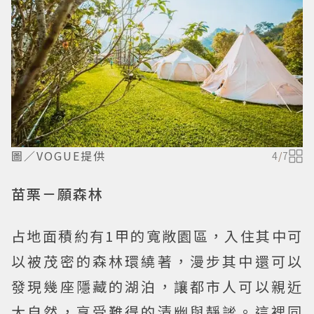
圖／VOGUE提供
4
/
7
苗栗－願森林
占地面積約有1甲的寬敞園區，入住其中可
以被茂密的森林環繞著，漫步其中還可以
發現幾座隱藏的湖泊，讓都市人可以親近
大自然，享受難得的清幽與靜謐。這裡同