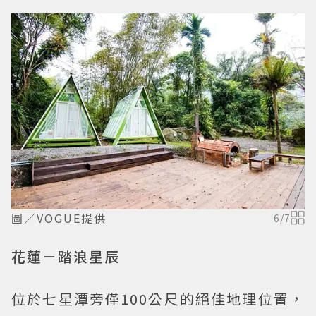
圖／VOGUE提供
6
/
7
花蓮－踏浪星辰
位於七星潭旁僅100公尺的絕佳地理位置，