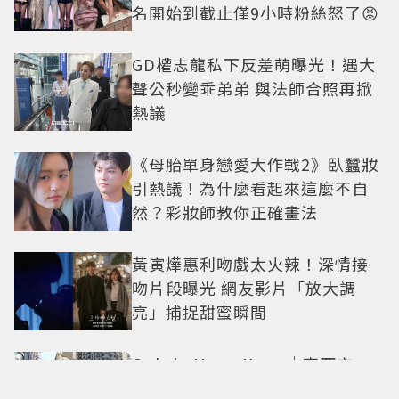
名開始到截止僅9小時粉絲怒了😡
GD權志龍私下反差萌曝光！遇大
聲公秒變乖弟弟 與法師合照再掀
熱議
《母胎單身戀愛大作戰2》臥蠶妝
引熱議！為什麼看起來這麼不自
然？彩妝師教你正確畫法
黃寅燁惠利吻戲太火辣！深情接
吻片段曝光 網友影片「放大調
亮」捕捉甜蜜瞬間
Only in Hong Kong｜東西交
融，新舊並存 ｜摺疊城市-香港