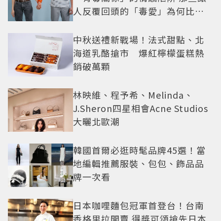
人反覆回頭的「毒愛」為何比菸
還難戒？
中秋送禮新戰場！法式甜點、北
海道乳酪搶市 爆紅檸檬蛋糕熱
銷破萬顆
林映維、程予希、Melinda、
J.Sheron四星相會Acne Studios
大曬北歐潮
韓國首爾必逛時髦品牌45選！當
地編輯推薦服裝、包包、飾品品
牌一次看
日本咖哩麵包冠軍首登台！台南
香格里拉開賣 得獎可頌搶先日本