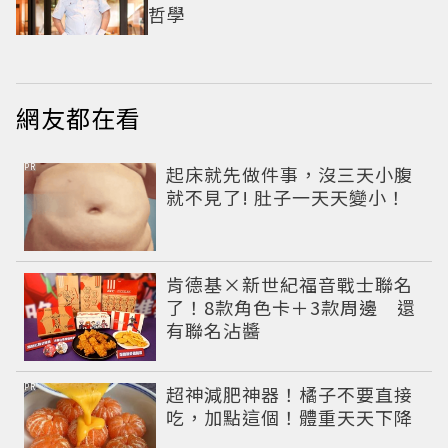
哲學
網友都在看
PR
起床就先做件事，沒三天小腹
就不見了! 肚子一天天變小！
肯德基×新世紀福音戰士聯名
了！8款角色卡＋3款周邊 還
有聯名沾醬
PR
超神減肥神器！橘子不要直接
吃，加點這個！體重天天下降