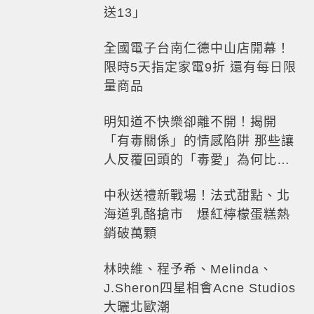
送13」
全國電子台南仁德中山店開幕！
限時5天指定家電9折 還有每日限
量商品
明知道不快樂卻離不開！揭開
「有毒關係」的情感陷阱 那些讓
人反覆回頭的「毒愛」為何比菸
還難戒？
中秋送禮新戰場！法式甜點、北
海道乳酪搶市 爆紅檸檬蛋糕熱
銷破萬顆
林映維、程予希、Melinda、
J.Sheron四星相會Acne Studios
大曬北歐潮