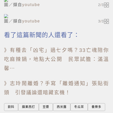
圖／擷自
youtube
2
/
3
圖／擷自
youtube
3
/
3
看了這篇新聞的人還看了：
》有種去「凶宅」過七夕嗎？33亡魂陪你
吃麻辣鍋，地點大公開 民眾試膽：滿溫
馨⋯
》志玲鬧離婚？手寫「離婚通知」張貼街
頭 引發議論還暗藏玄機！
飲料
蘋果西打
豆漿
西米露
冬瓜茶
養樂多