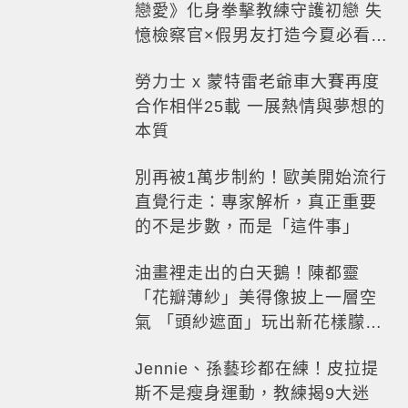
戀愛》化身拳擊教練守護初戀 失
憶檢察官×假男友打造今夏必看小
甜劇
勞力士 x 蒙特雷老爺車大賽再度
合作相伴25載 一展熱情與夢想的
本質
別再被1萬步制約！歐美開始流行
直覺行走：專家解析，真正重要
的不是步數，而是「這件事」
油畫裡走出的白天鵝！陳都靈
「花瓣薄紗」美得像披上一層空
氣 「頭紗遮面」玩出新花樣朦朧
美感太仙
Jennie、孫藝珍都在練！皮拉提
斯不是瘦身運動，教練揭9大迷