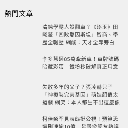
熱門文章
清純學霸人設翻車？《逐玉》田
曦薇「四敗愛因斯坦」智商、學
歷全輾壓 網酸：天才全靠旁白
李多慧砸85萬牽新車！車牌號碼
暗藏彩蛋 鐵粉秒破解真正用意
失散多年的父子？張凌赫兒子
「神複製完美基因」萌娃顏值太
搶戲 網笑：本人都生不出這麼像
柯佳嬿罕見表態挺公視！預算恐
遭刪凍逾10億 發聲掀網友熱議