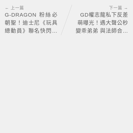
← 上一篇
下一篇 →
G-DRAGON 粉絲必
GD權志龍私下反差
朝聖！迪士尼《玩具
萌曝光！遇大聲公秒
總動員》聯名快閃店
變乖弟弟 與法師合照
來台，限定商品與打
再掀熱議
卡亮點公開