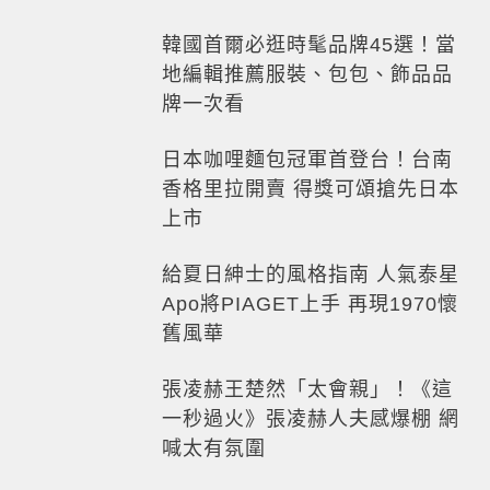
韓國首爾必逛時髦品牌45選！當
地編輯推薦服裝、包包、飾品品
牌一次看
日本咖哩麵包冠軍首登台！台南
香格里拉開賣 得獎可頌搶先日本
上市
給夏日紳士的風格指南 人氣泰星
Apo將PIAGET上手 再現1970懷
舊風華
張凌赫王楚然「太會親」！《這
一秒過火》張凌赫人夫感爆棚 網
喊太有氛圍