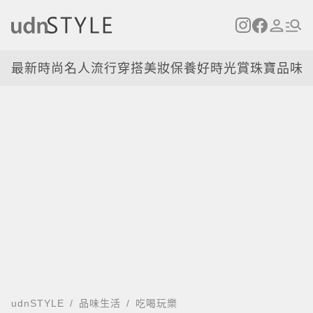
最新
時尚名人
流行穿搭
美妝保養
好時光
賞珠寶
品味
udnSTYLE
品味生活
吃喝玩樂