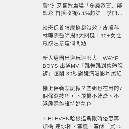
警2》安普賢重逢「惡魔教官」鄭
恩彩 首播收視6.1%超第一季開紅
盤
淡斑保養怎麼擦都沒效？皮膚科
林暐熙醫師揭3大關鍵，30+女性
最該注意這個問題
新人男團出道玩這麼大！WAYF
BOYS 出道MV「跳舞跳到集體脫
褲」超鬧 30秒對鏡清唱影片爆紅
機上保養怎麼做？空姐也在用的7
個保濕技巧，下飛機不乾燥、不
浮腫還能維持好氣色
7-ELEVEN哈根達斯限時優惠再
加碼 迷你杯、雪糕、雪酥「買10