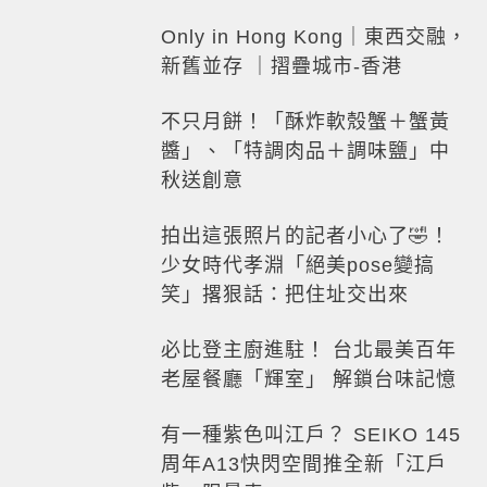
Only in Hong Kong｜東西交融，
新舊並存 ｜摺疊城市-香港
不只月餅！「酥炸軟殼蟹＋蟹黃
醬」、「特調肉品＋調味鹽」中
秋送創意
拍出這張照片的記者小心了🤣！
少女時代孝淵「絕美pose變搞
笑」撂狠話：把住址交出來
必比登主廚進駐！ 台北最美百年
老屋餐廳「輝室」 解鎖台味記憶
有一種紫色叫江戶？ SEIKO 145
周年A13快閃空間推全新「江戶