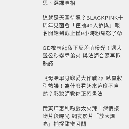
思、選課真相
這就是天團待遇？BLACKPINK十
周年見面會「僅抽40人參與」報
名開始到截止僅9小時粉絲怒了😡
GD權志龍私下反差萌曝光！遇大
聲公秒變乖弟弟 與法師合照再掀
熱議
《母胎單身戀愛大作戰2》臥蠶妝
引熱議！為什麼看起來這麼不自
然？彩妝師教你正確畫法
黃寅燁惠利吻戲太火辣！深情接
吻片段曝光 網友影片「放大調
亮」捕捉甜蜜瞬間