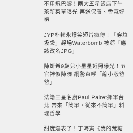
不用飛巴黎！兩大五星飯店下午
茶新菜單曝光 再送保養、香氛好
禮
JYP朴軫永爆笑短片瘋傳！「穿垃
圾袋」趕場Waterbomb 被虧「應
該改名JPG」
陳妍希9歲兒小星星近照曝光！五
官神似陳曉 網驚直呼「縮小版爸
爸」
法籍三星名廚Paul Pairet揮軍台
北 帶來「簡單，從來不簡單」料
理哲學
甜度爆表了！丁海寅《我的荒糖