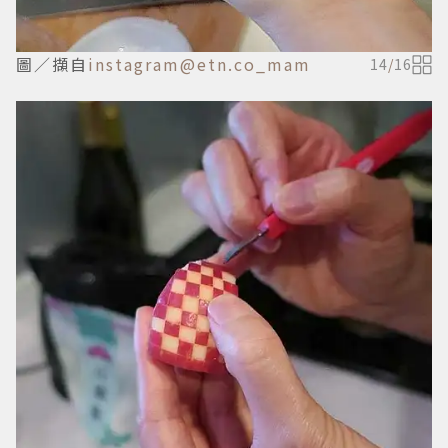
圖／擷自
instagram@etn.co_mam
14
/
16