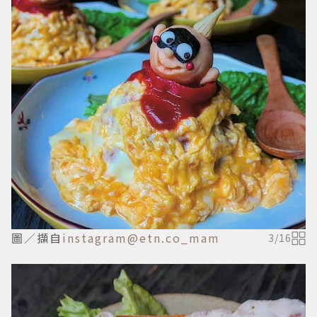
圖／擷自
instagram@etn.co_mam
3
/
16