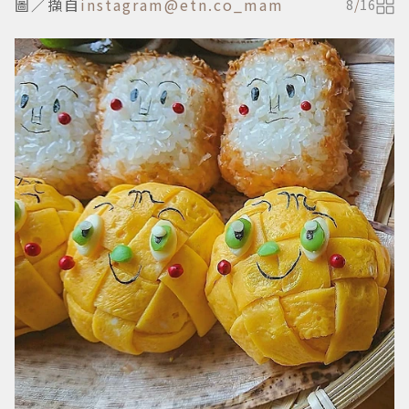
圖／擷自
instagram@etn.co_mam
8
/
16