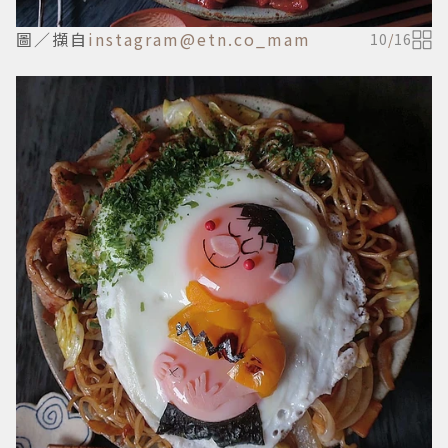
圖／擷自
instagram@etn.co_mam
10
/
16