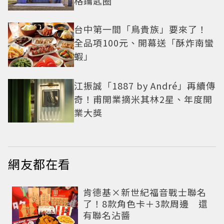
格鑰匙圈
台中第一間「鳥貴族」要來了！
全品項100元、開幕送「酥炸南蠻
蝦」
江振誠「1887 by André」再續傳
奇！甫開業摘米其林2星、年度開
業大獎
網友都在看
肯德基×新世紀福音戰士聯名
了！8款角色卡＋3款周邊 還
有聯名沾醬