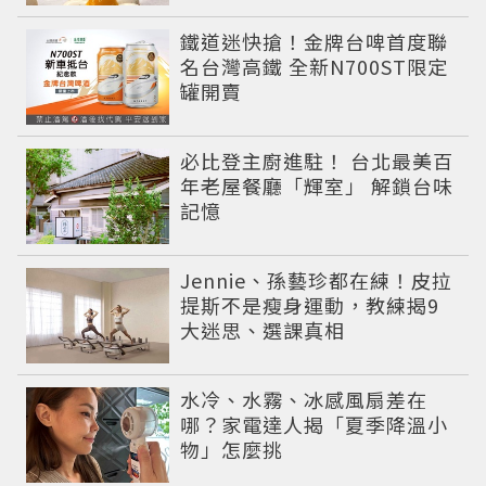
鐵道迷快搶！金牌台啤首度聯
名台灣高鐵 全新N700ST限定
罐開賣
必比登主廚進駐！ 台北最美百
年老屋餐廳「輝室」 解鎖台味
記憶
Jennie、孫藝珍都在練！皮拉
提斯不是瘦身運動，教練揭9
大迷思、選課真相
水冷、水霧、冰感風扇差在
哪？家電達人揭「夏季降溫小
物」怎麼挑