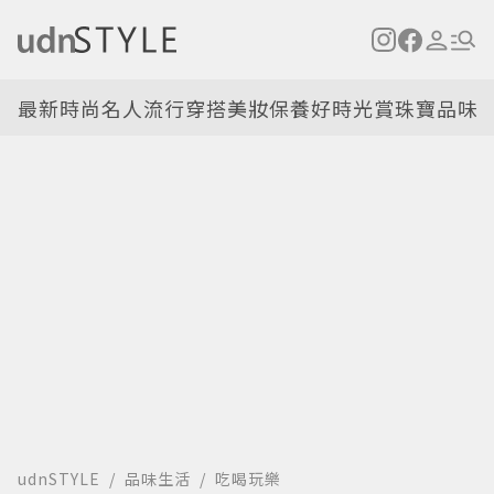
最新
時尚名人
流行穿搭
美妝保養
好時光
賞珠寶
品味
udnSTYLE
品味生活
吃喝玩樂