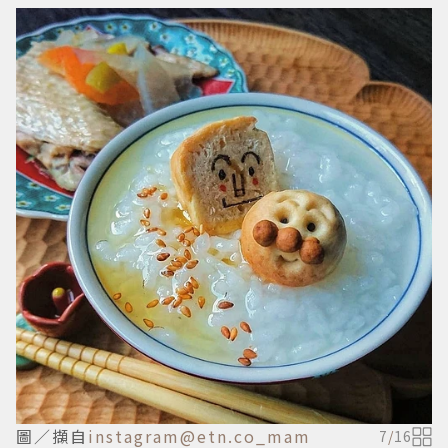
圖／擷自
instagram@etn.co_mam
7
/
16