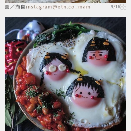
圖／擷自
instagram@etn.co_mam
9
/
16