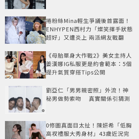
捲粉絲Mina輕生爭議後首露面！
ENHYPEN西村力「燦笑揮手狀態
超好」又遭炎上 兩派網友戰翻
《母胎單身大作戰2》美女主持人
姜漢娜IG私服更是約會範本：5個
提升氣質穿搭Tips公開
劉亞仁「男男親密照」外流！神
秘男做勢索吻 真實關係引猜測
0修圖真面目太扯！陳妍希「低胸
高衩禮服大秀身材」43歲近況完