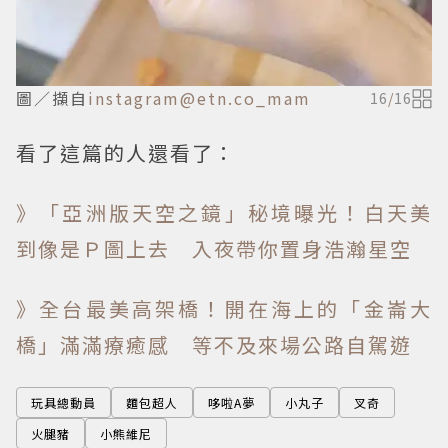
圖／擷自
instagram@etn.co_mam
16
/
16
看了這篇的人還看了：
》「亞洲版天空之鏡」秘境曝光！白天美
到像是Ｐ圖上去 入夜帶你置身浩瀚星空
》全台最美高架橋！開在海上的「金崙大
橋」滿滿療癒感 等不及來場公路自駕遊
玩具總動員
麵包超人
哆啦A夢
小丸子
叉奇
火腿豬
小熊維尼