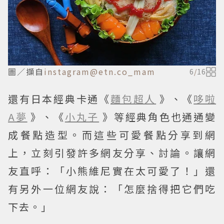
圖／擷自
instagram@etn.co_mam
6
/
16
還有日本經典卡通《
麵包超人
》、《
哆啦
A夢
》、《
小丸子
》等經典角色也通通變
成餐點造型。而這些可愛餐點分享到網
上，立刻引發許多網友分享、討論。讓網
友直呼：「小熊維尼實在太可愛了！」還
有另外一位網友說：「怎麼捨得把它們吃
下去。」