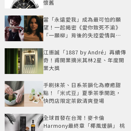
懷舊
當「永遠愛我」成為最可怕的願
望！一起揭密《愛你致死不渝》
「一願柳」背後的失控愛情與爆
紅之路
江振誠「1887 by André」再續傳
奇！甫開業摘米其林2星、年度開
業大獎
手刷抹茶、日系茶韻化為療癒甜
點！「米弎豆」夏季茶季開跑，
快閃店限定茶飲清爽登場
全球首發在台灣！麥卡倫
Harmony最終章「椰風煖韻」 桃