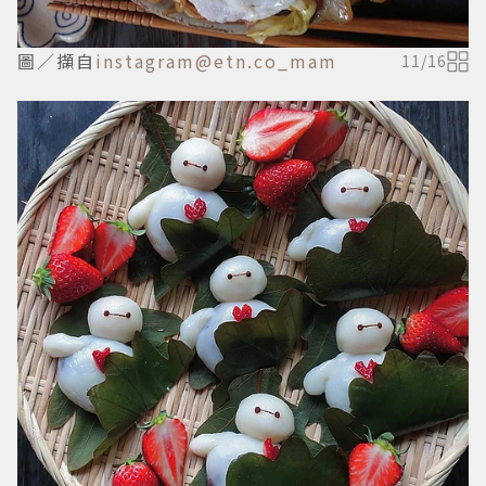
圖／擷自
instagram@etn.co_mam
11
/
16