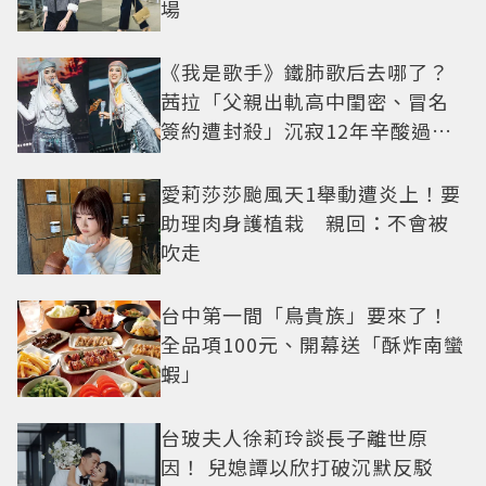
場
《我是歌手》鐵肺歌后去哪了？
茜拉「父親出軌高中閨密、冒名
簽約遭封殺」沉寂12年辛酸過往
曝光
愛莉莎莎颱風天1舉動遭炎上！要
助理肉身護植栽 親回：不會被
吹走
台中第一間「鳥貴族」要來了！
全品項100元、開幕送「酥炸南蠻
蝦」
台玻夫人徐莉玲談長子離世原
因！ 兒媳譚以欣打破沉默反駁