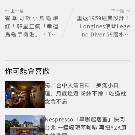
← 上一篇
下一篇 →
崔傘同款小烏龜爆
重返1959經典設計！
紅！韓星正瘋「幸運
Longines浪琴Lege
烏龜手機貼」，TWI
nd Diver 59潛水表
CE娜璉、KIOF也貼
復刻懷舊
上求好運
你可能會喜歡
獨／台中人氣日料「美滿小料
理」月底熄燈 粉絲不捨：吃過就
念念不忘
Nespresso「早咖起居室」快閃
台北 一鍵喝現萃咖啡 再扭Y2K風