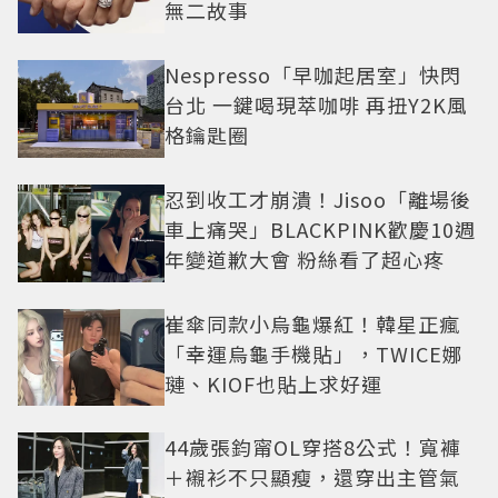
無二故事
Nespresso「早咖起居室」快閃
台北 一鍵喝現萃咖啡 再扭Y2K風
格鑰匙圈
忍到收工才崩潰！Jisoo「離場後
車上痛哭」BLACKPINK歡慶10週
年變道歉大會 粉絲看了超心疼
崔傘同款小烏龜爆紅！韓星正瘋
「幸運烏龜手機貼」，TWICE娜
璉、KIOF也貼上求好運
44歲張鈞甯OL穿搭8公式！寬褲
＋襯衫不只顯瘦，還穿出主管氣