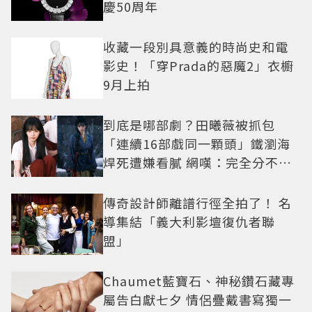
慶50周年
收藏一段別具意義的時尚史和電
影史！「穿Prada的惡魔2」衣櫥
9月上拍
到底是哪部劇？田曦薇被抓包
「連續16部戲同一顆頭」鐵瀏海
焊死遭嫌看膩 網嘆：完全分不出
角色
傳奇設計師離譜行徑全拍了！ 名
導集結「義大利影壇復仇者聯
盟」
Chaumet藍寶石、神秘鑽石藏專
屬告白獻七夕 情侶疊戴書寫獨一