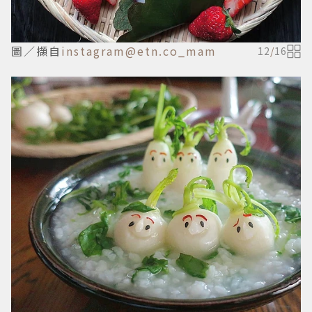
圖／擷自
instagram@etn.co_mam
12
/
16