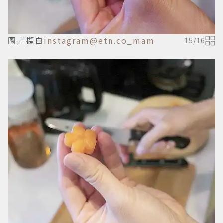
圖／擷自
instagram@etn.co_mam
15
/
16