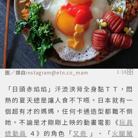
圖／擷自
instagram@etn.co_mam
1
/
16
「日頭赤焰焰」汗流浹背全身黏ＴＴ，悶
熱的夏天總是讓人食不下嚥。日本就有一
個超有才的媽媽，任何卡通造型都難不倒
她。不論是才剛剛上映的動畫電影《
玩具
總動員
４》的角色「
叉奇
」、「
火腿豬