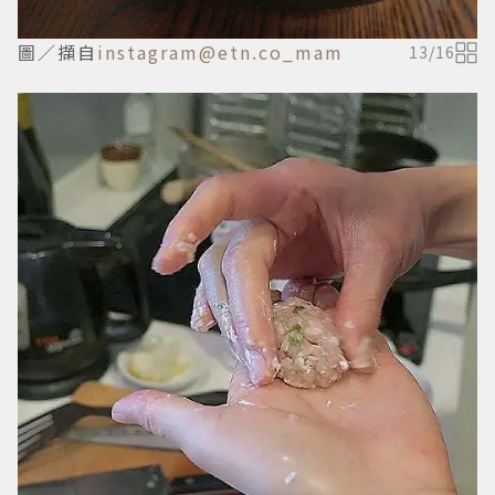
圖／擷自
instagram@etn.co_mam
13
/
16