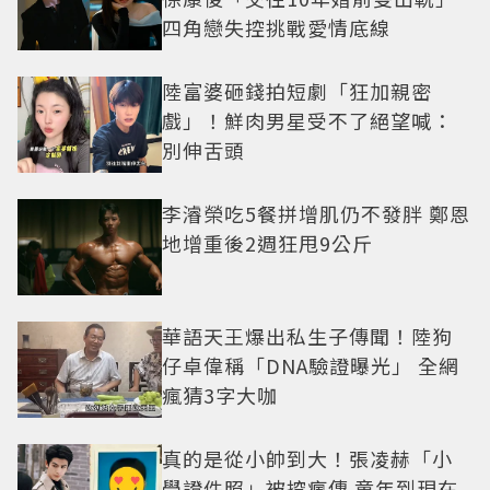
四角戀失控挑戰愛情底線
陸富婆砸錢拍短劇「狂加親密
戲」！鮮肉男星受不了絕望喊：
別伸舌頭
李濬榮吃5餐拼增肌仍不發胖 鄭恩
地增重後2週狂甩9公斤
華語天王爆出私生子傳聞！陸狗
仔卓偉稱「DNA驗證曝光」 全網
瘋猜3字大咖
真的是從小帥到大！張凌赫「小
學證件照」被挖瘋傳 童年到現在