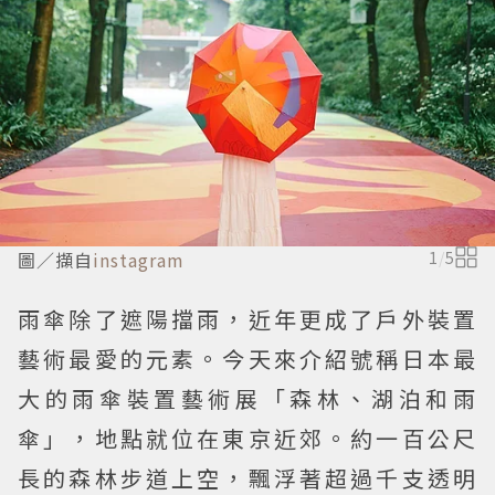
圖／擷自
instagram
1
/
5
雨傘除了遮陽擋雨，近年更成了戶外裝置
藝術最愛的元素。今天來介紹號稱日本最
大的雨傘裝置藝術展「森林、湖泊和雨
傘」，地點就位在東京近郊。約一百公尺
長的森林步道上空，飄浮著超過千支透明