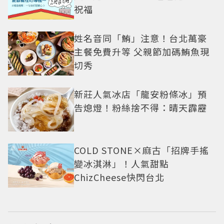
祝福
姓名音同「鮪」注意！台北萬豪
主餐免費升等 父親節加碼鮪魚現
切秀
新莊人氣冰店「龍安粉條冰」預
告熄燈！粉絲捨不得：晴天霹靂
COLD STONE×麻古「招牌手搖
變冰淇淋」！人氣甜點
ChizCheese快閃台北