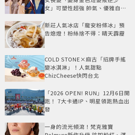
女」可塑性超強 帥氣、優雅自由
切換
新莊人氣冰店「龍安粉條冰」預
告熄燈！粉絲捨不得：晴天霹靂
COLD STONE×麻古「招牌手搖
變冰淇淋」！人氣甜點
ChizCheese快閃台北
「2026 OPEN! RUN」12月6日開
跑！ 7大卡通IP、明星領跑熱血出
發
一身的流光傾瀉！梵克雅寶
Palmyre新作升級 彷如粉紅、湛