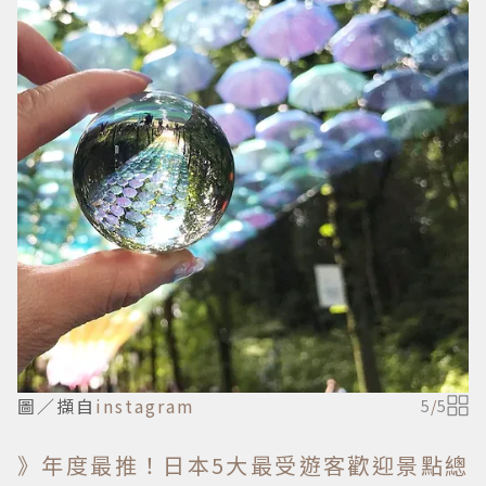
圖／擷自
instagram
5
/
5
》年度最推！日本5大最受遊客歡迎景點總