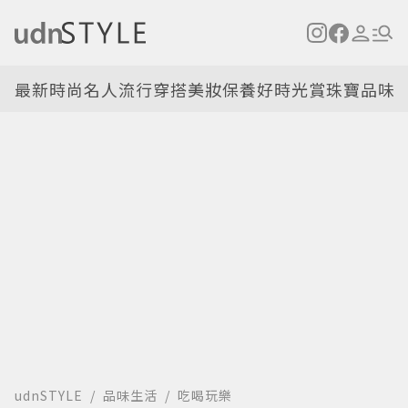
最新
時尚名人
流行穿搭
美妝保養
好時光
賞珠寶
品味
udnSTYLE
品味生活
吃喝玩樂