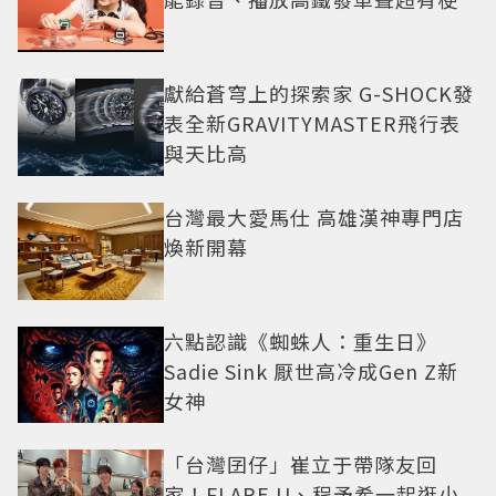
獻給蒼穹上的探索家 G-SHOCK發
表全新GRAVITYMASTER飛行表
與天比高
台灣最大愛馬仕 高雄漢神專門店
煥新開幕
六點認識《蜘蛛人：重生日》
Sadie Sink 厭世高冷成Gen Z新
女神
「台灣囝仔」崔立于帶隊友回
家！FLARE U、程予希一起逛小