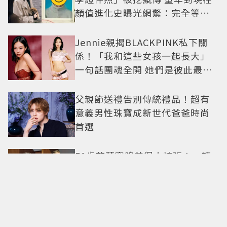
顏值進化史曝光網驚：完全等比
例長大
Jennie親揭BLACKPINK私下關
係！「我和這些女孩一起長大」
一句話團魂全開 她們是彼此最強
後盾
父親節送禮告別傳統禮品！超有
意義男性珠寶成新世代爸爸時尚
首選
50歲莎莉賽隆美得太誇張！一轉
身「裸背開到腰下」身材瘦到0死
角 逆天狀態根本不像年過半百
金秀賢回歸動作曝光！10月海外
見面會登場 2萬人場地引關注