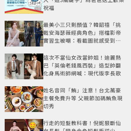
祝福
最美小三只剩顏值？韓韶禧「挑
戰安海瑟薇經典角色」搭檔影帝
實習生被嘲：看截圖就感受到演
技
這次不當仙女改當帥姐！迪麗熱
巴「英倫老錢風西裝」造型帥翻
化身馬術師網喊：現代版李長歌
姓名音同「鮪」注意！台北萬豪
主餐免費升等 父親節加碼鮪魚現
切秀
行走的短髮教科書！倪妮狠斷仙
女長髮「變身金色短髮叛逆少