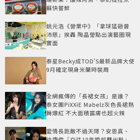
蘇快嘗鮮
姚元浩《營業中》「拿球猛砸曾
沛慈」挨轟 陶晶瑩點出演藝圈現
實面
泰星Becky成TOD'S最新品牌大使
9月確定現身米蘭時裝周
全網瘋傳的「長裙女孩」是誰？
泰女團PiXXiE Mabelz灰色長裙熱
舞爆紅 不大面積露膚也超火辣
愛情長跑敵不過天降？安恩真、
徐康俊「交往10年婚前雙出軌」