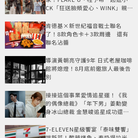
CK「狂送臉頰愛心、WINK」親曝
中山站私藏必逛名單
肯德基×新世紀福音戰士聯名
了！8款角色卡＋3款周邊 還有
聯名沾醬
導演黃朝亮守護9年 日式老屋咖啡
館將熄燈！8月底前邀旅人最後告
別
接接這個事業愛情追星運！《我
的偶像總裁》「年下男」姜勳變
身冰山總裁 金慧峻追星成功還偶
遇愛情
7-ELEVEN星級饗宴「泰味雙饗」
端新菜！酸辣烤魚、泰奶提拉米