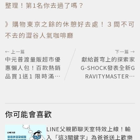
整理！第1名你去過了嗎？
》購物東京之餘的休憩好去處！３間不可
不去的澀谷人氣咖啡廳
← 上一篇
下一篇 →
中元普渡量販超市優
獻給蒼穹上的探索家
惠懶人包！百款熱銷
G-SHOCK發表全新G
品買1送1 限時滿額
RAVITYMASTER飛
最高22%回饋
行表 與天比高
你可能會喜歡
LINE父親節聊天室特效上線！輸
入「這3關鍵字」為爸爸送上歡樂