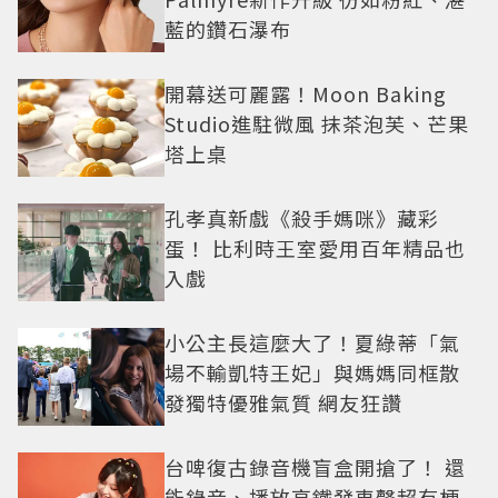
藍的鑽石瀑布
開幕送可麗露！Moon Baking
Studio進駐微風 抹茶泡芙、芒果
塔上桌
孔孝真新戲《殺手媽咪》藏彩
蛋！ 比利時王室愛用百年精品也
入戲
小公主長這麼大了！夏綠蒂「氣
場不輸凱特王妃」與媽媽同框散
發獨特優雅氣質 網友狂讚
台啤復古錄音機盲盒開搶了！ 還
能錄音、播放高鐵發車聲超有梗