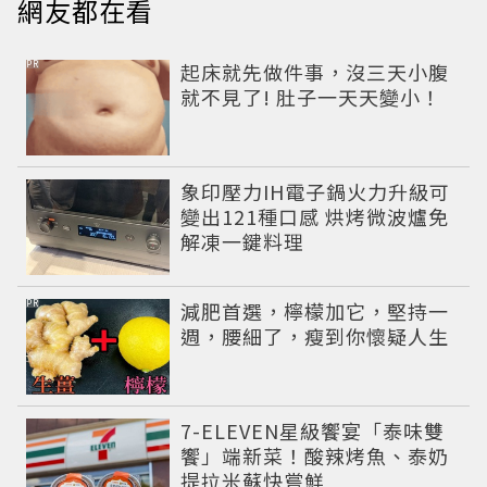
網友都在看
PR
起床就先做件事，沒三天小腹
就不見了! 肚子一天天變小！
象印壓力IH電子鍋火力升級可
變出121種口感 烘烤微波爐免
解凍一鍵料理
PR
減肥首選，檸檬加它，堅持一
週，腰細了，瘦到你懷疑人生
7-ELEVEN星級饗宴「泰味雙
饗」端新菜！酸辣烤魚、泰奶
提拉米蘇快嘗鮮