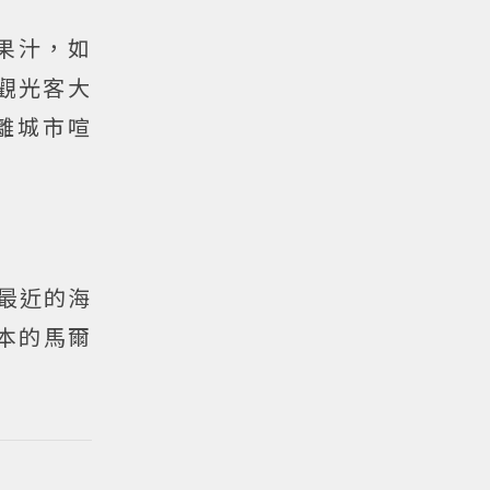
果汁，如
觀光客大
離城市喧
灣最近的海
日本的馬爾