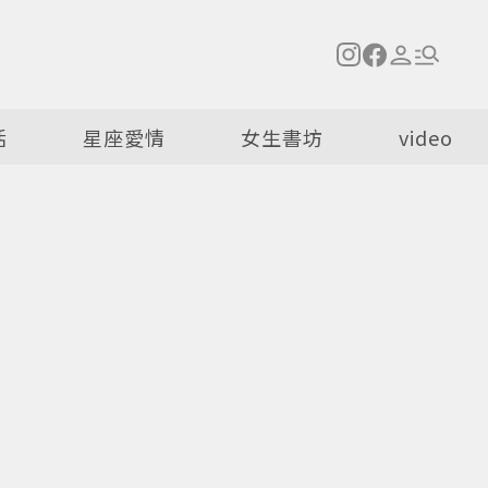
活
星座愛情
女生書坊
video