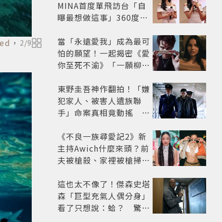
MINA首度單飛訪台「自
曝最想做這事」360度0
死角美貌保養祕訣一次公
開
當「永遠愛我」成為最可
ed
，
2
/
9
怕的願望！一起揭密《愛
你至死不渝》「一願柳」
背後的失控愛情與爆紅之
路
東野圭吾神作翻拍！「嫌
犯家人、被害人遺族聯
手」命案真相竟動搖
《天使與蝙蝠》超越懸疑
框架展開
《不良一族尋愛記2》新
主持Awich什麼來頭？前
夫被槍殺、家裡被槍掃射
人生經歷比參演者還抓
馬！
這也太不像了！傑森史塔
森「巨型充氣人偶分身」
看了只想說：蛤？ 驚喜
連本尊都吐槽