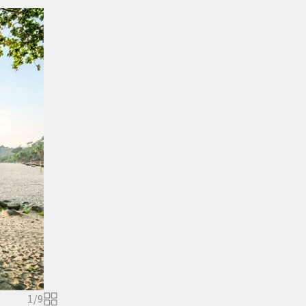
1
/
9