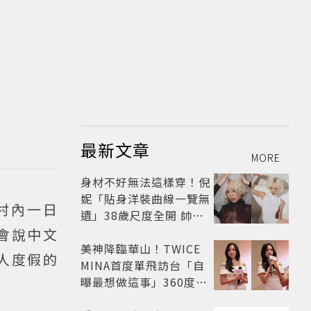
最新文章
MORE
身材不好無法這樣穿！倪
妮「貼身洋裝曲線一覽無
村內一日
遺」38歲尺度全開 帥氣
又火辣散發獨特魅力
會說中文
美神降臨華山！TWICE
人度假的
MINA首度單飛訪台「自
曝最想做這事」360度0
死角美貌保養祕訣一次公