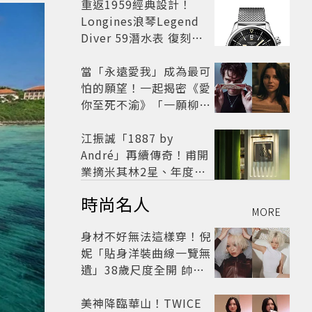
開
重返1959經典設計！
Longines浪琴Legend
Diver 59潛水表 復刻懷
舊
當「永遠愛我」成為最可
怕的願望！一起揭密《愛
你至死不渝》「一願柳」
背後的失控愛情與爆紅之
路
江振誠「1887 by
André」再續傳奇！甫開
業摘米其林2星、年度開
業大獎
時尚名人
MORE
身材不好無法這樣穿！倪
妮「貼身洋裝曲線一覽無
遺」38歲尺度全開 帥氣
又火辣散發獨特魅力
美神降臨華山！TWICE