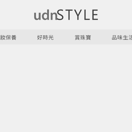
美妝保養
好時光
賞珠寶
品味生