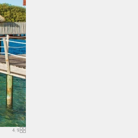
4
/
9