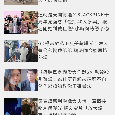
這就是天團待遇？BLACKPINK十
周年見面會「僅抽40人參與」報
名開始到截止僅9小時粉絲怒了😡
GD權志龍私下反差萌曝光！遇大
聲公秒變乖弟弟 與法師合照再掀
熱議
《母胎單身戀愛大作戰2》臥蠶妝
引熱議！為什麼看起來這麼不自
然？彩妝師教你正確畫法
黃寅燁惠利吻戲太火辣！深情接
吻片段曝光 網友影片「放大調
亮」捕捉甜蜜瞬間