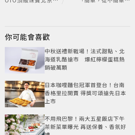
OTO頂級珠寶北京亞
「簡單，從不簡單」
洲首展
料理哲學
你可能會喜歡
中秋送禮新戰場！法式甜點、北
海道乳酪搶市 爆紅檸檬蛋糕熱
銷破萬顆
日本咖哩麵包冠軍首登台！台南
香格里拉開賣 得獎可頌搶先日本
上市
不用飛巴黎！兩大五星飯店下午
茶新菜單曝光 再送保養、香氛好
禮