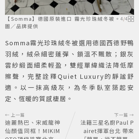
【Somma】德國原裝進口 霧光珍珠絨冬被。
4
/
4
圖／品牌提供
Somma霧光珍珠絨冬被選用德國西德野鴨
羽絨，絨朵細密蓬彈、鎖溫不飄散；銀灰
雲紗緞面細柔輕盈，雙經單緯織法降低摩
擦聲，完整詮釋Quiet Luxury的靜謐舒
適。以一抹高級灰，為冬季臥室築起安
定、恆暖的質感棲居。
← 上一篇
下一篇 →
迪麗熱巴、宋威龍神
法籍三星名廚Paul P
仙顏值同框！MIKIM
airet揮軍台北 帶來