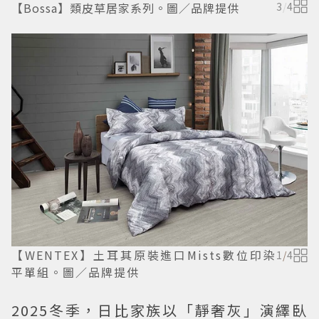
【Bossa】類皮草居家系列。圖／品牌提供
3
/
4
【WENTEX】土耳其原裝進口Mists數位印染
1
/
4
平單組。圖／品牌提供
2025冬季，日比家族以「靜奢灰」演繹臥