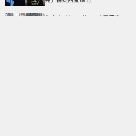
Only in Hong Kong｜東西交
融，新舊並存 ｜摺疊城市-香港
不只月餅！「酥炸軟殼蟹＋蟹黃
醬」、「特調肉品＋調味鹽」中
秋送創意
拍出這張照片的記者小心了🤣！
少女時代孝淵「絕美pose變搞
笑」撂狠話：把住址交出來
必比登主廚進駐！ 台北最美百年
老屋餐廳「輝室」 解鎖台味記憶