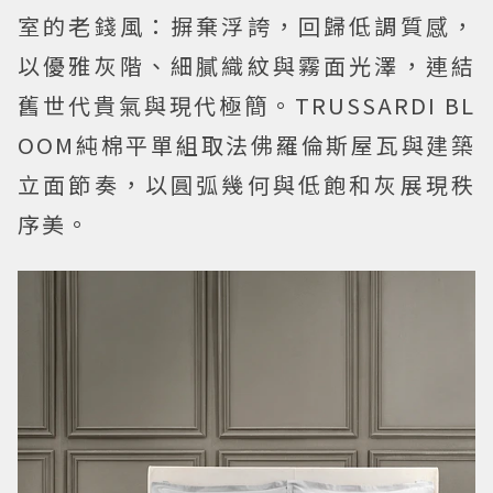
室的老錢風：摒棄浮誇，回歸低調質感，
以優雅灰階、細膩織紋與霧面光澤，連結
舊世代貴氣與現代極簡。TRUSSARDI BL
OOM純棉平單組取法佛羅倫斯屋瓦與建築
立面節奏，以圓弧幾何與低飽和灰展現秩
序美。