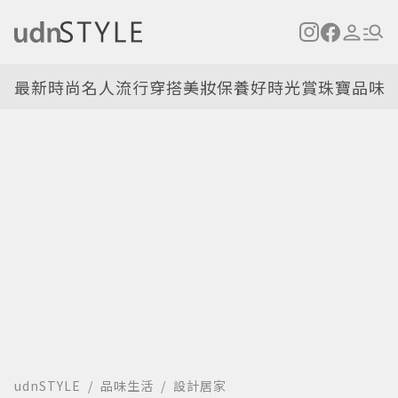
最新
時尚名人
流行穿搭
美妝保養
好時光
賞珠寶
品味
udnSTYLE
品味生活
設計居家