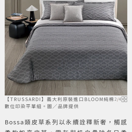
【TRUSSARDI】義大利原裝進口BLOOM純棉
2
/
4
數位印染平單組。圖／品牌提供
Bossa類皮草系列以永續詮釋新奢，觸感