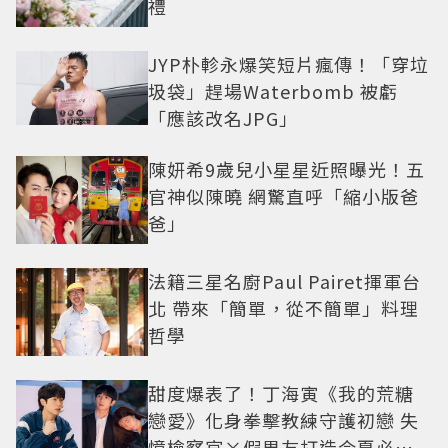
禮
JYP朴軫永爆笑短片瘋傳！「穿垃
圾袋」趕場Waterbomb 被虧
「應該改名JPG」
陳妍希9歲兒小星星近照曝光！五
官神似陳曉 網驚直呼「縮小版爸
爸」
法籍三星名廚Paul Pairet揮軍台
北 帶來「簡單，從不簡單」料理
哲學
甜度爆表了！丁海寅《我的荒糖
戀愛》化身拳擊教練守護初戀 失
憶檢察官×假男友打造今夏必看