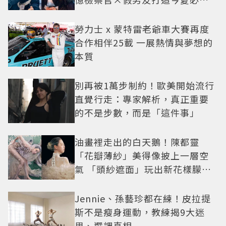
小甜劇
勞力士 x 蒙特雷老爺車大賽再度
合作相伴25載 一展熱情與夢想的
本質
別再被1萬步制約！歐美開始流行
直覺行走：專家解析，真正重要
的不是步數，而是「這件事」
油畫裡走出的白天鵝！陳都靈
「花瓣薄紗」美得像披上一層空
氣 「頭紗遮面」玩出新花樣朦朧
美感太仙
Jennie、孫藝珍都在練！皮拉提
斯不是瘦身運動，教練揭9大迷
思、選課真相