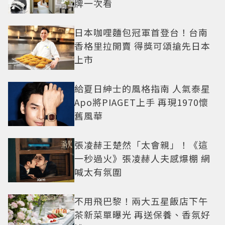
牌一次看
日本咖哩麵包冠軍首登台！台南
香格里拉開賣 得獎可頌搶先日本
上市
給夏日紳士的風格指南 人氣泰星
Apo將PIAGET上手 再現1970懷
舊風華
張凌赫王楚然「太會親」！《這
一秒過火》張凌赫人夫感爆棚 網
喊太有氛圍
不用飛巴黎！兩大五星飯店下午
茶新菜單曝光 再送保養、香氛好