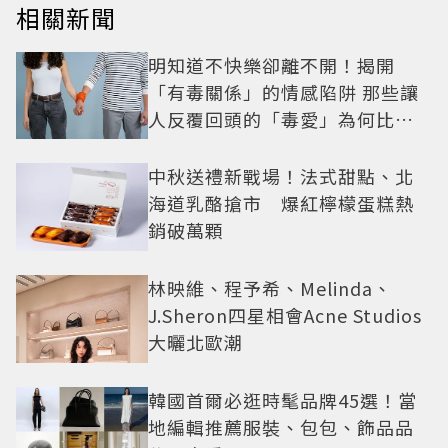
相關新聞
明知道不快樂卻離不開！揭開
「有毒關係」的情感陷阱 那些讓
人反覆回頭的「毒愛」為何比菸
還難戒？
中秋送禮新戰場！法式甜點、北
海道乳酪搶市 爆紅檸檬蛋糕熱
銷破萬顆
林映維、程予希、Melinda、
J.Sheron四星相會Acne Studios
大曬北歐潮
韓國首爾必逛時髦品牌45選！當
地編輯推薦服裝、包包、飾品品