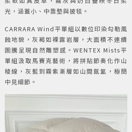
柔軟如真皮草，霧灰與奶白疊映冬日柔
光，涵蓋小、中靠墊與披毯。
CARRARA Wind平單組以數位印染勾勒風
蝕地貌，灰褐如裸露岩層，大面積不連續
圖騰呈現自然雕塑感。WENTEX Mists平
單組汲取馬賽克藝術，將拼貼節奏化作山
稜線，灰藍到霧紫漸層如山間氤氳，極簡
中見細節。