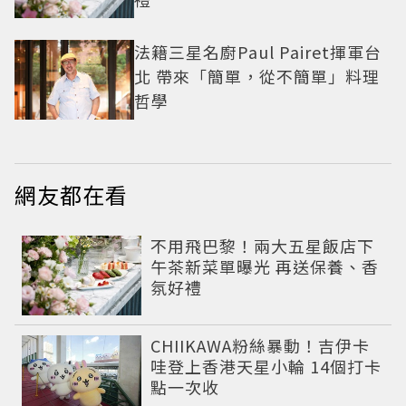
法籍三星名廚Paul Pairet揮軍台
北 帶來「簡單，從不簡單」料理
哲學
網友都在看
不用飛巴黎！兩大五星飯店下
午茶新菜單曝光 再送保養、香
氛好禮
CHIIKAWA粉絲暴動！吉伊卡
哇登上香港天星小輪 14個打卡
點一次收