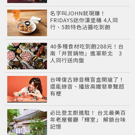
名字叫JOHN就現賺！
FRIDAYS迷你漢堡桶 4人同
行、5款特色沾醬吃到飽
40多種食材吃到飽288元！台
南「井賀鍋物」進軍新北 3
人同行送肉盤
台啤復古錄音機盲盒開搶了！
還能錄音、播放高鐵發車聲超
有梗
必比登主廚進駐！ 台北最美百
年老屋餐廳「輝室」 解鎖台味
記憶