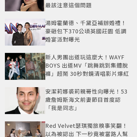
最該注意這個問題
湯姆霍蘭德、千黛亞補辦婚禮！
豪砸包下370公頃英國莊園 低調
婚宴派對曝光
新人男團出道玩這麼大！WAYF
BOYS 出道MV「跳舞跳到集體脫
褲」超鬧 30秒對鏡清唱影片爆紅
安潔莉娜裘莉親哥性向曝光！53
歲詹姆斯海文前妻節目首度認
「我是同志」
Red Velvet瑟琪獨旅糗事笑翻！
以為被認出 下一秒竟被當路人幫