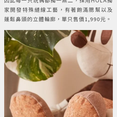
因此每一只玩偶都獨一無二，採用HOLA獨
家開發特殊縫線工藝，有著飽滿腮幫以及
蓬鬆鼻頭的立體輪廓，單只售價1,990元。