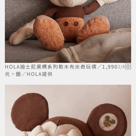
HOLA迪士尼黑標系列軟木布米奇玩偶／1,990
2
/
4
元。圖／HOLA提供