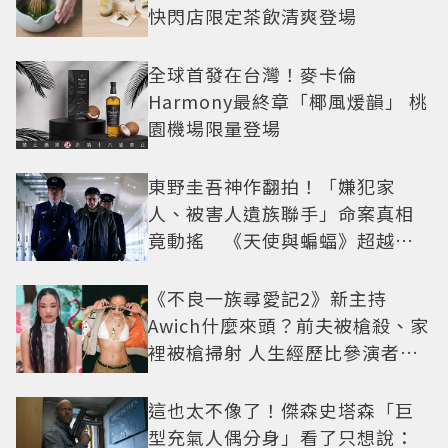
快閃店限定茶飲清爽登場
全球首發在台灣！麥卡倫
Harmony最終章「椰風煖韻」 桃
園機場限量登場
東野圭吾神作翻拍！「嫌犯家
人、被害人遺族聯手」命案真相
竟動搖 《天使與蝙蝠》超越懸
疑框架展開
《不良一族尋愛記2》新主持
Awich什麼來頭？前夫被槍殺、家
裡被槍掃射 人生經歷比參演者還
抓馬！
這也太不像了！傑森史塔森「巨
型充氣人偶分身」看了只想說：