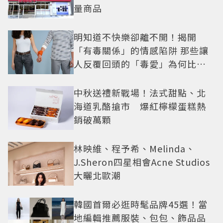
量商品
明知道不快樂卻離不開！揭開
「有毒關係」的情感陷阱 那些讓
人反覆回頭的「毒愛」為何比菸
還難戒？
中秋送禮新戰場！法式甜點、北
海道乳酪搶市 爆紅檸檬蛋糕熱
銷破萬顆
林映維、程予希、Melinda、
J.Sheron四星相會Acne Studios
大曬北歐潮
韓國首爾必逛時髦品牌45選！當
地編輯推薦服裝、包包、飾品品