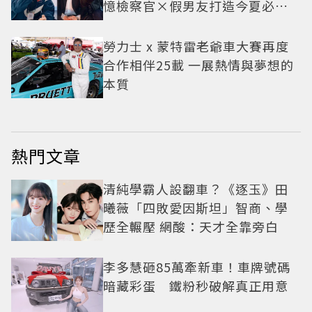
憶檢察官×假男友打造今夏必看
小甜劇
勞力士 x 蒙特雷老爺車大賽再度
合作相伴25載 一展熱情與夢想的
本質
熱門文章
清純學霸人設翻車？《逐玉》田
曦薇「四敗愛因斯坦」智商、學
歷全輾壓 網酸：天才全靠旁白
李多慧砸85萬牽新車！車牌號碼
暗藏彩蛋 鐵粉秒破解真正用意