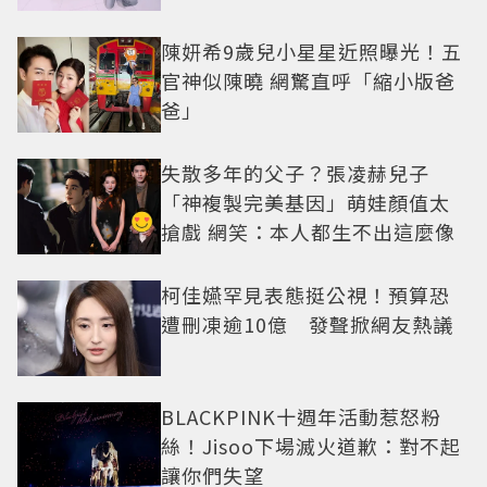
陳妍希9歲兒小星星近照曝光！五
官神似陳曉 網驚直呼「縮小版爸
爸」
失散多年的父子？張凌赫兒子
「神複製完美基因」萌娃顏值太
搶戲 網笑：本人都生不出這麼像
柯佳嬿罕見表態挺公視！預算恐
遭刪凍逾10億 發聲掀網友熱議
BLACKPINK十週年活動惹怒粉
絲！Jisoo下場滅火道歉：對不起
讓你們失望