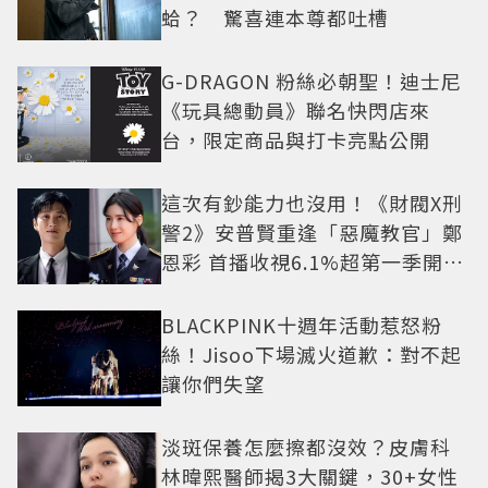
蛤？ 驚喜連本尊都吐槽
G-DRAGON 粉絲必朝聖！迪士尼
《玩具總動員》聯名快閃店來
台，限定商品與打卡亮點公開
這次有鈔能力也沒用！《財閥X刑
警2》安普賢重逢「惡魔教官」鄭
恩彩 首播收視6.1%超第一季開紅
盤
BLACKPINK十週年活動惹怒粉
絲！Jisoo下場滅火道歉：對不起
讓你們失望
淡斑保養怎麼擦都沒效？皮膚科
林暐熙醫師揭3大關鍵，30+女性