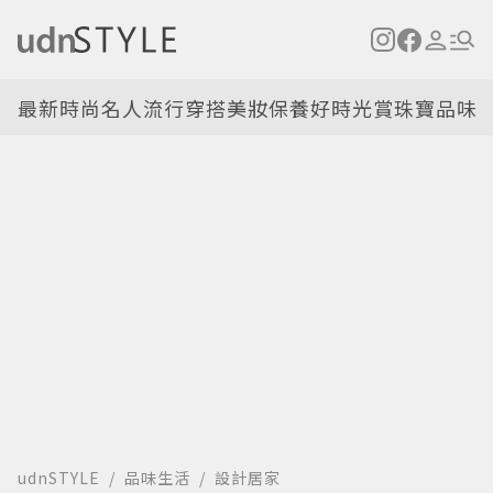
最新
時尚名人
流行穿搭
美妝保養
好時光
賞珠寶
品味
udnSTYLE
品味生活
設計居家