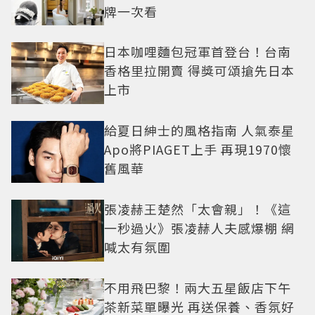
牌一次看
日本咖哩麵包冠軍首登台！台南
香格里拉開賣 得獎可頌搶先日本
上市
給夏日紳士的風格指南 人氣泰星
Apo將PIAGET上手 再現1970懷
舊風華
張凌赫王楚然「太會親」！《這
一秒過火》張凌赫人夫感爆棚 網
喊太有氛圍
不用飛巴黎！兩大五星飯店下午
茶新菜單曝光 再送保養、香氛好