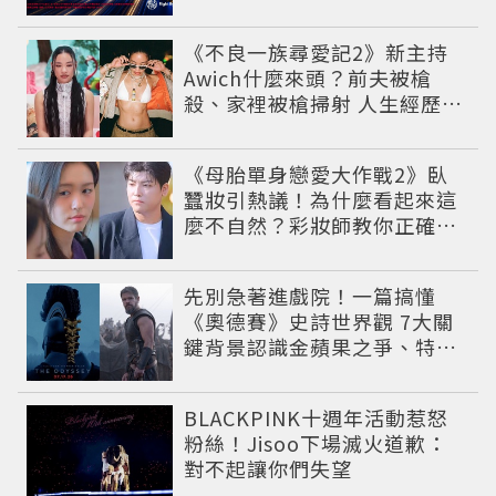
《不良一族尋愛記2》新主持
Awich什麼來頭？前夫被槍
殺、家裡被槍掃射 人生經歷比
參演者還抓馬！
《母胎單身戀愛大作戰2》臥
蠶妝引熱議！為什麼看起來這
麼不自然？彩妝師教你正確畫
法
先別急著進戲院！一篇搞懂
《奧德賽》史詩世界觀 7大關
鍵背景認識金蘋果之爭、特洛
伊戰爭與英雄悲劇
BLACKPINK十週年活動惹怒
粉絲！Jisoo下場滅火道歉：
對不起讓你們失望