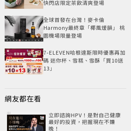
快閃店限定茶飲清爽登場
全球首發在台灣！麥卡倫
Harmony最終章「椰風煖韻」 桃
園機場限量登場
7-ELEVEN哈根達斯限時優惠再加
碼 迷你杯、雪糕、雪酥「買10送
13」
網友都在看
PR
立即諮詢HPV！是對自己健康
最好的投資，把握現在不嫌
晚！