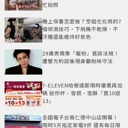
忙拍照
機上保養怎麼做？空姐也在用的7
個保濕技巧，下飛機不乾燥、不
浮腫還能維持好氣色
29歲男偶像「寵粉」竟踩法規！
遭警方約談後現身籲粉絲守法
7-ELEVEN哈根達斯限時優惠再加
碼 迷你杯、雪糕、雪酥「買10送
13」
全國電子台南仁德中山店開幕！
限時5天指定家電9折 還有每日限