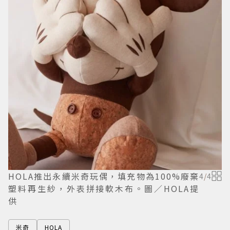
HOLA推出永續米奇玩偶，填充物為100%廢棄
4
/
4
塑料再生紗，外表拼接軟木布。圖／HOLA提
供
米奇
HOLA