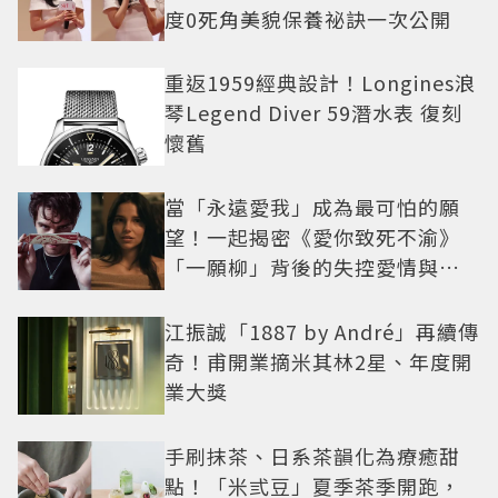
度0死角美貌保養祕訣一次公開
重返1959經典設計！Longines浪
琴Legend Diver 59潛水表 復刻
懷舊
當「永遠愛我」成為最可怕的願
望！一起揭密《愛你致死不渝》
「一願柳」背後的失控愛情與爆
紅之路
江振誠「1887 by André」再續傳
奇！甫開業摘米其林2星、年度開
業大獎
手刷抹茶、日系茶韻化為療癒甜
點！「米弎豆」夏季茶季開跑，