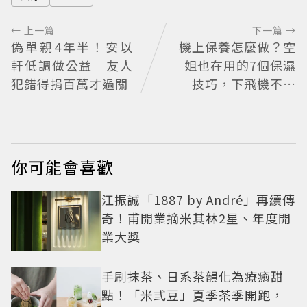
← 上一篇
下一篇 →
偽單親4年半！安以
機上保養怎麼做？空
軒低調做公益 友人
姐也在用的7個保濕
犯錯得捐百萬才過關
技巧，下飛機不乾
燥、不浮腫還能維持
好氣色
你可能會喜歡
江振誠「1887 by André」再續傳
奇！甫開業摘米其林2星、年度開
業大獎
手刷抹茶、日系茶韻化為療癒甜
點！「米弎豆」夏季茶季開跑，