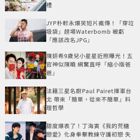
禮
JYP朴軫永爆笑短片瘋傳！「穿垃
圾袋」趕場Waterbomb 被虧
「應該改名JPG」
陳妍希9歲兒小星星近照曝光！五
官神似陳曉 網驚直呼「縮小版爸
爸」
法籍三星名廚Paul Pairet揮軍台
北 帶來「簡單，從來不簡單」料
理哲學
甜度爆表了！丁海寅《我的荒糖
戀愛》化身拳擊教練守護初戀 失