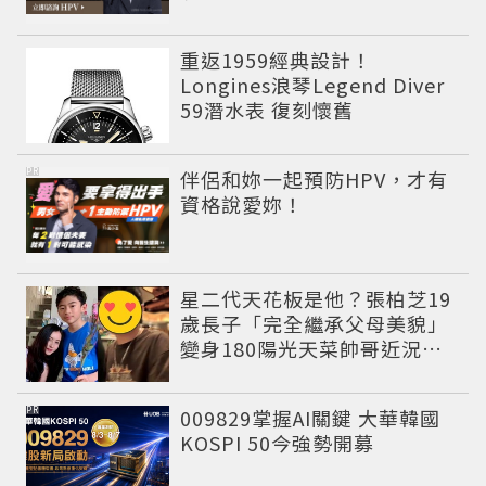
重返1959經典設計！
Longines浪琴Legend Diver
59潛水表 復刻懷舊
PR
伴侶和妳一起預防HPV，才有
資格說愛妳！
星二代天花板是他？張柏芝19
歲長子「完全繼承父母美貌」
變身180陽光天菜帥哥近況曝
光
PR
009829掌握AI關鍵 大華韓國
KOSPI 50今強勢開募