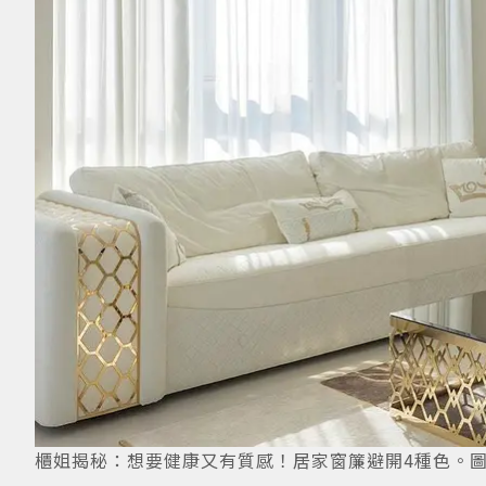
櫃姐揭秘：想要健康又有質感！居家窗簾避開4種色。圖／摘