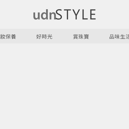
美妝保養
好時光
賞珠寶
品味生