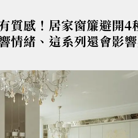
有質感！居家窗簾避開4
響情緒、這系列還會影響