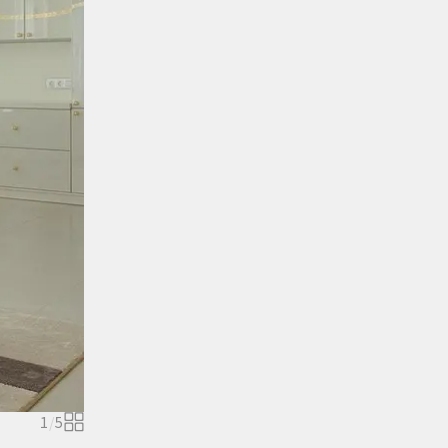
1
/
5