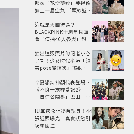
都靈「花瓣薄紗」美得像
披上一層空氣 「頭紗遮
面」玩出新花樣朦朧美感
太仙
這就是天團待遇？
BLACKPINK十周年見面
會「僅抽40人參與」報名
開始到截止僅9小時粉絲
怒了😡
拍出這張照片的記者小心
了🤣！少女時代孝淵「絕
美pose變搞笑」撂狠
話：把住址交出來
今夏戀綜神顏代表登場？
《不良一族尋愛記2》
「自信公關哥」塩田一馬
背景起底 街頭辣男翻身當
老闆
IU耳疾惡化後首現身！44
張近照曝光 真實狀態引
粉絲關注