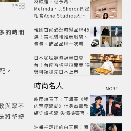
林映維、程予希、
2
/
5
Melinda、J.Sheron四星
相會Acne Studios大曬
北歐潮
韓國首爾必逛時髦品牌45
多的時間
選！當地編輯推薦服裝、
包包、飾品品牌一次看
日本咖哩麵包冠軍首登
台！台南香格里拉開賣 得
配。
獎可頌搶先日本上市
時尚名人
MORE
甜度爆表了！丁海寅《我
歡與眾不
的荒糖戀愛》化身拳擊教
練守護初戀 失憶檢察官×
是將整體
假男友打造今夏必看小甜
劇
油畫裡走出的白天鵝！陳