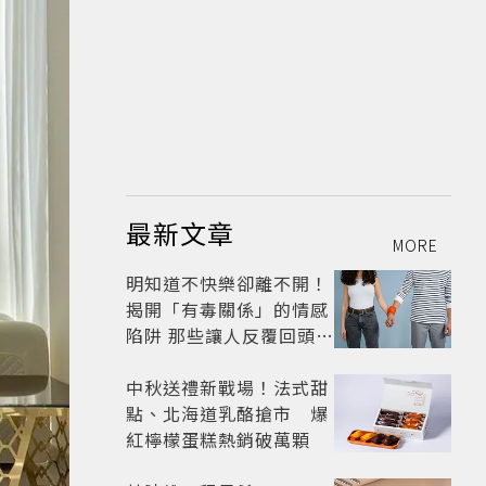
最新文章
MORE
明知道不快樂卻離不開！
揭開「有毒關係」的情感
陷阱 那些讓人反覆回頭的
「毒愛」為何比菸還難
戒？
中秋送禮新戰場！法式甜
點、北海道乳酪搶市 爆
紅檸檬蛋糕熱銷破萬顆