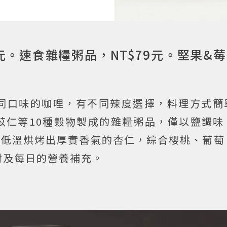
0元。速食雜糧粥品，NT$79元。堅果&莓
同口味的咖哩，有不同辣度選擇，料理方式簡
苡仁等10種穀物製成的雜糧粥品，僅以鹽調味
經低溫烘烤出厚實香氣的杏仁，綜合櫻桃、葡萄
材及每日的營養補充。