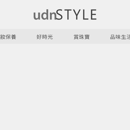
美妝保養
好時光
賞珠寶
品味生