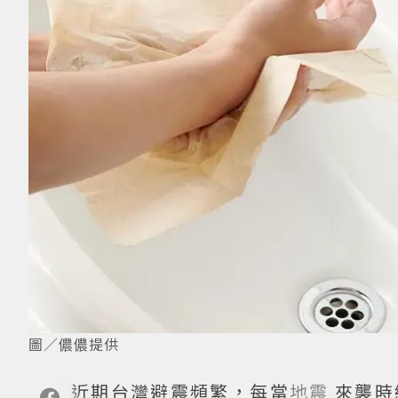
圖／儂儂提供
近期台灣避震頻繁，每當
地震
來襲時