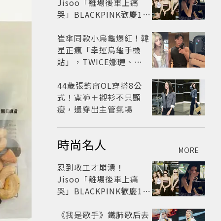
Jisoo「離場後車上痛
哭」BLACKPINK歡慶10
週年變道歉大會 粉絲看了
超心疼
崔傘同款小烏龜爆紅！韓
星正瘋「幸運烏龜手機
貼」，TWICE娜璉、
KIOF也貼上求好運
44歲張鈞甯OL穿搭8公
式！寬褲＋襯衫不只顯
瘦，還穿出主管氣場
時尚名人
MORE
忍到收工才崩潰！
Jisoo「離場後車上痛
哭」BLACKPINK歡慶10
週年變道歉大會 粉絲看了
超心疼
《我是歌手》鐵肺歌后去