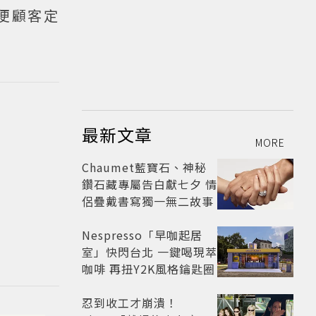
便顧客定
最新文章
MORE
Chaumet藍寶石、神秘
鑽石藏專屬告白獻七夕 情
侶疊戴書寫獨一無二故事
Nespresso「早咖起居
室」快閃台北 一鍵喝現萃
咖啡 再扭Y2K風格鑰匙圈
忍到收工才崩潰！