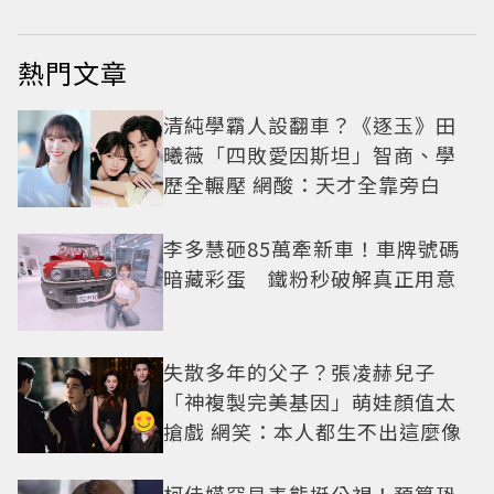
熱門文章
清純學霸人設翻車？《逐玉》田
曦薇「四敗愛因斯坦」智商、學
歷全輾壓 網酸：天才全靠旁白
李多慧砸85萬牽新車！車牌號碼
暗藏彩蛋 鐵粉秒破解真正用意
失散多年的父子？張凌赫兒子
「神複製完美基因」萌娃顏值太
搶戲 網笑：本人都生不出這麼像