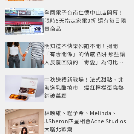
全國電子台南仁德中山店開幕！
限時5天指定家電9折 還有每日限
量商品
明知道不快樂卻離不開！揭開
「有毒關係」的情感陷阱 那些讓
人反覆回頭的「毒愛」為何比菸
還難戒？
中秋送禮新戰場！法式甜點、北
海道乳酪搶市 爆紅檸檬蛋糕熱
銷破萬顆
林映維、程予希、Melinda、
J.Sheron四星相會Acne Studios
大曬北歐潮