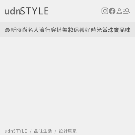
最新
時尚名人
流行穿搭
美妝保養
好時光
賞珠寶
品味
udnSTYLE
品味生活
設計居家