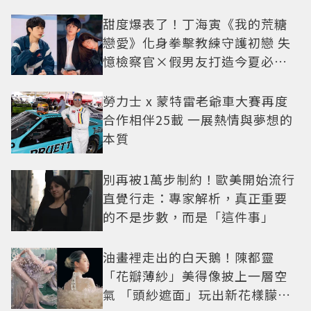
甜度爆表了！丁海寅《我的荒糖
戀愛》化身拳擊教練守護初戀 失
憶檢察官×假男友打造今夏必看
小甜劇
勞力士 x 蒙特雷老爺車大賽再度
合作相伴25載 一展熱情與夢想的
本質
別再被1萬步制約！歐美開始流行
直覺行走：專家解析，真正重要
的不是步數，而是「這件事」
油畫裡走出的白天鵝！陳都靈
「花瓣薄紗」美得像披上一層空
氣 「頭紗遮面」玩出新花樣朦朧