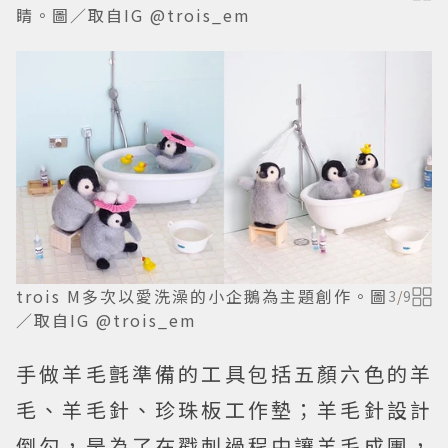
睛。圖／取自IG @trois_em
trois M多次以愛洗澡的小企鵝為主題創作。圖
3
/
9
／取自IG @trois_em
手做羊毛氈準備的工具包括五顏六色的羊
毛、羊毛針、珍珠板工作墊；羊毛針設計
倒勾，是為了在戳刺過程中讓羊毛成團，