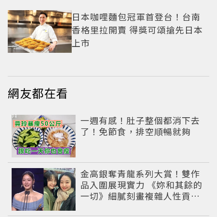
日本咖哩麵包冠軍首登台！台南
香格里拉開賣 得獎可頌搶先日本
上市
網友都在看
PR
一週有感！肚子整個都消下去
了！免節食，排空順暢就夠
金高銀奪青龍系列大賞！雙作
品入圍展現實力 《妳和其餘的
一切》細膩刻畫複雜人性貢獻
大賞級演技