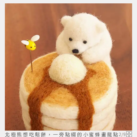
北極熊想吃鬆餅，一旁點綴的小蜜蜂畫龍點
2
/
9