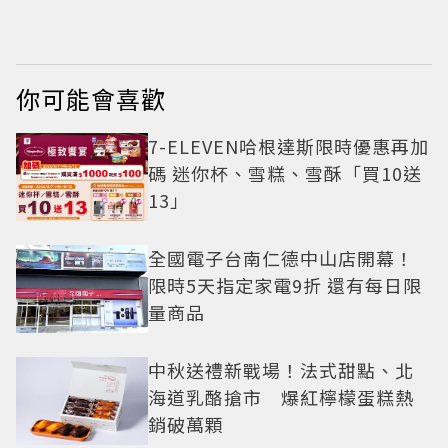
本上市
報名開始到截止僅9
小時粉絲怒了😡
你可能會喜歡
7-ELEVEN哈根達斯限時優惠再加
碼 迷你杯、雪糕、雪酥「買10送
13」
全國電子台南仁德中山店開幕！
限時5天指定家電9折 還有每日限
量商品
中秋送禮新戰場！法式甜點、北
海道乳酪搶市 爆紅檸檬蛋糕熱
銷破萬顆