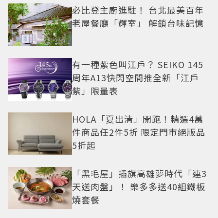
必比登主廚進駐！ 台北最美百年
老屋餐廳「輝室」 解鎖台味記憶
有一種紫色叫江戶？ SEIKO 145
周年A13快閃空間推全新「江戶
紫」限量表
HOLA「夏出清」開跑！精選4萬
件商品任2件5折 限定門市絕版品
5折起
「黑毛屋」插旗高雄夢時代「連3
天送肉盤」！ 樂多多送40組鐵板
燒套餐