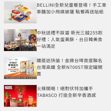
BELLINI全新兒童餐登場！手工車
車麵加小飛碟披薩 點餐再送貼紙
中秋送禮不踩雷 新光三越255款
好禮：人氣蛋黃酥、台日韓美食
一站滿足
鐵道迷快搶！金牌台啤首度聯名
台灣高鐵 全新N700ST限定罐開
賣
火辣開喝！絕對伏特加攜手
TABASCO 打造全新辛香酒感