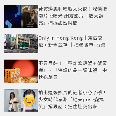
黃寅燁惠利吻戲太火辣！深情接
吻片段曝光 網友影片「放大調
亮」捕捉甜蜜瞬間
Only in Hong Kong｜東西交
融，新舊並存 ｜摺疊城市-香港
不只月餅！「酥炸軟殼蟹＋蟹黃
醬」、「特調肉品＋調味鹽」中
秋送創意
拍出這張照片的記者小心了🤣！
少女時代孝淵「絕美pose變搞
笑」撂狠話：把住址交出來