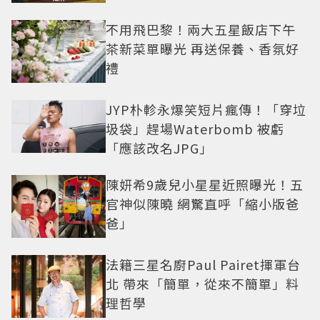
不用飛巴黎！兩大五星飯店下午
茶新菜單曝光 再送保養、香氛好
禮
JYP朴軫永爆笑短片瘋傳！「穿垃
圾袋」趕場Waterbomb 被虧
「應該改名JPG」
陳妍希9歲兒小星星近照曝光！五
官神似陳曉 網驚直呼「縮小版爸
爸」
法籍三星名廚Paul Pairet揮軍台
北 帶來「簡單，從來不簡單」料
理哲學