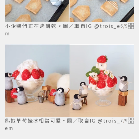
小企鵝們正在烤餅乾。圖／取自IG @trois_e
6
/
9
m
熊抱草莓挫冰相當可愛。圖／取自IG @trois_
7
/
9
em