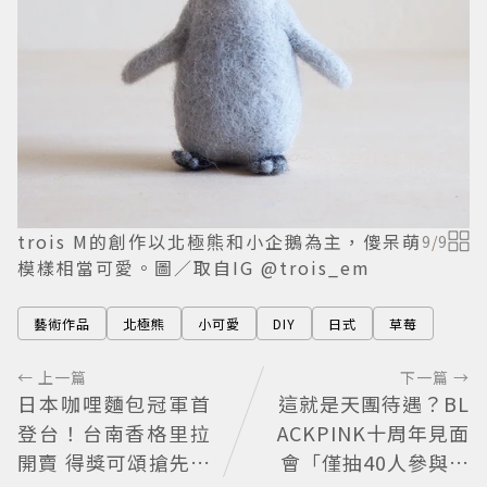
trois M的創作以北極熊和小企鵝為主，傻呆萌
9
/
9
模樣相當可愛。圖／取自IG @trois_em
藝術作品
北極熊
小可愛
DIY
日式
草莓
← 上一篇
下一篇 →
日本咖哩麵包冠軍首
這就是天團待遇？BL
登台！台南香格里拉
ACKPINK十周年見面
開賣 得獎可頌搶先日
會「僅抽40人參與」