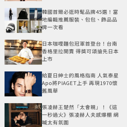
韓國首爾必逛時髦品牌45選！當
地編輯推薦服裝、包包、飾品品
牌一次看
日本咖哩麵包冠軍首登台！台南
香格里拉開賣 得獎可頌搶先日本
上市
給夏日紳士的風格指南 人氣泰星
Apo將PIAGET上手 再現1970懷
舊風華
張凌赫王楚然「太會親」！《這
一秒過火》張凌赫人夫感爆棚 網
喊太有氛圍