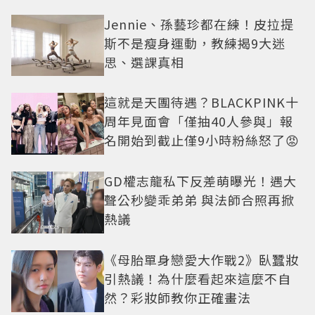
美感太仙
Jennie、孫藝珍都在練！皮拉提
斯不是瘦身運動，教練揭9大迷
思、選課真相
這就是天團待遇？BLACKPINK十
周年見面會「僅抽40人參與」報
名開始到截止僅9小時粉絲怒了😡
GD權志龍私下反差萌曝光！遇大
聲公秒變乖弟弟 與法師合照再掀
熱議
《母胎單身戀愛大作戰2》臥蠶妝
引熱議！為什麼看起來這麼不自
然？彩妝師教你正確畫法