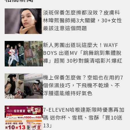
淡斑保養怎麼擦都沒效？皮膚科
林暐熙醫師揭3大關鍵，30+女性
最該注意這個問題
新人男團出道玩這麼大！WAYF
BOYS 出道MV「跳舞跳到集體脫
褲」超鬧 30秒對鏡清唱影片爆紅
機上保養怎麼做？空姐也在用的7
個保濕技巧，下飛機不乾燥、不
浮腫還能維持好氣色
7-ELEVEN哈根達斯限時優惠再加
碼 迷你杯、雪糕、雪酥「買10送
13」