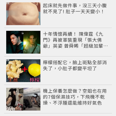
PR
起床就先做件事，沒三天小腹
就不見了! 肚子一天天變小！
十年情懷再續！ 陳偉霆《九
門》再披軍裝重現「張大佛
爺」英姿 曾舜晞「超級加輩」
串起吳家宿命
PR
檸檬搭配它，臉上斑點全部消
失了，小肚子都變平坦了
機上保養怎麼做？空姐也在用
的7個保濕技巧，下飛機不乾
燥、不浮腫還能維持好氣色