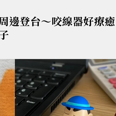
周邊登台～咬線器好療癒
子