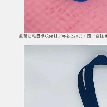
雙葉幼稚園版咬線器／每款220元。圖／台隆