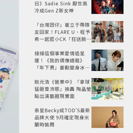
日》Sadie Sink 厭世高
冷成Gen Z新女神
「台灣囝仔」崔立于帶隊
友回家！FLARE U、程予
希一起逛小CK「狂送臉頰
愛心、WINK」親曝中山
站私藏必逛名單
接接這個事業愛情追星
運！《我的偶像總裁》
「年下男」姜勳變身冰山
總裁 金慧峻追星成功還偶
遇愛情
姚元浩《營業中》「拿球
猛砸曾沛慈」挨轟 陶晶瑩
點出演藝圈現實面
泰星Becky成TOD'S最新
品牌大使 9月確定現身米
蘭時裝周