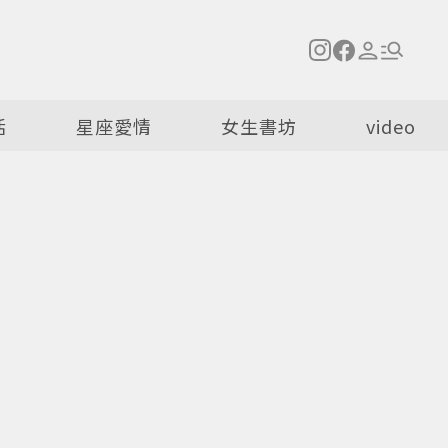
活
星座愛情
女生書坊
video