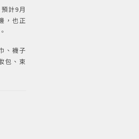
預計9月
邊，也正
。
巾、襪子
妝包、束