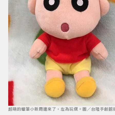
超萌的蠟筆小新周邊來了，左為玩偶。圖／台隆手創館