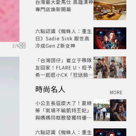
台灣最大愛馬仕 高雄漢神
專門店煥新開幕
六點認識《蜘蛛人：重生
日》Sadie Sink 厭世高
冷成Gen Z新女神
2
/
6
「台灣囝仔」崔立于帶隊
友回家！FLARE U、程予
希一起逛小CK「狂送臉頰
愛心、WINK」親曝中山
時尚名人
站私藏必逛名單
MORE
小公主長這麼大了！夏綠
蒂「氣場不輸凱特王妃」
與媽媽同框散發獨特優雅
氣質 網友狂讚
六點認識《蜘蛛人：重生