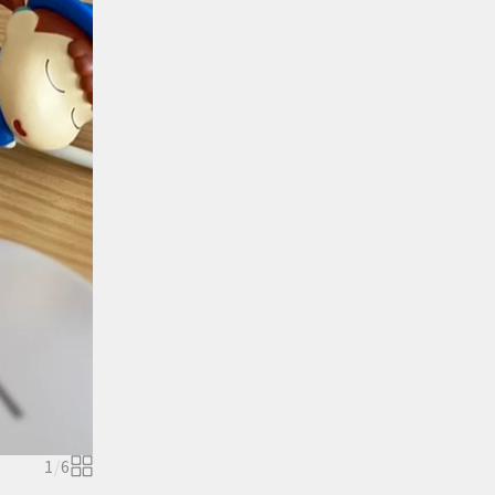
1
/
6