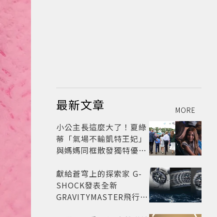
最新文章
MORE
小公主長這麼大了！夏綠
蒂「氣場不輸凱特王妃」
與媽媽同框散發獨特優雅
氣質 網友狂讚
獻給蒼穹上的探索家 G-
SHOCK發表全新
GRAVITYMASTER飛行表
與天比高