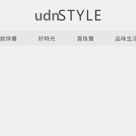
美妝保養
好時光
賞珠寶
品味生