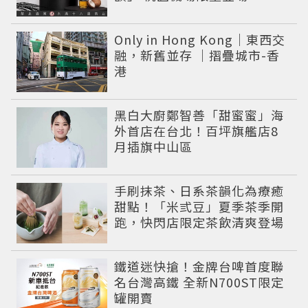
Only in Hong Kong｜東西交
融，新舊並存 ｜摺疊城市-香
港
黑白大廚鄭智善「甜蜜蜜」海
外首店在台北！百坪旗艦店8
月插旗中山區
手刷抹茶、日系茶韻化為療癒
甜點！「米弎豆」夏季茶季開
跑，快閃店限定茶飲清爽登場
鐵道迷快搶！金牌台啤首度聯
名台灣高鐵 全新N700ST限定
罐開賣