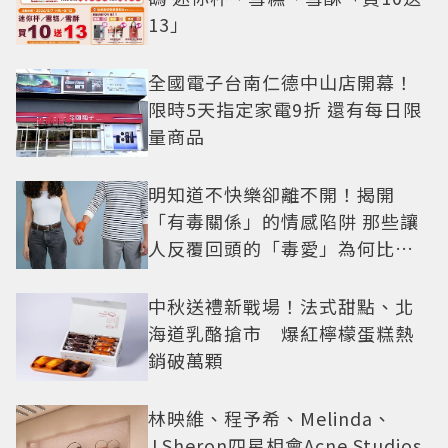
13」
全國電子台南仁德中山店開幕！
限時5天指定家電9折 還有每日限
量商品
明知道不快樂卻離不開！揭開
「有毒關係」的情感陷阱 那些讓
人反覆回頭的「毒愛」為何比菸
還難戒？
中秋送禮新戰場！法式甜點、北
海道乳酪搶市 爆紅檸檬蛋糕熱
銷破萬顆
林映維、程予希、Melinda、
J.Sheron四星相會Acne Studios