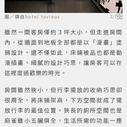
圖／擷自
hotel tavinos
2
/
7
雖然一間客房僅約３坪大小，但走進房間
內，從牆面到地板全部都是以「漫畫」塗
鴉設計。還不僅如此，床鋪被品也都是動
漫插畫。細膩的設計巧思，讓房客可以在
這裡度過歡樂的時光。
房間雖然狹小，但行李擺放的收納巧思卻
很周全。將床鋪架高，下方空間就成了擺
放行李的最佳位置。狹長的廁所空間也是
麻雀雖小五臟俱全，生活所需的功能一應