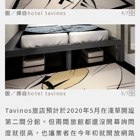
圖／擷自
hotel tavinos
4
/
7
圖／擷自
hotel tavinos
5
/
7
Tavinos旅店預計於2020年5月在淺草開設
第二間分館。但兩間旅館都還沒開幕詢問
度就很高，也讓業者在今年初就開放網路