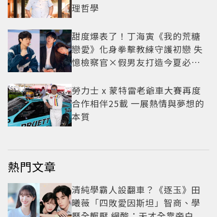
理哲學
甜度爆表了！丁海寅《我的荒糖
戀愛》化身拳擊教練守護初戀 失
憶檢察官×假男友打造今夏必看
小甜劇
勞力士 x 蒙特雷老爺車大賽再度
合作相伴25載 一展熱情與夢想的
本質
熱門文章
清純學霸人設翻車？《逐玉》田
曦薇「四敗愛因斯坦」智商、學
歷全輾壓 網酸：天才全靠旁白