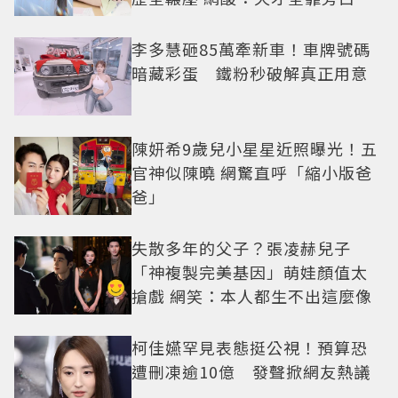
李多慧砸85萬牽新車！車牌號碼
暗藏彩蛋 鐵粉秒破解真正用意
陳妍希9歲兒小星星近照曝光！五
官神似陳曉 網驚直呼「縮小版爸
爸」
失散多年的父子？張凌赫兒子
「神複製完美基因」萌娃顏值太
搶戲 網笑：本人都生不出這麼像
柯佳嬿罕見表態挺公視！預算恐
遭刪凍逾10億 發聲掀網友熱議