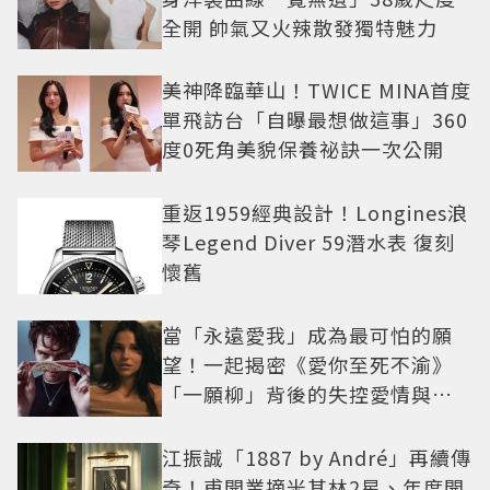
全開 帥氣又火辣散發獨特魅力
美神降臨華山！TWICE MINA首度
單飛訪台「自曝最想做這事」360
度0死角美貌保養祕訣一次公開
重返1959經典設計！Longines浪
琴Legend Diver 59潛水表 復刻
懷舊
當「永遠愛我」成為最可怕的願
望！一起揭密《愛你至死不渝》
「一願柳」背後的失控愛情與爆
紅之路
江振誠「1887 by André」再續傳
奇！甫開業摘米其林2星、年度開