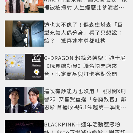
裡被槍掃射 人生經歷比參演者還
抓馬！
這也太不像了！傑森史塔森「巨
型充氣人偶分身」看了只想說：
蛤？ 驚喜連本尊都吐槽
G-DRAGON 粉絲必朝聖！迪士尼
《玩具總動員》聯名快閃店來
台，限定商品與打卡亮點公開
這次有鈔能力也沒用！《財閥X刑
警2》安普賢重逢「惡魔教官」鄭
恩彩 首播收視6.1%超第一季開紅
盤
BLACKPINK十週年活動惹怒粉
絲！Jisoo下場滅火道歉：對不起