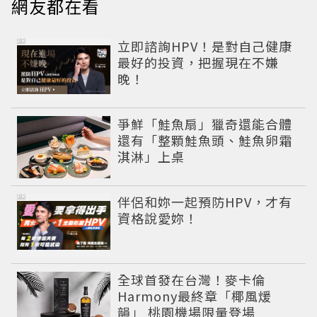
網友都在看
PR
立即諮詢HPV！是對自己健康
最好的投資，把握現在不嫌
晚！
爭鮮「鮭魚扇」獵奇還能合體
還有「整顆鮭魚頭、鮭魚卵霜
淇淋」上桌
PR
伴侶和妳一起預防HPV，才有
資格說愛妳！
全球首發在台灣！麥卡倫
Harmony最終章「椰風煖
韻」 桃園機場限量登場