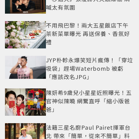
喊太有氛圍
不用飛巴黎！兩大五星飯店下午
茶新菜單曝光 再送保養、香氛好
禮
JYP朴軫永爆笑短片瘋傳！「穿垃
圾袋」趕場Waterbomb 被虧
「應該改名JPG」
陳妍希9歲兒小星星近照曝光！五
官神似陳曉 網驚直呼「縮小版爸
爸」
法籍三星名廚Paul Pairet揮軍台
北 帶來「簡單，從來不簡單」料