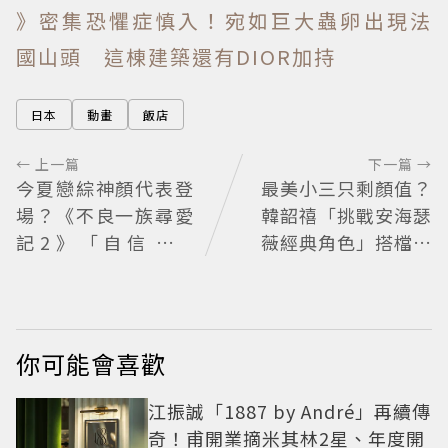
》密集恐懼症慎入！宛如巨大蟲卵出現法
國山頭 這棟建築還有DIOR加持
日本
動畫
飯店
← 上一篇
下一篇 →
今夏戀綜神顏代表登
最美小三只剩顏值？
場？《不良一族尋愛
韓韶禧「挑戰安海瑟
記2》「自信公關
薇經典角色」搭檔影
哥」塩田一馬背景起
帝實習生被嘲：看截
底 街頭辣男翻身當老
圖就感受到演技
闆
你可能會喜歡
江振誠「1887 by André」再續傳
奇！甫開業摘米其林2星、年度開