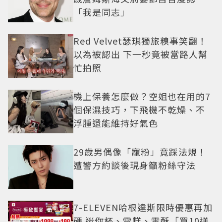
「我是同志」
Red Velvet瑟琪獨旅糗事笑翻！
以為被認出 下一秒竟被當路人幫
忙拍照
機上保養怎麼做？空姐也在用的7
個保濕技巧，下飛機不乾燥、不
浮腫還能維持好氣色
29歲男偶像「寵粉」竟踩法規！
遭警方約談後現身籲粉絲守法
7-ELEVEN哈根達斯限時優惠再加
碼 迷你杯、雪糕、雪酥「買10送