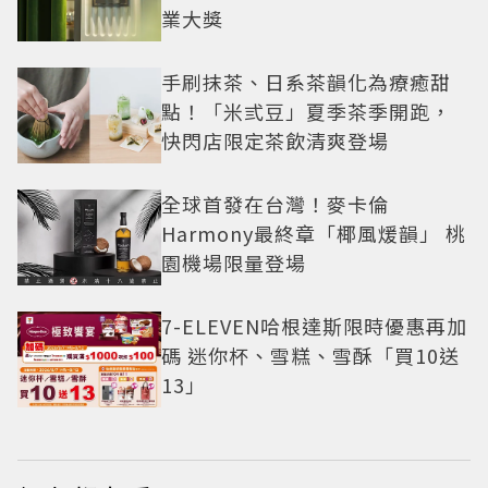
業大獎
手刷抹茶、日系茶韻化為療癒甜
點！「米弎豆」夏季茶季開跑，
快閃店限定茶飲清爽登場
全球首發在台灣！麥卡倫
Harmony最終章「椰風煖韻」 桃
園機場限量登場
7-ELEVEN哈根達斯限時優惠再加
碼 迷你杯、雪糕、雪酥「買10送
13」