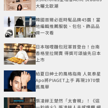
大曬北歐潮
韓國首爾必逛時髦品牌45選！當
地編輯推薦服裝、包包、飾品品
牌一次看
日本咖哩麵包冠軍首登台！台南
香格里拉開賣 得獎可頌搶先日本
上市
給夏日紳士的風格指南 人氣泰星
Apo將PIAGET上手 再現1970懷
舊風華
張凌赫王楚然「太會親」！《這
一秒過火》張凌赫人夫感爆棚 網