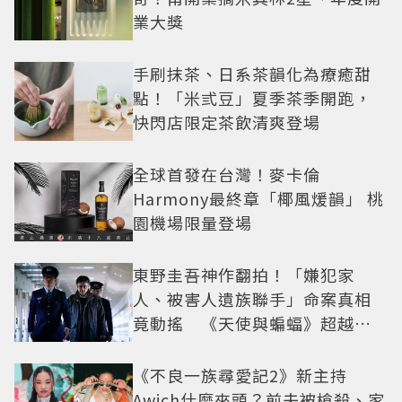
業大獎
手刷抹茶、日系茶韻化為療癒甜
點！「米弎豆」夏季茶季開跑，
快閃店限定茶飲清爽登場
全球首發在台灣！麥卡倫
Harmony最終章「椰風煖韻」 桃
園機場限量登場
東野圭吾神作翻拍！「嫌犯家
人、被害人遺族聯手」命案真相
竟動搖 《天使與蝙蝠》超越懸
疑框架展開
《不良一族尋愛記2》新主持
Awich什麼來頭？前夫被槍殺、家