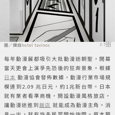
圖／擷自
hotel tavinos
3
/
7
每年動漫展都吸引大批動漫迷朝聖，開幕
當天更會上演爭先恐後的狂奔景象。根據
日本
動漫協會發佈數據，動漫行業市場規
模達到2.09 兆日元，約1兆新台幣。日本
就有業者看準商機，開設動漫風格旅店，
讓動漫迷進到
飯店
就能成為動漫主角。消
息一出，就有許多民眾開始詢問。原本預