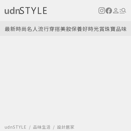
最新
時尚名人
流行穿搭
美妝保養
好時光
賞珠寶
品味
udnSTYLE
品味生活
設計居家