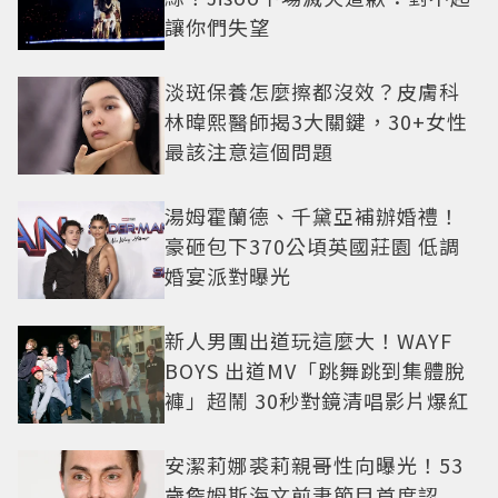
讓你們失望
淡斑保養怎麼擦都沒效？皮膚科
林暐熙醫師揭3大關鍵，30+女性
最該注意這個問題
湯姆霍蘭德、千黛亞補辦婚禮！
豪砸包下370公頃英國莊園 低調
婚宴派對曝光
新人男團出道玩這麼大！WAYF
BOYS 出道MV「跳舞跳到集體脫
褲」超鬧 30秒對鏡清唱影片爆紅
安潔莉娜裘莉親哥性向曝光！53
歲詹姆斯海文前妻節目首度認