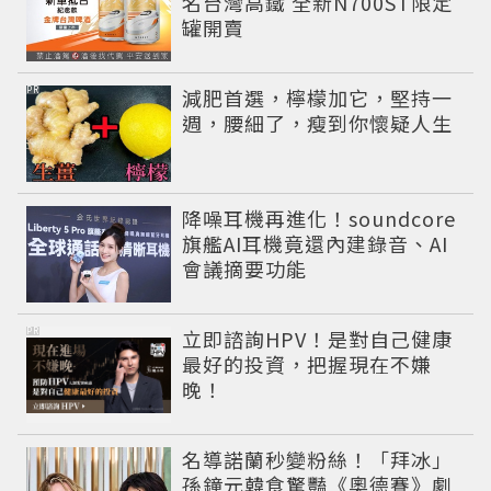
名台灣高鐵 全新N700ST限定
罐開賣
PR
減肥首選，檸檬加它，堅持一
週，腰細了，瘦到你懷疑人生
降噪耳機再進化！soundcore
旗艦AI耳機竟還內建錄音、AI
會議摘要功能
PR
立即諮詢HPV！是對自己健康
最好的投資，把握現在不嫌
晚！
名導諾蘭秒變粉絲！「拜冰」
孫鐘元韓食驚豔《奧德賽》劇