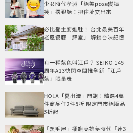
少女時代孝淵「絕美pose變搞
笑」撂狠話：把住址交出來
必比登主廚進駐！ 台北最美百年
老屋餐廳「輝室」 解鎖台味記憶
有一種紫色叫江戶？ SEIKO 145
周年A13快閃空間推全新「江戶
紫」限量表
HOLA「夏出清」開跑！精選4萬
件商品任2件5折 限定門市絕版品
5折起
「黑毛屋」插旗高雄夢時代「連3