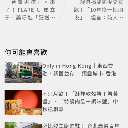
「台灣男孩」回來
舒淇揭成熟後交友
了！FLARE U 崔立
觀！「10年換一批朋
于、姜玗進「狂送臉
友」 坦言：防人之
頰愛心超寵粉」明將
心不可無
出席CHARLES & KEI
TH開幕活動
你可能會喜歡
Only in Hong Kong｜東西交
融，新舊並存 ｜摺疊城市-香港
不只月餅！「酥炸軟殼蟹＋蟹黃
醬」、「特調肉品＋調味鹽」中
秋送創意
必比登主廚進駐！ 台北最美百年