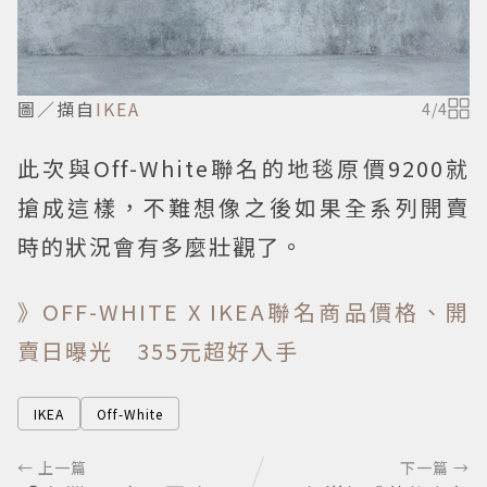
圖／擷自
IKEA
4
/
4
此次與Off-White聯名的地毯原價9200就
搶成這樣，不難想像之後如果全系列開賣
時的狀況會有多麼壯觀了。
》OFF-WHITE X IKEA聯名商品價格、開
賣日曝光 355元超好入手
IKEA
Off-White
← 上一篇
下一篇 →