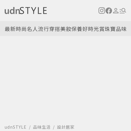
最新
時尚名人
流行穿搭
美妝保養
好時光
賞珠寶
品味
udnSTYLE
品味生活
設計居家