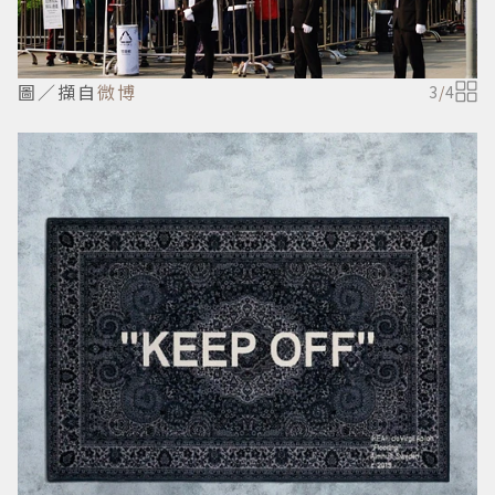
圖／擷自
微博
3
/
4