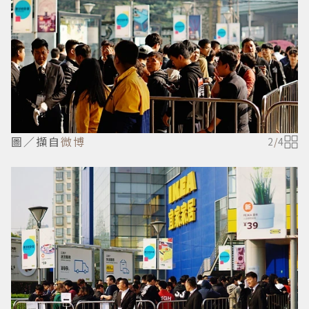
圖／擷自
微博
2
/
4