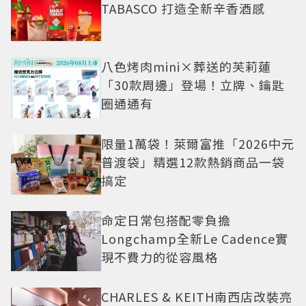
TABASCO 打造全新辛香酒感
八色烤肉mini×葬送的芙莉蓮
「30款周邊」登場！立牌、鑰匙
圈通通有
限量1萬袋！萊爾富推「2026中元
普渡袋」精選12款熱銷商品一袋
搞定
命定日常包搭配零負擔
Longchamp全新Le Cadence實
現不費力的從容風格
CHARLES & KEITH南西店改裝亮