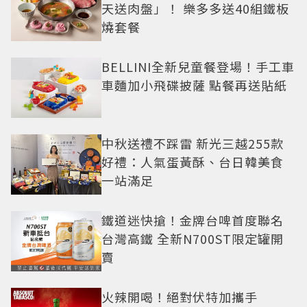
天送肉盤」！ 樂多多送40組鐵板
燒套餐
BELLINI全新兒童餐登場！手工車
車麵加小飛碟披薩 點餐再送貼紙
中秋送禮不踩雷 新光三越255款
好禮：人氣蛋黃酥、台日韓美食
一站滿足
鐵道迷快搶！金牌台啤首度聯名
台灣高鐵 全新N700ST限定罐開
賣
火辣開喝！絕對伏特加攜手