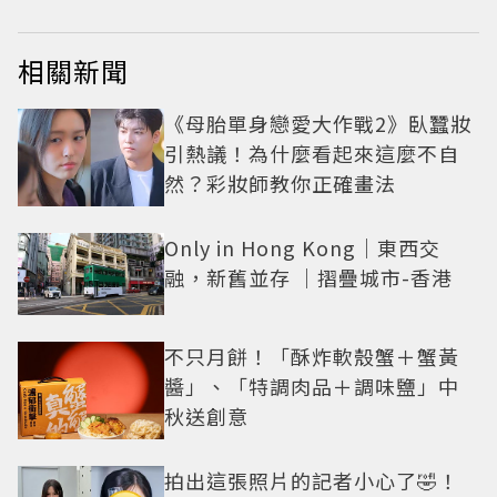
相關新聞
《母胎單身戀愛大作戰2》臥蠶妝
引熱議！為什麼看起來這麼不自
然？彩妝師教你正確畫法
Only in Hong Kong｜東西交
融，新舊並存 ｜摺疊城市-香港
不只月餅！「酥炸軟殼蟹＋蟹黃
醬」、「特調肉品＋調味鹽」中
秋送創意
拍出這張照片的記者小心了🤣！