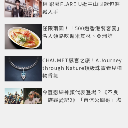
相 跟著FLARE U逛中山同款包輕
鬆入手
僅限兩團！「500遊香港饕客宴」
名人領路吃遍米其林、亞洲第一
CHAUMET感官之旅！A Journey
through Nature頂級珠寶看見植
物香氣
今夏戀綜神顏代表登場？《不良
一族尋愛記2》「自信公關哥」塩
田一馬背景起底 街頭辣男翻身當
老闆
40多種食材吃到飽288元！台南