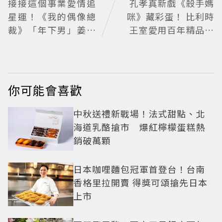
接接這個事業愛情追
孔孝真新戲《殺手媽
星運！《我的偶像總
咪》藏彩蛋！ 比利時
裁》「年下男」姜勳
王室愛用百年精品也
變身冰山總裁 金慧峻
入戲
追星成功還偶遇愛情
你可能會喜歡
中秋送禮新戰場！法式甜點、北
海道乳酪搶市 爆紅檸檬蛋糕熱
銷破萬顆
日本咖哩麵包冠軍首登台！台南
香格里拉開賣 得獎可頌搶先日本
上市