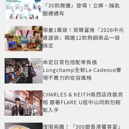
「30款周邊」登場！立牌、鑰匙
圈通通有
限量1萬袋！萊爾富推「2026中元
普渡袋」精選12款熱銷商品一袋
搞定
命定日常包搭配零負擔
Longchamp全新Le Cadence實
現不費力的從容風格
CHARLES & KEITH南西店改裝亮
相 跟著FLARE U逛中山同款包輕
鬆入手
僅限兩團！「500遊香港饕客宴」