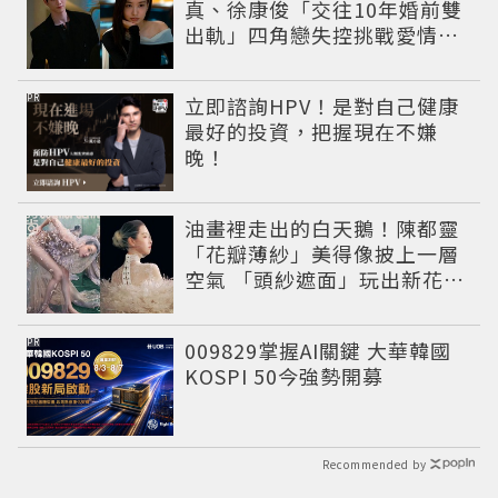
真、徐康俊「交往10年婚前雙
出軌」四角戀失控挑戰愛情底
線
PR
立即諮詢HPV！是對自己健康
最好的投資，把握現在不嫌
晚！
油畫裡走出的白天鵝！陳都靈
「花瓣薄紗」美得像披上一層
空氣 「頭紗遮面」玩出新花樣
朦朧美感太仙
PR
009829掌握AI關鍵 大華韓國
KOSPI 50今強勢開募
Recommended by