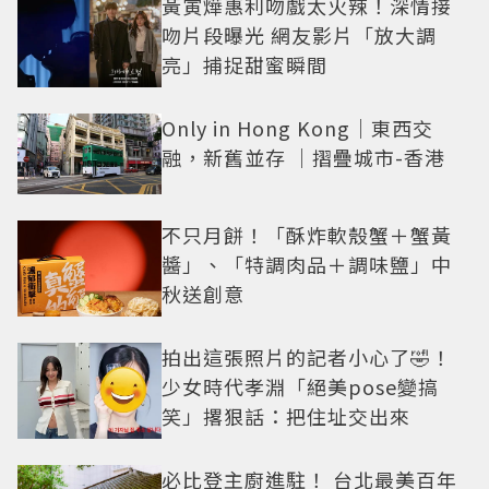
黃寅燁惠利吻戲太火辣！深情接
吻片段曝光 網友影片「放大調
亮」捕捉甜蜜瞬間
Only in Hong Kong｜東西交
融，新舊並存 ｜摺疊城市-香港
不只月餅！「酥炸軟殼蟹＋蟹黃
醬」、「特調肉品＋調味鹽」中
秋送創意
拍出這張照片的記者小心了🤣！
少女時代孝淵「絕美pose變搞
笑」撂狠話：把住址交出來
必比登主廚進駐！ 台北最美百年