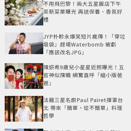
不用飛巴黎！兩大五星飯店下午
茶新菜單曝光 再送保養、香氛好
禮
JYP朴軫永爆笑短片瘋傳！「穿垃
圾袋」趕場Waterbomb 被虧
「應該改名JPG」
陳妍希9歲兒小星星近照曝光！五
官神似陳曉 網驚直呼「縮小版爸
爸」
法籍三星名廚Paul Pairet揮軍台
北 帶來「簡單，從不簡單」料理
哲學