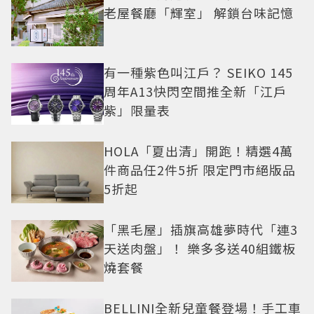
老屋餐廳「輝室」 解鎖台味記憶
有一種紫色叫江戶？ SEIKO 145
周年A13快閃空間推全新「江戶
紫」限量表
HOLA「夏出清」開跑！精選4萬
件商品任2件5折 限定門市絕版品
5折起
「黑毛屋」插旗高雄夢時代「連3
天送肉盤」！ 樂多多送40組鐵板
燒套餐
BELLINI全新兒童餐登場！手工車