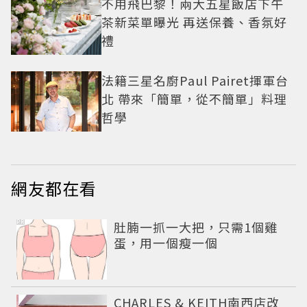
不用飛巴黎！兩大五星飯店下午
茶新菜單曝光 再送保養、香氛好
禮
法籍三星名廚Paul Pairet揮軍台
北 帶來「簡單，從不簡單」料理
哲學
網友都在看
PR
肚腩一抓一大把，只需1個雞
蛋，用一個瘦一個
CHARLES & KEITH南西店改