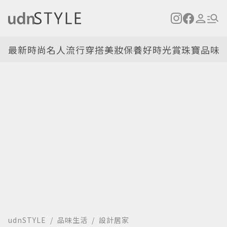
最新
時尚名人
流行穿搭
美妝保養
好時光
賞珠寶
品味
udnSTYLE
品味生活
設計居家