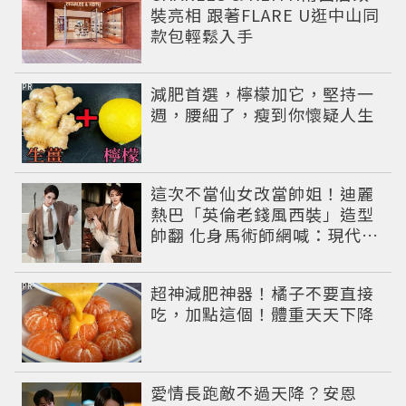
裝亮相 跟著FLARE U逛中山同
款包輕鬆入手
PR
減肥首選，檸檬加它，堅持一
週，腰細了，瘦到你懷疑人生
這次不當仙女改當帥姐！迪麗
熱巴「英倫老錢風西裝」造型
帥翻 化身馬術師網喊：現代版
李長歌
PR
超神減肥神器！橘子不要直接
吃，加點這個！體重天天下降
愛情長跑敵不過天降？安恩