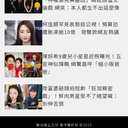
搶戲 網笑：本人都生不出這麼像
柯佳嬿罕見表態挺公視！預算恐
遭刪凍逾10億 發聲掀網友熱議
陳妍希9歲兒小星星近照曝光！五
官神似陳曉 網驚直呼「縮小版爸
爸」
陸富婆砸錢拍短劇「狂加親密
戲」！鮮肉男星受不了絕望喊：
別伸舌頭
聯合線上公司 著作權所有 ©2025