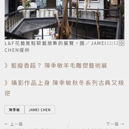
L&F花藝進駐歐藝旅集的展覽。圖／JAMEI
12
/
12
CHEN提供
》藍瘦香菇？ 陳季敏羊毛雕塑藝術展
》攝影作品上身 陳季敏秋冬系列古典又叛
逆
陳季敏
JAMEI CHEN
← 上一篇
下一篇 →