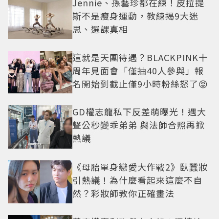
Jennie、孫藝珍都在練！皮拉提
斯不是瘦身運動，教練揭9大迷
思、選課真相
這就是天團待遇？BLACKPINK十
周年見面會「僅抽40人參與」報
名開始到截止僅9小時粉絲怒了😡
GD權志龍私下反差萌曝光！遇大
聲公秒變乖弟弟 與法師合照再掀
熱議
《母胎單身戀愛大作戰2》臥蠶妝
引熱議！為什麼看起來這麼不自
然？彩妝師教你正確畫法