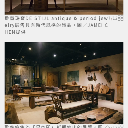
骨董珠寶DE STIJL antique & period jew
7
/
12
elry展售具有時代風格的飾品。圖／JAMEI C
HEN提供
歐藝旅集為「另空間」近期推出的展覽。圖／
9
/
12