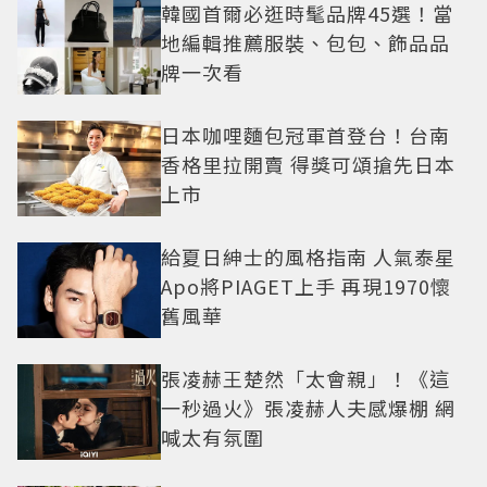
韓國首爾必逛時髦品牌45選！當
地編輯推薦服裝、包包、飾品品
牌一次看
日本咖哩麵包冠軍首登台！台南
香格里拉開賣 得獎可頌搶先日本
上市
給夏日紳士的風格指南 人氣泰星
Apo將PIAGET上手 再現1970懷
舊風華
張凌赫王楚然「太會親」！《這
一秒過火》張凌赫人夫感爆棚 網
喊太有氛圍