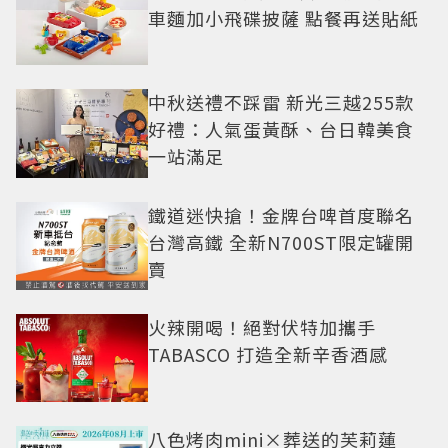
車麵加小飛碟披薩 點餐再送貼紙
中秋送禮不踩雷 新光三越255款
好禮：人氣蛋黃酥、台日韓美食
一站滿足
鐵道迷快搶！金牌台啤首度聯名
台灣高鐵 全新N700ST限定罐開
賣
火辣開喝！絕對伏特加攜手
TABASCO 打造全新辛香酒感
八色烤肉mini×葬送的芙莉蓮