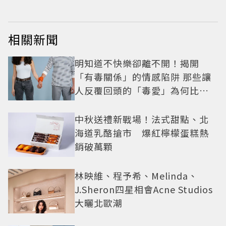
相關新聞
明知道不快樂卻離不開！揭開
「有毒關係」的情感陷阱 那些讓
人反覆回頭的「毒愛」為何比菸
還難戒？
中秋送禮新戰場！法式甜點、北
海道乳酪搶市 爆紅檸檬蛋糕熱
銷破萬顆
林映維、程予希、Melinda、
J.Sheron四星相會Acne Studios
大曬北歐潮