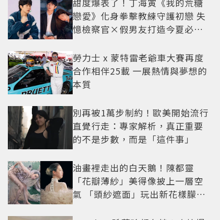
甜度爆表了！丁海寅《我的荒糖
戀愛》化身拳擊教練守護初戀 失
憶檢察官×假男友打造今夏必看
小甜劇
勞力士 x 蒙特雷老爺車大賽再度
合作相伴25載 一展熱情與夢想的
本質
別再被1萬步制約！歐美開始流行
直覺行走：專家解析，真正重要
的不是步數，而是「這件事」
油畫裡走出的白天鵝！陳都靈
「花瓣薄紗」美得像披上一層空
氣 「頭紗遮面」玩出新花樣朦朧
美感太仙