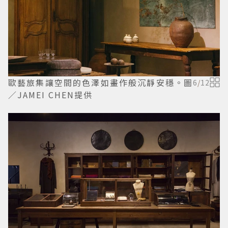
歐藝旅集讓空間的色澤如畫作般沉靜安穩。圖
6
/
12
／JAMEI CHEN提供