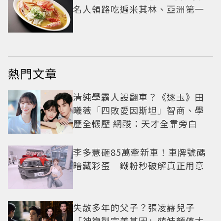
名人領路吃遍米其林、亞洲第一
熱門文章
清純學霸人設翻車？《逐玉》田
曦薇「四敗愛因斯坦」智商、學
歷全輾壓 網酸：天才全靠旁白
李多慧砸85萬牽新車！車牌號碼
暗藏彩蛋 鐵粉秒破解真正用意
失散多年的父子？張凌赫兒子
「神複製完美基因」萌娃顏值太