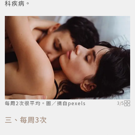
科疾病。
每周2次很平均。圖／摘自pexels
3
/
5
三、每周3次