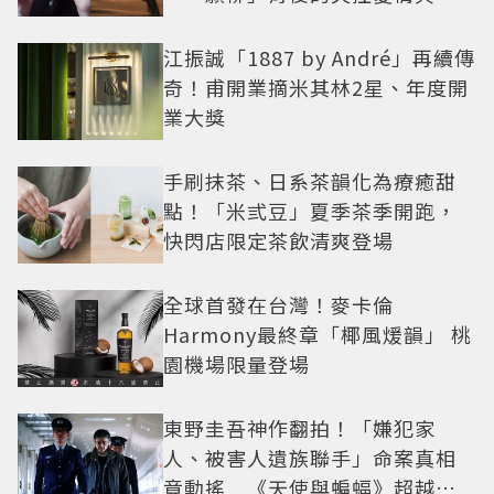
紅之路
江振誠「1887 by André」再續傳
奇！甫開業摘米其林2星、年度開
業大獎
手刷抹茶、日系茶韻化為療癒甜
點！「米弎豆」夏季茶季開跑，
快閃店限定茶飲清爽登場
全球首發在台灣！麥卡倫
Harmony最終章「椰風煖韻」 桃
園機場限量登場
東野圭吾神作翻拍！「嫌犯家
人、被害人遺族聯手」命案真相
竟動搖 《天使與蝙蝠》超越懸