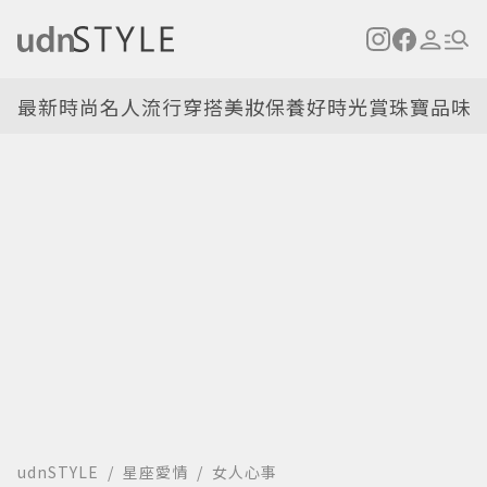
最新
時尚名人
流行穿搭
美妝保養
好時光
賞珠寶
品味
udnSTYLE
星座愛情
女人心事