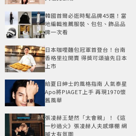
韓國首爾必逛時髦品牌45選！當
地編輯推薦服裝、包包、飾品品
牌一次看
日本咖哩麵包冠軍首登台！台南
香格里拉開賣 得獎可頌搶先日本
上市
給夏日紳士的風格指南 人氣泰星
Apo將PIAGET上手 再現1970懷
舊風華
張凌赫王楚然「太會親」！《這
一秒過火》張凌赫人夫感爆棚 網
喊太有氛圍