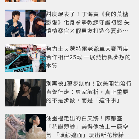
甜度爆表了！丁海寅《我的荒糖
戀愛》化身拳擊教練守護初戀 失
憶檢察官×假男友打造今夏必看
小甜劇
勞力士 x 蒙特雷老爺車大賽再度
合作相伴25載 一展熱情與夢想的
本質
別再被1萬步制約！歐美開始流行
直覺行走：專家解析，真正重要
的不是步數，而是「這件事」
油畫裡走出的白天鵝！陳都靈
「花瓣薄紗」美得像披上一層空
氣 「頭紗遮面」玩出新花樣朦朧