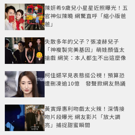
陳妍希9歲兒小星星近照曝光！五
官神似陳曉 網驚直呼「縮小版爸
爸」
失散多年的父子？張凌赫兒子
「神複製完美基因」萌娃顏值太
搶戲 網笑：本人都生不出這麼像
柯佳嬿罕見表態挺公視！預算恐
遭刪凍逾10億 發聲掀網友熱議
黃寅燁惠利吻戲太火辣！深情接
吻片段曝光 網友影片「放大調
亮」捕捉甜蜜瞬間