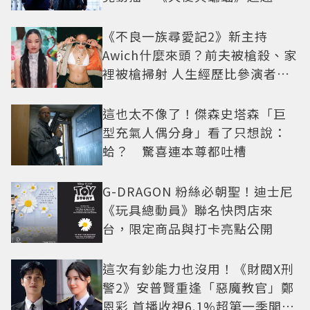
疑框架展開
《不良一族尋愛記2》新主持
Awich什麼來頭？前夫被槍殺、家
裡被槍掃射 人生經歷比參演者還
抓馬！
這也太不像了！傑森史塔森「巨
型充氣人偶分身」看了只想說：
蛤？ 驚喜連本尊都吐槽
G-DRAGON 粉絲必朝聖！迪士尼
《玩具總動員》聯名快閃店來
台，限定商品與打卡亮點公開
這次有鈔能力也沒用！《財閥X刑
警2》安普賢重逢「惡魔教官」鄭
恩彩 首播收視6.1%超第一季開紅