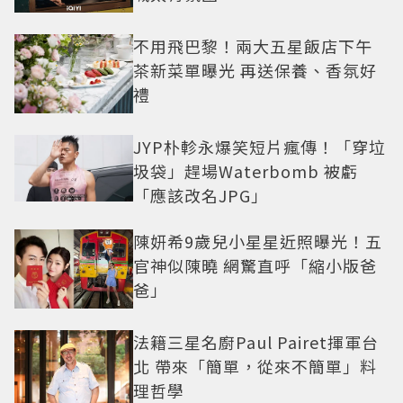
不用飛巴黎！兩大五星飯店下午
茶新菜單曝光 再送保養、香氛好
禮
JYP朴軫永爆笑短片瘋傳！「穿垃
圾袋」趕場Waterbomb 被虧
「應該改名JPG」
陳妍希9歲兒小星星近照曝光！五
官神似陳曉 網驚直呼「縮小版爸
爸」
法籍三星名廚Paul Pairet揮軍台
北 帶來「簡單，從來不簡單」料
理哲學