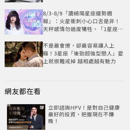
8/3-8/9「唐綺陽星座運勢週
報」：火星衝刺小心口舌是非！
天秤感情勿過度犧牲、「1星座」
有年下戀機會
不是最會撩，卻最容易讓人上
癮！3星座「後勁超強型戀人」愛
上就很難戒掉 越相處越有魅力
網友都在看
PR
立即諮詢HPV！是對自己健康
最好的投資，把握現在不嫌
晚！