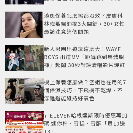
盤
淡斑保養怎麼擦都沒效？皮膚科
林暐熙醫師揭3大關鍵，30+女性
最該注意這個問題
新人男團出道玩這麼大！WAYF
BOYS 出道MV「跳舞跳到集體脫
褲」超鬧 30秒對鏡清唱影片爆紅
機上保養怎麼做？空姐也在用的7
個保濕技巧，下飛機不乾燥、不
浮腫還能維持好氣色
7-ELEVEN哈根達斯限時優惠再加
碼 迷你杯、雪糕、雪酥「買10送
13」