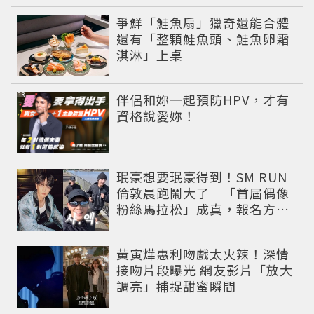
爭鮮「鮭魚扇」獵奇還能合體
還有「整顆鮭魚頭、鮭魚卵霜
淇淋」上桌
PR
伴侶和妳一起預防HPV，才有
資格說愛妳！
珉豪想要珉豪得到！SM RUN
倫敦晨跑鬧大了 「首屆偶像
粉絲馬拉松」成真，報名方式
公開
黃寅燁惠利吻戲太火辣！深情
接吻片段曝光 網友影片「放大
調亮」捕捉甜蜜瞬間