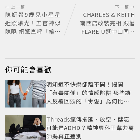
← 上一篇
下一篇 →
陳妍希9歲兒小星星
CHARLES & KEITH
近照曝光！五官神似
南西店改裝亮相 跟著
陳曉 網驚直呼「縮小
FLARE U逛中山同款
版爸爸」
包輕鬆入手
你可能會喜歡
明知道不快樂卻離不開！揭開
「有毒關係」的情感陷阱 那些讓
人反覆回頭的「毒愛」為何比菸
還難戒？
Threads瘋傳拖延、放空、健忘
可能是ADHD？精神專科王韋力醫
師揭真正差別