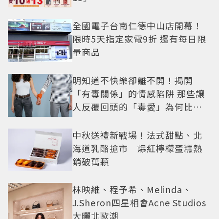
全國電子台南仁德中山店開幕！
限時5天指定家電9折 還有每日限
量商品
明知道不快樂卻離不開！揭開
「有毒關係」的情感陷阱 那些讓
人反覆回頭的「毒愛」為何比菸
還難戒？
中秋送禮新戰場！法式甜點、北
海道乳酪搶市 爆紅檸檬蛋糕熱
銷破萬顆
林映維、程予希、Melinda、
J.Sheron四星相會Acne Studios
大曬北歐潮