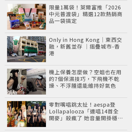
限量1萬袋！萊爾富推「2026
中元普渡袋」精選12款熱銷商
品一袋搞定
Only in Hong Kong｜東西交
融，新舊並存 ｜摺疊城市-香
港
機上保養怎麼做？空姐也在用
的7個保濕技巧，下飛機不乾
燥、不浮腫還能維持好氣色
零對嘴唱跳太扯！aespa登
Lollapalooza「連唱14首全
開麥」殺瘋了 她音量開掛穩到
像吞CD