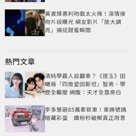
黃寅燁惠利吻戲太火辣！深情接
吻片段曝光 網友影片「放大調
亮」捕捉甜蜜瞬間
熱門文章
清純學霸人設翻車？《逐玉》田
曦薇「四敗愛因斯坦」智商、學
歷全輾壓 網酸：天才全靠旁白
李多慧砸85萬牽新車！車牌號碼
暗藏彩蛋 鐵粉秒破解真正用意