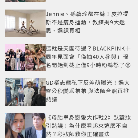
美感太仙
Jennie、孫藝珍都在練！皮拉提
斯不是瘦身運動，教練揭9大迷
思、選課真相
這就是天團待遇？BLACKPINK十
周年見面會「僅抽40人參與」報
名開始到截止僅9小時粉絲怒了😡
GD權志龍私下反差萌曝光！遇大
聲公秒變乖弟弟 與法師合照再掀
熱議
《母胎單身戀愛大作戰2》臥蠶妝
引熱議！為什麼看起來這麼不自
然？彩妝師教你正確畫法