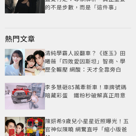
的不是步數，而是「這件事」
熱門文章
清純學霸人設翻車？《逐玉》田
曦薇「四敗愛因斯坦」智商、學
歷全輾壓 網酸：天才全靠旁白
李多慧砸85萬牽新車！車牌號碼
暗藏彩蛋 鐵粉秒破解真正用意
陳妍希9歲兒小星星近照曝光！五
官神似陳曉 網驚直呼「縮小版爸