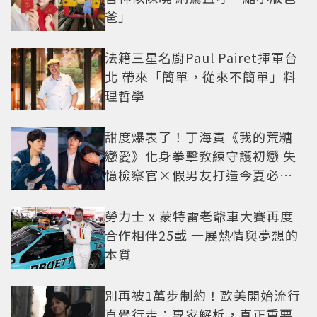
爸」
法籍三星名廚Paul Pairet揮軍台
北 帶來「簡單，從來不簡單」料
理哲學
甜度爆表了！丁海寅《我的荒糖
戀愛》化身拳擊教練守護初戀 失
憶檢察官×假男友打造今夏必看
小甜劇
勞力士 x 蒙特雷老爺車大賽再度
合作相伴25載 一展熱情與夢想的
本質
別再被1萬步制約！歐美開始流行
直覺行走：專家解析，真正重要