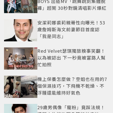
BOYS 出道MV「跳舞跳到集體脫
褲」超鬧 30秒對鏡清唱影片爆紅
安潔莉娜裘莉親哥性向曝光！53
歲詹姆斯海文前妻節目首度認
「我是同志」
Red Velvet瑟琪獨旅糗事笑翻！
以為被認出 下一秒竟被當路人幫
忙拍照
機上保養怎麼做？空姐也在用的7
個保濕技巧，下飛機不乾燥、不
浮腫還能維持好氣色
29歲男偶像「寵粉」竟踩法規！