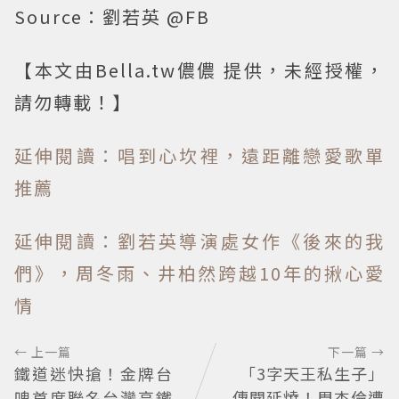
Source：劉若英 @FB
【本文由Bella.tw儂儂 提供，未經授權，
請勿轉載！】
延伸閱讀：唱到心坎裡，遠距離戀愛歌單
推薦
延伸閱讀：劉若英導演處女作《後來的我
們》，周冬雨、井柏然跨越10年的揪心愛
情
← 上一篇
下一篇 →
鐵道迷快搶！金牌台
「3字天王私生子」
啤首度聯名台灣高鐵
傳聞延燒！周杰倫遭