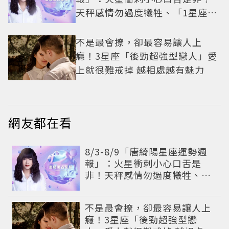
天秤感情勿過度犧牲、「1星座」
有年下戀機會
不是最會撩，卻最容易讓人上
癮！3星座「後勁超強型戀人」愛
上就很難戒掉 越相處越有魅力
網友都在看
8/3-8/9「唐綺陽星座運勢週
報」：火星衝刺小心口舌是
非！天秤感情勿過度犧牲、
「1星座」有年下戀機會
不是最會撩，卻最容易讓人上
癮！3星座「後勁超強型戀