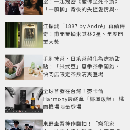
望！一起揭密《愛你至死不渝》
「一願柳」背後的失控愛情與爆
紅之路
江振誠「1887 by André」再續傳
奇！甫開業摘米其林2星、年度開
業大獎
手刷抹茶、日系茶韻化為療癒甜
點！「米弎豆」夏季茶季開跑，
快閃店限定茶飲清爽登場
全球首發在台灣！麥卡倫
Harmony最終章「椰風煖韻」 桃
園機場限量登場
東野圭吾神作翻拍！「嫌犯家