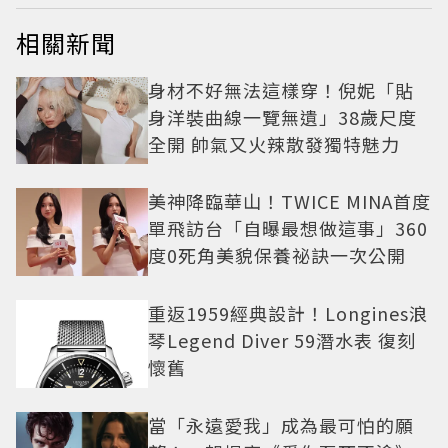
相關新聞
身材不好無法這樣穿！倪妮「貼
身洋裝曲線一覽無遺」38歲尺度
全開 帥氣又火辣散發獨特魅力
美神降臨華山！TWICE MINA首度
單飛訪台「自曝最想做這事」360
度0死角美貌保養祕訣一次公開
重返1959經典設計！Longines浪
琴Legend Diver 59潛水表 復刻
懷舊
當「永遠愛我」成為最可怕的願