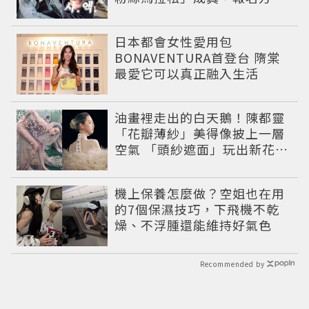
公開
日本都會女性愛用包
BONAVENTURA首登台 隋棠
最愛它可以真正融入生活
油畫裡走出的白天鵝！陳都靈
「花瓣薄紗」美得像披上一層
空氣 「頭紗遮面」玩出新花樣
朦朧美感太仙
機上保養怎麼做？空姐也在用
的7個保濕技巧，下飛機不乾
燥、不浮腫還能維持好氣色
Recommended by