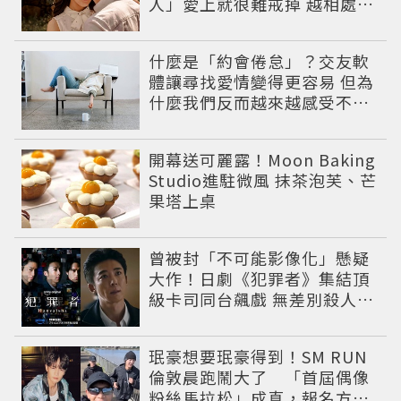
人」愛上就很難戒掉 越相處越
有魅力
什麼是「約會倦怠」？交友軟
體讓尋找愛情變得更容易 但為
什麼我們反而越來越感受不到
真正的心動？
開幕送可麗露！Moon Baking
Studio進駐微風 抹茶泡芙、芒
果塔上桌
曾被封「不可能影像化」懸疑
大作！日劇《犯罪者》集結頂
級卡司同台飆戲 無差別殺人案
捲出政商黑幕
珉豪想要珉豪得到！SM RUN
倫敦晨跑鬧大了 「首屆偶像
粉絲馬拉松」成真，報名方式