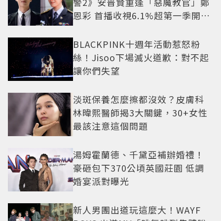
警2》安普賢重逢「惡魔教官」鄭
恩彩 首播收視6.1%超第一季開紅
盤
BLACKPINK十週年活動惹怒粉
絲！Jisoo下場滅火道歉：對不起
讓你們失望
淡斑保養怎麼擦都沒效？皮膚科
林暐熙醫師揭3大關鍵，30+女性
最該注意這個問題
湯姆霍蘭德、千黛亞補辦婚禮！
豪砸包下370公頃英國莊園 低調
婚宴派對曝光
新人男團出道玩這麼大！WAYF