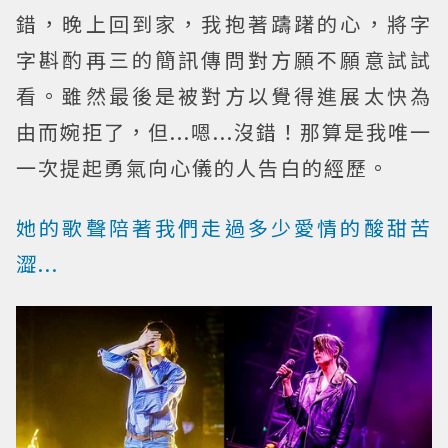
錯，晚上回到家，我抱著躊躇的心，將字
字斟酌再三的簡訊傳問對方願不願意試試
看。雖然最後是被對方以覺得進展太快為
由而婉拒了，但...嗯...沒錯！那算是我唯一
一次提起勇氣向心儀的人告白的經歷。
她的歌聲陪著我們走過多少愛情的酸甜苦
澀...