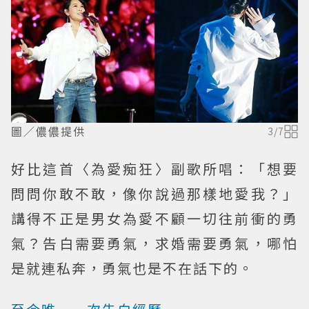
圖／儂儂提供
3
/
7
好比這首〈為愛痴狂〉副歌所唱：「想要
問問你敢不敢，像你說過那樣地愛我？」
講得不正是男女為愛不顧一切往前衝的勇
氣？告白需要勇氣，求婚需要勇氣，哪怕
是就連私奔，勇氣也是不在話下的。