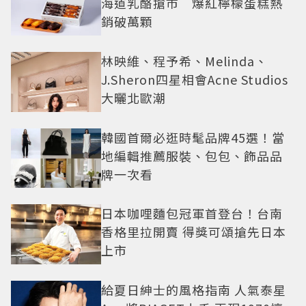
海道乳酪搶市 爆紅檸檬蛋糕熱
銷破萬顆
林映維、程予希、Melinda、
J.Sheron四星相會Acne Studios
大曬北歐潮
韓國首爾必逛時髦品牌45選！當
地編輯推薦服裝、包包、飾品品
牌一次看
日本咖哩麵包冠軍首登台！台南
香格里拉開賣 得獎可頌搶先日本
上市
給夏日紳士的風格指南 人氣泰星