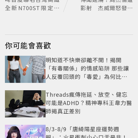
全新N700ST限定罐
影射 杰威爾怒發聲
開賣
明
你可能會喜歡
明知道不快樂卻離不開！揭開
「有毒關係」的情感陷阱 那些讓
人反覆回頭的「毒愛」為何比菸
還難戒？
Threads瘋傳拖延、放空、健忘
可能是ADHD？精神專科王韋力醫
師揭真正差別
8/3-8/9「唐綺陽星座運勢週
報」：火星衝刺小心口舌是非！