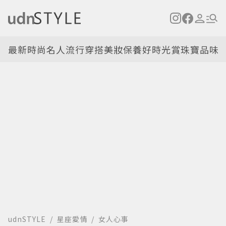
最新
時尚名人
流行穿搭
美妝保養
好時光
賞珠寶
品味
udnSTYLE
星座愛情
女人心事