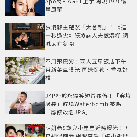
Apo將PIAGET上手 再現1970懷
舊風華
張凌赫王楚然「太會親」！《這
一秒過火》張凌赫人夫感爆棚 網
喊太有氛圍
不用飛巴黎！兩大五星飯店下午
茶新菜單曝光 再送保養、香氛好
禮
JYP朴軫永爆笑短片瘋傳！「穿垃
圾袋」趕場Waterbomb 被虧
「應該改名JPG」
陳妍希9歲兒小星星近照曝光！五
官神似陳曉 網驚直呼「縮小版爸