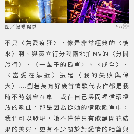
圖／儂儂提供
5
/
7
不只〈為愛痴狂〉，像是非常經典的〈後
來〉啊、與黃立行分隔兩地拍MV的〈分開
旅行〉、〈一輩子的孤單〉、〈成全〉、
〈當愛在靠近〉還是〈我的失敗與偉
大〉....劉若英有好幾首情歌代表作都是我
時不時就會在車上或在自己房間裡循環播
放的歌曲。那是因為從她的情歌歌單中，
我們可以發現，她不僅僅只有歌誦開花結
果的美好，更有不少關於對愛情的絕望與