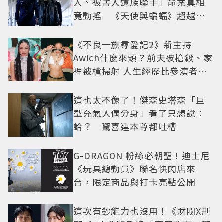
人、被害人遺族聯手」命案真相
竟動搖 《天使與蝙蝠》超越懸
疑框架展開
《不良一族尋愛記2》新主持
Awich什麼來頭？前夫被槍殺、家
裡被槍掃射 人生經歷比參演者還
抓馬！
這也太不像了！傑森史塔森「巨
型充氣人偶分身」看了只想說：
蛤？ 驚喜連本尊都吐槽
G-DRAGON 粉絲必朝聖！迪士尼
《玩具總動員》聯名快閃店來
台，限定商品與打卡亮點公開
這次有鈔能力也沒用！《財閥X刑