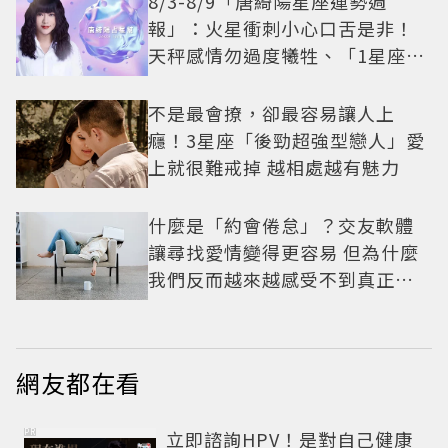
8/3-8/9「唐綺陽星座運勢週
報」：火星衝刺小心口舌是非！
天秤感情勿過度犧牲、「1星座」
有年下戀機會
不是最會撩，卻最容易讓人上
癮！3星座「後勁超強型戀人」愛
上就很難戒掉 越相處越有魅力
什麼是「約會倦怠」？交友軟體
讓尋找愛情變得更容易 但為什麼
我們反而越來越感受不到真正的
心動？
網友都在看
PR
立即諮詢HPV！是對自己健康