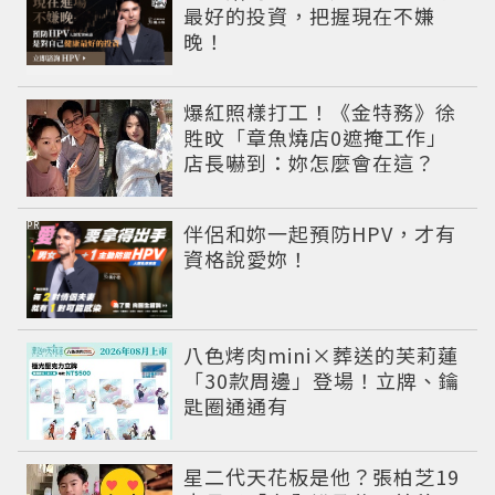
最好的投資，把握現在不嫌
晚！
爆紅照樣打工！《金特務》徐
貹旼「章魚燒店0遮掩工作」
店長嚇到：妳怎麼會在這？
PR
伴侶和妳一起預防HPV，才有
資格說愛妳！
八色烤肉mini×葬送的芙莉蓮
「30款周邊」登場！立牌、鑰
匙圈通通有
星二代天花板是他？張柏芝19