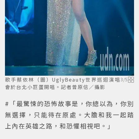
歌手蔡依林（圖）UglyBeauty世界巡迴演唱
3
/
5
會於台北小巨蛋開唱。記者曾原信／攝影
#「最驚悚的恐怖故事是，你總以為，你別
無選擇，只能待在原處。大膽和我一起踏
上內在英雄之路，和恐懼相視吧。」