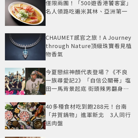
僅限兩團！「500遊香港饕客宴」
名人領路吃遍米其林、亞洲第一
CHAUMET感官之旅！A Journey
through Nature頂級珠寶看見植
物香氣
今夏戀綜神顏代表登場？《不良
一族尋愛記2》「自信公關哥」塩
田一馬背景起底 街頭辣男翻身當
老闆
40多種食材吃到飽288元！台南
「井賀鍋物」進軍新北 3人同行
送肉盤