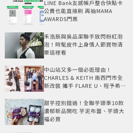
LINE Bank友感帳戶整合快點卡
公費也能直接刷 再抽MAMA
AWARDS門票
禾浩辰與吳品潔聯手放閃粉紅泡
泡！時髦皮件上身情人節買物清
單這裡看
中山站又多一個必逛理由！
CHARLES & KEITH 南西門市全
新改裝 攜手 FLARE U、程予希演
繹秋季時尚
甜芋控別錯過！全聯芋頭季10款
濃郁新品開吃 芋泥布蕾、芋頭大
福必買