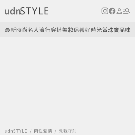
最新
時尚名人
流行穿搭
美妝保養
好時光
賞珠寶
品味
udnSTYLE
兩性愛情
教戰守則