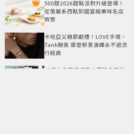
500甜2026甜點派對升級登場！
從策展系西點到國宴級美味名店
齊聚
卡地亞父親節獻禮！LOVE手環、
Tank腕表 摩登新意演繹永不退流
行經典
18億也救不了打工人體質？李浚
赫「爽中樂透頭獎」財富自由照
樣上班 西裝社畜帥出新高度
九年後再洗版！湯姆霍蘭德
〈Umbrella〉封神舞台差點變成
「這首歌」 造型彩蛋、暖心故事
一次公開