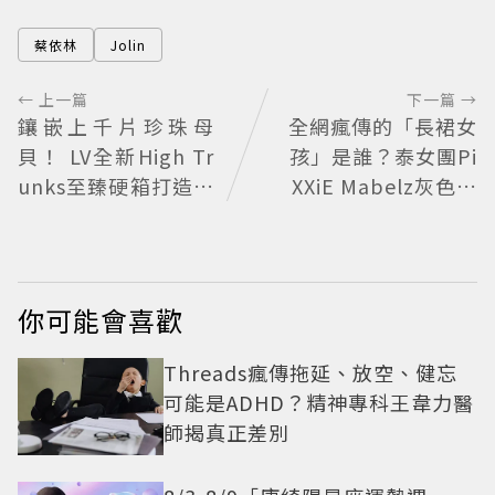
蔡依林
Jolin
← 上一篇
下一篇 →
鑲嵌上千片珍珠母
全網瘋傳的「長裙女
貝！ LV全新High Tr
孩」是誰？泰女團Pi
unks至臻硬箱打造奢
XXiE Mabelz灰色長
華收藏巔峰
裙熱舞爆紅 不大面積
露膚也超火辣
你可能會喜歡
Threads瘋傳拖延、放空、健忘
可能是ADHD？精神專科王韋力醫
師揭真正差別