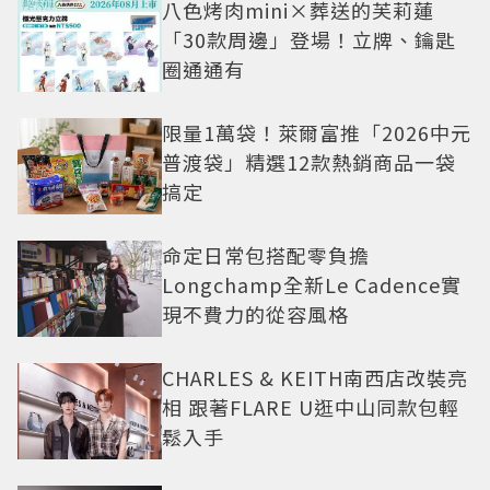
八色烤肉mini×葬送的芙莉蓮
「30款周邊」登場！立牌、鑰匙
圈通通有
限量1萬袋！萊爾富推「2026中元
普渡袋」精選12款熱銷商品一袋
搞定
命定日常包搭配零負擔
Longchamp全新Le Cadence實
現不費力的從容風格
CHARLES & KEITH南西店改裝亮
相 跟著FLARE U逛中山同款包輕
鬆入手