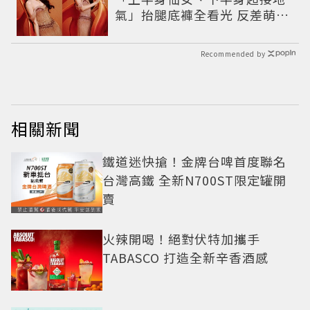
氣」抬腿底褲全看光 反差萌穿
搭超圈粉
Recommended by
相關新聞
鐵道迷快搶！金牌台啤首度聯名
台灣高鐵 全新N700ST限定罐開
賣
火辣開喝！絕對伏特加攜手
TABASCO 打造全新辛香酒感