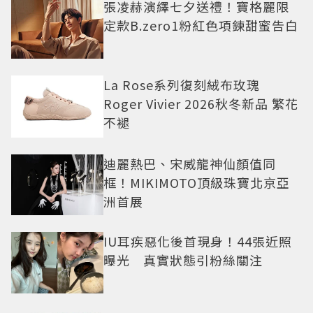
張凌赫演繹七夕送禮！寶格麗限
定款B.zero1粉紅色項鍊甜蜜告白
La Rose系列復刻絨布玫瑰
Roger Vivier 2026秋冬新品 繁花
不褪
迪麗熱巴、宋威龍神仙顏值同
框！MIKIMOTO頂級珠寶北京亞
洲首展
IU耳疾惡化後首現身！44張近照
曝光 真實狀態引粉絲關注