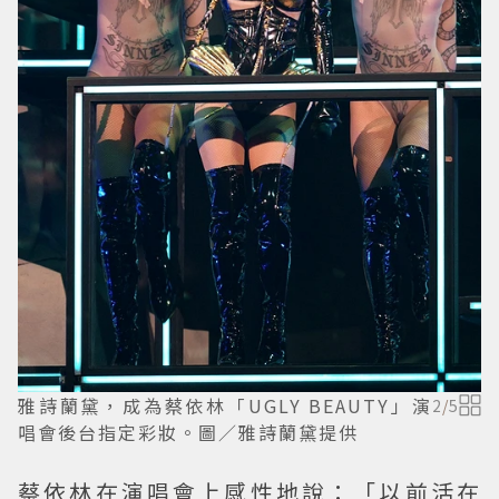
雅詩蘭黛，成為蔡依林「UGLY BEAUTY」演
2
/
5
唱會後台指定彩妝。圖／雅詩蘭黛提供
蔡依林在演唱會上感性地說：「以前活在