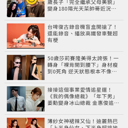
歲長子「完全繼承父母美貌」
變身180陽光天菜帥哥近況曝
光
台啤復古錄音機盲盒開搶了！
還能錄音、播放高鐵發車聲超
有梗
50歲莎莉賽隆美得太誇張！一
轉身「裸背開到腰下」身材瘦
到0死角 逆天狀態根本不像年
過半百
接接這個事業愛情追星運！
《我的偶像總裁》「年下男」
姜勳變身冰山總裁 金惠俊追星
成功還偶遇愛情
薄紗女神裙辣又仙！迪麗熱巴
「上半身仙女、下半身超接地