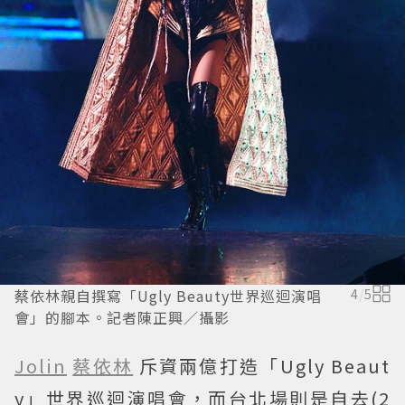
蔡依林親自撰寫「Ugly Beauty世界巡迴演唱
4
/
5
會」的腳本。記者陳正興／攝影
Jolin
蔡依林
斥資兩億打造「Ugly Beaut
y」世界巡迴演唱會，而台北場則是自去(2