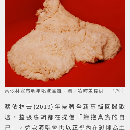
蔡依林宣布明年唱進高雄。圖／凌時差提供
1
/
5
蔡依林去(2019)年帶著全新專輯回歸歌
壇，整張專輯都在提倡「擁抱真實的自
己」，這次演唱會也以正視內在恐懼為主