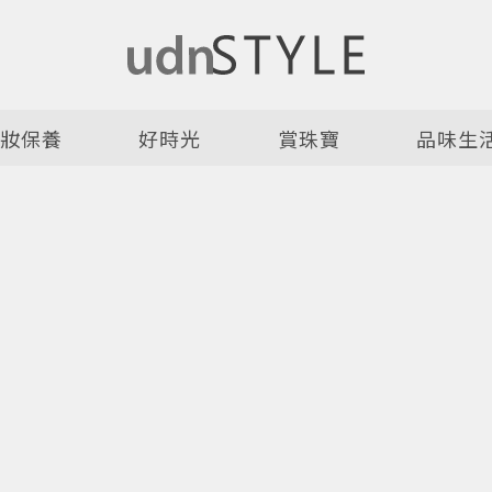
美妝保養
好時光
賞珠寶
品味生