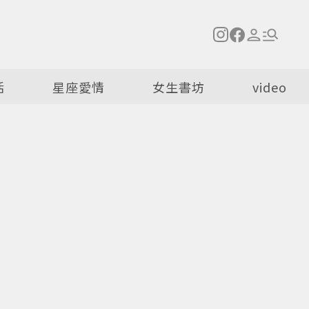
活
星座愛情
女生書坊
video