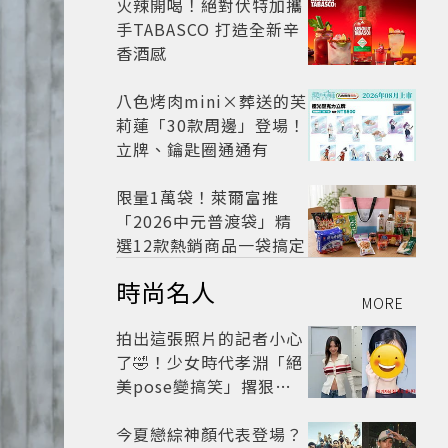
火辣開喝！絕對伏特加攜
手TABASCO 打造全新辛
香酒感
八色烤肉mini×葬送的芙
莉蓮「30款周邊」登場！
立牌、鑰匙圈通通有
限量1萬袋！萊爾富推
「2026中元普渡袋」精
選12款熱銷商品一袋搞定
時尚名人
MORE
拍出這張照片的記者小心
了🤣！少女時代孝淵「絕
美pose變搞笑」撂狠
話：把住址交出來
今夏戀綜神顏代表登場？