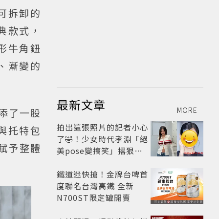
可拆卸的
典款式，
形牛角鈕
、漸變的
最新文章
MORE
增添了一股
拍出這張照片的記者小心
與托特包
了🤣！少女時代孝淵「絕
賦予整體
美pose變搞笑」撂狠
話：把住址交出來
鐵道迷快搶！金牌台啤首
度聯名台灣高鐵 全新
N700ST限定罐開賣