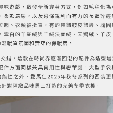
趣味遊戲，啟發全新穿著方式，例如毛毯化為
、柔軟肩線，以及線條銳利而有力的長褲等經
拉起、衣領被挺直，有的裝飾鞍皮飾邊、橢圓
。雪白的羊駝絨與羊絨法蘭絨、天鵝絨、羊皮
的溫暖質氛圍和實穿的保暖度。
）頭巾交錯，這款在時尚界逐漸回潮的配件為造型
配件方面同樣兼具實用性與奢華感，大型手袋
能性之外，愛馬仕2025年秋冬系列的西裝更
是針對精緻品味男士打造的完美冬季衣櫥。