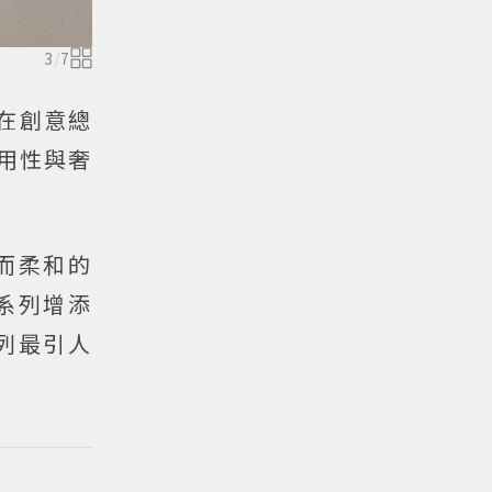
3
/
7
。在創意總
實用性與奢
而柔和的
系列增添
列最引人