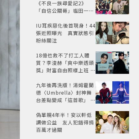
《不良一族尋愛記2》
「自信公關哥」塩田一馬
背景起底 街頭辣男翻身當
老闆
IU耳疾惡化後首現身！44
張近照曝光 真實狀態引
粉絲關注
18億也救不了打工人體
質？李浚赫「爽中樂透頭
獎」財富自由照樣上班 西
裝社畜帥出新高度
九年後再洗版！湯姆霍蘭
德〈Umbrella〉封神舞
台差點變成「這首歌」 造
型彩蛋、暖心故事一次公
開
偽單親4年半！安以軒低
調做公益 友人犯錯得捐
百萬才過關