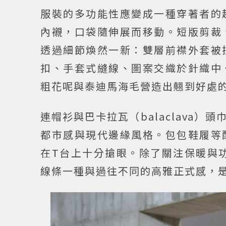
服裝的多功能性應變成一種穿著者的
內襯，口袋隨伸展而移動。短版剪裁
透過細節煥然一新：雙層前襟外套被
扣、手套式縫線、圖案交織於針織中
粗花呢與泰迪馬海毛營造出翹到好處
連帽衫與巴卡拉瓦（balaclava
都市感與現代邊緣風格。包包鞋履等
在T台上十分搶眼。除了關注保暖與功
線條一種與過往不同的高雅正式感，