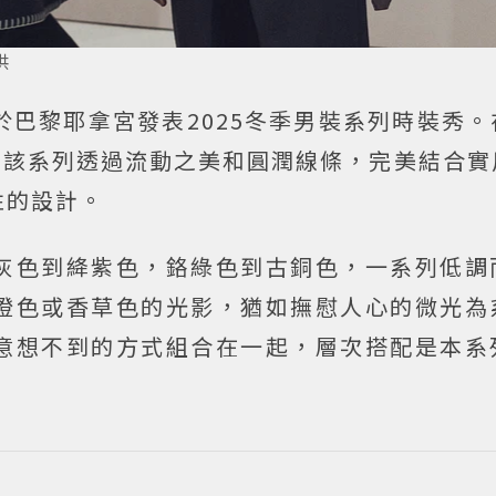
供
末於巴黎耶拿宮發表2025冬季男裝系列時裝秀
的主導下，該系列透過流動之美和圓潤線條，完美結合
性的設計。
灰色到絳紫色，鉻綠色到古銅色，一系列低調
橙色或香草色的光影，猶如撫慰人心的微光為
意想不到的方式組合在一起，層次搭配是本系