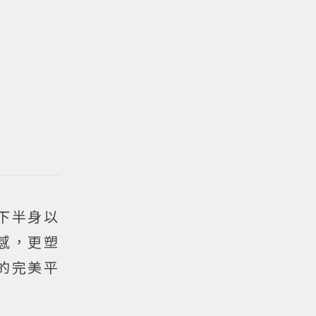
下半身以
感，更塑
的完美平