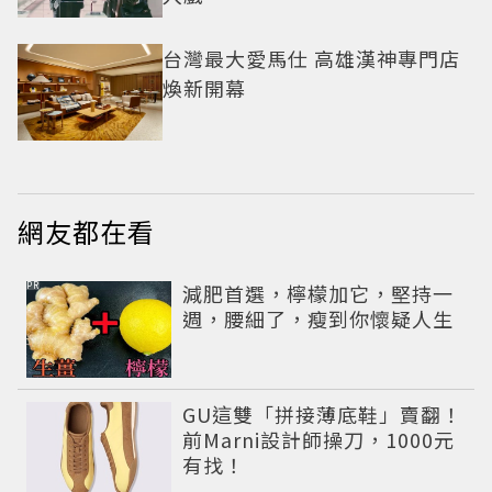
台灣最大愛馬仕 高雄漢神專門店
煥新開幕
網友都在看
PR
減肥首選，檸檬加它，堅持一
週，腰細了，瘦到你懷疑人生
GU這雙「拼接薄底鞋」賣翻！
前Marni設計師操刀，1000元
有找！