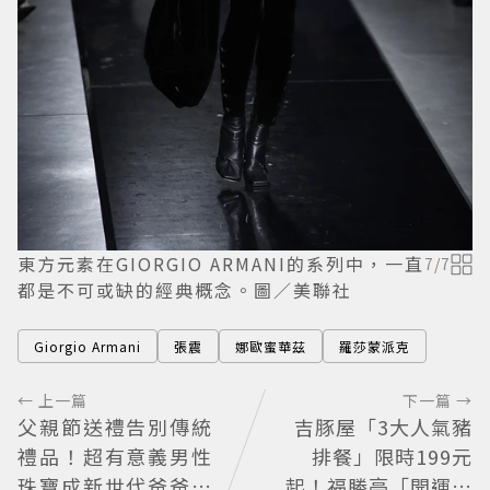
東方元素在GIORGIO ARMANI的系列中，一直
7
/
7
都是不可或缺的經典概念。圖／美聯社
Giorgio Armani
張震
娜歐蜜華茲
羅莎蒙派克
← 上一篇
下一篇 →
父親節送禮告別傳統
吉豚屋「3大人氣豬
禮品！超有意義男性
排餐」限時199元
珠寶成新世代爸爸時
起！福勝亭「開運豬