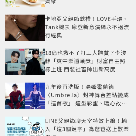
齊聚
卡地亞父親節獻禮！LOVE手環、
Tank腕表 摩登新意演繹永不退流
行經典
18億也救不了打工人體質？李浚
赫「爽中樂透頭獎」財富自由照
樣上班 西裝社畜帥出新高度
九年後再洗版！湯姆霍蘭德
〈Umbrella〉封神舞台差點變成
「這首歌」 造型彩蛋、暖心故事
一次公開
LINE父親節聊天室特效上線！輸
入「這3關鍵字」為爸爸送上歡樂