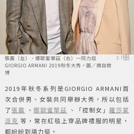
張震（左）、娜歐蜜華茲（右）一同力挺
2
/
7
GIORGIO ARMANI 2019秋冬大秀。圖／摘自微
博
2019年秋冬系列是GIORGIO ARMANI首
次合併男、女裝共同舉辦大秀，所以包括
了
張震
、
娜歐蜜華茲
、「控制女」
羅莎蒙
派克
等，常在紅毯上穿品牌禮服的明星，
都紛紛到場力挺。