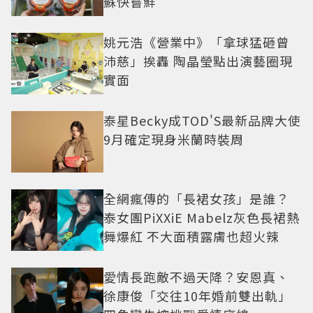
蘇快嘗鮮
姚元浩《營業中》「拿球猛砸曾
沛慈」挨轟 陶晶瑩點出演藝圈現
實面
泰星Becky成TOD'S最新品牌大使
9月確定現身米蘭時裝周
全網瘋傳的「長裙女孩」是誰？
泰女團PiXXiE Mabelz灰色長裙熱
舞爆紅 不大面積露膚也超火辣
愛情長跑敵不過天降？安恩真、
徐康俊「交往10年婚前雙出軌」