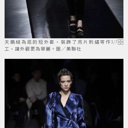
天鵝絨為底的短外套，裝飾了亮片刺繡等作
3
/
7
工，讓外觀更為華麗。圖／美聯社