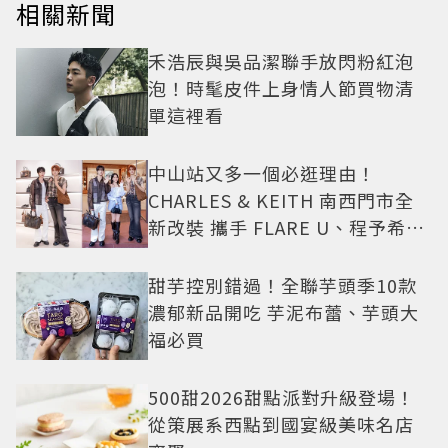
相關新聞
禾浩辰與吳品潔聯手放閃粉紅泡
泡！時髦皮件上身情人節買物清
單這裡看
中山站又多一個必逛理由！
CHARLES & KEITH 南西門市全
新改裝 攜手 FLARE U、程予希演
繹秋季時尚
甜芋控別錯過！全聯芋頭季10款
濃郁新品開吃 芋泥布蕾、芋頭大
福必買
500甜2026甜點派對升級登場！
從策展系西點到國宴級美味名店