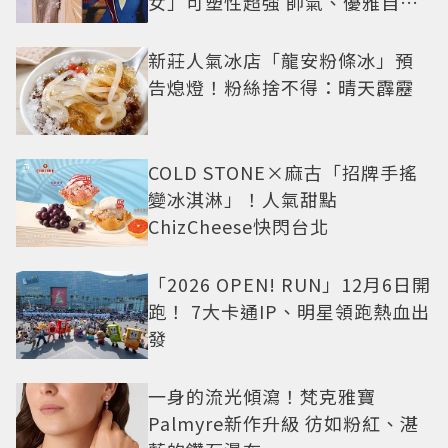
女」可塑性超強 帥氣、優雅自由
切換
新莊人氣冰店「龍安粉條冰」預
告熄燈！粉絲捨不得：晴天霹靂
COLD STONE×麻古「招牌手搖
變冰淇淋」！人氣甜點
ChizCheese快閃台北
「2026 OPEN! RUN」12月6日開
跑！ 7大卡通IP、明星領跑熱血出
發
一身的流光傾瀉！梵克雅寶
Palmyre新作升級 彷如粉紅、湛