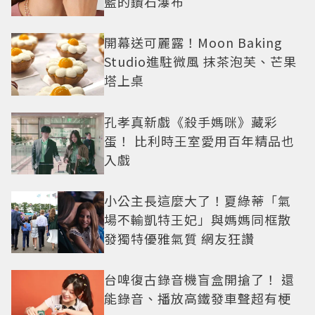
藍的鑽石瀑布
開幕送可麗露！Moon Baking
Studio進駐微風 抹茶泡芙、芒果
塔上桌
孔孝真新戲《殺手媽咪》藏彩
蛋！ 比利時王室愛用百年精品也
入戲
小公主長這麼大了！夏綠蒂「氣
場不輸凱特王妃」與媽媽同框散
發獨特優雅氣質 網友狂讚
台啤復古錄音機盲盒開搶了！ 還
能錄音、播放高鐵發車聲超有梗