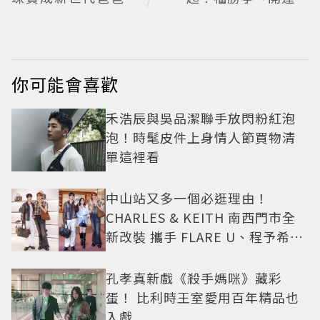
尚首選
排」199元
你可能會喜歡
禾浩辰與吳品潔聯手放閃粉紅泡
泡！時髦皮件上身情人節買物清
單這裡看
中山站又多一個必逛理由！
CHARLES & KEITH 南西門市全
新改裝 攜手 FLARE U、程予希演
繹秋季時尚
孔孝真新戲《殺手媽咪》藏彩
蛋！ 比利時王室愛用百年精品也
入戲