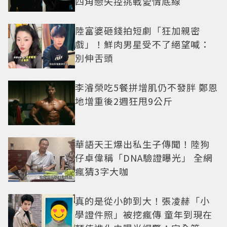
四角戀失控挑戰愛情底線
陸富婆砸錢拍短劇「狂加親密
戲」！鮮肉男星受不了絕望喊：
別伸舌頭
李濬榮吃5餐拼增肌仍不發胖 鄭恩
地增重後2週狂甩9公斤
華語天王爆出私生子傳聞！陸狗
仔卓偉稱「DNA驗證曝光」 全網
瘋猜3字大咖
真的是從小帥到大！張凌赫「小
學證件照」被挖瘋傳 童年到現在