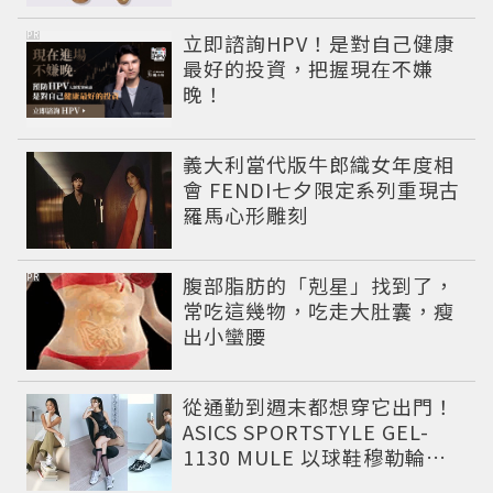
PR
立即諮詢HPV！是對自己健康
最好的投資，把握現在不嫌
晚！
義大利當代版牛郎織女年度相
會 FENDI七夕限定系列重現古
羅馬心形雕刻
PR
腹部脂肪的「剋星」找到了，
常吃這幾物，吃走大肚囊，瘦
出小蠻腰
從通勤到週末都想穿它出門！
ASICS SPORTSTYLE GEL-
1130 MULE 以球鞋穆勒輪廓
圈粉，打造今夏最有自由態度