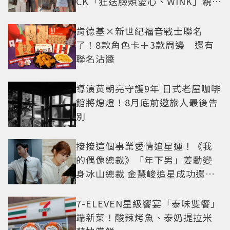
CK「狂送臉頰愛心、WINK」親曝
中山站私藏必逛名單
肯德基×新世紀福音戰士聯名
了！8款角色卡＋3款周邊 還有
聯名沾醬
導演黃朝亮守護9年 日式老屋咖啡
館將熄燈！8月底前邀旅人最後告
別
接接這個事業愛情追星運！《我
的偶像總裁》「年下男」姜勳變
身冰山總裁 金慧峻追星成功還偶
遇愛情
7-ELEVEN星級饗宴「泰味雙饗」
端新菜！酸辣烤魚、泰奶提拉米