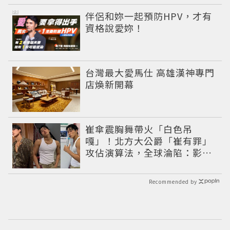
的復古運動穿搭 LOOK
PR
伴侶和妳一起預防HPV，才有
資格說愛妳！
台灣最大愛馬仕 高雄漢神專門
店煥新開幕
崔傘震胸舞帶火「白色吊
嘎」！北方大公爵「崔有罪」
攻佔演算法，全球淪陷：影片
怎麼看不完
Recommended by