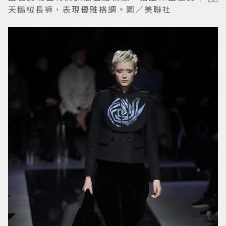
天鵝絨長褲，表現優雅格調。圖／美聯社