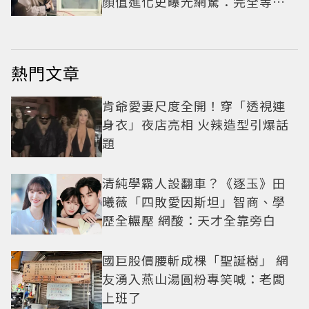
顏值進化史曝光網驚：完全等比
例長大
熱門文章
肯爺愛妻尺度全開！穿「透視連
身衣」夜店亮相 火辣造型引爆話
題
清純學霸人設翻車？《逐玉》田
曦薇「四敗愛因斯坦」智商、學
歷全輾壓 網酸：天才全靠旁白
國巨股價腰斬成棵「聖誕樹」 網
友湧入燕山湯圓粉專笑喊：老闆
上班了