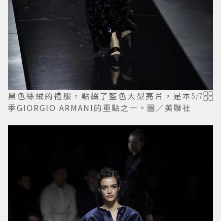
黑色絲絨的禮服，點綴了藍色大型亮片，是本
5
/
7
季GIORGIO ARMANI的重點之一。圖／美聯社