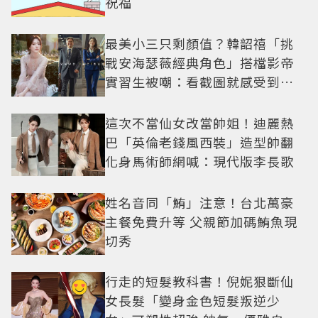
祝福
最美小三只剩顏值？韓韶禧「挑
戰安海瑟薇經典角色」搭檔影帝
實習生被嘲：看截圖就感受到演
技
這次不當仙女改當帥姐！迪麗熱
巴「英倫老錢風西裝」造型帥翻
化身馬術師網喊：現代版李長歌
姓名音同「鮪」注意！台北萬豪
主餐免費升等 父親節加碼鮪魚現
切秀
行走的短髮教科書！倪妮狠斷仙
女長髮「變身金色短髮叛逆少