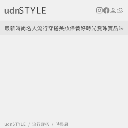
最新
時尚名人
流行穿搭
美妝保養
好時光
賞珠寶
品味
udnSTYLE
流行穿搭
時裝周