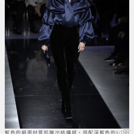
藍色的緞面材質抓皺出結構感，搭配深藍色的
6
/
7